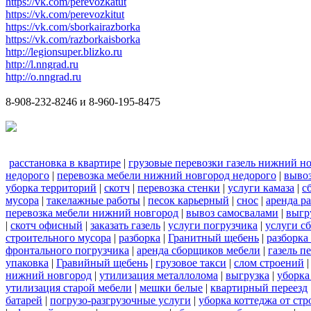
https://vk.com/perevozkatut
https://vk.com/perevozkitut
https://vk.com/sborkairazborka
https://vk.com/razborkaisborka
http://legionsuper.blizko.ru
http://l.nngrad.ru
http://o.nngrad.ru
8-908-232-8246 и 8-960-195-8475
расстановка в квартире
|
грузовые перевозки газель нижний н
недорого
|
перевозка мебели нижний новгород недорого
|
вывоз
уборка территорий
|
скотч
|
перевозка стенки
|
услуги камаза
|
с
мусора
|
такелажные работы
|
песок карьерный
|
снос
|
аренда р
перевозка мебели нижний новгород
|
вывоз самосвалами
|
выгр
|
скотч офисный
|
заказать газель
|
услуги погрузчика
|
услуги с
строительного мусора
|
разборка
|
Гранитный щебень
|
разборка
фронтального погрузчика
|
аренда сборщиков мебели
|
газель п
упаковка
|
Гравийный щебень
|
грузовое такси
|
слом строений
нижний новгород
|
утилизация металлолома
|
выгрузка
|
уборка
утилизация старой мебели
|
мешки белые
|
квартирный переезд
батарей
|
погрузо-разгрузочные услуги
|
уборка коттеджа от ст