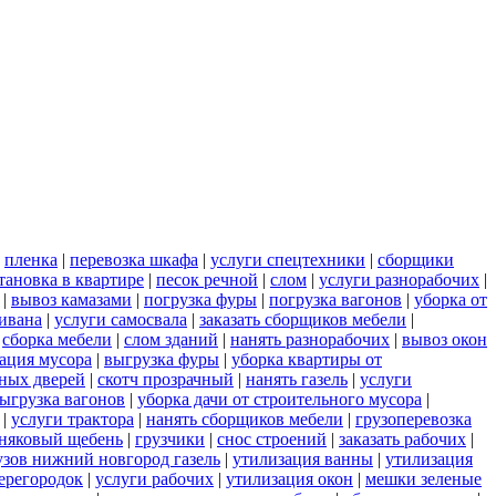
|
пленка
|
перевозка шкафа
|
услуги спецтехники
|
сборщики
тановка в квартире
|
песок речной
|
слом
|
услуги разнорабочих
|
|
вывоз камазами
|
погрузка фуры
|
погрузка вагонов
|
уборка от
дивана
|
услуги самосвала
|
заказать сборщиков мебели
|
|
сборка мебели
|
слом зданий
|
нанять разнорабочих
|
вывоз окон
ация мусора
|
выгрузка фуры
|
уборка квартиры от
ных дверей
|
скотч прозрачный
|
нанять газель
|
услуги
ыгрузка вагонов
|
уборка дачи от строительного мусора
|
|
услуги трактора
|
нанять сборщиков мебели
|
грузоперевозка
няковый щебень
|
грузчики
|
снос строений
|
заказать рабочих
|
узов нижний новгород газель
|
утилизация ванны
|
утилизация
ерегородок
|
услуги рабочих
|
утилизация окон
|
мешки зеленые