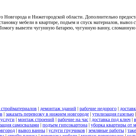
о Новгорода и Нижегородской области. Дополнительно предоста
тановку мебели в квартире, подъем и спуск материалов, вывоз 
. Помогу вывезти чугунную батарею, чугунную ванну, сломанную
 стройматериалов
|
демонтаж зданий
|
рабочие недорого
|
доставк
ов
|
заказать перевозку в нижнем новгороде
|
утилизация газелью
 услуги
|
монтаж строений
|
рабочие на час
|
доставка под ключ
|
зация самосвалами
|
подъем гипсокартона
|
уборка квартиры от 
овгород
|
вывоз ванны
|
услуги грузчиков
|
земляные работы
|
так
ра
|
стрейч пленка
|
перевозка мебели
|
монтаж перегородок
|
усл