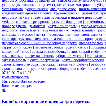
недорого
|
доставка до квартиры
|
вывоз строительного мусора
утилизация камазами
|
подъем строительных материалов
|
уборк
металлолома
|
услуги газели
|
аренда трактора
|
нанять такелаж
воздушно-пузырьковая пленка
|
грузоперевозки
|
демонтаж стр
недорого
|
заказать газель для перевозки в нижнем новгороде
|
мебели
|
монтаж перегородок
|
услуги сборщиков
|
автомобильн
новгород цены
|
демонтаж
|
услуги по подъему
|
уборка офиса о
недорого
|
вывоз плиты
|
грузчики на час
|
копка траншей
|
расс
коттеджа от мусора
|
лента
|
перевозка пианино
|
спецтехника
|
квартире
|
грузовые перевозки газель нижний новгород
|
услуг
перевозка мебели нижний новгород недорого
|
вывоз газелью
|
территорий
|
скотч
|
перевозка стенки
|
услуги камаза
|
сборщики
карьерный
|
снос
|
аренда разнорабочих
|
вывоз старой мебели
|
самосвалами
|
погрузка вагонов
|
уборка от мусора
|
уборка от 
заказать газель
|
услуги погрузчика
|
услуги сборщиков мебели
строительного мусора
|
разборка
|
Гранитный щебень
|
разборка
фронтального погрузчика
|
аренда сборщиков мебели
|
газель п
07.10.2017 в 13:23
комментировать
Интересно
Вам интересно
Больше не интересно
(
0
)
Коробки картонные и пленка для переезда