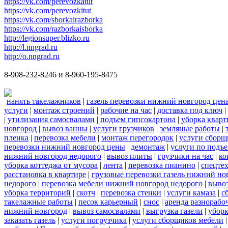
https://vk.com/perevozkatut
https://vk.com/perevozkitut
https://vk.com/sborkairazborka
https://vk.com/razborkaisborka
http://legionsuper.blizko.ru
http://l.nngrad.ru
http://o.nngrad.ru
8-908-232-8246 и 8-960-195-8475
нанять такелажников
|
газель перевозки нижний новгород цен
услуги
|
монтаж строений
|
рабочие на час
|
доставка под ключ
|
|
утилизация самосвалами
|
подъем гипсокартона
|
уборка кварт
новгород
|
вывоз ванны
|
услуги грузчиков
|
земляные работы
|
пленка
|
перевозка мебели
|
монтаж перегородок
|
услуги сборщ
перевозки нижний новгород цены
|
демонтаж
|
услуги по подъ
нижний новгород недорого
|
вывоз плиты
|
грузчики на час
|
ко
уборка коттеджа от мусора
|
лента
|
перевозка пианино
|
спецте
расстановка в квартире
|
грузовые перевозки газель нижний но
недорого
|
перевозка мебели нижний новгород недорого
|
вывоз
уборка территорий
|
скотч
|
перевозка стенки
|
услуги камаза
|
с
такелажные работы
|
песок карьерный
|
снос
|
аренда разнорабо
нижний новгород
|
вывоз самосвалами
|
выгрузка газели
|
уборк
заказать газель
|
услуги погрузчика
|
услуги сборщиков мебели