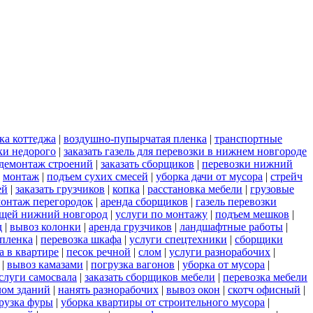
ка коттеджа
|
воздушно-пупырчатая пленка
|
транспортные
ки недорого
|
заказать газель для перевозки в нижнем новгороде
демонтаж строений
|
заказать сборщиков
|
перевозки нижний
|
монтаж
|
подъем сухих смесей
|
уборка дачи от мусора
|
стрейч
ей
|
заказать грузчиков
|
копка
|
расстановка мебели
|
грузовые
онтаж перегородок
|
аренда сборщиков
|
газель перевозки
ещей нижний новгород
|
услуги по монтажу
|
подъем мешков
|
д
|
вывоз колонки
|
аренда грузчиков
|
ландшафтные работы
|
пленка
|
перевозка шкафа
|
услуги спецтехники
|
сборщики
а в квартире
|
песок речной
|
слом
|
услуги разнорабочих
|
|
вывоз камазами
|
погрузка вагонов
|
уборка от мусора
|
слуги самосвала
|
заказать сборщиков мебели
|
перевозка мебели
лом зданий
|
нанять разнорабочих
|
вывоз окон
|
скотч офисный
|
рузка фуры
|
уборка квартиры от строительного мусора
|