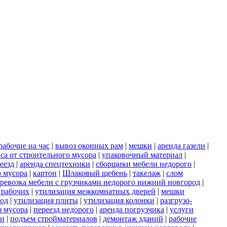
рабочие на час
|
вывоз оконных рам
|
мешки
|
аренда газели
|
са от строительного мусора
|
упаковочный материал
|
еезд
|
аренда спецтехники
|
сборщики мебели недорого
|
о мусора
|
картон
|
Шлаковый щебень
|
такелаж
|
слом
ревозка мебели с грузчиками недорого нижний новгород
|
 рабочих
|
утилизация межкомнатных дверей
|
мешки
род
|
утилизация плиты
|
утилизация колонки
|
разгрузо-
з мусора
|
переезд недорого
|
аренда погрузчика
|
услуги
ки
|
подъем стройматериалов
|
демонтаж зданий
|
рабочие