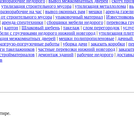
азнорабочие недорого
|
вывоз межкомнатных дверей
|
скотч про
|
утилизация строительного мусора
|
утилизация металлолома
|
вы
|
разнорабочие на час
|
вывоз оконных рам
|
мешки
|
аренда газели
 от строительного мусора
|
упаковочный материал
|
Известняков
|
аренда спецтехники
|
сборщики мебели недорого
|
перевозка гр
а
|
картон
|
Шлаковый щебень
|
такелаж
|
слом перегородок
|
услу
бели с грузчиками недорого нижний новгород
|
утилизация пли
ация межкомнатных дверей
|
мешки полипропиленовые
|
дачный 
разгрузо-погрузочные работы
|
уборка дачи
|
заказать коробки
|
пе
ги такелажников
|
частные перевозки нижний новгород
|
заказат
стройматериалов
|
демонтаж зданий
|
рабочие недорого
|
доставк
ов
тире.