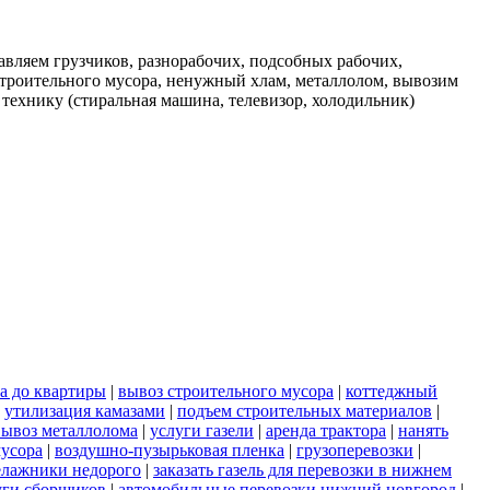
вляем грузчиков, разнорабочих, подсобных рабочих,
строительного мусора, ненужный хлам, металлолом, вывозим
 технику (стиральная машина, телевизор, холодильник)
а до квартиры
|
вывоз строительного мусора
|
коттеджный
|
утилизация камазами
|
подъем строительных материалов
|
вывоз металлолома
|
услуги газели
|
аренда трактора
|
нанять
мусора
|
воздушно-пузырьковая пленка
|
грузоперевозки
|
елажники недорого
|
заказать газель для перевозки в нижнем
уги сборщиков
|
автомобильные перевозки нижний новгород
|