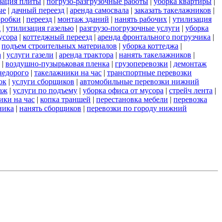
зация плиты
|
погрузо-разгрузочные работы
|
уборка квартиры
|
ые
|
дачный переезд
|
аренда самосвала
|
заказать такелажников
|
оробки
|
переезд
|
монтаж зданий
|
нанять рабочих
|
утилизация
д
|
утилизация газелью
|
разгрузо-погрузочные услуги
|
уборка
усора
|
коттеджный переезд
|
аренда фронтального погрузчика
|
|
подъем строительных материалов
|
уборка коттеджа
|
а
|
услуги газели
|
аренда трактора
|
нанять такелажников
|
|
воздушно-пузырьковая пленка
|
грузоперевозки
|
демонтаж
недорого
|
такелажники на час
|
транспортные перевозки
ок
|
услуги сборщиков
|
автомобильные перевозки нижний
аж
|
услуги по подъему
|
уборка офиса от мусора
|
стрейч лента
|
ики на час
|
копка траншей
|
перестановка мебели
|
перевозка
ника
|
нанять сборщиков
|
перевозки по городу нижний