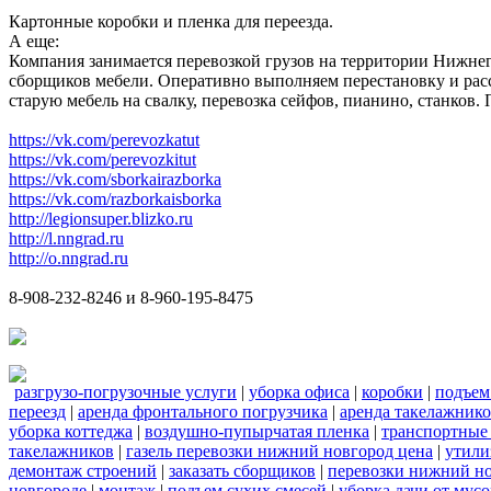
Картонные коробки и пленка для переезда.
А еще:
Компания занимается перевозкой грузов на территории Нижнег
сборщиков мебели. Оперативно выполняем перестановку и расс
старую мебель на свалку, перевозка сейфов, пианино, станков
https://vk.com/perevozkatut
https://vk.com/perevozkitut
https://vk.com/sborkairazborka
https://vk.com/razborkaisborka
http://legionsuper.blizko.ru
http://l.nngrad.ru
http://o.nngrad.ru
8-908-232-8246 и 8-960-195-8475
разгрузо-погрузочные услуги
|
уборка офиса
|
коробки
|
подъем
переезд
|
аренда фронтального погрузчика
|
аренда такелажник
уборка коттеджа
|
воздушно-пупырчатая пленка
|
транспортные
такелажников
|
газель перевозки нижний новгород цена
|
утили
демонтаж строений
|
заказать сборщиков
|
перевозки нижний н
новгороде
|
монтаж
|
подъем сухих смесей
|
уборка дачи от мусо