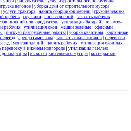
зрачный
|
нанять газель
|
услуги фронтального погрузчика
|
грузка вагонов
|
уборка дачи от строительного мусора
|
|
услуги трактора
|
нанять сборщиков мебели
|
грузоперевозка
ый щебень
|
грузчики
|
снос строений
|
заказать рабочих
|
узов нижний новгород газель
|
утилизация батарей
|
погрузо-
ги рабочих
|
утилизация окон
|
мешки зеленые
|
офисный
ты
|
погрузо-разгрузочные работы
|
уборка квартиры
|
картонные
переезд
|
аренда самосвала
|
заказать такелажников
|
перевозка
реезд
|
монтаж зданий
|
нанять рабочих
|
утилизация оконных
ь перевозку в нижнем новгороде
|
утилизация газелью
|
а до квартиры
|
вывоз строительного мусора
|
коттеджный