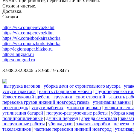
Нужны при ремонте, перевозки личных вещей.
Сухие и чистые.
Доставка.
Скидки.
https://vk.com/perevozkatut
https://vk.com/perevozkitut
https://vk.com/sborkairazborka
https://vk.com/razborkaisborka
http://legionsuper.blizko.ru
http://l.nngrad.ru
http://o.nngrad.ru
8-908-232-8246 и 8-960-195-8475
выгрузка вагонов
|
уборка дачи от строительного мусора
|
упак
услуги трактора
|
нанять сборщиков мебели
|
грузоперевозка н
Известняковый щебень
|
грузчики
|
снос строений
|
заказать ра
перевозка грузов нижний новгород газель
|
утилизация ванны
|
перегородок
|
услуги рабочих
|
утилизация окон
|
мешки зелены
утилизация батарей
|
погрузо-разгрузочные работы
|
уборка кв
полипропиленовые
|
дачный переезд
|
аренда самосвала
|
заказа
погрузочные работы
|
уборка дачи
|
заказать коробки
|
переезд
|
такелажников
|
частные перевозки нижний новгород
|
утилизац