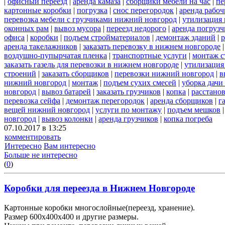
|
офисный переезд
|
аренда камаза
|
сборщики мебели на час
|
пе
картонные коробки
|
погрузка
|
снос перегородок
|
аренда рабоч
перевозка мебели с грузчиками нижний новгород
|
утилизация
оконных рам
|
вывоз мусора
|
переезд недорого
|
аренда погрузч
офиса
|
коробки
|
подъем стройматериалов
|
демонтаж зданий
|
р
аренда такелажников
|
заказать перевозку в нижнем новгороде
воздушно-пупырчатая пленка
|
транспортные услуги
|
монтаж с
заказать газель для перевозки в нижнем новгороде
|
утилизация
строений
|
заказать сборщиков
|
перевозки нижний новгород
|
в
нижний новгород
|
монтаж
|
подъем сухих смесей
|
уборка дачи
новгород
|
вывоз батарей
|
заказать грузчиков
|
копка
|
расстано
перевозка сейфа
|
демонтаж перегородок
|
аренда сборщиков
|
г
вещей нижний новгород
|
услуги по монтажу
|
подъем мешков
новгород
|
вывоз колонки
|
аренда грузчиков
|
копка погреба
07.10.2017 в 13:25
комментировать
Интересно
Вам интересно
Больше не интересно
(
0
)
Коробки для переезда в Нижнем Новгороде
Картонные коробки многослойные(переезд, хранение).
Размер 600х400х400 и другие размеры.