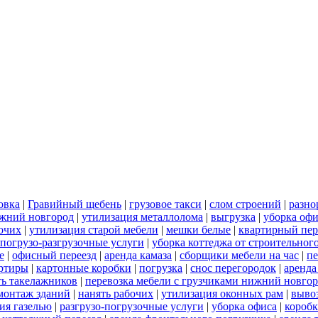
овка
|
Гравийный щебень
|
грузовое такси
|
слом строений
|
разно
ижний новгород
|
утилизация металлолома
|
выгрузка
|
уборка офи
бочих
|
утилизация старой мебели
|
мешки белые
|
квартирный пер
погрузо-разгрузочные услуги
|
уборка коттеджа от строительног
е
|
офисный переезд
|
аренда камаза
|
сборщики мебели на час
|
пе
артиры
|
картонные коробки
|
погрузка
|
снос перегородок
|
аренда
ть такелажников
|
перевозка мебели с грузчиками нижний новго
монтаж зданий
|
нанять рабочих
|
утилизация оконных рам
|
выво
ия газелью
|
разгрузо-погрузочные услуги
|
уборка офиса
|
короб