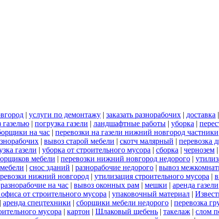
овгород
|
услуги по демонтажу
|
заказать разнорабочих
|
доставка
 газелью
|
погрузка газели
|
ландшафтные работы
|
уборка
|
перес
борщики на час
|
перевозки на газели нижний новгород частники
азнорабочих
|
вывоз старой мебели
|
скотч малярный
|
перевозка 
узка газели
|
уборка от строительного мусора
|
сборка
|
чернозем
борщиков мебели
|
перевозки нижний новгород недорого
|
утилиз
 мебели
|
снос зданий
|
разнорабочие недорого
|
вывоз межкомнат
еревозки нижний новгород
|
утилизация строительного мусора
|
в
|
разнорабочие на час
|
вывоз оконных рам
|
мешки
|
аренда газели
 офиса от строительного мусора
|
упаковочный материал
|
Извест
|
аренда спецтехники
|
сборщики мебели недорого
|
перевозка гр
роительного мусора
|
картон
|
Шлаковый щебень
|
такелаж
|
слом п