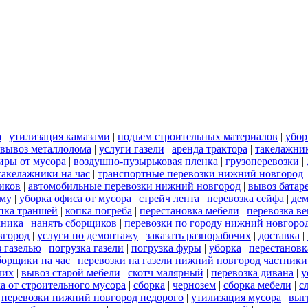
а
|
утилизация камазами
|
подъем строительных материалов
|
убор
вывоз металлолома
|
услуги газели
|
аренда трактора
|
такелажни
иры от мусора
|
воздушно-пузырьковая пленка
|
грузоперевозки
|
такелажники на час
|
транспортные перевозки нижний новгород
иков
|
автомобильные перевозки нижний новгород
|
вывоз батар
ему
|
уборка офиса от мусора
|
стрейч лента
|
перевозка сейфа
|
дем
пка траншей
|
копка погреба
|
перестановка мебели
|
перевозка в
хника
|
нанять сборщиков
|
перевозки по городу нижний новгоро
вгород
|
услуги по демонтажу
|
заказать разнорабочих
|
доставка
|
 газелью
|
погрузка газели
|
погрузка фуры
|
уборка
|
перестановк
борщики на час
|
перевозки на газели нижний новгород частники
чих
|
вывоз старой мебели
|
скотч малярный
|
перевозка дивана
|
у
а от строительного мусора
|
сборка
|
чернозем
|
сборка мебели
|
с
|
перевозки нижний новгород недорого
|
утилизация мусора
|
выг