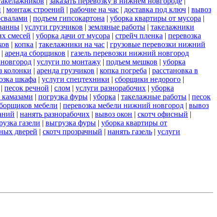
такелажников
|
заказать перевозку в нижнем новгороде
|
и
|
монтаж строений
|
рабочие на час
|
доставка под ключ
|
вывоз
освалами
|
подъем гипсокартона
|
уборка квартиры от мусора
|
ванны
|
услуги грузчиков
|
земляные работы
|
такелажники
их смесей
|
уборка дачи от мусора
|
стрейч пленка
|
перевозка
ков
|
копка
|
такелажники на час
|
грузовые перевозки нижний
|
аренда сборщиков
|
газель перевозки нижний новгород
 новгород
|
услуги по монтажу
|
подъем мешков
|
уборка
з колонки
|
аренда грузчиков
|
копка погреба
|
расстановка в
озка шкафа
|
услуги спецтехники
|
сборщики недорого
|
|
песок речной
|
слом
|
услуги разнорабочих
|
уборка
 камазами
|
погрузка фуры
|
уборка
|
такелажные работы
|
песок
сборщиков мебели
|
перевозка мебели нижний новгород
|
вывоз
аний
|
нанять разнорабочих
|
вывоз окон
|
скотч офисный
|
рузка газели
|
выгрузка фуры
|
уборка квартиры от
ных дверей
|
скотч прозрачный
|
нанять газель
|
услуги