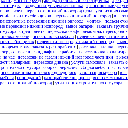
|
коттеджный переезд
|
аренда фронтального погрузчика
|
аренда 
а коттеджа
|
воздушно-пупырчатая пленка
|
транспортные услуг
ников
|
газель перевозки нижний новгород цена
|
утилизация сам
оений
|
заказать сборщиков
|
перевозки нижний новгород
|
вывоз 
транспортные перевозки нижний новгород
|
монтаж
|
подъем сух
ые перевозки нижний новгород
|
вывоз батарей
|
заказать грузчи
т мусора
|
стрейч лента
|
перевозка сейфа
|
демонтаж перегородок
тановка мебели
|
перестановка мебели
|
перевозка вещей нижний
нанять сборщиков
|
перевозки по городу нижний новгород
|
выво
и по демонтажу
|
заказать разнорабочих
|
доставка
|
пленка
|
перев
погрузка газели
|
ландшафтные работы
|
перестановка в квартире
 на час
|
перевозки на газели нижний новгород частники
|
вывоз
скотч малярный
|
перевозка дивана
|
услуги самосвала
|
заказать 
строительного мусора
|
сборка
|
чернозем
|
сборка мебели
|
слом зд
|
перевозки нижний новгород недорого
|
утилизация мусора
|
выг
 мебели
|
снос зданий
|
разнорабочие недорого
|
вывоз межкомнат
еревозки нижний новгород
|
утилизация строительного мусора