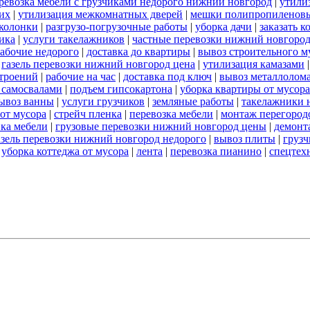
ревозка мебели с грузчиками недорого нижний новгород
|
утили
их
|
утилизация межкомнатных дверей
|
мешки полипропиленов
 колонки
|
разгрузо-погрузочные работы
|
уборка дачи
|
заказать к
ика
|
услуги такелажников
|
частные перевозки нижний новгоро
абочие недорого
|
доставка до квартиры
|
вывоз строительного м
|
газель перевозки нижний новгород цена
|
утилизация камазами
троений
|
рабочие на час
|
доставка под ключ
|
вывоз металлолом
 самосвалами
|
подъем гипсокартона
|
уборка квартиры от мусора
ывоз ванны
|
услуги грузчиков
|
земляные работы
|
такелажники 
 от мусора
|
стрейч пленка
|
перевозка мебели
|
монтаж перегород
вка мебели
|
грузовые перевозки нижний новгород цены
|
демонт
азель перевозки нижний новгород недорого
|
вывоз плиты
|
грузч
|
уборка коттеджа от мусора
|
лента
|
перевозка пианино
|
спецтех