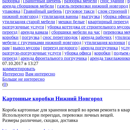
разборка
|
Гранитный щебень
|
разборка мебели
|
снос зданий
|
р
аренда сборщиков мебели
|
газель перевозки нижний новгород
упаковка
|
Гравийный щебень
|
грузовое такси
|
слом строений
нижний новгород
|
утилизация ванны
|
выгрузка
|
уборка офиса
утилизация старой мебели
|
мешки белые
|
квартирный переезд
разгрузочные услуги
|
уборка коттеджа от строительного мусор
переезд
|
аренда камаза
|
сборщики мебели на час
|
перевозка ме
коробки
|
погрузка
|
снос перегородок
|
аренда рабочих
|
утилиз
мебели с грузчиками нижний новгород
|
утилизация колонки
|
рам
|
вывоз мусора
|
переезд недорого
|
аренда погрузчика
|
услу
разгрузо-погрузочные услуги
|
уборка офиса
|
коробки
|
подъем 
переезд
|
аренда фронтального погрузчика
|
аренда такелажник
07.10.2017 в 13:27
комментировать
Интересно
Вам интересно
Больше не интересно
(
0
)
Картонные коробки Нижний Новгород
Короба картонные для хранения вещей во время ремонта в квар
Используются при переездах, перевозки личных вещей.
Размеры различные, скидки, доставка