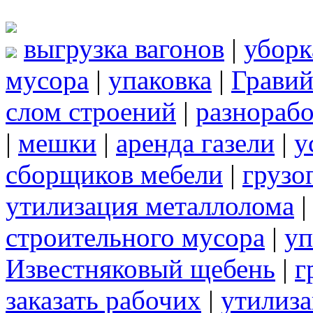
выгрузка вагонов
|
уборк
мусора
|
упаковка
|
Грави
слом строений
|
разнорабо
|
мешки
|
аренда газели
|
у
сборщиков мебели
|
грузо
утилизация металлолома
строительного мусора
|
уп
Известняковый щебень
|
г
заказать рабочих
|
утилиза