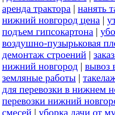
аренда трактора
|
нанять 
нижний новгород цена
|
у
подъем гипсокартона
|
убо
воздушно-пузырьковая пл
демонтаж строений
|
зака
нижний новгород
|
вывоз 
земляные работы
|
такела
для перевозки в нижнем н
перевозки нижний новгор
смесей
|
уборка дачи от м