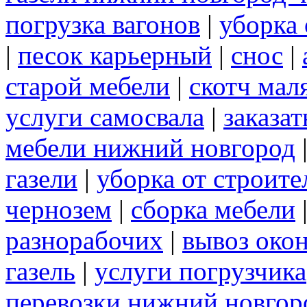
погрузка вагонов
|
уборка 
|
песок карьерный
|
снос
|
старой мебели
|
скотч мал
услуги самосвала
|
заказа
мебели нижний новгород
газели
|
уборка от строите
чернозем
|
сборка мебели
разнорабочих
|
вывоз око
газель
|
услуги погрузчика
перевозки нижний новгор