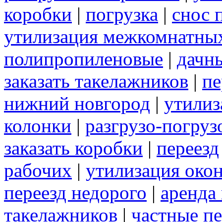
коробки
|
погрузка
|
снос 
утилизация межкомнатны
полипропиленовые
|
дачн
заказать такелажников
|
пе
нижний новгород
|
утилиз
колонки
|
разгрузо-погру
заказать коробки
|
переезд
рабочих
|
утилизация око
переезд недорого
|
аренда
такелажников
|
частные п