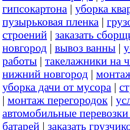
гипсокартона
|
уборка ква
пузырьковая пленка
|
груз
строений
|
заказать сборщ
новгород
|
вывоз ванны
|
у
работы
|
такелажники на ч
нижний новгород
|
монта
уборка дачи от мусора
|
ст
|
монтаж перегородок
|
ус
автомобильные перевозки
батарей
|
заказать грузчик