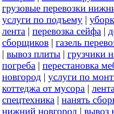
грузовые перевозки нижн
услуги по подъему
|
уборк
лента
|
перевозка сейфа
|
д
сборщиков
|
газель перев
|
вывоз плиты
|
грузчики н
погреба
|
перестановка ме
новгород
|
услуги по мон
коттеджа от мусора
|
лент
спецтехника
|
нанять сбо
нижний новгород
|
вывоз 