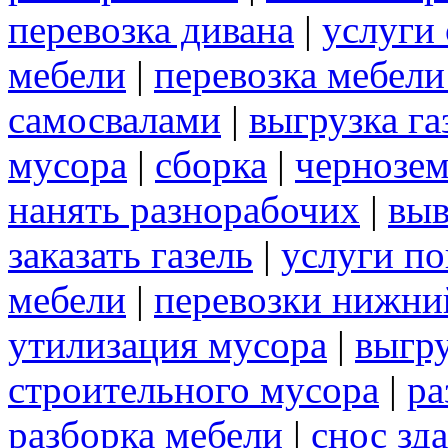
перевозка дивана
|
услуги
мебели
|
перевозка мебел
самосвалами
|
выгрузка га
мусора
|
сборка
|
чернозе
нанять разнорабочих
|
выв
заказать газель
|
услуги по
мебели
|
перевозки нижни
утилизация мусора
|
выгр
строительного мусора
|
ра
разборка мебели
|
снос зд