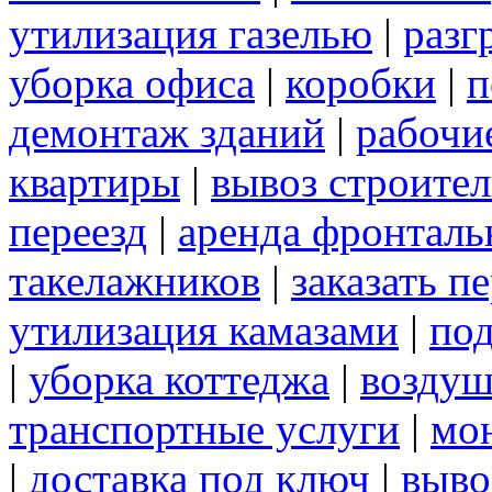
утилизация газелью
|
разг
уборка офиса
|
коробки
|
п
демонтаж зданий
|
рабочи
квартиры
|
вывоз строите
переезд
|
аренда фронталь
такелажников
|
заказать п
утилизация камазами
|
под
|
уборка коттеджа
|
воздуш
транспортные услуги
|
мо
|
доставка под ключ
|
выво