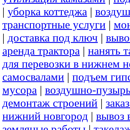
|
уборка коттеджа
|
воздуш
транспортные услуги
|
мо
|
доставка под ключ
|
выво
аренда трактора
|
нанять 
для перевозки в нижнем н
самосвалами
|
подъем гип
мусора
|
воздушно-пузырь
демонтаж строений
|
зака
нижний новгород
|
вывоз 
земляные работы
|
такела