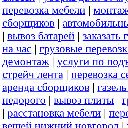
перевозка мебели
|
монтаж
сборщиков
|
автомобильны
|
вывоз батарей
|
заказать 
на час
|
грузовые перевоз
демонтаж
|
услуги по под
стрейч лента
|
перевозка с
аренда сборщиков
|
газел
недорого
|
вывоз плиты
|
г
|
расстановка мебели
|
пер
вещей нижний новгород
|