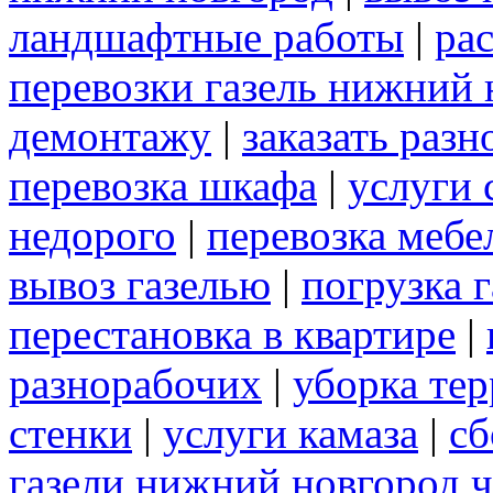
ландшафтные работы
|
рас
перевозки газель нижний 
демонтажу
|
заказать раз
перевозка шкафа
|
услуги 
недорого
|
перевозка мебе
вывоз газелью
|
погрузка г
перестановка в квартире
|
разнорабочих
|
уборка те
стенки
|
услуги камаза
|
сб
газели нижний новгород 