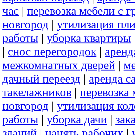
час
|
перевозка мебели с 
новгород
|
утилизация пл
работы
|
уборка квартиры
|
снос перегородок
|
аренд
межкомнатных дверей
|
м
дачный переезд
|
аренда с
такелажников
|
перевозка
новгород
|
утилизация ко
работы
|
уборка дачи
|
зак
зданий
|
нанять рабочих
|