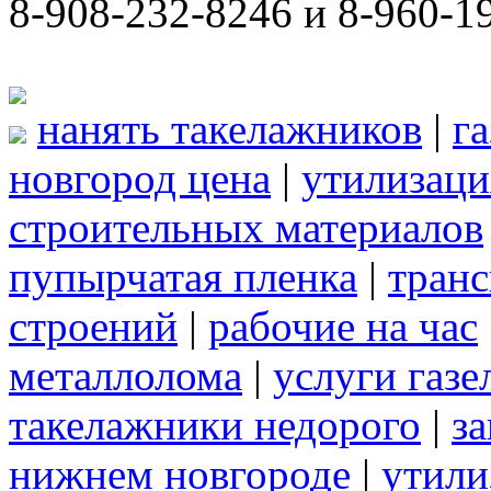
8-908-232-8246 и 8-960-1
нанять такелажников
|
г
новгород цена
|
утилизаци
строительных материалов
пупырчатая пленка
|
транс
строений
|
рабочие на час
металлолома
|
услуги газе
такелажники недорого
|
за
нижнем новгороде
|
утили