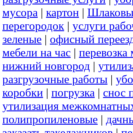
мусора
|
картон
|
Шлаковы
перегородок
|
услуги раб
зеленые
|
офисный переез
мебели на час
|
перевозка 
нижний новгород
|
утилиз
разгрузочные работы
|
убо
коробки
|
погрузка
|
снос 
утилизация межкомнатны
полипропиленовые
|
дачн
заказать такелажников
|
пе