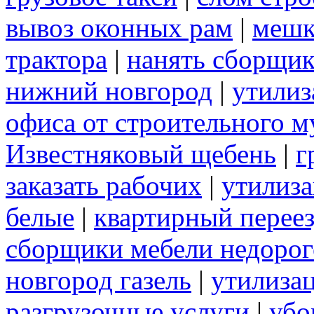
вывоз оконных рам
|
меш
трактора
|
нанять сборщик
нижний новгород
|
утилиз
офиса от строительного м
Известняковый щебень
|
г
заказать рабочих
|
утилиза
белые
|
квартирный перее
сборщики мебели недорог
новгород газель
|
утилизац
разгрузочные услуги
|
убо