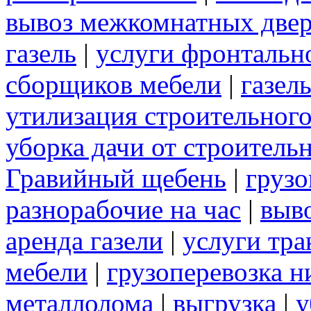
вывоз межкомнатных две
газель
|
услуги фронтальн
сборщиков мебели
|
газел
утилизация строительног
уборка дачи от строитель
Гравийный щебень
|
грузо
разнорабочие на час
|
выв
аренда газели
|
услуги тра
мебели
|
грузоперевозка 
металлолома
|
выгрузка
|
у