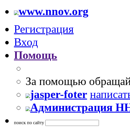
www.nnov.org
Регистрация
Вход
Помощь
За помощью обращай
jasper-foter
написат
Администрация Н
поиск по сайту