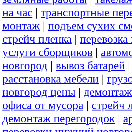
на час
|
транспортные пер
монтаж
|
подъем сухих см
стрейч пленка
|
перевозка
услуги сборщиков
|
автом
новгород
|
вывоз батарей
расстановка мебели
|
груз
новгород цены
|
демонтаж
офиса от мусора
|
стрейч 
демонтаж перегородок
|
а
перевозки нижний новгор