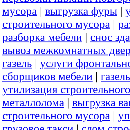
мусора
|
выгрузка фуры
|
строительного мусора
|
ра
разборка мебели
|
снос зд
вывоз межкомнатных две
газель
|
услуги фронтальн
сборщиков мебели
|
газел
утилизация строительног
металлолома
|
выгрузка ва
строительного мусора
|
уп
грузовое такси
|
слом стр