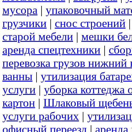
мусора
|
упаковочный мат
грузчики
|
снос строений
старой мебели
|
мешки бе
аренда спецтехники
|
сбор
перевозка грузов нижний 
ванны
|
утилизация батаре
услуги
|
уборка коттеджа 
картон
|
Шлаковый щебен
услуги рабочих
|
утилизац
офисный переезд
|
аренда 