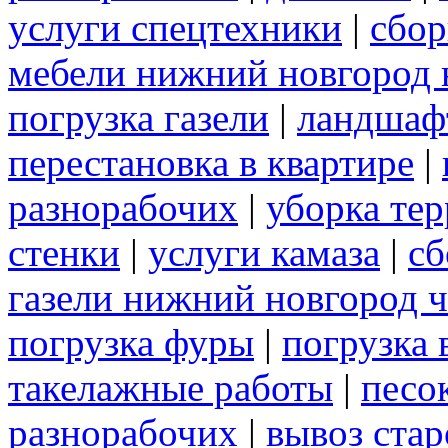
услуги спецтехники
|
сбор
мебели нижний новгород 
погрузка газели
|
ландшаф
перестановка в квартире
|
разнорабочих
|
уборка те
стенки
|
услуги камаза
|
сб
газели нижний новгород 
погрузка фуры
|
погрузка 
такелажные работы
|
песо
разнорабочих
|
вывоз ста