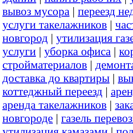
вывоз мусора
|
переезд не
услуги такелажников
|
час
новгород
|
утилизация газ
услуги
|
уборка офиса
|
ко
стройматериалов
|
демонт
доставка до квартиры
|
вы
коттеджный переезд
|
арен
аренда такелажников
|
зак
новгороде
|
газель перево
утилизация камазами
|
под