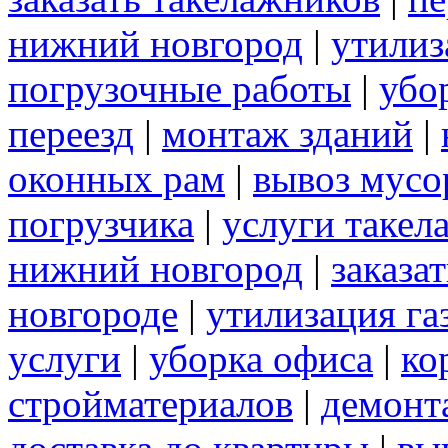
нижний новгород
|
утилиз
погрузочные работы
|
убо
переезд
|
монтаж зданий
|
оконных рам
|
вывоз мусо
погрузчика
|
услуги такел
нижний новгород
|
заказа
новгороде
|
утилизация га
услуги
|
уборка офиса
|
ко
стройматериалов
|
демонт