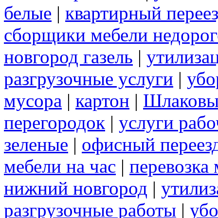
белые
|
квартирный перее
сборщики мебели недорог
новгород газель
|
утилиза
разгрузочные услуги
|
убо
мусора
|
картон
|
Шлаковы
перегородок
|
услуги раб
зеленые
|
офисный переез
мебели на час
|
перевозка 
нижний новгород
|
утилиз
разгрузочные работы
|
убо