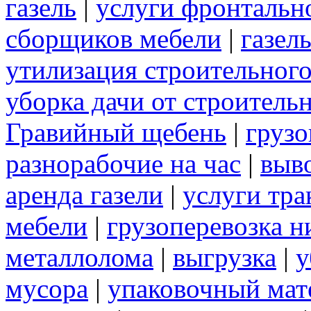
газель
|
услуги фронтальн
сборщиков мебели
|
газел
утилизация строительног
уборка дачи от строитель
Гравийный щебень
|
грузо
разнорабочие на час
|
выв
аренда газели
|
услуги тра
мебели
|
грузоперевозка 
металлолома
|
выгрузка
|
у
мусора
|
упаковочный мат