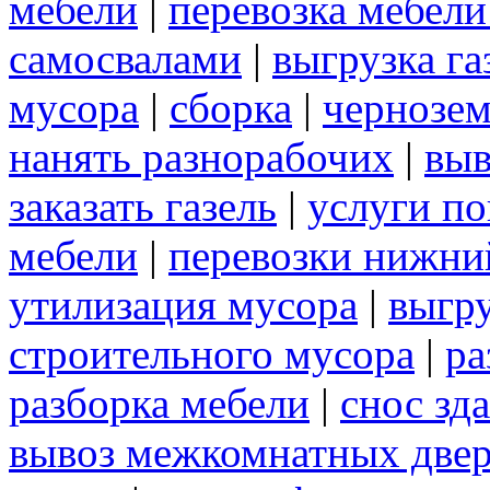
мебели
|
перевозка мебел
самосвалами
|
выгрузка га
мусора
|
сборка
|
чернозе
нанять разнорабочих
|
выв
заказать газель
|
услуги по
мебели
|
перевозки нижни
утилизация мусора
|
выгр
строительного мусора
|
ра
разборка мебели
|
снос зд
вывоз межкомнатных две