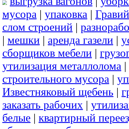
выгрузка вагонов
|
уборк
мусора
|
упаковка
|
Грави
слом строений
|
разнорабо
|
мешки
|
аренда газели
|
у
сборщиков мебели
|
грузо
утилизация металлолома
строительного мусора
|
уп
Известняковый щебень
|
г
заказать рабочих
|
утилиза
белые
|
квартирный перее