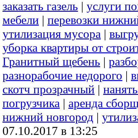
заказать газель
|
услуги по
мебели
|
перевозки нижни
утилизация мусора
|
выгру
уборка квартиры от строи
Гранитный щебень
|
разбо
разнорабочие недорого
|
в
скотч прозрачный
|
нанять
погрузчика
|
аренда сборщ
нижний новгород
|
утилиз
07.10.2017 в 13:25