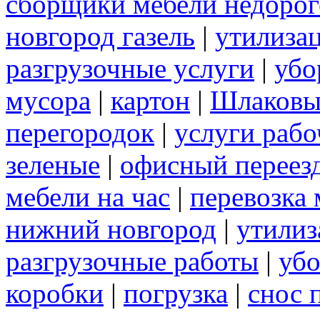
сборщики мебели недорог
новгород газель
|
утилиза
разгрузочные услуги
|
убо
мусора
|
картон
|
Шлаковы
перегородок
|
услуги раб
зеленые
|
офисный переез
мебели на час
|
перевозка 
нижний новгород
|
утилиз
разгрузочные работы
|
убо
коробки
|
погрузка
|
снос 