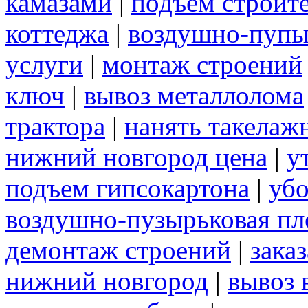
камазами
|
подъем строит
коттеджа
|
воздушно-пупы
услуги
|
монтаж строений
ключ
|
вывоз металлолома
трактора
|
нанять такелаж
нижний новгород цена
|
у
подъем гипсокартона
|
убо
воздушно-пузырьковая пл
демонтаж строений
|
зака
нижний новгород
|
вывоз 