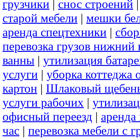
грузчики
|
снос строений
старой мебели
|
мешки бе
аренда спецтехники
|
сбор
перевозка грузов нижний 
ванны
|
утилизация батаре
услуги
|
уборка коттеджа 
картон
|
Шлаковый щебен
услуги рабочих
|
утилизац
офисный переезд
|
аренда 
час
|
перевозка мебели с 