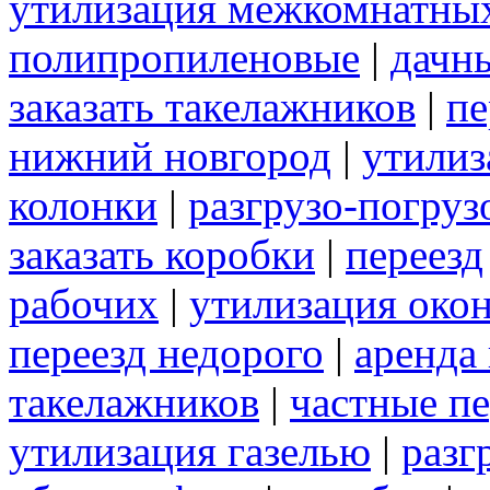
утилизация межкомнатны
полипропиленовые
|
дачн
заказать такелажников
|
пе
нижний новгород
|
утилиз
колонки
|
разгрузо-погру
заказать коробки
|
переезд
рабочих
|
утилизация око
переезд недорого
|
аренда
такелажников
|
частные п
утилизация газелью
|
разг