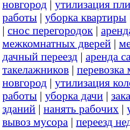
новгород
|
утилизация пл
работы
|
уборка квартиры
|
снос перегородок
|
аренд
межкомнатных дверей
|
м
дачный переезд
|
аренда с
такелажников
|
перевозка
новгород
|
утилизация ко
работы
|
уборка дачи
|
зак
зданий
|
нанять рабочих
|
вывоз мусора
|
переезд не