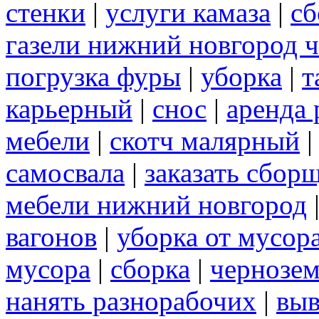
стенки
|
услуги камаза
|
сб
газели нижний новгород 
погрузка фуры
|
уборка
|
т
карьерный
|
снос
|
аренда 
мебели
|
скотч малярный
самосвала
|
заказать сбор
мебели нижний новгород
вагонов
|
уборка от мусор
мусора
|
сборка
|
чернозе
нанять разнорабочих
|
выв