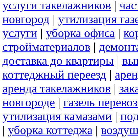
услуги такелажников
|
час
новгород
|
утилизация газ
услуги
|
уборка офиса
|
ко
стройматериалов
|
демонт
доставка до квартиры
|
вы
коттеджный переезд
|
арен
аренда такелажников
|
зак
новгороде
|
газель перево
утилизация камазами
|
под
|
уборка коттеджа
|
воздуш