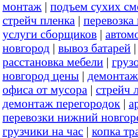
монтаж
|
подъем сухих см
стрейч пленка
|
перевозка
услуги сборщиков
|
автом
новгород
|
вывоз батарей
расстановка мебели
|
груз
новгород цены
|
демонтаж
офиса от мусора
|
стрейч 
демонтаж перегородок
|
а
перевозки нижний новгор
грузчики на час
|
копка т