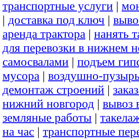
транспортные услуги
|
мо
|
доставка под ключ
|
выво
аренда трактора
|
нанять 
для перевозки в нижнем н
самосвалами
|
подъем гип
мусора
|
воздушно-пузырь
демонтаж строений
|
зака
нижний новгород
|
вывоз 
земляные работы
|
такела
на час
|
транспортные пер