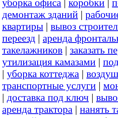
уборка офиса
|
коробки
|
п
демонтаж зданий
|
рабочи
квартиры
|
вывоз строите
переезд
|
аренда фронталь
такелажников
|
заказать п
утилизация камазами
|
под
|
уборка коттеджа
|
воздуш
транспортные услуги
|
мо
|
доставка под ключ
|
выво
аренда трактора
|
нанять 