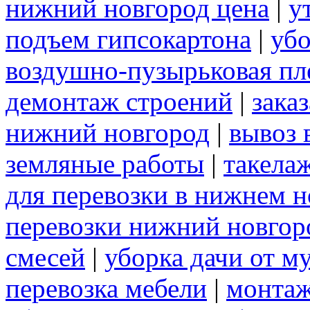
нижний новгород цена
|
у
подъем гипсокартона
|
убо
воздушно-пузырьковая пл
демонтаж строений
|
зака
нижний новгород
|
вывоз 
земляные работы
|
такела
для перевозки в нижнем н
перевозки нижний новгор
смесей
|
уборка дачи от м
перевозка мебели
|
монтаж