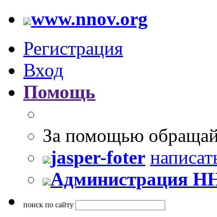
www.nnov.org
Регистрация
Вход
Помощь
За помощью обращай
jasper-foter
написат
Администрация Н
поиск по сайту