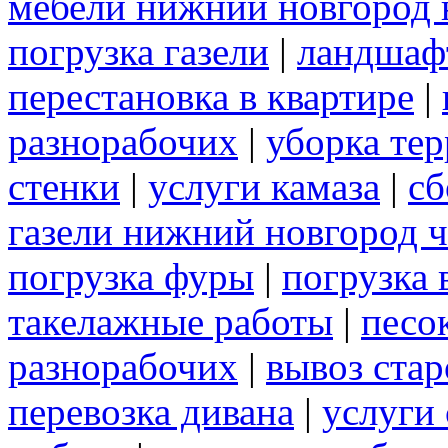
мебели нижний новгород 
погрузка газели
|
ландшаф
перестановка в квартире
|
разнорабочих
|
уборка те
стенки
|
услуги камаза
|
сб
газели нижний новгород 
погрузка фуры
|
погрузка 
такелажные работы
|
песо
разнорабочих
|
вывоз ста
перевозка дивана
|
услуги