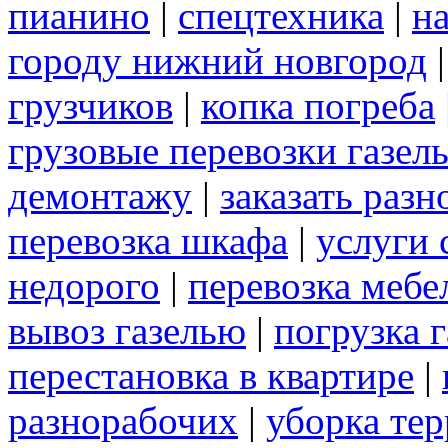
пианино
|
спецтехника
|
н
городу нижний новгород
грузчиков
|
копка погреба
грузовые перевозки газел
демонтажу
|
заказать раз
перевозка шкафа
|
услуги 
недорого
|
перевозка мебе
вывоз газелью
|
погрузка г
перестановка в квартире
|
разнорабочих
|
уборка те