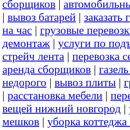
сборщиков
|
автомобильны
|
вывоз батарей
|
заказать 
на час
|
грузовые перевоз
демонтаж
|
услуги по под
стрейч лента
|
перевозка с
аренда сборщиков
|
газел
недорого
|
вывоз плиты
|
г
|
расстановка мебели
|
пер
вещей нижний новгород
|
мешков
|
уборка коттеджа