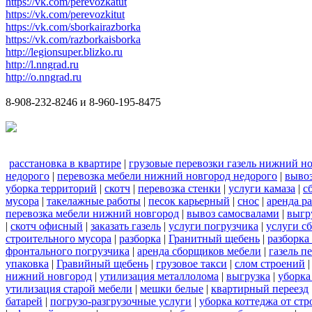
https://vk.com/perevozkatut
https://vk.com/perevozkitut
https://vk.com/sborkairazborka
https://vk.com/razborkaisborka
http://legionsuper.blizko.ru
http://l.nngrad.ru
http://o.nngrad.ru
8-908-232-8246 и 8-960-195-8475
расстановка в квартире
|
грузовые перевозки газель нижний н
недорого
|
перевозка мебели нижний новгород недорого
|
вывоз
уборка территорий
|
скотч
|
перевозка стенки
|
услуги камаза
|
с
мусора
|
такелажные работы
|
песок карьерный
|
снос
|
аренда р
перевозка мебели нижний новгород
|
вывоз самосвалами
|
выгр
|
скотч офисный
|
заказать газель
|
услуги погрузчика
|
услуги с
строительного мусора
|
разборка
|
Гранитный щебень
|
разборка
фронтального погрузчика
|
аренда сборщиков мебели
|
газель п
упаковка
|
Гравийный щебень
|
грузовое такси
|
слом строений
нижний новгород
|
утилизация металлолома
|
выгрузка
|
уборка
утилизация старой мебели
|
мешки белые
|
квартирный переезд
батарей
|
погрузо-разгрузочные услуги
|
уборка коттеджа от ст