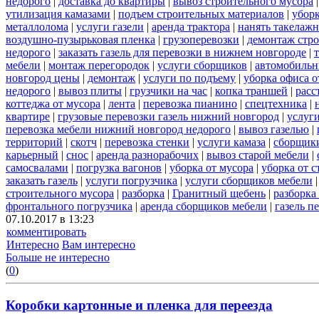
недорого
|
доставка до квартиры
|
вывоз строительного мусора
утилизация камазами
|
подъем строительных материалов
|
уборк
металлолома
|
услуги газели
|
аренда трактора
|
нанять такелаж
воздушно-пузырьковая пленка
|
грузоперевозки
|
демонтаж стр
недорого
|
заказать газель для перевозки в нижнем новгороде
|
мебели
|
монтаж перегородок
|
услуги сборщиков
|
автомобильн
новгород цены
|
демонтаж
|
услуги по подъему
|
уборка офиса о
недорого
|
вывоз плиты
|
грузчики на час
|
копка траншей
|
расс
коттеджа от мусора
|
лента
|
перевозка пианино
|
спецтехника
|
квартире
|
грузовые перевозки газель нижний новгород
|
услуг
перевозка мебели нижний новгород недорого
|
вывоз газелью
|
территорий
|
скотч
|
перевозка стенки
|
услуги камаза
|
сборщики
карьерный
|
снос
|
аренда разнорабочих
|
вывоз старой мебели
|
самосвалами
|
погрузка вагонов
|
уборка от мусора
|
уборка от 
заказать газель
|
услуги погрузчика
|
услуги сборщиков мебели
строительного мусора
|
разборка
|
Гранитный щебень
|
разборка
фронтального погрузчика
|
аренда сборщиков мебели
|
газель п
07.10.2017 в 13:23
комментировать
Интересно
Вам интересно
Больше не интересно
(
0
)
Коробки картонные и пленка для переезда