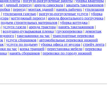
зация плиты
|
погрузо-разгрузочные работы
|
уборка квартиры
|
ые
|
дачный переезд
|
аренда самосвала
|
заказать такелажников
|
оробки
|
переезд
|
монтаж зданий
|
нанять рабочих
|
утилизация
д
|
утилизация газелью
|
разгрузо-погрузочные услуги
|
уборка
усора
|
коттеджный переезд
|
аренда фронтального погрузчика
|
|
подъем строительных материалов
|
уборка коттеджа
|
а
|
услуги газели
|
аренда трактора
|
нанять такелажников
|
|
воздушно-пузырьковая пленка
|
грузоперевозки
|
демонтаж
недорого
|
такелажники на час
|
транспортные перевозки
ок
|
услуги сборщиков
|
автомобильные перевозки нижний
аж
|
услуги по подъему
|
уборка офиса от мусора
|
стрейч лента
|
ики на час
|
копка траншей
|
перестановка мебели
|
перевозка
ника
|
нанять сборщиков
|
перевозки по городу нижний