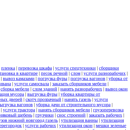
|
пленка
|
перевозка шкафа
|
услуги спецтехники
|
сборщики
тановка в квартире
|
песок речной
|
слом
|
услуги разнорабочих
|
|
вывоз камазами
|
погрузка фуры
|
погрузка вагонов
|
уборка от
дивана
|
услуги самосвала
|
заказать сборщиков мебели
|
|
сборка мебели
|
слом зданий
|
нанять разнорабочих
|
вывоз окон
ация мусора
|
выгрузка фуры
|
уборка квартиры от
ных дверей
|
скотч прозрачный
|
нанять газель
|
услуги
ыгрузка вагонов
|
уборка дачи от строительного мусора
|
|
услуги трактора
|
нанять сборщиков мебели
|
грузоперевозка
няковый щебень
|
грузчики
|
снос строений
|
заказать рабочих
|
узов нижний новгород газель
|
утилизация ванны
|
утилизация
ерегородок
|
услуги рабочих
|
утилизация окон
|
мешки зеленые