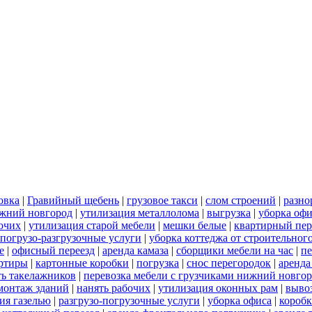
овка
|
Гравийный щебень
|
грузовое такси
|
слом строений
|
разно
ижний новгород
|
утилизация металлолома
|
выгрузка
|
уборка офи
бочих
|
утилизация старой мебели
|
мешки белые
|
квартирный пер
погрузо-разгрузочные услуги
|
уборка коттеджа от строительног
е
|
офисный переезд
|
аренда камаза
|
сборщики мебели на час
|
пе
артиры
|
картонные коробки
|
погрузка
|
снос перегородок
|
аренда
ть такелажников
|
перевозка мебели с грузчиками нижний новго
монтаж зданий
|
нанять рабочих
|
утилизация оконных рам
|
выво
ия газелью
|
разгрузо-погрузочные услуги
|
уборка офиса
|
короб