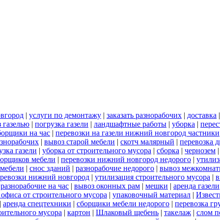
овгород
|
услуги по демонтажу
|
заказать разнорабочих
|
доставка
 газелью
|
погрузка газели
|
ландшафтные работы
|
уборка
|
перес
борщики на час
|
перевозки на газели нижний новгород частники
азнорабочих
|
вывоз старой мебели
|
скотч малярный
|
перевозка 
узка газели
|
уборка от строительного мусора
|
сборка
|
чернозем
борщиков мебели
|
перевозки нижний новгород недорого
|
утилиз
 мебели
|
снос зданий
|
разнорабочие недорого
|
вывоз межкомнат
еревозки нижний новгород
|
утилизация строительного мусора
|
в
|
разнорабочие на час
|
вывоз оконных рам
|
мешки
|
аренда газели
 офиса от строительного мусора
|
упаковочный материал
|
Извест
|
аренда спецтехники
|
сборщики мебели недорого
|
перевозка гр
роительного мусора
|
картон
|
Шлаковый щебень
|
такелаж
|
слом п