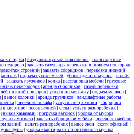
ка коттеджа
|
воздушно-пупырчатая пленка
|
транспортные
ки недорого
|
заказать газель для перевозки в нижнем новгороде
демонтаж строений
|
заказать сборщиков
|
перевозки нижний
|
монтаж
|
подъем сухих смесей
|
уборка дачи от мусора
|
стрейч
ей
|
заказать грузчиков
|
копка
|
расстановка мебели
|
грузовые
онтаж перегородок
|
аренда сборщиков
|
газель перевозки
ещей нижний новгород
|
услуги по монтажу
|
подъем мешков
|
д
|
вывоз колонки
|
аренда грузчиков
|
ландшафтные работы
|
пленка
|
перевозка шкафа
|
услуги спецтехники
|
сборщики
а в квартире
|
песок речной
|
слом
|
услуги разнорабочих
|
|
вывоз камазами
|
погрузка вагонов
|
уборка от мусора
|
слуги самосвала
|
заказать сборщиков мебели
|
перевозка мебели
лом зданий
|
нанять разнорабочих
|
вывоз окон
|
скотч офисный
|
рузка фуры
|
уборка квартиры от строительного мусора
|