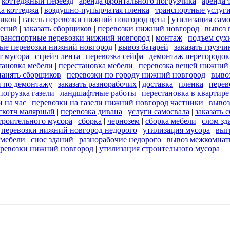
|
коттеджный переезд
|
аренда фронтального погрузчика
|
аренда 
а коттеджа
|
воздушно-пупырчатая пленка
|
транспортные услуг
ников
|
газель перевозки нижний новгород цена
|
утилизация сам
оений
|
заказать сборщиков
|
перевозки нижний новгород
|
вывоз 
транспортные перевозки нижний новгород
|
монтаж
|
подъем сух
ые перевозки нижний новгород
|
вывоз батарей
|
заказать грузчи
т мусора
|
стрейч лента
|
перевозка сейфа
|
демонтаж перегородок
тановка мебели
|
перестановка мебели
|
перевозка вещей нижний
нанять сборщиков
|
перевозки по городу нижний новгород
|
выво
и по демонтажу
|
заказать разнорабочих
|
доставка
|
пленка
|
перев
погрузка газели
|
ландшафтные работы
|
перестановка в квартире
 на час
|
перевозки на газели нижний новгород частники
|
вывоз
скотч малярный
|
перевозка дивана
|
услуги самосвала
|
заказать 
строительного мусора
|
сборка
|
чернозем
|
сборка мебели
|
слом зд
|
перевозки нижний новгород недорого
|
утилизация мусора
|
выг
 мебели
|
снос зданий
|
разнорабочие недорого
|
вывоз межкомнат
еревозки нижний новгород
|
утилизация строительного мусора