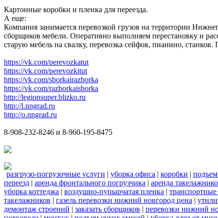
Картонные коробки и пленка для переезда.
А еще:
Компания занимается перевозкой грузов на территории Нижнег
сборщиков мебели. Оперативно выполняем перестановку и расс
старую мебель на свалку, перевозка сейфов, пианино, станков
https://vk.com/perevozkatut
https://vk.com/perevozkitut
https://vk.com/sborkairazborka
https://vk.com/razborkaisborka
http://legionsuper.blizko.ru
http://l.nngrad.ru
http://o.nngrad.ru
8-908-232-8246 и 8-960-195-8475
разгрузо-погрузочные услуги
|
уборка офиса
|
коробки
|
подъем
переезд
|
аренда фронтального погрузчика
|
аренда такелажник
уборка коттеджа
|
воздушно-пупырчатая пленка
|
транспортные
такелажников
|
газель перевозки нижний новгород цена
|
утили
демонтаж строений
|
заказать сборщиков
|
перевозки нижний н
новгороде
|
монтаж
|
подъем сухих смесей
|
уборка дачи от мусо