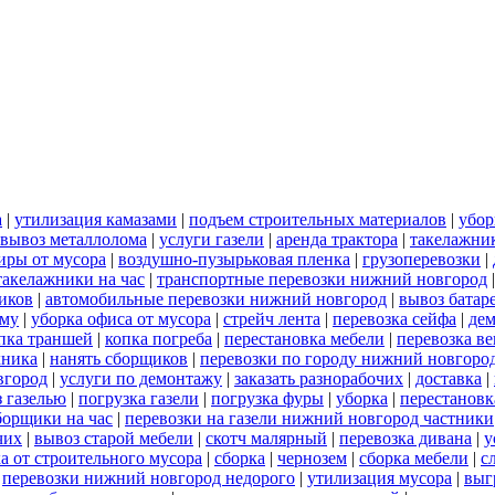
а
|
утилизация камазами
|
подъем строительных материалов
|
убор
вывоз металлолома
|
услуги газели
|
аренда трактора
|
такелажни
иры от мусора
|
воздушно-пузырьковая пленка
|
грузоперевозки
|
такелажники на час
|
транспортные перевозки нижний новгород
иков
|
автомобильные перевозки нижний новгород
|
вывоз батар
ему
|
уборка офиса от мусора
|
стрейч лента
|
перевозка сейфа
|
дем
пка траншей
|
копка погреба
|
перестановка мебели
|
перевозка в
хника
|
нанять сборщиков
|
перевозки по городу нижний новгоро
вгород
|
услуги по демонтажу
|
заказать разнорабочих
|
доставка
|
 газелью
|
погрузка газели
|
погрузка фуры
|
уборка
|
перестановк
борщики на час
|
перевозки на газели нижний новгород частники
чих
|
вывоз старой мебели
|
скотч малярный
|
перевозка дивана
|
у
а от строительного мусора
|
сборка
|
чернозем
|
сборка мебели
|
с
|
перевозки нижний новгород недорого
|
утилизация мусора
|
выг