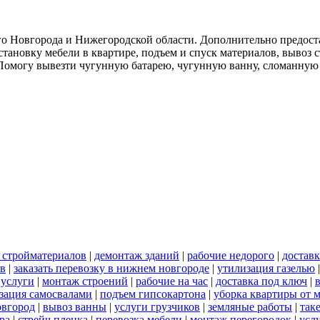
о Новгорода и Нижегородской области. Дополнительно предоста
тановку мебели в квартире, подъем и спуск материалов, вывоз 
. Помогу вывезти чугунную батарею, чугунную ванну, сломанную
 стройматериалов
|
демонтаж зданий
|
рабочие недорого
|
доставк
ов
|
заказать перевозку в нижнем новгороде
|
утилизация газелью
 услуги
|
монтаж строений
|
рабочие на час
|
доставка под ключ
|
зация самосвалами
|
подъем гипсокартона
|
уборка квартиры от 
овгород
|
вывоз ванны
|
услуги грузчиков
|
земляные работы
|
так
ра
|
стрейч пленка
|
перевозка мебели
|
монтаж перегородок
|
усл