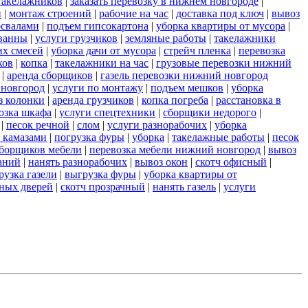
такелажников
|
заказать перевозку в нижнем новгороде
|
и
|
монтаж строений
|
рабочие на час
|
доставка под ключ
|
вывоз
освалами
|
подъем гипсокартона
|
уборка квартиры от мусора
|
ванны
|
услуги грузчиков
|
земляные работы
|
такелажники
их смесей
|
уборка дачи от мусора
|
стрейч пленка
|
перевозка
ков
|
копка
|
такелажники на час
|
грузовые перевозки нижний
|
аренда сборщиков
|
газель перевозки нижний новгород
 новгород
|
услуги по монтажу
|
подъем мешков
|
уборка
з колонки
|
аренда грузчиков
|
копка погреба
|
расстановка в
озка шкафа
|
услуги спецтехники
|
сборщики недорого
|
|
песок речной
|
слом
|
услуги разнорабочих
|
уборка
 камазами
|
погрузка фуры
|
уборка
|
такелажные работы
|
песок
сборщиков мебели
|
перевозка мебели нижний новгород
|
вывоз
аний
|
нанять разнорабочих
|
вывоз окон
|
скотч офисный
|
рузка газели
|
выгрузка фуры
|
уборка квартиры от
ных дверей
|
скотч прозрачный
|
нанять газель
|
услуги