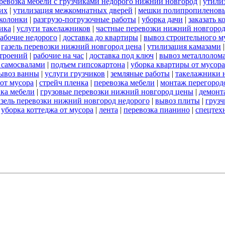
ревозка мебели с грузчиками недорого нижний новгород
|
утили
их
|
утилизация межкомнатных дверей
|
мешки полипропиленов
 колонки
|
разгрузо-погрузочные работы
|
уборка дачи
|
заказать к
ика
|
услуги такелажников
|
частные перевозки нижний новгоро
абочие недорого
|
доставка до квартиры
|
вывоз строительного м
|
газель перевозки нижний новгород цена
|
утилизация камазами
троений
|
рабочие на час
|
доставка под ключ
|
вывоз металлолом
 самосвалами
|
подъем гипсокартона
|
уборка квартиры от мусора
ывоз ванны
|
услуги грузчиков
|
земляные работы
|
такелажники 
 от мусора
|
стрейч пленка
|
перевозка мебели
|
монтаж перегород
вка мебели
|
грузовые перевозки нижний новгород цены
|
демонт
азель перевозки нижний новгород недорого
|
вывоз плиты
|
грузч
|
уборка коттеджа от мусора
|
лента
|
перевозка пианино
|
спецтех