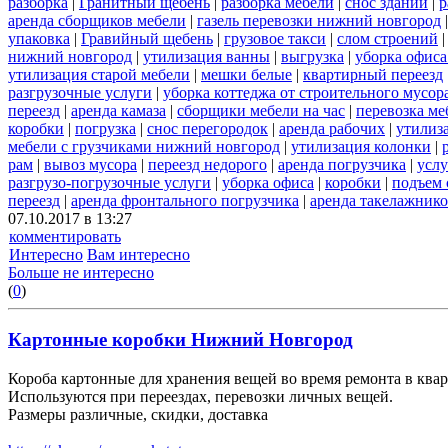
разборка
|
Гранитный щебень
|
разборка мебели
|
снос зданий
|
р
аренда сборщиков мебели
|
газель перевозки нижний новгород
упаковка
|
Гравийный щебень
|
грузовое такси
|
слом строений
нижний новгород
|
утилизация ванны
|
выгрузка
|
уборка офиса
утилизация старой мебели
|
мешки белые
|
квартирный переезд
разгрузочные услуги
|
уборка коттеджа от строительного мусор
переезд
|
аренда камаза
|
сборщики мебели на час
|
перевозка ме
коробки
|
погрузка
|
снос перегородок
|
аренда рабочих
|
утилиз
мебели с грузчиками нижний новгород
|
утилизация колонки
|
рам
|
вывоз мусора
|
переезд недорого
|
аренда погрузчика
|
услу
разгрузо-погрузочные услуги
|
уборка офиса
|
коробки
|
подъем 
переезд
|
аренда фронтального погрузчика
|
аренда такелажник
07.10.2017 в 13:27
комментировать
Интересно
Вам интересно
Больше не интересно
(
0
)
Картонные коробки Нижний Новгород
Короба картонные для хранения вещей во время ремонта в квар
Используются при переездах, перевозки личных вещей.
Размеры различные, скидки, доставка