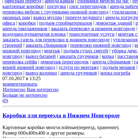
|
офисный переезд
|
аренда камаза
|
сборщики мебели на час
|
пе
картонные коробки
|
погрузка
|
снос перегородок
|
аренда рабоч
перевозка мебели с грузчиками нижний новгород
|
утилизация
оконных рам
|
вывоз мусора
|
переезд недорого
|
аренда погрузч
офиса
|
коробки
|
подъем стройматериалов
|
демонтаж зданий
|
р
аренда такелажников
|
заказать перевозку в нижнем новгороде
воздушно-пупырчатая пленка
|
транспортные услуги
|
монтаж с
заказать газель для перевозки в нижнем новгороде
|
утилизация
строений
|
заказать сборщиков
|
перевозки нижний новгород
|
в
нижний новгород
|
монтаж
|
подъем сухих смесей
|
уборка дачи
новгород
|
вывоз батарей
|
заказать грузчиков
|
копка
|
расстано
перевозка сейфа
|
демонтаж перегородок
|
аренда сборщиков
|
г
вещей нижний новгород
|
услуги по монтажу
|
подъем мешков
новгород
|
вывоз колонки
|
аренда грузчиков
|
копка погреба
07.10.2017 в 13:25
комментировать
Интересно
Вам интересно
Больше не интересно
(
0
)
Коробки для переезда в Нижнем Новгороде
Картонные коробки многослойные(переезд, хранение).
Размер 600х400х400 и другие размеры.