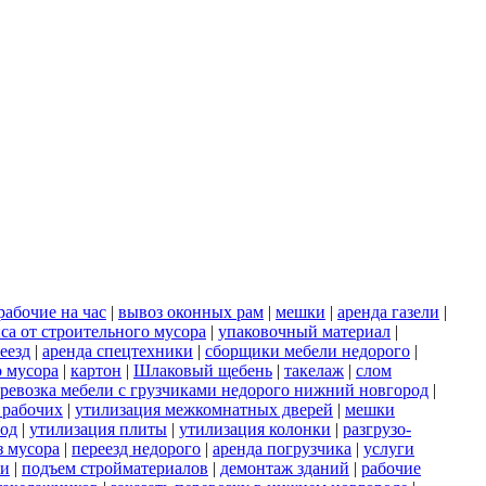
рабочие на час
|
вывоз оконных рам
|
мешки
|
аренда газели
|
са от строительного мусора
|
упаковочный материал
|
еезд
|
аренда спецтехники
|
сборщики мебели недорого
|
о мусора
|
картон
|
Шлаковый щебень
|
такелаж
|
слом
ревозка мебели с грузчиками недорого нижний новгород
|
 рабочих
|
утилизация межкомнатных дверей
|
мешки
род
|
утилизация плиты
|
утилизация колонки
|
разгрузо-
з мусора
|
переезд недорого
|
аренда погрузчика
|
услуги
ки
|
подъем стройматериалов
|
демонтаж зданий
|
рабочие