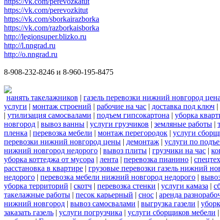
https://vk.com/perevozkatut
https://vk.com/perevozkitut
https://vk.com/sborkairazborka
https://vk.com/razborkaisborka
http://legionsuper.blizko.ru
http://l.nngrad.ru
http://o.nngrad.ru
8-908-232-8246 и 8-960-195-8475
нанять такелажников
|
газель перевозки нижний новгород цен
услуги
|
монтаж строений
|
рабочие на час
|
доставка под ключ
|
|
утилизация самосвалами
|
подъем гипсокартона
|
уборка кварт
новгород
|
вывоз ванны
|
услуги грузчиков
|
земляные работы
|
пленка
|
перевозка мебели
|
монтаж перегородок
|
услуги сборщ
перевозки нижний новгород цены
|
демонтаж
|
услуги по подъ
нижний новгород недорого
|
вывоз плиты
|
грузчики на час
|
ко
уборка коттеджа от мусора
|
лента
|
перевозка пианино
|
спецте
расстановка в квартире
|
грузовые перевозки газель нижний но
недорого
|
перевозка мебели нижний новгород недорого
|
вывоз
уборка территорий
|
скотч
|
перевозка стенки
|
услуги камаза
|
с
такелажные работы
|
песок карьерный
|
снос
|
аренда разнорабо
нижний новгород
|
вывоз самосвалами
|
выгрузка газели
|
уборк
заказать газель
|
услуги погрузчика
|
услуги сборщиков мебели