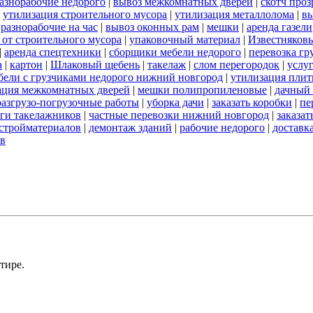
азнорабочие недорого
|
вывоз межкомнатных дверей
|
скотч про
|
утилизация строительного мусора
|
утилизация металлолома
|
вы
|
разнорабочие на час
|
вывоз оконных рам
|
мешки
|
аренда газели
 от строительного мусора
|
упаковочный материал
|
Известняков
|
аренда спецтехники
|
сборщики мебели недорого
|
перевозка гр
а
|
картон
|
Шлаковый щебень
|
такелаж
|
слом перегородок
|
услу
бели с грузчиками недорого нижний новгород
|
утилизация пли
ация межкомнатных дверей
|
мешки полипропиленовые
|
дачный 
разгрузо-погрузочные работы
|
уборка дачи
|
заказать коробки
|
пе
ги такелажников
|
частные перевозки нижний новгород
|
заказат
стройматериалов
|
демонтаж зданий
|
рабочие недорого
|
доставк
ов
тире.