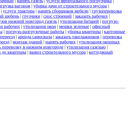
зрачный
|
нанять газель
|
услуги фронтального погрузчика
|
грузка вагонов
|
уборка дачи от строительного мусора
|
|
услуги трактора
|
нанять сборщиков мебели
|
грузоперевозка
ый щебень
|
грузчики
|
снос строений
|
заказать рабочих
|
узов нижний новгород газель
|
утилизация батарей
|
погрузо-
ги рабочих
|
утилизация окон
|
мешки зеленые
|
офисный
ты
|
погрузо-разгрузочные работы
|
уборка квартиры
|
картонные
переезд
|
аренда самосвала
|
заказать такелажников
|
перевозка
реезд
|
монтаж зданий
|
нанять рабочих
|
утилизация оконных
ь перевозку в нижнем новгороде
|
утилизация газелью
|
а до квартиры
|
вывоз строительного мусора
|
коттеджный