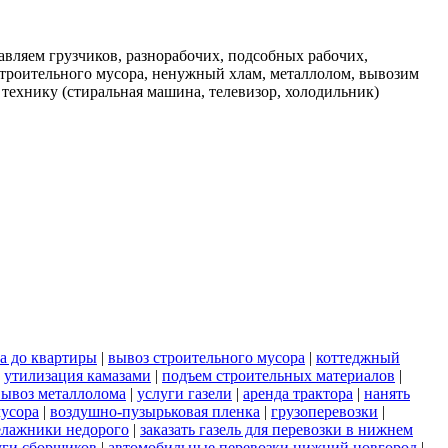
вляем грузчиков, разнорабочих, подсобных рабочих,
строительного мусора, ненужный хлам, металлолом, вывозим
 технику (стиральная машина, телевизор, холодильник)
а до квартиры
|
вывоз строительного мусора
|
коттеджный
|
утилизация камазами
|
подъем строительных материалов
|
вывоз металлолома
|
услуги газели
|
аренда трактора
|
нанять
мусора
|
воздушно-пузырьковая пленка
|
грузоперевозки
|
елажники недорого
|
заказать газель для перевозки в нижнем
уги сборщиков
|
автомобильные перевозки нижний новгород
|