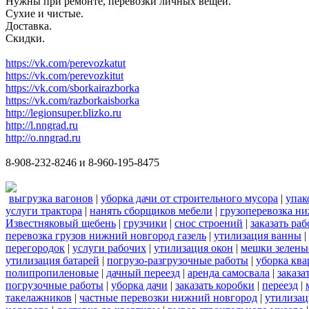
Нужны при ремонте, перевозки личных вещей.
Сухие и чистые.
Доставка.
Скидки.
https://vk.com/perevozkatut
https://vk.com/perevozkitut
https://vk.com/sborkairazborka
https://vk.com/razborkaisborka
http://legionsuper.blizko.ru
http://l.nngrad.ru
http://o.nngrad.ru
8-908-232-8246 и 8-960-195-8475
выгрузка вагонов
|
уборка дачи от строительного мусора
|
упак
услуги трактора
|
нанять сборщиков мебели
|
грузоперевозка н
Известняковый щебень
|
грузчики
|
снос строений
|
заказать ра
перевозка грузов нижний новгород газель
|
утилизация ванны
|
перегородок
|
услуги рабочих
|
утилизация окон
|
мешки зелены
утилизация батарей
|
погрузо-разгрузочные работы
|
уборка кв
полипропиленовые
|
дачный переезд
|
аренда самосвала
|
заказа
погрузочные работы
|
уборка дачи
|
заказать коробки
|
переезд
|
такелажников
|
частные перевозки нижний новгород
|
утилизац