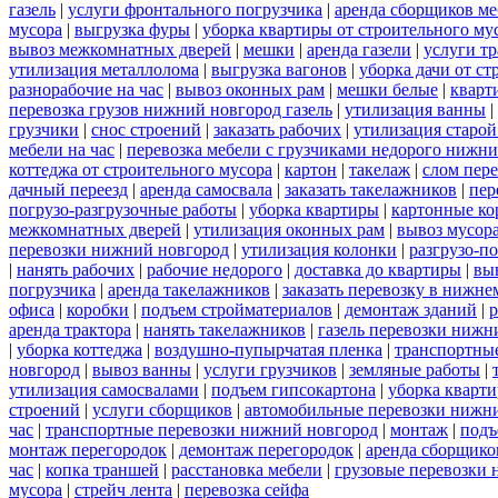
газель
|
услуги фронтального погрузчика
|
аренда сборщиков м
мусора
|
выгрузка фуры
|
уборка квартиры от строительного му
вывоз межкомнатных дверей
|
мешки
|
аренда газели
|
услуги тр
утилизация металлолома
|
выгрузка вагонов
|
уборка дачи от ст
разнорабочие на час
|
вывоз оконных рам
|
мешки белые
|
кварт
перевозка грузов нижний новгород газель
|
утилизация ванны
|
грузчики
|
снос строений
|
заказать рабочих
|
утилизация старой
мебели на час
|
перевозка мебели с грузчиками недорого нижн
коттеджа от строительного мусора
|
картон
|
такелаж
|
слом пер
дачный переезд
|
аренда самосвала
|
заказать такелажников
|
пер
погрузо-разгрузочные работы
|
уборка квартиры
|
картонные ко
межкомнатных дверей
|
утилизация оконных рам
|
вывоз мусор
перевозки нижний новгород
|
утилизация колонки
|
разгрузо-п
|
нанять рабочих
|
рабочие недорого
|
доставка до квартиры
|
вы
погрузчика
|
аренда такелажников
|
заказать перевозку в нижне
офиса
|
коробки
|
подъем стройматериалов
|
демонтаж зданий
|
р
аренда трактора
|
нанять такелажников
|
газель перевозки нижн
|
уборка коттеджа
|
воздушно-пупырчатая пленка
|
транспортны
новгород
|
вывоз ванны
|
услуги грузчиков
|
земляные работы
|
утилизация самосвалами
|
подъем гипсокартона
|
уборка кварти
строений
|
услуги сборщиков
|
автомобильные перевозки нижн
час
|
транспортные перевозки нижний новгород
|
монтаж
|
подъ
монтаж перегородок
|
демонтаж перегородок
|
аренда сборщико
час
|
копка траншей
|
расстановка мебели
|
грузовые перевозки
мусора
|
стрейч лента
|
перевозка сейфа