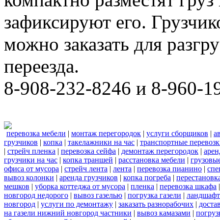
зафиксируют его. Грузчи
можно заказать для разгру
переезда.
8-908-232-8246 и 8-960-1
перевозка мебели
|
монтаж перегородок
|
услуги сборщиков
|
а
грузчиков
|
копка
|
такелажники на час
|
транспортные перевоз
|
стрейч пленка
|
перевозка сейфа
|
демонтаж перегородок
|
арен
грузчики на час
|
копка траншей
|
расстановка мебели
|
грузовы
офиса от мусора
|
стрейч лента
|
лента
|
перевозка пианино
|
спе
вывоз колонки
|
аренда грузчиков
|
копка погреба
|
перестановк
мешков
|
уборка коттеджа от мусора
|
пленка
|
перевозка шкафа
новгород недорого
|
вывоз газелью
|
погрузка газели
|
ландшафт
новгород
|
услуги по демонтажу
|
заказать разнорабочих
|
доста
на газели нижний новгород частники
|
вывоз камазами
|
погруз