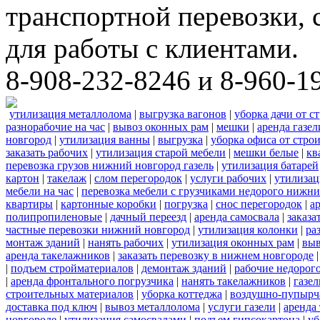
транспортной перевозки,
для работы с клиентами.
8-908-232-8246 и 8-960-1
утилизация металлолома
|
выгрузка вагонов
|
уборка дачи от с
разнорабочие на час
|
вывоз оконных рам
|
мешки
|
аренда газел
новгород
|
утилизация ванны
|
выгрузка
|
уборка офиса от стро
заказать рабочих
|
утилизация старой мебели
|
мешки белые
|
кв
перевозка грузов нижний новгород газель
|
утилизация батарей
картон
|
такелаж
|
слом перегородок
|
услуги рабочих
|
утилизац
мебели на час
|
перевозка мебели с грузчиками недорого нижн
квартиры
|
картонные коробки
|
погрузка
|
снос перегородок
|
а
полипропиленовые
|
дачный переезд
|
аренда самосвала
|
заказа
частные перевозки нижний новгород
|
утилизация колонки
|
ра
монтаж зданий
|
нанять рабочих
|
утилизация оконных рам
|
выв
аренда такелажников
|
заказать перевозку в нижнем новгороде
|
подъем стройматериалов
|
демонтаж зданий
|
рабочие недорог
|
аренда фронтального погрузчика
|
нанять такелажников
|
газе
строительных материалов
|
уборка коттеджа
|
воздушно-пупырч
доставка под ключ
|
вывоз металлолома
|
услуги газели
|
аренда
новгороде
|
утилизация самосвалами
|
подъем гипсокартона
|
уб