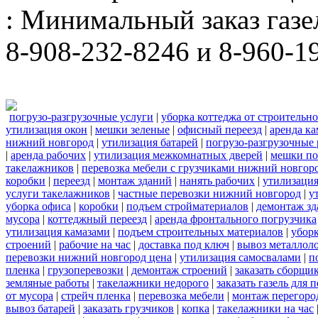
: Минимальный заказ газел
8-908-232-8246 и 8-960-1
погрузо-разгрузочные услуги
|
уборка коттеджа от строительн
утилизация окон
|
мешки зеленые
|
офисный переезд
|
аренда ка
нижний новгород
|
утилизация батарей
|
погрузо-разгрузочные
|
аренда рабочих
|
утилизация межкомнатных дверей
|
мешки п
такелажников
|
перевозка мебели с грузчиками нижний новгор
коробки
|
переезд
|
монтаж зданий
|
нанять рабочих
|
утилизаци
услуги такелажников
|
частные перевозки нижний новгород
|
у
уборка офиса
|
коробки
|
подъем стройматериалов
|
демонтаж з
мусора
|
коттеджный переезд
|
аренда фронтального погрузчика
утилизация камазами
|
подъем строительных материалов
|
уборк
строений
|
рабочие на час
|
доставка под ключ
|
вывоз металлол
перевозки нижний новгород цена
|
утилизация самосвалами
|
п
пленка
|
грузоперевозки
|
демонтаж строений
|
заказать сборщи
земляные работы
|
такелажники недорого
|
заказать газель для
от мусора
|
стрейч пленка
|
перевозка мебели
|
монтаж перегоро
вывоз батарей
|
заказать грузчиков
|
копка
|
такелажники на час