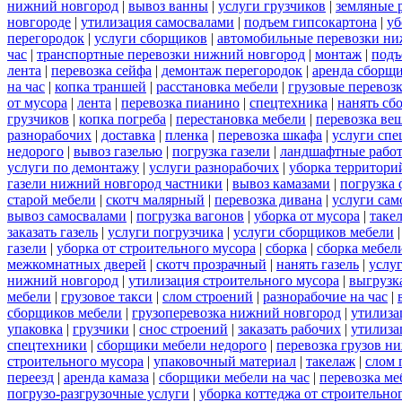
нижний новгород
|
вывоз ванны
|
услуги грузчиков
|
земляные 
новгороде
|
утилизация самосвалами
|
подъем гипсокартона
|
уб
перегородок
|
услуги сборщиков
|
автомобильные перевозки ни
час
|
транспортные перевозки нижний новгород
|
монтаж
|
подъ
лента
|
перевозка сейфа
|
демонтаж перегородок
|
аренда сборщ
на час
|
копка траншей
|
расстановка мебели
|
грузовые перевоз
от мусора
|
лента
|
перевозка пианино
|
спецтехника
|
нанять сб
грузчиков
|
копка погреба
|
перестановка мебели
|
перевозка ве
разнорабочих
|
доставка
|
пленка
|
перевозка шкафа
|
услуги спе
недорого
|
вывоз газелью
|
погрузка газели
|
ландшафтные рабо
услуги по демонтажу
|
услуги разнорабочих
|
уборка территори
газели нижний новгород частники
|
вывоз камазами
|
погрузка
старой мебели
|
скотч малярный
|
перевозка дивана
|
услуги сам
вывоз самосвалами
|
погрузка вагонов
|
уборка от мусора
|
таке
заказать газель
|
услуги погрузчика
|
услуги сборщиков мебели
газели
|
уборка от строительного мусора
|
сборка
|
сборка мебел
межкомнатных дверей
|
скотч прозрачный
|
нанять газель
|
услу
нижний новгород
|
утилизация строительного мусора
|
выгрузк
мебели
|
грузовое такси
|
слом строений
|
разнорабочие на час
|
сборщиков мебели
|
грузоперевозка нижний новгород
|
утилиза
упаковка
|
грузчики
|
снос строений
|
заказать рабочих
|
утилиза
спецтехники
|
сборщики мебели недорого
|
перевозка грузов н
строительного мусора
|
упаковочный материал
|
такелаж
|
слом 
переезд
|
аренда камаза
|
сборщики мебели на час
|
перевозка ме
погрузо-разгрузочные услуги
|
уборка коттеджа от строительно