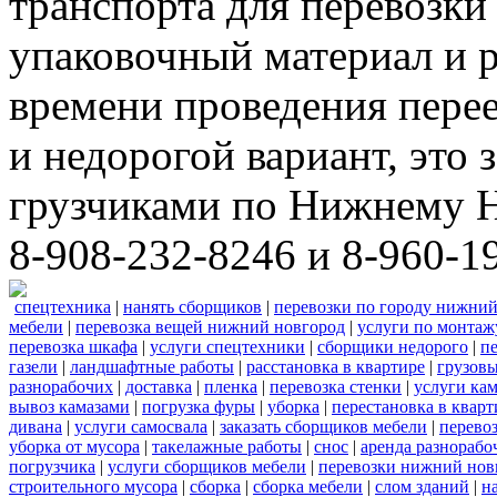
транспорта для перевозки
упаковочный материал и р
времени проведения пере
и недорогой вариант, это 
грузчиками по Нижнему Н
8-908-232-8246 и 8-960-1
спецтехника
|
нанять сборщиков
|
перевозки по городу нижний
мебели
|
перевозка вещей нижний новгород
|
услуги по монтаж
перевозка шкафа
|
услуги спецтехники
|
сборщики недорого
|
п
газели
|
ландшафтные работы
|
расстановка в квартире
|
грузовы
разнорабочих
|
доставка
|
пленка
|
перевозка стенки
|
услуги кам
вывоз камазами
|
погрузка фуры
|
уборка
|
перестановка в кварт
дивана
|
услуги самосвала
|
заказать сборщиков мебели
|
перево
уборка от мусора
|
такелажные работы
|
снос
|
аренда разнорабо
погрузчика
|
услуги сборщиков мебели
|
перевозки нижний нов
строительного мусора
|
сборка
|
сборка мебели
|
слом зданий
|
н