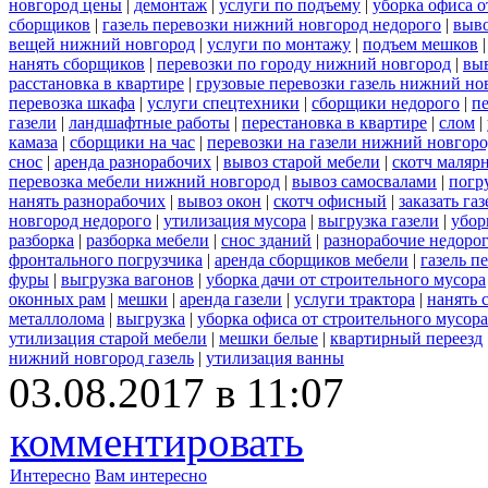
новгород цены
|
демонтаж
|
услуги по подъему
|
уборка офиса о
сборщиков
|
газель перевозки нижний новгород недорого
|
выв
вещей нижний новгород
|
услуги по монтажу
|
подъем мешков
нанять сборщиков
|
перевозки по городу нижний новгород
|
вы
расстановка в квартире
|
грузовые перевозки газель нижний но
перевозка шкафа
|
услуги спецтехники
|
сборщики недорого
|
п
газели
|
ландшафтные работы
|
перестановка в квартире
|
слом
|
камаза
|
сборщики на час
|
перевозки на газели нижний новгор
снос
|
аренда разнорабочих
|
вывоз старой мебели
|
скотч маляр
перевозка мебели нижний новгород
|
вывоз самосвалами
|
погр
нанять разнорабочих
|
вывоз окон
|
скотч офисный
|
заказать газ
новгород недорого
|
утилизация мусора
|
выгрузка газели
|
убор
разборка
|
разборка мебели
|
снос зданий
|
разнорабочие недоро
фронтального погрузчика
|
аренда сборщиков мебели
|
газель п
фуры
|
выгрузка вагонов
|
уборка дачи от строительного мусора
оконных рам
|
мешки
|
аренда газели
|
услуги трактора
|
нанять 
металлолома
|
выгрузка
|
уборка офиса от строительного мусора
утилизация старой мебели
|
мешки белые
|
квартирный переезд
нижний новгород газель
|
утилизация ванны
03.08.2017 в 11:07
комментировать
Интересно
Вам интересно