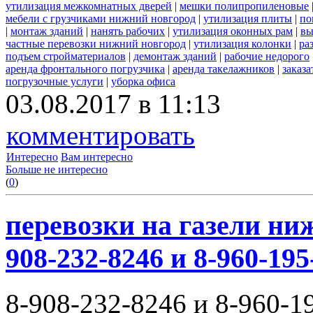
утилизация межкомнатных дверей
|
мешки полипропиленовые
мебели с грузчиками нижний новгород
|
утилизация плиты
|
по
|
монтаж зданий
|
нанять рабочих
|
утилизация оконных рам
|
вы
частные перевозки нижний новгород
|
утилизация колонки
|
ра
подъем стройматериалов
|
демонтаж зданий
|
рабочие недорого
аренда фронтального погрузчика
|
аренда такелажников
|
заказ
погрузочные услуги
|
уборка офиса
03.08.2017 в 11:13
комментировать
Интересно
Вам интересно
Больше не интересно
(
0
)
перевозки на газели ни
908-232-8246 и 8-960-195
8-908-232-8246 и 8-960-1