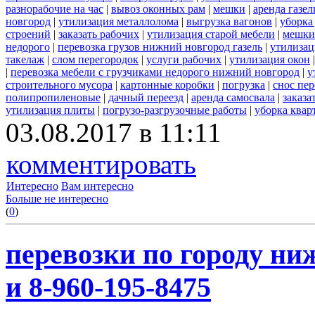
разнорабочие на час
|
вывоз оконных рам
|
мешки
|
аренда газел
новгород
|
утилизация металлолома
|
выгрузка вагонов
|
уборка
строений
|
заказать рабочих
|
утилизация старой мебели
|
мешки
недорого
|
перевозка грузов нижний новгород газель
|
утилизац
такелаж
|
слом перегородок
|
услуги рабочих
|
утилизация окон
|
перевозка мебели с грузчиками недорого нижний новгород
|
у
строительного мусора
|
картонные коробки
|
погрузка
|
снос пе
полипропиленовые
|
дачный переезд
|
аренда самосвала
|
заказа
утилизация плиты
|
погрузо-разгрузочные работы
|
уборка квар
03.08.2017 в 11:11
комментировать
Интересно
Вам интересно
Больше не интересно
(
0
)
перевозки по городу ни
и 8-960-195-8475