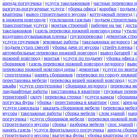
аренда погрузчика
|
услуги такелажников
|
частные перевозки 
разгрузо-погрузочные услуги
|
уборка офиса
|
коробки
|
подъем 
квартиры
|
вывоз строительного мусора
|
коттеджный переезд
|
в нижнем новгороде
|
утилизация газелью
|
подъем строительн
транспортные услуги
|
монтаж строений
|
рабочие на час
|
доста
такелажников
|
газель перевозки нижний новгород цена
|
утили
воздушно-пузырьковая пленка
|
грузоперевозки
|
демонтаж стр
услуги грузчиков
|
земляные работы
|
такелажники недорого
|
з
|
подъем сухих смесей
|
уборка дачи от мусора
|
стрейч пленка
|
автомобильные перевозки нижний новгород
|
вывоз батарей
|
з
нижний новгород
|
монтаж
|
услуги по подъему
|
уборка офиса 
сборщиков
|
газель перевозки нижний новгород недорого
|
выв
перевозки нижний новгород цены
|
демонтаж
|
услуги по монт
|
спецтехника
|
нанять сборщиков
|
перевозки по городу нижни
перестановка мебели
|
перевозка вещей нижний новгород
|
усл
шкафа
|
услуги спецтехники
|
сборщики недорого
|
перевозка м
ландшафтные работы
|
расстановка в квартире
|
грузовые перев
территорий
|
скотч
|
перевозка стенки
|
услуги камаза
|
сборщики
погрузка фуры
|
уборка
|
перестановка в квартире
|
снос
|
аренда
услуги самосвала
|
заказать сборщиков мебели
|
перевозка мебе
мусора
|
такелажные работы
|
сборка мебели
|
слом зданий
|
нан
погрузчика
|
услуги сборщиков мебели
|
перевозки нижний нов
строительного мусора
|
сборка
|
разборка мебели
|
снос зданий
|
нанять газель
|
услуги фронтального погрузчика
|
аренда сборщ
строительного мусора
|
выгрузка фуры
|
уборка квартиры от ст