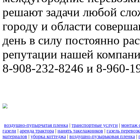
решают задачи любой сло
городу и области соверш
день в силу постоянно р
репутации нашей компани
8-908-232-8246 и 8-960-1
воздушно-пупырчатая пленка
|
транспортные услуги
|
монтаж 
газели
|
аренда трактора
|
нанять такелажников
|
газель перевоз
материалов
|
уборка коттеджа
|
воздушно-пузырьковая пленка
|