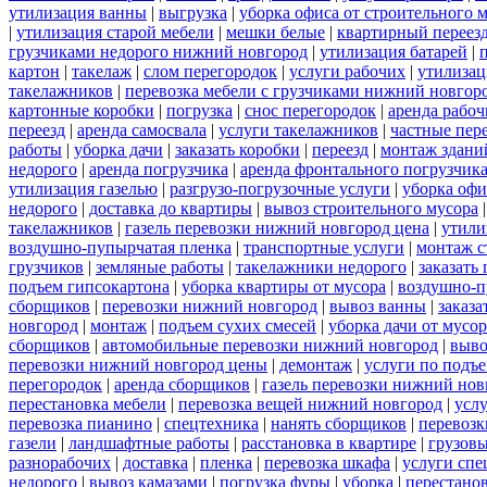
утилизация ванны
|
выгрузка
|
уборка офиса от строительного 
|
утилизация старой мебели
|
мешки белые
|
квартирный переез
грузчиками недорого нижний новгород
|
утилизация батарей
|
картон
|
такелаж
|
слом перегородок
|
услуги рабочих
|
утилизац
такелажников
|
перевозка мебели с грузчиками нижний новгор
картонные коробки
|
погрузка
|
снос перегородок
|
аренда рабоч
переезд
|
аренда самосвала
|
услуги такелажников
|
частные пер
работы
|
уборка дачи
|
заказать коробки
|
переезд
|
монтаж здани
недорого
|
аренда погрузчика
|
аренда фронтального погрузчик
утилизация газелью
|
разгрузо-погрузочные услуги
|
уборка офи
недорого
|
доставка до квартиры
|
вывоз строительного мусора
такелажников
|
газель перевозки нижний новгород цена
|
утили
воздушно-пупырчатая пленка
|
транспортные услуги
|
монтаж с
грузчиков
|
земляные работы
|
такелажники недорого
|
заказать
подъем гипсокартона
|
уборка квартиры от мусора
|
воздушно-п
сборщиков
|
перевозки нижний новгород
|
вывоз ванны
|
заказа
новгород
|
монтаж
|
подъем сухих смесей
|
уборка дачи от мусор
сборщиков
|
автомобильные перевозки нижний новгород
|
выво
перевозки нижний новгород цены
|
демонтаж
|
услуги по подъ
перегородок
|
аренда сборщиков
|
газель перевозки нижний нов
перестановка мебели
|
перевозка вещей нижний новгород
|
усл
перевозка пианино
|
спецтехника
|
нанять сборщиков
|
перевозк
газели
|
ландшафтные работы
|
расстановка в квартире
|
грузовы
разнорабочих
|
доставка
|
пленка
|
перевозка шкафа
|
услуги спе
недорого
|
вывоз камазами
|
погрузка фуры
|
уборка
|
перестанов