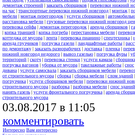
демонтаж строений
|
заказать сборщиков
|
перевозки нижний н
на час
|
транспортные перевозки нижний новгород
|
монтаж
|
п
мебели
|
монтаж перегородок
|
услуги сборщиков
|
автомобильн
расстановка мебели
|
грузовые перевозки нижний новгород це
перевозка сейфа
|
демонтаж перегородок
|
аренда сборщиков
|
г
|
копка траншей
|
копка погреба
|
перестановка мебели
|
перевоз
коттеджа от мусора
|
лента
|
перевозка пианино
|
спецтехника
|
аренда грузчиков
|
погрузка газели
|
ландшафтные работы
|
расс
по демонтажу
|
заказать разнорабочих
|
доставка
|
пленка
|
перев
нижний новгород недорого
|
вывоз газелью
|
погрузка фуры
|
у
территорий
|
скотч
|
перевозка стенки
|
услуги камаза
|
сборщики
погрузка вагонов
|
уборка от мусора
|
такелажные работы
|
снос
дивана
|
услуги самосвала
|
заказать сборщиков мебели
|
перево
от строительного мусора
|
сборка
|
сборка мебели
|
слом зданий
погрузчика
|
услуги сборщиков мебели
|
перевозки нижний нов
строительного мусора
|
разборка
|
разборка мебели
|
снос здани
нанять газель
|
услуги фронтального погрузчика
|
аренда сборщ
строительного мусора
03.08.2017 в 11:05
комментировать
Интересно
Вам интересно