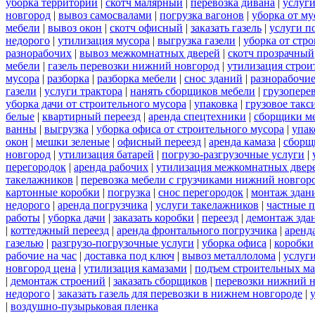
уборка территорий
|
скотч малярный
|
перевозка дивана
|
услуги
новгород
|
вывоз самосвалами
|
погрузка вагонов
|
уборка от му
мебели
|
вывоз окон
|
скотч офисный
|
заказать газель
|
услуги п
недорого
|
утилизация мусора
|
выгрузка газели
|
уборка от стр
разнорабочих
|
вывоз межкомнатных дверей
|
скотч прозрачный
мебели
|
газель перевозки нижний новгород
|
утилизация строи
мусора
|
разборка
|
разборка мебели
|
снос зданий
|
разнорабочие
газели
|
услуги трактора
|
нанять сборщиков мебели
|
грузопере
уборка дачи от строительного мусора
|
упаковка
|
грузовое такс
белые
|
квартирный переезд
|
аренда спецтехники
|
сборщики ме
ванны
|
выгрузка
|
уборка офиса от строительного мусора
|
упак
окон
|
мешки зеленые
|
офисный переезд
|
аренда камаза
|
сборщ
новгород
|
утилизация батарей
|
погрузо-разгрузочные услуги
|
перегородок
|
аренда рабочих
|
утилизация межкомнатных двер
такелажников
|
перевозка мебели с грузчиками нижний новгор
картонные коробки
|
погрузка
|
снос перегородок
|
монтаж здан
недорого
|
аренда погрузчика
|
услуги такелажников
|
частные 
работы
|
уборка дачи
|
заказать коробки
|
переезд
|
демонтаж зда
|
коттеджный переезд
|
аренда фронтального погрузчика
|
аренд
газелью
|
разгрузо-погрузочные услуги
|
уборка офиса
|
коробки
рабочие на час
|
доставка под ключ
|
вывоз металлолома
|
услуги
новгород цена
|
утилизация камазами
|
подъем строительных ма
|
демонтаж строений
|
заказать сборщиков
|
перевозки нижний 
недорого
|
заказать газель для перевозки в нижнем новгороде
|
|
воздушно-пузырьковая пленка