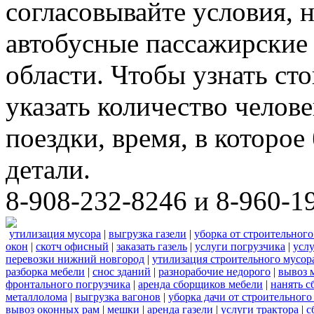
согласовывайте условия, 
автобусные пассажирские 
области. Чтобы узнать ст
указать количество челове
поездки, время, в которое
детали.
8-908-232-8246 и 8-960-1
утилизация мусора
|
выгрузка газели
|
уборка от строительного
окон
|
скотч офисный
|
заказать газель
|
услуги погрузчика
|
усл
перевозки нижний новгород
|
утилизация строительного мусор
разборка мебели
|
снос зданий
|
разнорабочие недорого
|
вывоз 
фронтального погрузчика
|
аренда сборщиков мебели
|
нанять с
металлолома
|
выгрузка вагонов
|
уборка дачи от строительного
вывоз оконных рам
|
мешки
|
аренда газели
|
услуги трактора
|
с