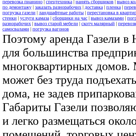
перевозка пианино
|
спецтехника
|
нанять сборщиков
|
вывоз ко
по демонтажу
|
заказать разнорабочих
|
доставка
|
пленка
|
перев
погрузка газели
|
ландшафтные работы
|
перестановка в кварти
стенки
|
услуги камаза
|
сборщики на час
|
вывоз камазами
|
пог
разнорабочих
|
вывоз старой мебели
|
скотч малярный
|
перевоз
самосвалами
|
погрузка вагонов
Поэтому аренда Газели в
для большинства предпри
многоквартирных домов.
может без труда подъехат
дома, не задев припарко
Габариты Газели позволя
и легко размещаться окол
помещений, торговых цен