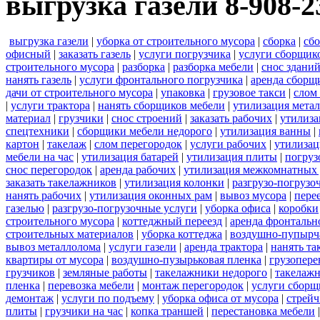
выгрузка газели 8-908-2
выгрузка газели
|
уборка от строительного мусора
|
сборка
|
сбо
офисный
|
заказать газель
|
услуги погрузчика
|
услуги сборщик
строительного мусора
|
разборка
|
разборка мебели
|
снос здани
нанять газель
|
услуги фронтального погрузчика
|
аренда сборщ
дачи от строительного мусора
|
упаковка
|
грузовое такси
|
слом
|
услуги трактора
|
нанять сборщиков мебели
|
утилизация мета
материал
|
грузчики
|
снос строений
|
заказать рабочих
|
утилиза
спецтехники
|
сборщики мебели недорого
|
утилизация ванны
|
картон
|
такелаж
|
слом перегородок
|
услуги рабочих
|
утилизац
мебели на час
|
утилизация батарей
|
утилизация плиты
|
погруз
снос перегородок
|
аренда рабочих
|
утилизация межкомнатных 
заказать такелажников
|
утилизация колонки
|
разгрузо-погрузо
нанять рабочих
|
утилизация оконных рам
|
вывоз мусора
|
пере
газелью
|
разгрузо-погрузочные услуги
|
уборка офиса
|
коробки
строительного мусора
|
коттеджный переезд
|
аренда фронтальн
строительных материалов
|
уборка коттеджа
|
воздушно-пупырч
вывоз металлолома
|
услуги газели
|
аренда трактора
|
нанять т
квартиры от мусора
|
воздушно-пузырьковая пленка
|
грузопере
грузчиков
|
земляные работы
|
такелажники недорого
|
такелажн
пленка
|
перевозка мебели
|
монтаж перегородок
|
услуги сборщ
демонтаж
|
услуги по подъему
|
уборка офиса от мусора
|
стрейч
плиты
|
грузчики на час
|
копка траншей
|
перестановка мебели