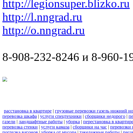
http://legionsuper.blizko.ru
http://l.nngrad.ru
http://o.nngrad.ru
8-908-232-8246 и 8-960-1
расстановка в квартире
|
грузовые перевозки газель нижний н
перевозка шкафа
|
услуги спецтехники
|
сборщики недорого
|
п
газели
|
ландшафтные работы
|
уборка
|
перестановка в квартир
перевозка стенки
|
услуги камаза
|
сборщики на час
|
перевозки 
погрузка вагонов
|
уборка от мусора
|
такелажные работы
|
песо