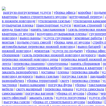
разгрузо-погрузочные услуги
|
уборка офиса
|
коробки
|
подъем
квартиры
|
вывоз строительного мусора
|
коттеджный переезд
|
в нижнем новгороде
|
утилизация газелью
|
утилизация камаза
пупырчатая пленка
|
транспортные услуги
|
монтаж строений
|
аренда трактора
|
нанять такелажников
|
газель перевозки нижн
квартиры от мусора
|
воздушно-пузырьковая пленка
|
грузопере
новгород
|
вывоз ванны
|
услуги грузчиков
|
земляные работы
|
монтаж
|
подъем сухих смесей
|
уборка дачи от мусора
|
стрейч 
автомобильные перевозки нижний новгород
|
вывоз батарей
|
з
нижний новгород
|
демонтаж
|
услуги по подъему
|
уборка офис
сборщиков
|
газель перевозки нижний новгород недорого
|
выв
перевозки нижний новгород цены
|
перевозка вещей нижний н
лента
|
перевозка пианино
|
спецтехника
|
нанять сборщиков
|
п
копка погреба
|
перестановка мебели
|
расстановка в квартире
|
заказать разнорабочих
|
доставка
|
пленка
|
перевозка шкафа
|
ус
новгород недорого
|
вывоз газелью
|
погрузка газели
|
ландшафт
разнорабочих
|
уборка территорий
|
скотч
|
перевозка стенки
|
ус
частники
|
вывоз камазами
|
погрузка фуры
|
уборка
|
такелажны
мебели
|
скотч малярный
|
перевозка дивана
|
услуги самосвала
самосвалами
|
погрузка вагонов
|
уборка от мусора
|
сборка
|
чер
скотч офисный
|
заказать газель
|
услуги погрузчика
|
услуги сб
|
выгрузка газели
|
уборка от строительного мусора
|
разборка
|