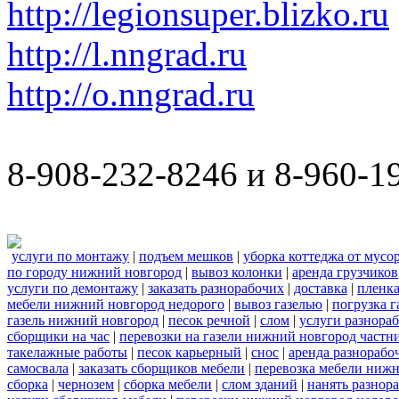
http://legionsuper.blizko.ru
http://l.nngrad.ru
http://o.nngrad.ru
8-908-232-8246 и 8-960-1
услуги по монтажу
|
подъем мешков
|
уборка коттеджа от мусо
по городу нижний новгород
|
вывоз колонки
|
аренда грузчиков
услуги по демонтажу
|
заказать разнорабочих
|
доставка
|
пленк
мебели нижний новгород недорого
|
вывоз газелью
|
погрузка г
газель нижний новгород
|
песок речной
|
слом
|
услуги разнора
сборщики на час
|
перевозки на газели нижний новгород частн
такелажные работы
|
песок карьерный
|
снос
|
аренда разнорабо
самосвала
|
заказать сборщиков мебели
|
перевозка мебели ниж
сборка
|
чернозем
|
сборка мебели
|
слом зданий
|
нанять разнор