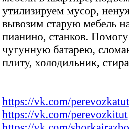
утилизируем мусор, нену
вывозим старую мебель на 
пианино, станков. Помогу
чугунную батарею, слома
плиту, холодильник, стир
https://vk.com/perevozkatu
https://vk.com/perevozkitut
https://vk.com/sborkairazb