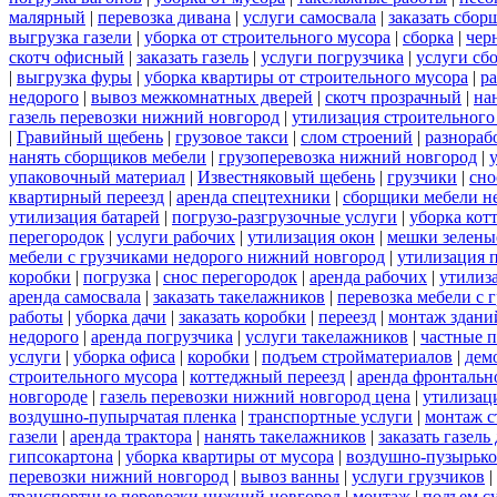
малярный
|
перевозка дивана
|
услуги самосвала
|
заказать сбор
выгрузка газели
|
уборка от строительного мусора
|
сборка
|
чер
скотч офисный
|
заказать газель
|
услуги погрузчика
|
услуги сб
|
выгрузка фуры
|
уборка квартиры от строительного мусора
|
ра
недорого
|
вывоз межкомнатных дверей
|
скотч прозрачный
|
на
газель перевозки нижний новгород
|
утилизация строительного
|
Гравийный щебень
|
грузовое такси
|
слом строений
|
разнораб
нанять сборщиков мебели
|
грузоперевозка нижний новгород
|
упаковочный материал
|
Известняковый щебень
|
грузчики
|
сно
квартирный переезд
|
аренда спецтехники
|
сборщики мебели н
утилизация батарей
|
погрузо-разгрузочные услуги
|
уборка кот
перегородок
|
услуги рабочих
|
утилизация окон
|
мешки зелены
мебели с грузчиками недорого нижний новгород
|
утилизация 
коробки
|
погрузка
|
снос перегородок
|
аренда рабочих
|
утилиз
аренда самосвала
|
заказать такелажников
|
перевозка мебели с
работы
|
уборка дачи
|
заказать коробки
|
переезд
|
монтаж здани
недорого
|
аренда погрузчика
|
услуги такелажников
|
частные 
услуги
|
уборка офиса
|
коробки
|
подъем стройматериалов
|
дем
строительного мусора
|
коттеджный переезд
|
аренда фронтальн
новгороде
|
газель перевозки нижний новгород цена
|
утилизац
воздушно-пупырчатая пленка
|
транспортные услуги
|
монтаж с
газели
|
аренда трактора
|
нанять такелажников
|
заказать газел
гипсокартона
|
уборка квартиры от мусора
|
воздушно-пузырько
перевозки нижний новгород
|
вывоз ванны
|
услуги грузчиков
|
транспортные перевозки нижний новгород
|
монтаж
|
подъем с