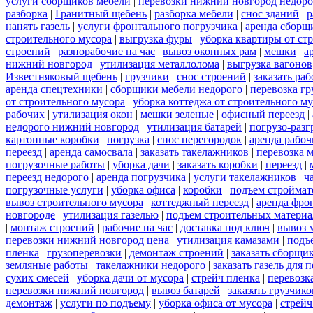
услуги сборщиков мебели
|
перевозки нижний новгород недоро
разборка
|
Гранитный щебень
|
разборка мебели
|
снос зданий
|
р
нанять газель
|
услуги фронтального погрузчика
|
аренда сборщ
строительного мусора
|
выгрузка фуры
|
уборка квартиры от ст
строений
|
разнорабочие на час
|
вывоз оконных рам
|
мешки
|
а
нижний новгород
|
утилизация металлолома
|
выгрузка вагонов
Известняковый щебень
|
грузчики
|
снос строений
|
заказать ра
аренда спецтехники
|
сборщики мебели недорого
|
перевозка гр
от строительного мусора
|
уборка коттеджа от строительного м
рабочих
|
утилизация окон
|
мешки зеленые
|
офисный переезд
|
недорого нижний новгород
|
утилизация батарей
|
погрузо-разг
картонные коробки
|
погрузка
|
снос перегородок
|
аренда рабоч
переезд
|
аренда самосвала
|
заказать такелажников
|
перевозка 
погрузочные работы
|
уборка дачи
|
заказать коробки
|
переезд
|
переезд недорого
|
аренда погрузчика
|
услуги такелажников
|
ч
погрузочные услуги
|
уборка офиса
|
коробки
|
подъем строймат
вывоз строительного мусора
|
коттеджный переезд
|
аренда фро
новгороде
|
утилизация газелью
|
подъем строительных материа
|
монтаж строений
|
рабочие на час
|
доставка под ключ
|
вывоз 
перевозки нижний новгород цена
|
утилизация камазами
|
подъ
пленка
|
грузоперевозки
|
демонтаж строений
|
заказать сборщи
земляные работы
|
такелажники недорого
|
заказать газель для
сухих смесей
|
уборка дачи от мусора
|
стрейч пленка
|
перевозк
перевозки нижний новгород
|
вывоз батарей
|
заказать грузчико
демонтаж
|
услуги по подъему
|
уборка офиса от мусора
|
стрейч