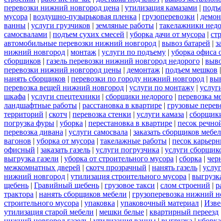
перевозки нижний новгород цена
|
утилизация камазами
|
подъ
мусора
|
воздушно-пузырьковая пленка
|
грузоперевозки
|
демон
ванны
|
услуги грузчиков
|
земляные работы
|
такелажники нед
самосвалами
|
подъем сухих смесей
|
уборка дачи от мусора
|
ст
автомобильные перевозки нижний новгород
|
вывоз батарей
|
з
нижний новгород
|
монтаж
|
услуги по подъему
|
уборка офиса 
сборщиков
|
газель перевозки нижний новгород недорого
|
выв
перевозки нижний новгород цены
|
демонтаж
|
подъем мешков
нанять сборщиков
|
перевозки по городу нижний новгород
|
вы
перевозка вещей нижний новгород
|
услуги по монтажу
|
услуг
шкафа
|
услуги спецтехники
|
сборщики недорого
|
перевозка м
ландшафтные работы
|
расстановка в квартире
|
грузовые перев
территорий
|
скотч
|
перевозка стенки
|
услуги камаза
|
сборщики
погрузка фуры
|
уборка
|
перестановка в квартире
|
песок речно
перевозка дивана
|
услуги самосвала
|
заказать сборщиков мебе
вагонов
|
уборка от мусора
|
такелажные работы
|
песок карьер
офисный
|
заказать газель
|
услуги погрузчика
|
услуги сборщик
выгрузка газели
|
уборка от строительного мусора
|
сборка
|
чер
межкомнатных дверей
|
скотч прозрачный
|
нанять газель
|
услу
нижний новгород
|
утилизация строительного мусора
|
выгрузк
щебень
|
Гравийный щебень
|
грузовое такси
|
слом строений
|
р
трактора
|
нанять сборщиков мебели
|
грузоперевозка нижний н
строительного мусора
|
упаковка
|
упаковочный материал
|
Изве
утилизация старой мебели
|
мешки белые
|
квартирный переезд
нижний новгород газель
|
утилизация ванны
|
выгрузка
|
уборка