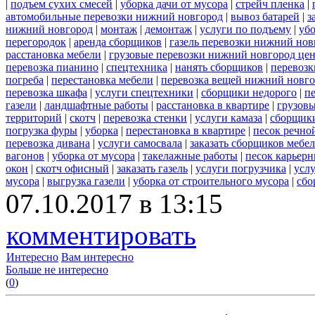
|
подъем сухих смесей
|
уборка дачи от мусора
|
стрейч пленка
|
автомобильные перевозки нижний новгород
|
вывоз батарей
|
з
нижний новгород
|
монтаж
|
демонтаж
|
услуги по подъему
|
убо
перегородок
|
аренда сборщиков
|
газель перевозки нижний нов
расстановка мебели
|
грузовые перевозки нижний новгород це
перевозка пианино
|
спецтехника
|
нанять сборщиков
|
перевозк
погреба
|
перестановка мебели
|
перевозка вещей нижний новг
перевозка шкафа
|
услуги спецтехники
|
сборщики недорого
|
п
газели
|
ландшафтные работы
|
расстановка в квартире
|
грузовы
территорий
|
скотч
|
перевозка стенки
|
услуги камаза
|
сборщики
погрузка фуры
|
уборка
|
перестановка в квартире
|
песок речно
перевозка дивана
|
услуги самосвала
|
заказать сборщиков мебе
вагонов
|
уборка от мусора
|
такелажные работы
|
песок карьер
окон
|
скотч офисный
|
заказать газель
|
услуги погрузчика
|
усл
мусора
|
выгрузка газели
|
уборка от строительного мусора
|
сбо
07.10.2017 в 13:15
комментировать
Интересно
Вам интересно
Больше не интересно
(
0
)