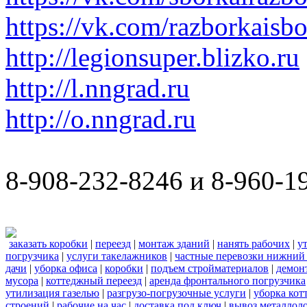
https://vk.com/razborkaisb
http://legionsuper.blizko.ru
http://l.nngrad.ru
http://o.nngrad.ru
8-908-232-8246 и 8-960-1
заказать коробки
|
переезд
|
монтаж зданий
|
нанять рабочих
|
у
погрузчика
|
услуги такелажников
|
частные перевозки нижний
дачи
|
уборка офиса
|
коробки
|
подъем стройматериалов
|
демон
мусора
|
коттеджный переезд
|
аренда фронтального погрузчика
утилизация газелью
|
разгрузо-погрузочные услуги
|
уборка кот
строений
|
рабочие на час
|
доставка под ключ
|
вывоз металлол