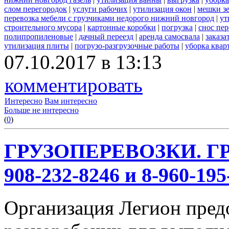
слом перегородок
|
услуги рабочих
|
утилизация окон
|
мешки з
перевозка мебели с грузчиками недорого нижний новгород
|
ут
строительного мусора
|
картонные коробки
|
погрузка
|
снос пе
полипропиленовые
|
дачный переезд
|
аренда самосвала
|
заказа
утилизация плиты
|
погрузо-разгрузочные работы
|
уборка квар
07.10.2017 в 13:13
комментировать
Интересно
Вам интересно
Больше не интересно
(
0
)
ГРУЗОПЕРЕВОЗКИ. ГР
908-232-8246 и 8-960-195
Организация Легион предо