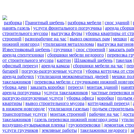
разборка
|
Гранитный щебень
|
разборка мебели
|
снос зданий
|
нанять газель
|
услуги фронтального погрузчика
|
аренда сборщ
строительного мусора
|
выгрузка фуры
|
уборка квартиры от ст
строений
|
разнорабочие на час
|
вывоз оконных рам
|
мешки
|
а
нижний новгород
|
утилизация металлолома
|
выгрузка вагонов
Известняковый щебень
|
грузчики
|
снос строений
|
заказать ра
аренда спецтехники
|
сборщики мебели недорого
|
перевозка гр
от строительного мусора
|
картон
|
Шлаковый щебень
|
такелаж
офисный переезд
|
аренда камаза
|
сборщики мебели на час
|
пер
батарей
|
погрузо-разгрузочные услуги
|
уборка коттеджа от ст
аренда рабочих
|
утилизация межкомнатных дверей
|
мешки по
такелажников
|
перевозка мебели с грузчиками нижний новгор
уборка дачи
|
заказать коробки
|
переезд
|
монтаж зданий
|
нанят
аренда погрузчика
|
услуги такелажников
|
частные перевозки 
разгрузо-погрузочные услуги
|
уборка офиса
|
коробки
|
подъем 
квартиры
|
вывоз строительного мусора
|
коттеджный переезд
|
в нижнем новгороде
|
утилизация газелью
|
подъем строительн
транспортные услуги
|
монтаж строений
|
рабочие на час
|
доста
такелажников
|
газель перевозки нижний новгород цена
|
утили
воздушно-пузырьковая пленка
|
грузоперевозки
|
демонтаж стр
услуги грузчиков
|
земляные работы
|
такелажники недорого
|
з