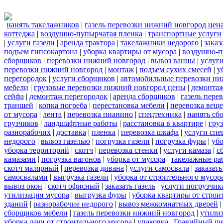
нанять такелажников
|
газель перевозки нижний новгород цен
коттеджа
|
воздушно-пупырчатая пленка
|
транспортные услуги
|
услуги газели
|
аренда трактора
|
такелажники недорого
|
заказ
подъем гипсокартона
|
уборка квартиры от мусора
|
воздушно-п
сборщиков
|
перевозки нижний новгород
|
вывоз ванны
|
услуги
перевозки нижний новгород
|
монтаж
|
подъем сухих смесей
|
у
перегородок
|
услуги сборщиков
|
автомобильные перевозки ни
мебели
|
грузовые перевозки нижний новгород цены
|
демонта
сейфа
|
демонтаж перегородок
|
аренда сборщиков
|
газель пере
траншей
|
копка погреба
|
перестановка мебели
|
перевозка вещ
от мусора
|
лента
|
перевозка пианино
|
спецтехника
|
нанять сб
грузчиков
|
ландшафтные работы
|
расстановка в квартире
|
гру
разнорабочих
|
доставка
|
пленка
|
перевозка шкафа
|
услуги спе
недорого
|
вывоз газелью
|
погрузка газели
|
погрузка фуры
|
уб
уборка территорий
|
скотч
|
перевозка стенки
|
услуги камаза
|
с
камазами
|
погрузка вагонов
|
уборка от мусора
|
такелажные ра
скотч малярный
|
перевозка дивана
|
услуги самосвала
|
заказат
самосвалами
|
выгрузка газели
|
уборка от строительного мусор
вывоз окон
|
скотч офисный
|
заказать газель
|
услуги погрузчик
утилизация мусора
|
выгрузка фуры
|
уборка квартиры от строи
зданий
|
разнорабочие недорого
|
вывоз межкомнатных дверей
сборщиков мебели
|
газель перевозки нижний новгород
|
утилиз
уборка дачи от строительного мусора
|
упаковка
|
Гравийный ще