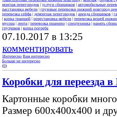
монтаж перегородок
|
услуги сборщиков
|
автомобильные пере
расстановка мебели
|
грузовые перевозки нижний новгород це
перевозка сейфа
|
демонтаж перегородок
|
аренда сборщиков
|
г
|
копка траншей
|
перестановка мебели
|
перевозка вещей нижн
мусора
|
лента
|
перевозка пианино
|
спецтехника
|
нанять сбор
грузчиков
|
копка погреба
07.10.2017 в 13:25
комментировать
Интересно
Вам интересно
Больше не интересно
(
0
)
Коробки для переезда 
Картонные коробки много
Размер 600х400х400 и дру