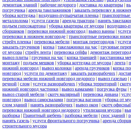
демонтаж зданий
|
рабочие недорого
|
доставка до квартиры
|
вы
погрузчика
|
аренда такелажников
|
заказать перевозку в нижне
уборка коттеджа
|
воздушно-пупырчатая пленка
|
транспортные
металлолома
|
услуги газели
|
аренда трактора
|
нанять такелаж
подъем гипсокартона
|
уборка квартиры от мусора
|
воздушно-п
сборщиков
|
перевозки нижний новгород
|
вывоз ванны
|
услуги
перевозки в нижнем новгороде
|
транспортные перевозки нижн
стрейч пленка
|
перевозка мебели
|
монтаж перегородок
|
услуг
заказать грузчиков
|
копка
|
такелажники на час
|
грузовые пере
от мусора
|
стрейч лента
|
перевозка сейфа
|
демонтаж перегоро
вывоз плиты
|
грузчики на час
|
копка траншей
|
расстановка ме
монтажу
|
подъем мешков
|
уборка коттеджа от мусора
|
лента
|
п
нижний новгород
|
вывоз колонки
|
аренда грузчиков
|
копка по
новгород
|
услуги по демонтажу
|
заказать разнорабочих
|
доста
перевозка мебели нижний новгород недорого
|
вывоз газелью
|
речной
|
слом
|
услуги разнорабочих
|
уборка территорий
|
скотч
нижний новгород частники
|
вывоз камазами
|
погрузка фуры
|
вывоз старой мебели
|
скотч малярный
|
перевозка дивана
|
услу
новгород
|
вывоз самосвалами
|
погрузка вагонов
|
уборка от му
слом зданий
|
нанять разнорабочих
|
вывоз окон
|
скотч офисны
перевозки нижний новгород недорого
|
утилизация мусора
|
вы
разборка
|
Гранитный щебень
|
разборка мебели
|
снос зданий
|
р
нанять газель
|
услуги фронтального погрузчика
|
аренда сборщ
строительного мусора