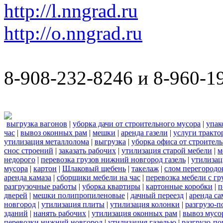
http://l.nngrad.ru
http://o.nngrad.ru
8-908-232-8246 и 8-960-1
выгрузка вагонов
|
уборка дачи от строительного мусора
|
упак
час
|
вывоз оконных рам
|
мешки
|
аренда газели
|
услуги тракто
утилизация металлолома
|
выгрузка
|
уборка офиса от строител
снос строений
|
заказать рабочих
|
утилизация старой мебели
|
м
недорого
|
перевозка грузов нижний новгород газель
|
утилизац
мусора
|
картон
|
Шлаковый щебень
|
такелаж
|
слом перегородо
аренда камаза
|
сборщики мебели на час
|
перевозка мебели с г
разгрузочные работы
|
уборка квартиры
|
картонные коробки
|
п
дверей
|
мешки полипропиленовые
|
дачный переезд
|
аренда са
новгород
|
утилизация плиты
|
утилизация колонки
|
разгрузо-п
зданий
|
нанять рабочих
|
утилизация оконных рам
|
вывоз мусо
перевозки нижний новгород
|
утилизация газелью
|
разгрузо-по