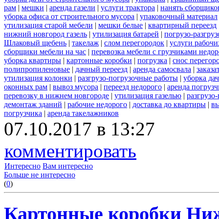
рам
|
мешки
|
аренда газели
|
услуги трактора
|
нанять сборщико
уборка офиса от строительного мусора
|
упаковочный материал
утилизация старой мебели
|
мешки белые
|
квартирный переезд
нижний новгород газель
|
утилизация батарей
|
погрузо-разгру
Шлаковый щебень
|
такелаж
|
слом перегородок
|
услуги рабочи
сборщики мебели на час
|
перевозка мебели с грузчиками недо
уборка квартиры
|
картонные коробки
|
погрузка
|
снос перегор
полипропиленовые
|
дачный переезд
|
аренда самосвала
|
заказа
утилизация колонки
|
разгрузо-погрузочные работы
|
уборка да
оконных рам
|
вывоз мусора
|
переезд недорого
|
аренда погрузч
перевозку в нижнем новгороде
|
утилизация газелью
|
разгрузо
демонтаж зданий
|
рабочие недорого
|
доставка до квартиры
|
вы
погрузчика
|
аренда такелажников
07.10.2017 в 13:27
комментировать
Интересно
Вам интересно
Больше не интересно
(
0
)
Картонные коробки Ни