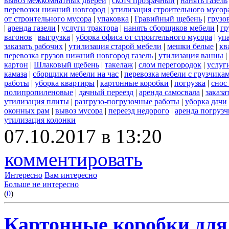
вывоз межкомнатных дверей
|
скотч прозрачный
|
нанять газель
перевозки нижний новгород
|
утилизация строительного мусор
от строительного мусора
|
упаковка
|
Гравийный щебень
|
грузо
|
аренда газели
|
услуги трактора
|
нанять сборщиков мебели
|
гр
вагонов
|
выгрузка
|
уборка офиса от строительного мусора
|
уп
заказать рабочих
|
утилизация старой мебели
|
мешки белые
|
кв
перевозка грузов нижний новгород газель
|
утилизация ванны
|
картон
|
Шлаковый щебень
|
такелаж
|
слом перегородок
|
услуг
камаза
|
сборщики мебели на час
|
перевозка мебели с грузчик
работы
|
уборка квартиры
|
картонные коробки
|
погрузка
|
снос
полипропиленовые
|
дачный переезд
|
аренда самосвала
|
заказа
утилизация плиты
|
разгрузо-погрузочные работы
|
уборка дачи
оконных рам
|
вывоз мусора
|
переезд недорого
|
аренда погрузч
утилизация колонки
07.10.2017 в 13:20
комментировать
Интересно
Вам интересно
Больше не интересно
(
0
)
Картонные коробки для 