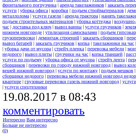
фронтального погрузчика
|
аренда такелажников
|
заказать пер
услуги
|
уборка офиса
|
коробки
|
подъем стройматериалов
|
дем
металлолома
|
услуги газели
|
аренда трактора
|
нанять такелаж
подъем строительных материалов
|
уборка коттеджа
|
воздушно-
час
|
доставка под ключ
|
вывоз ванны
|
услуги грузчиков
|
земл
нижнем новгороде
|
утилизация самосвалами
|
подъем гипсокар
грузоперевозки
|
демонтаж строений
|
заказать сборщиков
|
пер
вывоз батарей
|
заказать грузчиков
|
копка
|
такелажники на час
|
уборка дачи от мусора
|
стрейч пленка
|
перевозка мебели
|
мон
недорого
|
вывоз плиты
|
грузчики на час
|
копка траншей
|
расс
услуги по подъему
|
уборка офиса от мусора
|
стрейч лента
|
пер
сборщиков
|
перевозки по городу нижний новгород
|
вывоз кол
вещей нижний новгород
|
услуги по монтажу
|
подъем мешков
сборщики недорого
|
перевозка мебели нижний новгород недор
квартире
|
грузовые перевозки газель нижний новгород
|
услуг
|
услуги спецтехники
19.08.2017 в 08:43
комментировать
Интересно
Вам интересно
Больше не интересно
(
0
)