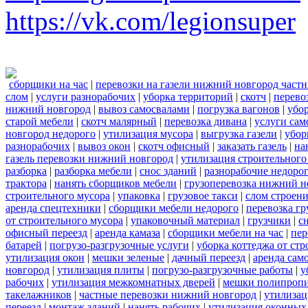
https://vk.com/legionsuper
сборщики на час
|
перевозки на газели нижний новгород част
слом
|
услуги разнорабочих
|
уборка территорий
|
скотч
|
перево
нижний новгород
|
вывоз самосвалами
|
погрузка вагонов
|
убор
старой мебели
|
скотч малярный
|
перевозка дивана
|
услуги сам
новгород недорого
|
утилизация мусора
|
выгрузка газели
|
убор
разнорабочих
|
вывоз окон
|
скотч офисный
|
заказать газель
|
на
газель перевозки нижний новгород
|
утилизация строительного
разборка
|
разборка мебели
|
снос зданий
|
разнорабочие недоро
трактора
|
нанять сборщиков мебели
|
грузоперевозка нижний н
строительного мусора
|
упаковка
|
грузовое такси
|
слом строен
аренда спецтехники
|
сборщики мебели недорого
|
перевозка гр
от строительного мусора
|
упаковочный материал
|
грузчики
|
с
офисный переезд
|
аренда камаза
|
сборщики мебели на час
|
пер
батарей
|
погрузо-разгрузочные услуги
|
уборка коттеджа от ст
утилизация окон
|
мешки зеленые
|
дачный переезд
|
аренда сам
новгород
|
утилизация плиты
|
погрузо-разгрузочные работы
|
у
рабочих
|
утилизация межкомнатных дверей
|
мешки полипроп
такелажников
|
частные перевозки нижний новгород
|
утилизац
переезд
|
монтаж зданий
|
нанять рабочих
|
утилизация оконных