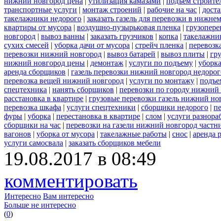
нижний новгород цена
|
утилизация камазами
|
подъем строите
транспортные услуги
|
монтаж строений
|
рабочие на час
|
доста
такелажники недорого
|
заказать газель для перевозки в нижне
квартиры от мусора
|
воздушно-пузырьковая пленка
|
грузопере
новгород
|
вывоз ванны
|
заказать грузчиков
|
копка
|
такелажник
сухих смесей
|
уборка дачи от мусора
|
стрейч пленка
|
перевозк
перевозки нижний новгород
|
вывоз батарей
|
вывоз плиты
|
гру
нижний новгород цены
|
демонтаж
|
услуги по подъему
|
уборка
аренда сборщиков
|
газель перевозки нижний новгород недорог
перевозка вещей нижний новгород
|
услуги по монтажу
|
подъе
спецтехника
|
нанять сборщиков
|
перевозки по городу нижний
расстановка в квартире
|
грузовые перевозки газель нижний но
перевозка шкафа
|
услуги спецтехники
|
сборщики недорого
|
п
фуры
|
уборка
|
перестановка в квартире
|
слом
|
услуги разнора
сборщики на час
|
перевозки на газели нижний новгород частн
вагонов
|
уборка от мусора
|
такелажные работы
|
снос
|
аренда 
услуги самосвала
|
заказать сборщиков мебели
19.08.2017 в 08:49
комментировать
Интересно
Вам интересно
Больше не интересно
(
0
)