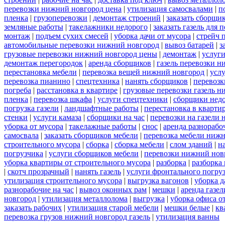
перевозки нижний новгород цена
|
утилизация самосвалами
|
п
пленка
|
грузоперевозки
|
демонтаж строений
|
заказать сборщи
земляные работы
|
такелажники недорого
|
заказать газель для
монтаж
|
подъем сухих смесей
|
уборка дачи от мусора
|
стрейч 
автомобильные перевозки нижний новгород
|
вывоз батарей
|
з
грузовые перевозки нижний новгород цены
|
демонтаж
|
услуги
демонтаж перегородок
|
аренда сборщиков
|
газель перевозки 
перестановка мебели
|
перевозка вещей нижний новгород
|
усл
перевозка пианино
|
спецтехника
|
нанять сборщиков
|
перевозк
погреба
|
расстановка в квартире
|
грузовые перевозки газель 
пленка
|
перевозка шкафа
|
услуги спецтехники
|
сборщики нед
погрузка газели
|
ландшафтные работы
|
перестановка в кварти
стенки
|
услуги камаза
|
сборщики на час
|
перевозки на газели
уборка от мусора
|
такелажные работы
|
снос
|
аренда разнорабо
самосвала
|
заказать сборщиков мебели
|
перевозка мебели ниж
строительного мусора
|
сборка
|
сборка мебели
|
слом зданий
|
н
погрузчика
|
услуги сборщиков мебели
|
перевозки нижний нов
уборка квартиры от строительного мусора
|
разборка
|
разборка
|
скотч прозрачный
|
нанять газель
|
услуги фронтального погру
утилизация строительного мусора
|
выгрузка вагонов
|
уборка д
разнорабочие на час
|
вывоз оконных рам
|
мешки
|
аренда газел
новгород
|
утилизация металлолома
|
выгрузка
|
уборка офиса о
заказать рабочих
|
утилизация старой мебели
|
мешки белые
|
кв
перевозка грузов нижний новгород газель
|
утилизация ванны