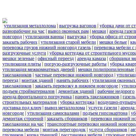
утилизация металлолома
|
выгрузка вагонов
|
уборка дачи от с
разнорабочие на час
|
вывоз оконных рам
|
мешки
|
аренда газел
новгород
|
утилизация ванны
|
выгрузка
|
уборка офиса от стро
заказать рабочих
|
утилизация старой мебели
|
мешки белые
|
кв
перевозка грузов нижний новгород газель
|
перевозка мебели с
разгрузочные услуги
|
уборка коттеджа от строительного мусор
мешки зеленые
|
офисный переезд
|
аренда камаза
|
сборщики ме
утилизация плиты
|
погрузо-разгрузочные работы
|
уборка квар
утилизация межкомнатных дверей
|
мешки полипропиленовые
такелажников
|
частные перевозки нижний новгород
|
утилизац
переезд
|
монтаж зданий
|
нанять рабочих
|
утилизация оконных
такелажников
|
заказать перевозку в нижнем новгороде
|
утилиз
подъем стройматериалов
|
демонтаж зданий
|
рабочие недорого
аренда фронтального погрузчика
|
нанять такелажников
|
газел
строительных материалов
|
уборка коттеджа
|
воздушно-пупырч
доставка под ключ
|
вывоз металлолома
|
услуги газели
|
аренда
новгороде
|
утилизация самосвалами
|
подъем гипсокартона
|
уб
демонтаж строений
|
заказать сборщиков
|
перевозки нижний н
такелажники на час
|
транспортные перевозки нижний новгоро
перевозка мебели
|
монтаж перегородок
|
услуги сборщиков
|
ав
грузчиков
|
копка траншей
|
расстановка мебели
|
грузовые пер