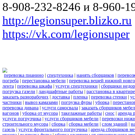
8-908-232-8246 и 8-960-1
http://legionsuper.blizko.ru
https://vk.com/legionsuper
перевозка пианино
|
спецтехника
|
нанять сборщиков
|
перевоз
погреба
|
перестановка мебели
|
перевозка вещей нижний новг
лента
|
перевозка шкафа
|
услуги спецтехники
|
сборщики недор
погрузка газели
|
ландшафтные работы
|
расстановка в квартире
заказать разнорабочих
|
доставка
|
пленка
|
перевозка стенки
|
ус
частники
|
вывоз камазами
|
погрузка фуры
|
уборка
|
перестанов
перевозка дивана
|
услуги самосвала
|
заказать сборщиков мебе
вагонов
|
уборка от мусора
|
такелажные работы
|
снос
|
аренда 
услуги погрузчика
|
услуги сборщиков мебели
|
перевозки нижн
строительного мусора
|
сборка
|
сборка мебели
|
слом зданий
|
н
газель
|
услуги фронтального погрузчика
|
аренда сборщиков м
мусора
|
выгрузка фуры
|
уборка квартиры от строительного му