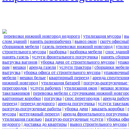
перевозки нижний новгород недорого
|
утилизация мусора
|
вы
слом зданий
|
нанять разнорабочих
|
вывоз окон
|
скотч офисны
сборщиков мебели
|
газель перевозки нижний новгород
|
утилиз
строительного мусора
|
разборка
|
разборка мебели
|
снос здани
нанять газель
|
услуги фронтального погрузчика
|
нанять сборщ
выгрузка вагонов
|
уборка дачи от строительного мусора
|
упако
рам
|
мешки
|
аренда газели
|
услуги трактора
|
сборщики мебели
выгрузка
|
уборка офиса от строительного мусора
|
упаковочный
мебели
|
мешки белые
|
квартирный переезд
|
аренда спецтехни
нижний новгород
|
утилизация батарей
|
погрузо-разгрузочные 
перегородок
|
услуги рабочих
|
утилизация окон
|
мешки зелены
такелажников
|
перевозка мебели с грузчиками нижний новгор
картонные коробки
|
погрузка
|
снос перегородок
|
аренда рабоч
переезд
|
переезд недорого
|
аренда погрузчика
|
услуги такела
разгрузо-погрузочные работы
|
уборка дачи
|
заказать коробки
|
мусора
|
коттеджный переезд
|
аренда фронтального погрузчика
утилизация газелью
|
разгрузо-погрузочные услуги
|
уборка офи
недорого
|
доставка до квартиры
|
вывоз строительного мусора