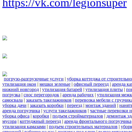
https://vk.com/legionsuper
погрузо-разгрузочные услуги
|
уборка коттеджа от строительн
утилизация окон
|
мешки зеленые
|
офисный переезд
|
аренда ка
нижний новгород
|
утилизация батарей
|
утилизация плиты
|
по
погрузка
|
снос перегородок
|
аренда рабочих
|
утилизация межк
самосвала
|
заказать такелажников
|
перевозка мебели с грузчи
уборка дачи
|
заказать коробки
|
переезд
|
монтаж зданий
|
нанят
аренда погрузчика
|
услуги такелажников
|
частные перевозки 
уборка офиса
|
коробки
|
подъем стройматериалов
|
демонтаж з
мусора
|
коттеджный переезд
|
аренда фронтального погрузчика
утилизация камазами
|
подъем строительных материалов
|
уборк
строений
|
рабочие на час
|
доставка под ключ
|
вывоз металлол