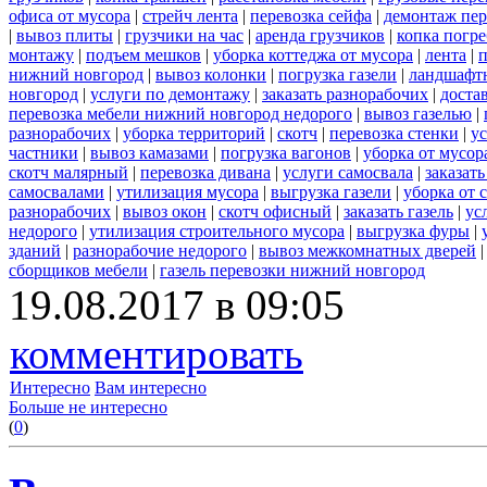
офиса от мусора
|
стрейч лента
|
перевозка сейфа
|
демонтаж пер
|
вывоз плиты
|
грузчики на час
|
аренда грузчиков
|
копка погре
монтажу
|
подъем мешков
|
уборка коттеджа от мусора
|
лента
|
п
нижний новгород
|
вывоз колонки
|
погрузка газели
|
ландшафт
новгород
|
услуги по демонтажу
|
заказать разнорабочих
|
доста
перевозка мебели нижний новгород недорого
|
вывоз газелью
|
разнорабочих
|
уборка территорий
|
скотч
|
перевозка стенки
|
ус
частники
|
вывоз камазами
|
погрузка вагонов
|
уборка от мусор
скотч малярный
|
перевозка дивана
|
услуги самосвала
|
заказат
самосвалами
|
утилизация мусора
|
выгрузка газели
|
уборка от 
разнорабочих
|
вывоз окон
|
скотч офисный
|
заказать газель
|
ус
недорого
|
утилизация строительного мусора
|
выгрузка фуры
|
зданий
|
разнорабочие недорого
|
вывоз межкомнатных дверей
сборщиков мебели
|
газель перевозки нижний новгород
19.08.2017 в 09:05
комментировать
Интересно
Вам интересно
Больше не интересно
(
0
)