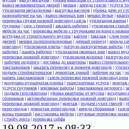
вывоз межкомнатных дверей
|
мешки
|
аренда газели
|
услуги тр
утилизация металлолома
|
выгрузка вагонов
|
уборка дачи от ст
разнорабочие на час
|
вывоз оконных рам
|
мешки белые
|
кварт
перевозка грузов нижний новгород газель
|
утилизация ванны
|
грузчики
|
снос строений
|
заказать рабочих
|
утилизация старой
мебели на час
|
перевозка мебели с грузчиками недорого нижн
коттеджа от строительного мусора
|
картон
|
такелаж
|
слом пер
дверей
|
мешки полипропиленовые
|
дачный переезд
|
аренда са
новгород
|
утилизация плиты
|
погрузо-разгрузочные работы
|
у
рабочих
|
нанять рабочих
|
утилизация оконных рам
|
вывоз мус
перевозки нижний новгород
|
утилизация колонки
|
разгрузо-п
|
рабочие недорого
|
доставка до квартиры
|
вывоз строительног
такелажников
|
заказать перевозку в нижнем новгороде
|
утилиз
подъем стройматериалов
|
демонтаж зданий
|
рабочие на час
|
д
нанять такелажников
|
газель перевозки нижний новгород цена
|
воздушно-пупырчатая пленка
|
транспортные услуги
|
монтаж 
услуги грузчиков
|
земляные работы
|
такелажники недорого
|
з
|
подъем гипсокартона
|
уборка квартиры от мусора
|
воздушно-
сборщиков
|
автомобильные перевозки нижний новгород
|
выво
перевозки нижний новгород
|
монтаж
|
подъем сухих смесей
|
у
перегородок
|
демонтаж перегородок
|
аренда сборщиков
|
газел
копка траншей
|
расстановка мебели
|
грузовые перевозки нижн
|
стрейч лента
|
перевозка сейфа
19.08.2017 в 08:33