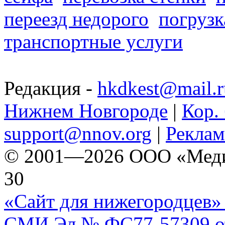
переезд недорого
погрузк
транспортные услуги
Редакция -
hkdkest@mail.r
Нижнем Новгороде
|
Кор. 
support@nnov.org
|
Реклам
© 2001—2026 ООО «Медиа 
30
«Сайт для нижегородцев» 
СМИ Эл № ФС77-57309 от 