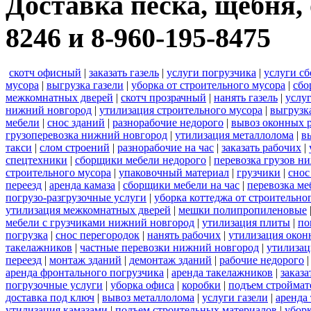
Доставка песка, щебня, 
8246 и 8-960-195-8475
скотч офисный
|
заказать газель
|
услуги погрузчика
|
услуги с
мусора
|
выгрузка газели
|
уборка от строительного мусора
|
сбо
межкомнатных дверей
|
скотч прозрачный
|
нанять газель
|
услу
нижний новгород
|
утилизация строительного мусора
|
выгрузк
мебели
|
снос зданий
|
разнорабочие недорого
|
вывоз оконных 
грузоперевозка нижний новгород
|
утилизация металлолома
|
в
такси
|
слом строений
|
разнорабочие на час
|
заказать рабочих
|
спецтехники
|
сборщики мебели недорого
|
перевозка грузов н
строительного мусора
|
упаковочный материал
|
грузчики
|
снос
переезд
|
аренда камаза
|
сборщики мебели на час
|
перевозка ме
погрузо-разгрузочные услуги
|
уборка коттеджа от строительно
утилизация межкомнатных дверей
|
мешки полипропиленовые
мебели с грузчиками нижний новгород
|
утилизация плиты
|
по
погрузка
|
снос перегородок
|
нанять рабочих
|
утилизация окон
такелажников
|
частные перевозки нижний новгород
|
утилизац
переезд
|
монтаж зданий
|
демонтаж зданий
|
рабочие недорого
аренда фронтального погрузчика
|
аренда такелажников
|
заказ
погрузочные услуги
|
уборка офиса
|
коробки
|
подъем строймат
доставка под ключ
|
вывоз металлолома
|
услуги газели
|
аренда
утилизация камазами
|
подъем строительных материалов
|
уборк