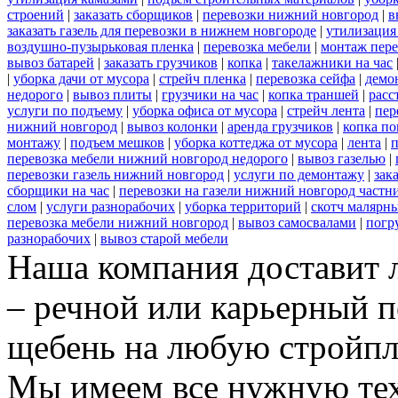
строений
|
заказать сборщиков
|
перевозки нижний новгород
|
в
заказать газель для перевозки в нижнем новгороде
|
утилизация
воздушно-пузырьковая пленка
|
перевозка мебели
|
монтаж пере
вывоз батарей
|
заказать грузчиков
|
копка
|
такелажники на час
|
уборка дачи от мусора
|
стрейч пленка
|
перевозка сейфа
|
демо
недорого
|
вывоз плиты
|
грузчики на час
|
копка траншей
|
расс
услуги по подъему
|
уборка офиса от мусора
|
стрейч лента
|
пер
нижний новгород
|
вывоз колонки
|
аренда грузчиков
|
копка по
монтажу
|
подъем мешков
|
уборка коттеджа от мусора
|
лента
|
п
перевозка мебели нижний новгород недорого
|
вывоз газелью
|
перевозки газель нижний новгород
|
услуги по демонтажу
|
зак
сборщики на час
|
перевозки на газели нижний новгород частн
слом
|
услуги разнорабочих
|
уборка территорий
|
скотч малярн
перевозка мебели нижний новгород
|
вывоз самосвалами
|
погр
разнорабочих
|
вывоз старой мебели
Наша компания доставит 
– речной или карьерный п
щебень на любую стройп
Мы имеем все нужную тех