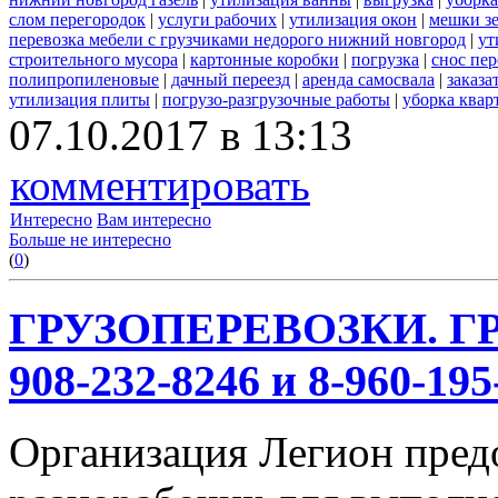
слом перегородок
|
услуги рабочих
|
утилизация окон
|
мешки з
перевозка мебели с грузчиками недорого нижний новгород
|
ут
строительного мусора
|
картонные коробки
|
погрузка
|
снос пе
полипропиленовые
|
дачный переезд
|
аренда самосвала
|
заказа
утилизация плиты
|
погрузо-разгрузочные работы
|
уборка квар
07.10.2017 в 13:13
комментировать
Интересно
Вам интересно
Больше не интересно
(
0
)
ГРУЗОПЕРЕВОЗКИ. ГР
908-232-8246 и 8-960-195
Организация Легион предо