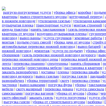
разгрузо-погрузочные услуги
|
уборка офиса
|
коробки
|
подъем
квартиры
|
вывоз строительного мусора
|
коттеджный переезд
|
в нижнем новгороде
|
утилизация газелью
|
утилизация камаза
пупырчатая пленка
|
транспортные услуги
|
монтаж строений
|
аренда трактора
|
нанять такелажников
|
газель перевозки нижн
квартиры от мусора
|
воздушно-пузырьковая пленка
|
грузопере
новгород
|
вывоз ванны
|
услуги грузчиков
|
земляные работы
|
монтаж
|
подъем сухих смесей
|
уборка дачи от мусора
|
стрейч 
автомобильные перевозки нижний новгород
|
вывоз батарей
|
з
нижний новгород
|
демонтаж
|
услуги по подъему
|
уборка офис
сборщиков
|
газель перевозки нижний новгород недорого
|
выв
перевозки нижний новгород цены
|
перевозка вещей нижний н
лента
|
перевозка пианино
|
спецтехника
|
нанять сборщиков
|
п
копка погреба
|
перестановка мебели
|
расстановка в квартире
|
заказать разнорабочих
|
доставка
|
пленка
|
перевозка шкафа
|
ус
новгород недорого
|
вывоз газелью
|
погрузка газели
|
ландшафт
разнорабочих
|
уборка территорий
|
скотч
|
перевозка стенки
|
ус
частники
|
вывоз камазами
|
погрузка фуры
|
уборка
|
такелажны
мебели
|
скотч малярный
|
перевозка дивана
|
услуги самосвала
самосвалами
|
погрузка вагонов
|
уборка от мусора
|
сборка
|
чер
скотч офисный
|
заказать газель
|
услуги погрузчика
|
услуги сб
|
выгрузка газели
|
уборка от строительного мусора
|
разборка
|