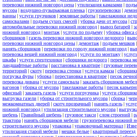
перевозки нижний новгород цена
|
утилизация камазами
|
подъ
мусора
|
воздушно-пузырьковая пленка
|
грузоперевозки
|
демон
ванны
|
услуги грузчиков
|
земляные работы
|
такелажники нед
самосвалами
|
подъем сухих смесей
|
уборка дачи от мусора
|
ст
автомобильные перевозки нижний новгород
|
вывоз батарей
|
з
нижний новгород
|
монтаж
|
услуги по подъему
|
уборка офиса 
сборщиков
|
газель перевозки нижний новгород недорого
|
выв
перевозки нижний новгород цены
|
демонтаж
|
подъем мешков
нанять сборщиков
|
перевозки по городу нижний новгород
|
вы
перевозка вещей нижний новгород
|
услуги по монтажу
|
услуг
шкафа
|
услуги спецтехники
|
сборщики недорого
|
перевозка м
ландшафтные работы
|
расстановка в квартире
|
грузовые перев
территорий
|
скотч
|
перевозка стенки
|
услуги камаза
|
сборщики
погрузка фуры
|
уборка
|
перестановка в квартире
|
песок речно
перевозка дивана
|
услуги самосвала
|
заказать сборщиков мебе
вагонов
|
уборка от мусора
|
такелажные работы
|
песок карьер
офисный
|
заказать газель
|
услуги погрузчика
|
услуги сборщик
выгрузка газели
|
уборка от строительного мусора
|
сборка
|
чер
межкомнатных дверей
|
скотч прозрачный
|
нанять газель
|
услу
нижний новгород
|
утилизация строительного мусора
|
выгрузк
щебень
|
Гравийный щебень
|
грузовое такси
|
слом строений
|
р
трактора
|
нанять сборщиков мебели
|
грузоперевозка нижний н
строительного мусора
|
упаковка
|
упаковочный материал
|
Изве
утилизация старой мебели
|
мешки белые
|
квартирный переезд
нижний новгород газель
|
утилизация ванны
|
выгрузка
|
уборка