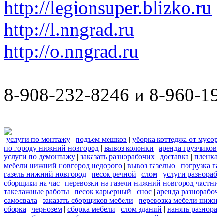
http://legionsuper.blizko.ru
http://l.nngrad.ru
http://o.nngrad.ru
8-908-232-8246 и 8-960-1
услуги по монтажу
|
подъем мешков
|
уборка коттеджа от мусо
по городу нижний новгород
|
вывоз колонки
|
аренда грузчиков
услуги по демонтажу
|
заказать разнорабочих
|
доставка
|
пленк
мебели нижний новгород недорого
|
вывоз газелью
|
погрузка г
газель нижний новгород
|
песок речной
|
слом
|
услуги разнора
сборщики на час
|
перевозки на газели нижний новгород частн
такелажные работы
|
песок карьерный
|
снос
|
аренда разнорабо
самосвала
|
заказать сборщиков мебели
|
перевозка мебели ниж
сборка
|
чернозем
|
сборка мебели
|
слом зданий
|
нанять разнор