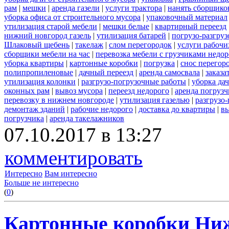
рам
|
мешки
|
аренда газели
|
услуги трактора
|
нанять сборщико
уборка офиса от строительного мусора
|
упаковочный материал
утилизация старой мебели
|
мешки белые
|
квартирный переезд
нижний новгород газель
|
утилизация батарей
|
погрузо-разгру
Шлаковый щебень
|
такелаж
|
слом перегородок
|
услуги рабочи
сборщики мебели на час
|
перевозка мебели с грузчиками недо
уборка квартиры
|
картонные коробки
|
погрузка
|
снос перегор
полипропиленовые
|
дачный переезд
|
аренда самосвала
|
заказа
утилизация колонки
|
разгрузо-погрузочные работы
|
уборка да
оконных рам
|
вывоз мусора
|
переезд недорого
|
аренда погрузч
перевозку в нижнем новгороде
|
утилизация газелью
|
разгрузо
демонтаж зданий
|
рабочие недорого
|
доставка до квартиры
|
вы
погрузчика
|
аренда такелажников
07.10.2017 в 13:27
комментировать
Интересно
Вам интересно
Больше не интересно
(
0
)
Картонные коробки Ни