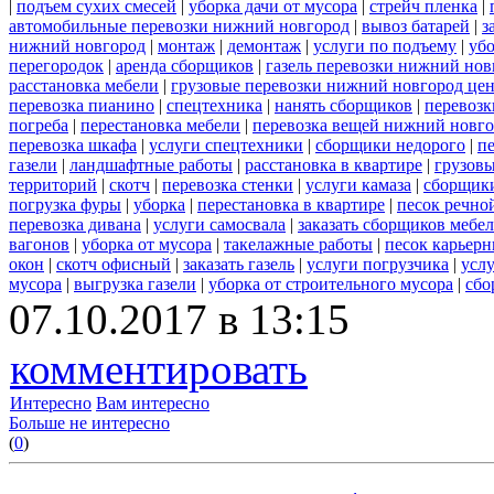
|
подъем сухих смесей
|
уборка дачи от мусора
|
стрейч пленка
|
автомобильные перевозки нижний новгород
|
вывоз батарей
|
з
нижний новгород
|
монтаж
|
демонтаж
|
услуги по подъему
|
убо
перегородок
|
аренда сборщиков
|
газель перевозки нижний нов
расстановка мебели
|
грузовые перевозки нижний новгород це
перевозка пианино
|
спецтехника
|
нанять сборщиков
|
перевозк
погреба
|
перестановка мебели
|
перевозка вещей нижний новг
перевозка шкафа
|
услуги спецтехники
|
сборщики недорого
|
п
газели
|
ландшафтные работы
|
расстановка в квартире
|
грузовы
территорий
|
скотч
|
перевозка стенки
|
услуги камаза
|
сборщики
погрузка фуры
|
уборка
|
перестановка в квартире
|
песок речно
перевозка дивана
|
услуги самосвала
|
заказать сборщиков мебе
вагонов
|
уборка от мусора
|
такелажные работы
|
песок карьер
окон
|
скотч офисный
|
заказать газель
|
услуги погрузчика
|
усл
мусора
|
выгрузка газели
|
уборка от строительного мусора
|
сбо
07.10.2017 в 13:15
комментировать
Интересно
Вам интересно
Больше не интересно
(
0
)