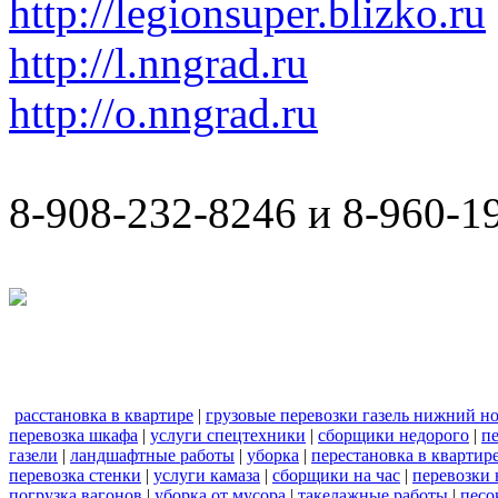
http://legionsuper.blizko.ru
http://l.nngrad.ru
http://o.nngrad.ru
8-908-232-8246 и 8-960-1
расстановка в квартире
|
грузовые перевозки газель нижний н
перевозка шкафа
|
услуги спецтехники
|
сборщики недорого
|
п
газели
|
ландшафтные работы
|
уборка
|
перестановка в квартир
перевозка стенки
|
услуги камаза
|
сборщики на час
|
перевозки 
погрузка вагонов
|
уборка от мусора
|
такелажные работы
|
песо