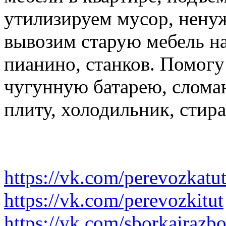
утилизируем мусор, нену
вывозим старую мебель на 
пианино, станков. Помогу
чугунную батарею, слома
плиту, холодильник, стир
https://vk.com/perevozkatu
https://vk.com/perevozkitut
https://vk.com/sborkairazb