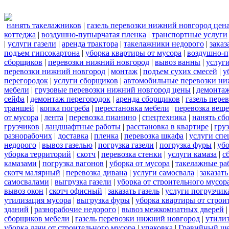
нанять такелажников
|
газель перевозки нижний новгород цен
коттеджа
|
воздушно-пупырчатая пленка
|
транспортные услуги
|
услуги газели
|
аренда трактора
|
такелажники недорого
|
заказ
подъем гипсокартона
|
уборка квартиры от мусора
|
воздушно-п
сборщиков
|
перевозки нижний новгород
|
вывоз ванны
|
услуги
перевозки нижний новгород
|
монтаж
|
подъем сухих смесей
|
у
перегородок
|
услуги сборщиков
|
автомобильные перевозки ни
мебели
|
грузовые перевозки нижний новгород цены
|
демонта
сейфа
|
демонтаж перегородок
|
аренда сборщиков
|
газель пере
траншей
|
копка погреба
|
перестановка мебели
|
перевозка вещ
от мусора
|
лента
|
перевозка пианино
|
спецтехника
|
нанять сб
грузчиков
|
ландшафтные работы
|
расстановка в квартире
|
гру
разнорабочих
|
доставка
|
пленка
|
перевозка шкафа
|
услуги спе
недорого
|
вывоз газелью
|
погрузка газели
|
погрузка фуры
|
уб
уборка территорий
|
скотч
|
перевозка стенки
|
услуги камаза
|
с
камазами
|
погрузка вагонов
|
уборка от мусора
|
такелажные ра
скотч малярный
|
перевозка дивана
|
услуги самосвала
|
заказат
самосвалами
|
выгрузка газели
|
уборка от строительного мусор
вывоз окон
|
скотч офисный
|
заказать газель
|
услуги погрузчик
утилизация мусора
|
выгрузка фуры
|
уборка квартиры от строи
зданий
|
разнорабочие недорого
|
вывоз межкомнатных дверей
сборщиков мебели
|
газель перевозки нижний новгород
|
утилиз
уборка дачи от строительного мусора
|
упаковка
|
Гравийный ще