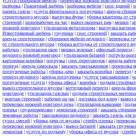
услуги сборщиков мебели
|
перевозки нижний новгород недоро
разборка
|
Гранитный щебень
|
разборка мебели
|
снос зданий
|
р
нанять газель
|
услуги фронтального погрузчика
|
аренда сборщ
строительного мусора
|
выгрузка фуры
|
уборка квартиры от ст
строений
|
разнорабочие на час
|
вывоз оконных рам
|
мешки
|
а
нижний новгород
|
утилизация металлолома
|
выгрузка вагонов
Известняковый щебень
|
грузчики
|
снос строений
|
заказать ра
аренда спецтехники
|
сборщики мебели недорого
|
перевозка гр
от строительного мусора
|
уборка коттеджа от строительного м
рабочих
|
утилизация окон
|
мешки зеленые
|
офисный переезд
|
недорого нижний новгород
|
утилизация батарей
|
погрузо-разг
картонные коробки
|
погрузка
|
снос перегородок
|
аренда рабоч
переезд
|
аренда самосвала
|
заказать такелажников
|
перевозка 
погрузочные работы
|
уборка дачи
|
заказать коробки
|
переезд
|
переезд недорого
|
аренда погрузчика
|
услуги такелажников
|
ч
погрузочные услуги
|
уборка офиса
|
коробки
|
подъем строймат
вывоз строительного мусора
|
коттеджный переезд
|
аренда фро
новгороде
|
утилизация газелью
|
подъем строительных материа
|
монтаж строений
|
рабочие на час
|
доставка под ключ
|
вывоз 
перевозки нижний новгород цена
|
утилизация камазами
|
подъ
пленка
|
грузоперевозки
|
демонтаж строений
|
заказать сборщи
земляные работы
|
такелажники недорого
|
заказать газель для
сухих смесей
|
уборка дачи от мусора
|
стрейч пленка
|
перевозк
перевозки нижний новгород
|
вывоз батарей
|
заказать грузчико
демонтаж
|
услуги по подъему
|
уборка офиса от мусора
|
стрейч