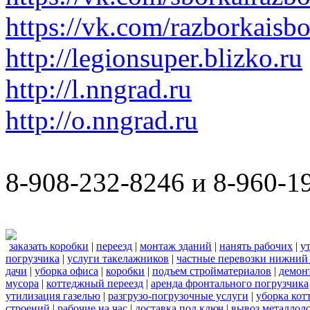
https://vk.com/razborkaisb
http://legionsuper.blizko.ru
http://l.nngrad.ru
http://o.nngrad.ru
8-908-232-8246 и 8-960-1
заказать коробки
|
переезд
|
монтаж зданий
|
нанять рабочих
|
у
погрузчика
|
услуги такелажников
|
частные перевозки нижний
дачи
|
уборка офиса
|
коробки
|
подъем стройматериалов
|
демон
мусора
|
коттеджный переезд
|
аренда фронтального погрузчика
утилизация газелью
|
разгрузо-погрузочные услуги
|
уборка кот
строений
|
рабочие на час
|
доставка под ключ
|
вывоз металлол