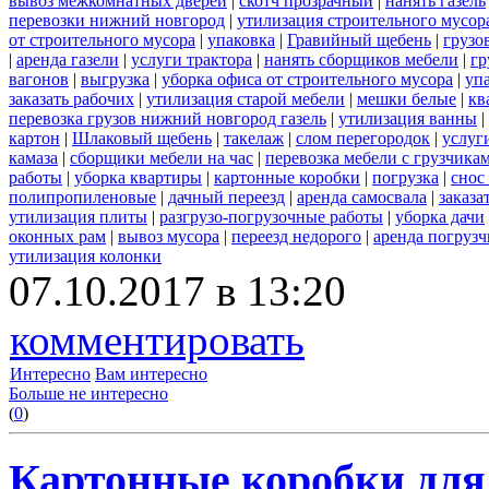
вывоз межкомнатных дверей
|
скотч прозрачный
|
нанять газель
перевозки нижний новгород
|
утилизация строительного мусор
от строительного мусора
|
упаковка
|
Гравийный щебень
|
грузо
|
аренда газели
|
услуги трактора
|
нанять сборщиков мебели
|
гр
вагонов
|
выгрузка
|
уборка офиса от строительного мусора
|
уп
заказать рабочих
|
утилизация старой мебели
|
мешки белые
|
кв
перевозка грузов нижний новгород газель
|
утилизация ванны
|
картон
|
Шлаковый щебень
|
такелаж
|
слом перегородок
|
услуг
камаза
|
сборщики мебели на час
|
перевозка мебели с грузчик
работы
|
уборка квартиры
|
картонные коробки
|
погрузка
|
снос
полипропиленовые
|
дачный переезд
|
аренда самосвала
|
заказа
утилизация плиты
|
разгрузо-погрузочные работы
|
уборка дачи
оконных рам
|
вывоз мусора
|
переезд недорого
|
аренда погрузч
утилизация колонки
07.10.2017 в 13:20
комментировать
Интересно
Вам интересно
Больше не интересно
(
0
)
Картонные коробки для 