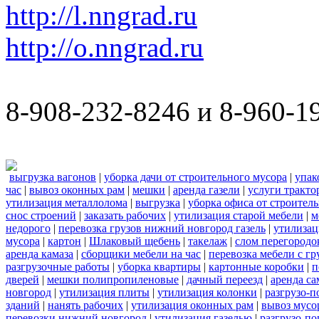
http://l.nngrad.ru
http://o.nngrad.ru
8-908-232-8246 и 8-960-1
выгрузка вагонов
|
уборка дачи от строительного мусора
|
упак
час
|
вывоз оконных рам
|
мешки
|
аренда газели
|
услуги тракто
утилизация металлолома
|
выгрузка
|
уборка офиса от строител
снос строений
|
заказать рабочих
|
утилизация старой мебели
|
м
недорого
|
перевозка грузов нижний новгород газель
|
утилизац
мусора
|
картон
|
Шлаковый щебень
|
такелаж
|
слом перегородо
аренда камаза
|
сборщики мебели на час
|
перевозка мебели с г
разгрузочные работы
|
уборка квартиры
|
картонные коробки
|
п
дверей
|
мешки полипропиленовые
|
дачный переезд
|
аренда са
новгород
|
утилизация плиты
|
утилизация колонки
|
разгрузо-п
зданий
|
нанять рабочих
|
утилизация оконных рам
|
вывоз мусо
перевозки нижний новгород
|
утилизация газелью
|
разгрузо-по