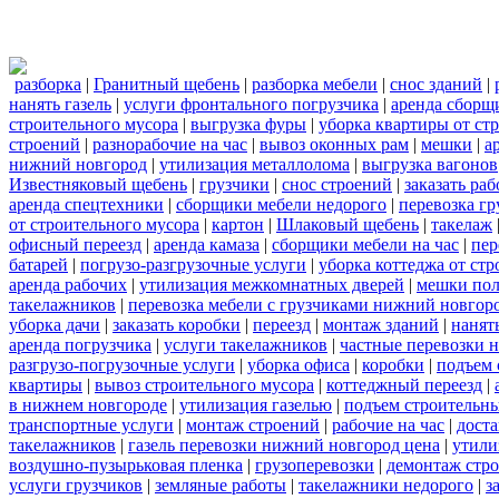
разборка
|
Гранитный щебень
|
разборка мебели
|
снос зданий
|
нанять газель
|
услуги фронтального погрузчика
|
аренда сборщ
строительного мусора
|
выгрузка фуры
|
уборка квартиры от ст
строений
|
разнорабочие на час
|
вывоз оконных рам
|
мешки
|
а
нижний новгород
|
утилизация металлолома
|
выгрузка вагонов
Известняковый щебень
|
грузчики
|
снос строений
|
заказать ра
аренда спецтехники
|
сборщики мебели недорого
|
перевозка гр
от строительного мусора
|
картон
|
Шлаковый щебень
|
такелаж
офисный переезд
|
аренда камаза
|
сборщики мебели на час
|
пер
батарей
|
погрузо-разгрузочные услуги
|
уборка коттеджа от ст
аренда рабочих
|
утилизация межкомнатных дверей
|
мешки по
такелажников
|
перевозка мебели с грузчиками нижний новгор
уборка дачи
|
заказать коробки
|
переезд
|
монтаж зданий
|
нанят
аренда погрузчика
|
услуги такелажников
|
частные перевозки 
разгрузо-погрузочные услуги
|
уборка офиса
|
коробки
|
подъем 
квартиры
|
вывоз строительного мусора
|
коттеджный переезд
|
в нижнем новгороде
|
утилизация газелью
|
подъем строительн
транспортные услуги
|
монтаж строений
|
рабочие на час
|
доста
такелажников
|
газель перевозки нижний новгород цена
|
утили
воздушно-пузырьковая пленка
|
грузоперевозки
|
демонтаж стр
услуги грузчиков
|
земляные работы
|
такелажники недорого
|
з