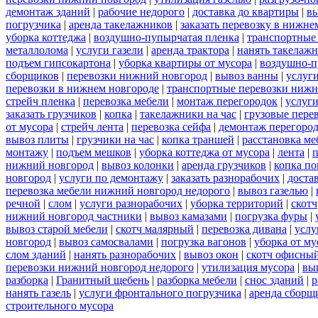
демонтаж зданий
|
рабочие недорого
|
доставка до квартиры
|
вы
погрузчика
|
аренда такелажников
|
заказать перевозку в нижне
уборка коттеджа
|
воздушно-пупырчатая пленка
|
транспортные
металлолома
|
услуги газели
|
аренда трактора
|
нанять такелаж
подъем гипсокартона
|
уборка квартиры от мусора
|
воздушно-п
сборщиков
|
перевозки нижний новгород
|
вывоз ванны
|
услуги
перевозки в нижнем новгороде
|
транспортные перевозки нижн
стрейч пленка
|
перевозка мебели
|
монтаж перегородок
|
услуг
заказать грузчиков
|
копка
|
такелажники на час
|
грузовые пере
от мусора
|
стрейч лента
|
перевозка сейфа
|
демонтаж перегоро
вывоз плиты
|
грузчики на час
|
копка траншей
|
расстановка ме
монтажу
|
подъем мешков
|
уборка коттеджа от мусора
|
лента
|
п
нижний новгород
|
вывоз колонки
|
аренда грузчиков
|
копка по
новгород
|
услуги по демонтажу
|
заказать разнорабочих
|
доста
перевозка мебели нижний новгород недорого
|
вывоз газелью
|
речной
|
слом
|
услуги разнорабочих
|
уборка территорий
|
скотч
нижний новгород частники
|
вывоз камазами
|
погрузка фуры
|
вывоз старой мебели
|
скотч малярный
|
перевозка дивана
|
услу
новгород
|
вывоз самосвалами
|
погрузка вагонов
|
уборка от му
слом зданий
|
нанять разнорабочих
|
вывоз окон
|
скотч офисны
перевозки нижний новгород недорого
|
утилизация мусора
|
вы
разборка
|
Гранитный щебень
|
разборка мебели
|
снос зданий
|
р
нанять газель
|
услуги фронтального погрузчика
|
аренда сборщ
строительного мусора