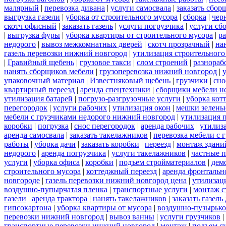
малярный
|
перевозка дивана
|
услуги самосвала
|
заказать сбор
выгрузка газели
|
уборка от строительного мусора
|
сборка
|
чер
скотч офисный
|
заказать газель
|
услуги погрузчика
|
услуги сб
|
выгрузка фуры
|
уборка квартиры от строительного мусора
|
ра
недорого
|
вывоз межкомнатных дверей
|
скотч прозрачный
|
на
газель перевозки нижний новгород
|
утилизация строительного
|
Гравийный щебень
|
грузовое такси
|
слом строений
|
разнораб
нанять сборщиков мебели
|
грузоперевозка нижний новгород
|
упаковочный материал
|
Известняковый щебень
|
грузчики
|
сно
квартирный переезд
|
аренда спецтехники
|
сборщики мебели н
утилизация батарей
|
погрузо-разгрузочные услуги
|
уборка кот
перегородок
|
услуги рабочих
|
утилизация окон
|
мешки зелены
мебели с грузчиками недорого нижний новгород
|
утилизация 
коробки
|
погрузка
|
снос перегородок
|
аренда рабочих
|
утилиз
аренда самосвала
|
заказать такелажников
|
перевозка мебели с
работы
|
уборка дачи
|
заказать коробки
|
переезд
|
монтаж здани
недорого
|
аренда погрузчика
|
услуги такелажников
|
частные 
услуги
|
уборка офиса
|
коробки
|
подъем стройматериалов
|
дем
строительного мусора
|
коттеджный переезд
|
аренда фронтальн
новгороде
|
газель перевозки нижний новгород цена
|
утилизац
воздушно-пупырчатая пленка
|
транспортные услуги
|
монтаж с
газели
|
аренда трактора
|
нанять такелажников
|
заказать газел
гипсокартона
|
уборка квартиры от мусора
|
воздушно-пузырько
перевозки нижний новгород
|
вывоз ванны
|
услуги грузчиков
|
транспортные перевозки нижний новгород
|
монтаж
|
подъем с