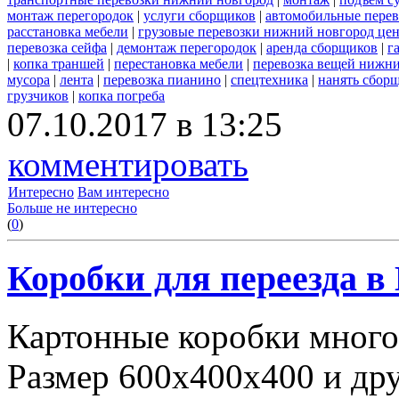
монтаж перегородок
|
услуги сборщиков
|
автомобильные пере
расстановка мебели
|
грузовые перевозки нижний новгород це
перевозка сейфа
|
демонтаж перегородок
|
аренда сборщиков
|
г
|
копка траншей
|
перестановка мебели
|
перевозка вещей нижн
мусора
|
лента
|
перевозка пианино
|
спецтехника
|
нанять сбор
грузчиков
|
копка погреба
07.10.2017 в 13:25
комментировать
Интересно
Вам интересно
Больше не интересно
(
0
)
Коробки для переезда 
Картонные коробки много
Размер 600х400х400 и дру