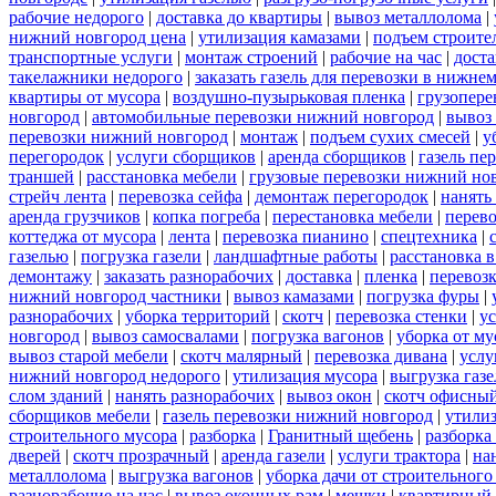
рабочие недорого
|
доставка до квартиры
|
вывоз металлолома
|
нижний новгород цена
|
утилизация камазами
|
подъем строите
транспортные услуги
|
монтаж строений
|
рабочие на час
|
доста
такелажники недорого
|
заказать газель для перевозки в нижне
квартиры от мусора
|
воздушно-пузырьковая пленка
|
грузопере
новгород
|
автомобильные перевозки нижний новгород
|
вывоз
перевозки нижний новгород
|
монтаж
|
подъем сухих смесей
|
у
перегородок
|
услуги сборщиков
|
аренда сборщиков
|
газель пе
траншей
|
расстановка мебели
|
грузовые перевозки нижний но
стрейч лента
|
перевозка сейфа
|
демонтаж перегородок
|
нанять
аренда грузчиков
|
копка погреба
|
перестановка мебели
|
перев
коттеджа от мусора
|
лента
|
перевозка пианино
|
спецтехника
|
газелью
|
погрузка газели
|
ландшафтные работы
|
расстановка в
демонтажу
|
заказать разнорабочих
|
доставка
|
пленка
|
перевоз
нижний новгород частники
|
вывоз камазами
|
погрузка фуры
|
разнорабочих
|
уборка территорий
|
скотч
|
перевозка стенки
|
ус
новгород
|
вывоз самосвалами
|
погрузка вагонов
|
уборка от му
вывоз старой мебели
|
скотч малярный
|
перевозка дивана
|
услу
нижний новгород недорого
|
утилизация мусора
|
выгрузка газ
слом зданий
|
нанять разнорабочих
|
вывоз окон
|
скотч офисны
сборщиков мебели
|
газель перевозки нижний новгород
|
утилиз
строительного мусора
|
разборка
|
Гранитный щебень
|
разборка
дверей
|
скотч прозрачный
|
аренда газели
|
услуги трактора
|
на
металлолома
|
выгрузка вагонов
|
уборка дачи от строительного
разнорабочие на час
|
вывоз оконных рам
|
мешки
|
квартирный 