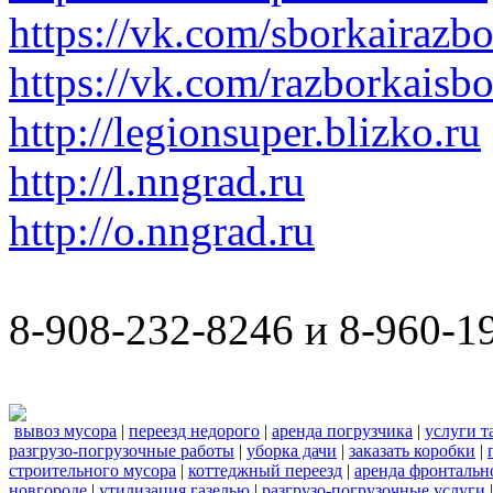
https://vk.com/sborkairazb
https://vk.com/razborkaisb
http://legionsuper.blizko.ru
http://l.nngrad.ru
http://o.nngrad.ru
8-908-232-8246 и 8-960-1
вывоз мусора
|
переезд недорого
|
аренда погрузчика
|
услуги т
разгрузо-погрузочные работы
|
уборка дачи
|
заказать коробки
|
строительного мусора
|
коттеджный переезд
|
аренда фронтальн
новгороде
|
утилизация газелью
|
разгрузо-погрузочные услуги