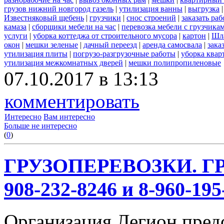
грузов нижний новгород газель
|
утилизация ванны
|
выгрузка
Известняковый щебень
|
грузчики
|
снос строений
|
заказать ра
камаза
|
сборщики мебели на час
|
перевозка мебели с грузчик
услуги
|
уборка коттеджа от строительного мусора
|
картон
|
Шл
окон
|
мешки зеленые
|
дачный переезд
|
аренда самосвала
|
зака
утилизация плиты
|
погрузо-разгрузочные работы
|
уборка квар
утилизация межкомнатных дверей
|
мешки полипропиленовые
07.10.2017 в 13:13
комментировать
Интересно
Вам интересно
Больше не интересно
(
0
)
ГРУЗОПЕРЕВОЗКИ. ГР
908-232-8246 и 8-960-195
Организация Легион предо