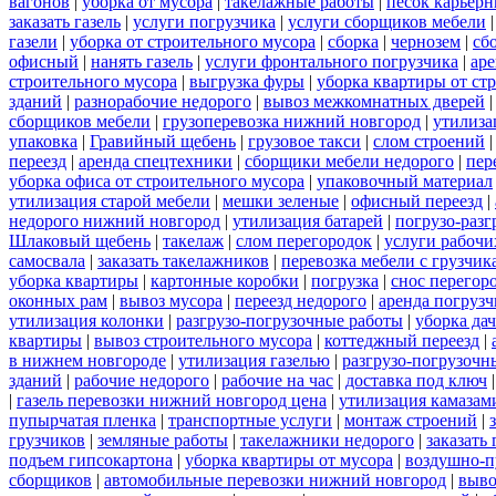
вагонов
|
уборка от мусора
|
такелажные работы
|
песок карьер
заказать газель
|
услуги погрузчика
|
услуги сборщиков мебели
газели
|
уборка от строительного мусора
|
сборка
|
чернозем
|
сб
офисный
|
нанять газель
|
услуги фронтального погрузчика
|
ар
строительного мусора
|
выгрузка фуры
|
уборка квартиры от ст
зданий
|
разнорабочие недорого
|
вывоз межкомнатных дверей
сборщиков мебели
|
грузоперевозка нижний новгород
|
утилиза
упаковка
|
Гравийный щебень
|
грузовое такси
|
слом строений
переезд
|
аренда спецтехники
|
сборщики мебели недорого
|
пер
уборка офиса от строительного мусора
|
упаковочный материал
утилизация старой мебели
|
мешки зеленые
|
офисный переезд
|
недорого нижний новгород
|
утилизация батарей
|
погрузо-разг
Шлаковый щебень
|
такелаж
|
слом перегородок
|
услуги рабочи
самосвала
|
заказать такелажников
|
перевозка мебели с грузчи
уборка квартиры
|
картонные коробки
|
погрузка
|
снос перегор
оконных рам
|
вывоз мусора
|
переезд недорого
|
аренда погрузч
утилизация колонки
|
разгрузо-погрузочные работы
|
уборка да
квартиры
|
вывоз строительного мусора
|
коттеджный переезд
|
в нижнем новгороде
|
утилизация газелью
|
разгрузо-погрузочн
зданий
|
рабочие недорого
|
рабочие на час
|
доставка под ключ
|
газель перевозки нижний новгород цена
|
утилизация камазам
пупырчатая пленка
|
транспортные услуги
|
монтаж строений
|
грузчиков
|
земляные работы
|
такелажники недорого
|
заказать
подъем гипсокартона
|
уборка квартиры от мусора
|
воздушно-п
сборщиков
|
автомобильные перевозки нижний новгород
|
выво