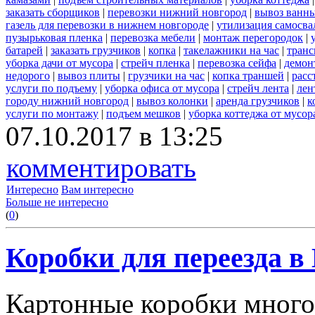
заказать сборщиков
|
перевозки нижний новгород
|
вывоз ванн
газель для перевозки в нижнем новгороде
|
утилизация самосва
пузырьковая пленка
|
перевозка мебели
|
монтаж перегородок
|
батарей
|
заказать грузчиков
|
копка
|
такелажники на час
|
транс
уборка дачи от мусора
|
стрейч пленка
|
перевозка сейфа
|
демон
недорого
|
вывоз плиты
|
грузчики на час
|
копка траншей
|
расс
услуги по подъему
|
уборка офиса от мусора
|
стрейч лента
|
лен
городу нижний новгород
|
вывоз колонки
|
аренда грузчиков
|
к
услуги по монтажу
|
подъем мешков
|
уборка коттеджа от мусор
07.10.2017 в 13:25
комментировать
Интересно
Вам интересно
Больше не интересно
(
0
)
Коробки для переезда 
Картонные коробки много