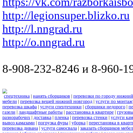
https://vk.com/razborkaisb
http://legionsuper.blizko.ru
http://l.nngrad.ru
http://o.nngrad.ru
8-908-232-8246 и 8-960-1
спецтехника
|
нанять сборщиков
|
перевозки по городу нижний
мебели
|
перевозка вещей нижний новгород
|
услуги по монтаж
перевозка шкафа
|
услуги спецтехники
|
сборщики недорого
|
п
газели
|
ландшафтные работы
|
расстановка в квартире
|
грузовы
разнорабочих
|
доставка
|
пленка
|
перевозка стенки
|
услуги кам
вывоз камазами
|
погрузка фуры
|
уборка
|
перестановка в кварт
перевозка дивана
|
услуги самосвала
|
заказать сборщиков мебе