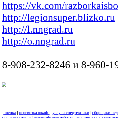
https://vk.com/razborkaisb
http://legionsuper.blizko.ru
http://l.nngrad.ru
http://o.nngrad.ru
8-908-232-8246 и 8-960-1
пленка
|
перевозка шкафа
|
услуги спецтехники
|
сборщики нед
погрузка газели
|
ландшафтные работы
|
расстановка в квартире