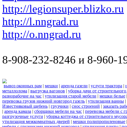
http://legionsuper.blizko.ru
http://l.nngrad.ru
http://o.nngrad.ru
8-908-232-8246 и 8-960-1
вывоз оконных рам
|
мешки
|
аренда газели
|
услуги трактора
|
металлолома
|
выгрузка вагонов
|
уборка дачи от строительного
разнорабочие на час
|
утилизация старой мебели
|
мешки белые
перевозка грузов нижний новгород газель
|
утилизация ванны
|
Известняковый щебень
|
грузчики
|
снос строений
|
заказать ра
|
аренда камаза
|
сборщики мебели на час
|
перевозка мебели с 
разгрузочные услуги
|
уборка коттеджа от строительного мусор
утилизация межкомнатных дверей
|
мешки полипропиленовые
мебели с грузчиками нижний новгород
|
утилизация плиты
|
по