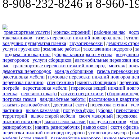
8-908-232-8246 и 8-960-1
транспортные услуги
|
монтаж строений
|
рабочие на час
|
дост
такелажников
|
газель перевозки нижний новгород цена
|
утили
воздушно-пупырчатая пленка
|
грузоперевозки
|
демонтаж стро
услуги грузчиков
|
земляные работы
|
такелажники недорого
|
з
|
подъем гипсокартона
|
уборка квартиры от мусора
|
воздушно-
перегородок
|
услуги сборщиков
|
автомобильные перевозки ни
час
|
транспортные перевозки нижний новгород
|
монтаж
|
подъ
демонтаж перегородок
|
аренда сборщиков
|
газель перевозки 
расстановка мебели
|
грузовые перевозки нижний новгород це
перевозка пианино
|
спецтехника
|
нанять сборщиков
|
перевозк
погреба
|
перестановка мебели
|
перевозка вещей нижний новг
пленка
|
перевозка шкафа
|
услуги спецтехники
|
сборщики нед
погрузка газели
|
ландшафтные работы
|
расстановка в квартире
заказать разнорабочих
|
доставка
|
скотч
|
перевозка стенки
|
усл
частники
|
вывоз камазами
|
погрузка фуры
|
уборка
|
перестанов
территорий
|
вывоз старой мебели
|
скотч малярный
|
перевозка
нижний новгород
|
вывоз самосвалами
|
погрузка вагонов
|
убор
разнорабочих
|
нанять разнорабочих
|
вывоз окон
|
скотч офисн
перевозки нижний новгород недорого
|
утилизация мусора
|
вы
мебели
|
слом зданий
|
разнорабочие недорого
|
вывоз межкомна