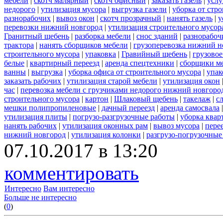
мебели
|
скотч малярный
|
скотч офисный
|
заказать газель
|
услу
недорого
|
утилизация мусора
|
выгрузка газели
|
уборка от стр
разнорабочих
|
вывоз окон
|
скотч прозрачный
|
нанять газель
|
у
перевозки нижний новгород
|
утилизация строительного мусор
Гранитный щебень
|
разборка мебели
|
снос зданий
|
разнорабоч
трактора
|
нанять сборщиков мебели
|
грузоперевозка нижний н
строительного мусора
|
упаковка
|
Гравийный щебень
|
грузовое
белые
|
квартирный переезд
|
аренда спецтехники
|
сборщики ме
ванны
|
выгрузка
|
уборка офиса от строительного мусора
|
упак
заказать рабочих
|
утилизация старой мебели
|
утилизация окон
час
|
перевозка мебели с грузчиками недорого нижний новгоро
строительного мусора
|
картон
|
Шлаковый щебень
|
такелаж
|
с
мешки полипропиленовые
|
дачный переезд
|
аренда самосвала
утилизация плиты
|
погрузо-разгрузочные работы
|
уборка квар
нанять рабочих
|
утилизация оконных рам
|
вывоз мусора
|
пере
нижний новгород
|
утилизация колонки
|
разгрузо-погрузочные
07.10.2017 в 13:20
комментировать
Интересно
Вам интересно
Больше не интересно
(
0
)