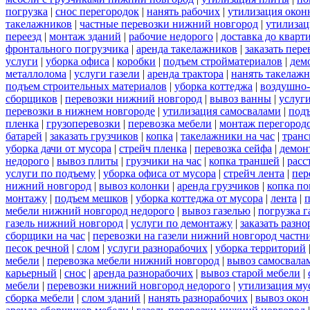
погрузка
|
снос перегородок
|
нанять рабочих
|
утилизация окон
такелажников
|
частные перевозки нижний новгород
|
утилизац
переезд
|
монтаж зданий
|
рабочие недорого
|
доставка до кварт
фронтального погрузчика
|
аренда такелажников
|
заказать пер
услуги
|
уборка офиса
|
коробки
|
подъем стройматериалов
|
дем
металлолома
|
услуги газели
|
аренда трактора
|
нанять такелаж
подъем строительных материалов
|
уборка коттеджа
|
воздушно-
сборщиков
|
перевозки нижний новгород
|
вывоз ванны
|
услуги
перевозки в нижнем новгороде
|
утилизация самосвалами
|
под
пленка
|
грузоперевозки
|
перевозка мебели
|
монтаж перегород
батарей
|
заказать грузчиков
|
копка
|
такелажники на час
|
транс
уборка дачи от мусора
|
стрейч пленка
|
перевозка сейфа
|
демон
недорого
|
вывоз плиты
|
грузчики на час
|
копка траншей
|
расс
услуги по подъему
|
уборка офиса от мусора
|
стрейч лента
|
пер
нижний новгород
|
вывоз колонки
|
аренда грузчиков
|
копка по
монтажу
|
подъем мешков
|
уборка коттеджа от мусора
|
лента
|
п
мебели нижний новгород недорого
|
вывоз газелью
|
погрузка г
газель нижний новгород
|
услуги по демонтажу
|
заказать разн
сборщики на час
|
перевозки на газели нижний новгород частн
песок речной
|
слом
|
услуги разнорабочих
|
уборка территорий
мебели
|
перевозка мебели нижний новгород
|
вывоз самосвала
карьерный
|
снос
|
аренда разнорабочих
|
вывоз старой мебели
|
мебели
|
перевозки нижний новгород недорого
|
утилизация му
сборка мебели
|
слом зданий
|
нанять разнорабочих
|
вывоз окон