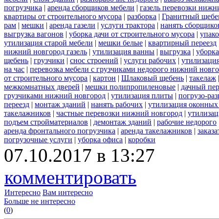
погрузчика
|
аренда сборщиков мебели
|
газель перевозки нижн
квартиры от строительного мусора
|
разборка
|
Гранитный щебе
рам
|
мешки
|
аренда газели
|
услуги трактора
|
нанять сборщико
выгрузка вагонов
|
уборка дачи от строительного мусора
|
упако
утилизация старой мебели
|
мешки белые
|
квартирный переезд
нижний новгород газель
|
утилизация ванны
|
выгрузка
|
уборка
щебень
|
грузчики
|
снос строений
|
услуги рабочих
|
утилизация
на час
|
перевозка мебели с грузчиками недорого нижний новг
от строительного мусора
|
картон
|
Шлаковый щебень
|
такелаж
межкомнатных дверей
|
мешки полипропиленовые
|
дачный пер
грузчиками нижний новгород
|
утилизация плиты
|
погрузо-ра
переезд
|
монтаж зданий
|
нанять рабочих
|
утилизация оконных
такелажников
|
частные перевозки нижний новгород
|
утилизац
подъем стройматериалов
|
демонтаж зданий
|
рабочие недорого
аренда фронтального погрузчика
|
аренда такелажников
|
заказ
погрузочные услуги
|
уборка офиса
|
коробки
07.10.2017 в 13:27
комментировать
Интересно
Вам интересно
Больше не интересно
(
0
)