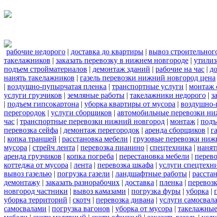
рабочие недорого
|
доставка до квартиры
|
вывоз строительног
такелажников
|
заказать перевозку в нижнем новгороде
|
утилиз
подъем стройматериалов
|
демонтаж зданий
|
рабочие на час
|
д
нанять такелажников
|
газель перевозки нижний новгород цена
|
воздушно-пупырчатая пленка
|
транспортные услуги
|
монтаж 
услуги грузчиков
|
земляные работы
|
такелажники недорого
|
з
|
подъем гипсокартона
|
уборка квартиры от мусора
|
воздушно-
перегородок
|
услуги сборщиков
|
автомобильные перевозки ни
час
|
транспортные перевозки нижний новгород
|
монтаж
|
подъ
перевозка сейфа
|
демонтаж перегородок
|
аренда сборщиков
|
г
|
копка траншей
|
расстановка мебели
|
грузовые перевозки ниж
мусора
|
стрейч лента
|
перевозка пианино
|
спецтехника
|
нанят
аренда грузчиков
|
копка погреба
|
перестановка мебели
|
перев
коттеджа от мусора
|
лента
|
перевозка шкафа
|
услуги спецтехн
вывоз газелью
|
погрузка газели
|
ландшафтные работы
|
расста
демонтажу
|
заказать разнорабочих
|
доставка
|
пленка
|
перевозк
новгород частники
|
вывоз камазами
|
погрузка фуры
|
уборка
|
уборка территорий
|
скотч
|
перевозка дивана
|
услуги самосвал
самосвалами
|
погрузка вагонов
|
уборка от мусора
|
такелажные