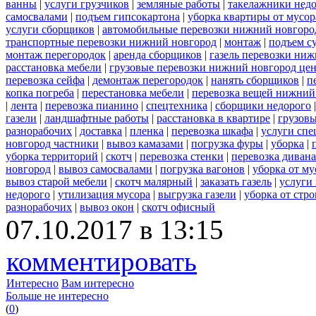
ванны
|
услуги грузчиков
|
земляные работы
|
такелажники нед
самосвалами
|
подъем гипсокартона
|
уборка квартиры от мусор
услуги сборщиков
|
автомобильные перевозки нижний новгоро
транспортные перевозки нижний новгород
|
монтаж
|
подъем с
монтаж перегородок
|
аренда сборщиков
|
газель перевозки ни
расстановка мебели
|
грузовые перевозки нижний новгород це
перевозка сейфа
|
демонтаж перегородок
|
нанять сборщиков
|
п
копка погреба
|
перестановка мебели
|
перевозка вещей нижний
|
лента
|
перевозка пианино
|
спецтехника
|
сборщики недорого
газели
|
ландшафтные работы
|
расстановка в квартире
|
грузовы
разнорабочих
|
доставка
|
пленка
|
перевозка шкафа
|
услуги спе
новгород частники
|
вывоз камазами
|
погрузка фуры
|
уборка
|
уборка территорий
|
скотч
|
перевозка стенки
|
перевозка дивана
новгород
|
вывоз самосвалами
|
погрузка вагонов
|
уборка от му
вывоз старой мебели
|
скотч малярный
|
заказать газель
|
услуги
недорого
|
утилизация мусора
|
выгрузка газели
|
уборка от стр
разнорабочих
|
вывоз окон
|
скотч офисный
07.10.2017 в 13:15
комментировать
Интересно
Вам интересно
Больше не интересно
(
0
)