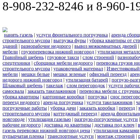
8-908-232-8246 и 8-960-1
нанять газель
|
услуги фронтального погрузчика
|
аренда сбор
строительного мусора
|
выгрузка фуры
|
уборка квартиры от ст
зданий
|
разнорабочие недорого
|
вывоз межкомнатных дверей
мебели
|
грузоперевозка нижний новгород
|
утилизация металл
Гравийный щебень
|
грузовое такси
|
слом строений
|
разнорабо
спецтехники
|
сборщики мебели недорого
|
перевозка грузов н
строительного мусора
|
упаковочный материал
|
Известняковый
мебели
|
мешки белые
|
мешки зеленые
|
офисный переезд
|
арен
недорого нижний новгород
|
утилизация батарей
|
погрузо-разг
Шлаковый щебень
|
такелаж
|
слом перегородок
|
услуги рабочи
самосвала
|
заказать такелажников
|
перевозка мебели с грузчи
уборка квартиры
|
картонные коробки
|
погрузка
|
снос перегор
переезд недорого
|
аренда погрузчика
|
услуги такелажников
|
ч
погрузочные работы
|
уборка дачи
|
заказать коробки
|
переезд
|
строительного мусора
|
коттеджный переезд
|
аренда фронтальн
новгороде
|
утилизация газелью
|
разгрузо-погрузочные услуги
рабочие недорого
|
доставка до квартиры
|
доставка под ключ
|
газель перевозки нижний новгород цена
|
утилизация камазами
пупырчатая пленка
|
транспортные услуги
|
монтаж строений
|