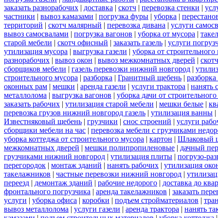
заказать разнорабочих
|
доставка
|
скотч
|
перевозка стенки
|
усл
частники
|
вывоз камазами
|
погрузка фуры
|
уборка
|
перестанов
территорий
|
скотч малярный
|
перевозка дивана
|
услуги самос
вывоз самосвалами
|
погрузка вагонов
|
уборка от мусора
|
таке
старой мебели
|
скотч офисный
|
заказать газель
|
услуги погруз
утилизация мусора
|
выгрузка газели
|
уборка от строительного
разнорабочих
|
вывоз окон
|
вывоз межкомнатных дверей
|
скот
сборщиков мебели
|
газель перевозки нижний новгород
|
утилиз
строительного мусора
|
разборка
|
Гранитный щебень
|
разборка
оконных рам
|
мешки
|
аренда газели
|
услуги трактора
|
нанять 
металлолома
|
выгрузка вагонов
|
уборка дачи от строительного
заказать рабочих
|
утилизация старой мебели
|
мешки белые
|
кв
перевозка грузов нижний новгород газель
|
утилизация ванны
|
Известняковый щебень
|
грузчики
|
снос строений
|
услуги рабо
сборщики мебели на час
|
перевозка мебели с грузчиками недо
уборка коттеджа от строительного мусора
|
картон
|
Шлаковый 
межкомнатных дверей
|
мешки полипропиленовые
|
дачный пер
грузчиками нижний новгород
|
утилизация плиты
|
погрузо-ра
перегородок
|
монтаж зданий
|
нанять рабочих
|
утилизация око
такелажников
|
частные перевозки нижний новгород
|
утилизац
переезд
|
демонтаж зданий
|
рабочие недорого
|
доставка до ква
фронтального погрузчика
|
аренда такелажников
|
заказать пер
услуги
|
уборка офиса
|
коробки
|
подъем стройматериалов
|
тра
вывоз металлолома
|
услуги газели
|
аренда трактора
|
нанять т
камазами
|
подъем строительных материалов
|
уборка коттеджа