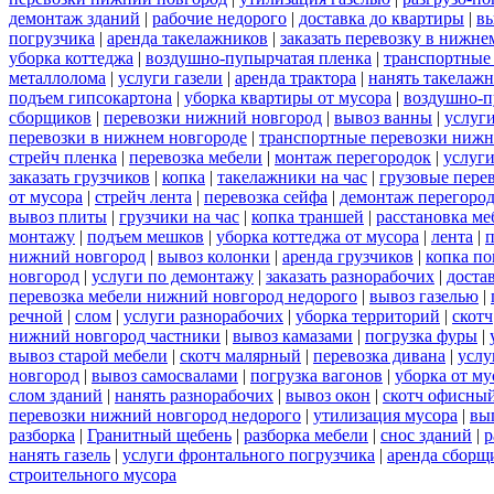
демонтаж зданий
|
рабочие недорого
|
доставка до квартиры
|
вы
погрузчика
|
аренда такелажников
|
заказать перевозку в нижне
уборка коттеджа
|
воздушно-пупырчатая пленка
|
транспортные
металлолома
|
услуги газели
|
аренда трактора
|
нанять такелаж
подъем гипсокартона
|
уборка квартиры от мусора
|
воздушно-п
сборщиков
|
перевозки нижний новгород
|
вывоз ванны
|
услуги
перевозки в нижнем новгороде
|
транспортные перевозки нижн
стрейч пленка
|
перевозка мебели
|
монтаж перегородок
|
услуг
заказать грузчиков
|
копка
|
такелажники на час
|
грузовые пере
от мусора
|
стрейч лента
|
перевозка сейфа
|
демонтаж перегоро
вывоз плиты
|
грузчики на час
|
копка траншей
|
расстановка ме
монтажу
|
подъем мешков
|
уборка коттеджа от мусора
|
лента
|
п
нижний новгород
|
вывоз колонки
|
аренда грузчиков
|
копка по
новгород
|
услуги по демонтажу
|
заказать разнорабочих
|
доста
перевозка мебели нижний новгород недорого
|
вывоз газелью
|
речной
|
слом
|
услуги разнорабочих
|
уборка территорий
|
скотч
нижний новгород частники
|
вывоз камазами
|
погрузка фуры
|
вывоз старой мебели
|
скотч малярный
|
перевозка дивана
|
услу
новгород
|
вывоз самосвалами
|
погрузка вагонов
|
уборка от му
слом зданий
|
нанять разнорабочих
|
вывоз окон
|
скотч офисны
перевозки нижний новгород недорого
|
утилизация мусора
|
вы
разборка
|
Гранитный щебень
|
разборка мебели
|
снос зданий
|
р
нанять газель
|
услуги фронтального погрузчика
|
аренда сборщ
строительного мусора