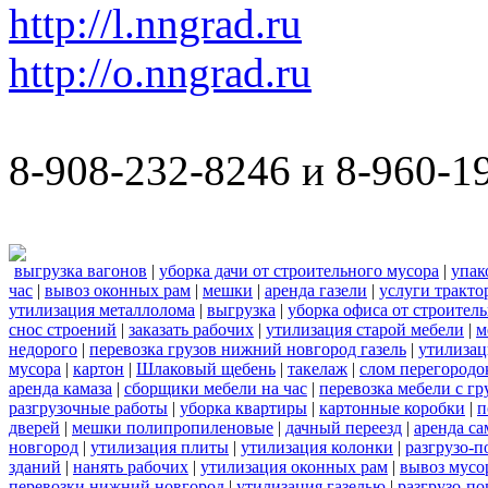
http://l.nngrad.ru
http://o.nngrad.ru
8-908-232-8246 и 8-960-1
выгрузка вагонов
|
уборка дачи от строительного мусора
|
упак
час
|
вывоз оконных рам
|
мешки
|
аренда газели
|
услуги тракто
утилизация металлолома
|
выгрузка
|
уборка офиса от строител
снос строений
|
заказать рабочих
|
утилизация старой мебели
|
м
недорого
|
перевозка грузов нижний новгород газель
|
утилизац
мусора
|
картон
|
Шлаковый щебень
|
такелаж
|
слом перегородо
аренда камаза
|
сборщики мебели на час
|
перевозка мебели с г
разгрузочные работы
|
уборка квартиры
|
картонные коробки
|
п
дверей
|
мешки полипропиленовые
|
дачный переезд
|
аренда са
новгород
|
утилизация плиты
|
утилизация колонки
|
разгрузо-п
зданий
|
нанять рабочих
|
утилизация оконных рам
|
вывоз мусо
перевозки нижний новгород
|
утилизация газелью
|
разгрузо-по