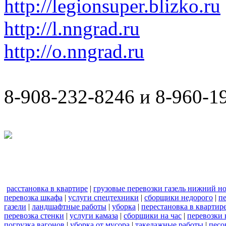
http://legionsuper.blizko.ru
http://l.nngrad.ru
http://o.nngrad.ru
8-908-232-8246 и 8-960-1
расстановка в квартире
|
грузовые перевозки газель нижний н
перевозка шкафа
|
услуги спецтехники
|
сборщики недорого
|
п
газели
|
ландшафтные работы
|
уборка
|
перестановка в квартир
перевозка стенки
|
услуги камаза
|
сборщики на час
|
перевозки 
погрузка вагонов
|
уборка от мусора
|
такелажные работы
|
песо