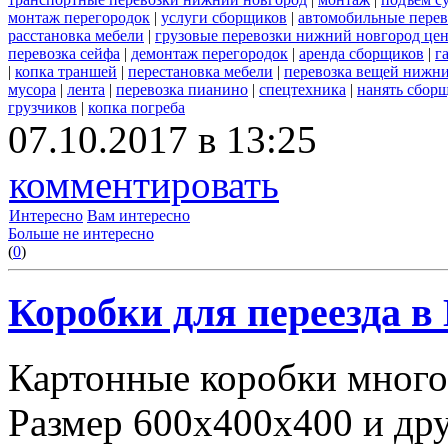
монтаж перегородок
|
услуги сборщиков
|
автомобильные пере
расстановка мебели
|
грузовые перевозки нижний новгород це
перевозка сейфа
|
демонтаж перегородок
|
аренда сборщиков
|
г
|
копка траншей
|
перестановка мебели
|
перевозка вещей нижн
мусора
|
лента
|
перевозка пианино
|
спецтехника
|
нанять сбор
грузчиков
|
копка погреба
07.10.2017 в 13:25
комментировать
Интересно
Вам интересно
Больше не интересно
(
0
)
Коробки для переезда 
Картонные коробки много
Размер 600х400х400 и дру