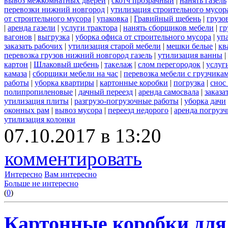
вывоз межкомнатных дверей
|
скотч прозрачный
|
нанять газель
перевозки нижний новгород
|
утилизация строительного мусор
от строительного мусора
|
упаковка
|
Гравийный щебень
|
грузо
|
аренда газели
|
услуги трактора
|
нанять сборщиков мебели
|
гр
вагонов
|
выгрузка
|
уборка офиса от строительного мусора
|
уп
заказать рабочих
|
утилизация старой мебели
|
мешки белые
|
кв
перевозка грузов нижний новгород газель
|
утилизация ванны
|
картон
|
Шлаковый щебень
|
такелаж
|
слом перегородок
|
услуг
камаза
|
сборщики мебели на час
|
перевозка мебели с грузчик
работы
|
уборка квартиры
|
картонные коробки
|
погрузка
|
снос
полипропиленовые
|
дачный переезд
|
аренда самосвала
|
заказа
утилизация плиты
|
разгрузо-погрузочные работы
|
уборка дачи
оконных рам
|
вывоз мусора
|
переезд недорого
|
аренда погрузч
утилизация колонки
07.10.2017 в 13:20
комментировать
Интересно
Вам интересно
Больше не интересно
(
0
)
Картонные коробки для 