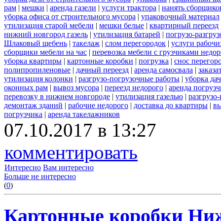
рам
|
мешки
|
аренда газели
|
услуги трактора
|
нанять сборщико
уборка офиса от строительного мусора
|
упаковочный материал
утилизация старой мебели
|
мешки белые
|
квартирный переезд
нижний новгород газель
|
утилизация батарей
|
погрузо-разгру
Шлаковый щебень
|
такелаж
|
слом перегородок
|
услуги рабочи
сборщики мебели на час
|
перевозка мебели с грузчиками недо
уборка квартиры
|
картонные коробки
|
погрузка
|
снос перегор
полипропиленовые
|
дачный переезд
|
аренда самосвала
|
заказа
утилизация колонки
|
разгрузо-погрузочные работы
|
уборка да
оконных рам
|
вывоз мусора
|
переезд недорого
|
аренда погрузч
перевозку в нижнем новгороде
|
утилизация газелью
|
разгрузо
демонтаж зданий
|
рабочие недорого
|
доставка до квартиры
|
вы
погрузчика
|
аренда такелажников
07.10.2017 в 13:27
комментировать
Интересно
Вам интересно
Больше не интересно
(
0
)
Картонные коробки Ни