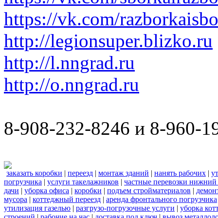
https://vk.com/razborkaisb
http://legionsuper.blizko.ru
http://l.nngrad.ru
http://o.nngrad.ru
8-908-232-8246 и 8-960-1
заказать коробки
|
переезд
|
монтаж зданий
|
нанять рабочих
|
у
погрузчика
|
услуги такелажников
|
частные перевозки нижний
дачи
|
уборка офиса
|
коробки
|
подъем стройматериалов
|
демон
мусора
|
коттеджный переезд
|
аренда фронтального погрузчика
утилизация газелью
|
разгрузо-погрузочные услуги
|
уборка кот
строений
|
рабочие на час
|
доставка под ключ
|
вывоз металлол