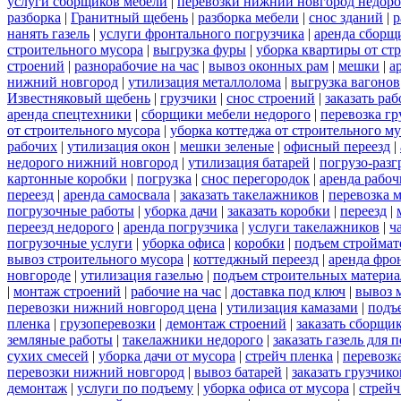
услуги сборщиков мебели
|
перевозки нижний новгород недоро
разборка
|
Гранитный щебень
|
разборка мебели
|
снос зданий
|
р
нанять газель
|
услуги фронтального погрузчика
|
аренда сборщ
строительного мусора
|
выгрузка фуры
|
уборка квартиры от ст
строений
|
разнорабочие на час
|
вывоз оконных рам
|
мешки
|
а
нижний новгород
|
утилизация металлолома
|
выгрузка вагонов
Известняковый щебень
|
грузчики
|
снос строений
|
заказать ра
аренда спецтехники
|
сборщики мебели недорого
|
перевозка гр
от строительного мусора
|
уборка коттеджа от строительного м
рабочих
|
утилизация окон
|
мешки зеленые
|
офисный переезд
|
недорого нижний новгород
|
утилизация батарей
|
погрузо-разг
картонные коробки
|
погрузка
|
снос перегородок
|
аренда рабоч
переезд
|
аренда самосвала
|
заказать такелажников
|
перевозка 
погрузочные работы
|
уборка дачи
|
заказать коробки
|
переезд
|
переезд недорого
|
аренда погрузчика
|
услуги такелажников
|
ч
погрузочные услуги
|
уборка офиса
|
коробки
|
подъем строймат
вывоз строительного мусора
|
коттеджный переезд
|
аренда фро
новгороде
|
утилизация газелью
|
подъем строительных материа
|
монтаж строений
|
рабочие на час
|
доставка под ключ
|
вывоз 
перевозки нижний новгород цена
|
утилизация камазами
|
подъ
пленка
|
грузоперевозки
|
демонтаж строений
|
заказать сборщи
земляные работы
|
такелажники недорого
|
заказать газель для
сухих смесей
|
уборка дачи от мусора
|
стрейч пленка
|
перевозк
перевозки нижний новгород
|
вывоз батарей
|
заказать грузчико
демонтаж
|
услуги по подъему
|
уборка офиса от мусора
|
стрейч