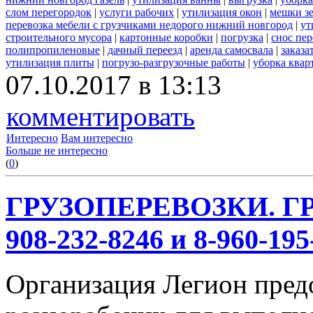
слом перегородок
|
услуги рабочих
|
утилизация окон
|
мешки з
перевозка мебели с грузчиками недорого нижний новгород
|
ут
строительного мусора
|
картонные коробки
|
погрузка
|
снос пе
полипропиленовые
|
дачный переезд
|
аренда самосвала
|
заказа
утилизация плиты
|
погрузо-разгрузочные работы
|
уборка квар
07.10.2017 в 13:13
комментировать
Интересно
Вам интересно
Больше не интересно
(
0
)
ГРУЗОПЕРЕВОЗКИ. ГР
908-232-8246 и 8-960-195
Организация Легион предо