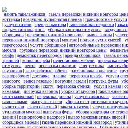
нанять такелажников
|
газель перевозки нижний новгород цен
коттеджа
|
воздушно-пупырчатая пленка
|
транспортные услуги
|
услуги газели
|
аренда трактора
|
такелажники недорого
|
заказ
подъем гипсокартона
|
уборка квартиры от мусора
|
воздушно-п
сборщиков
|
перевозки нижний новгород
|
вывоз ванны
|
услуги
перевозки нижний новгород
|
монтаж
|
подъем сухих смесей
|
у
перегородок
|
услуги сборщиков
|
автомобильные перевозки ни
мебели
|
грузовые перевозки нижний новгород цены
|
демонта
сейфа
|
демонтаж перегородок
|
аренда сборщиков
|
газель пере
траншей
|
копка погреба
|
перестановка мебели
|
перевозка вещ
от мусора
|
лента
|
перевозка пианино
|
спецтехника
|
нанять сб
грузчиков
|
ландшафтные работы
|
расстановка в квартире
|
гру
разнорабочих
|
доставка
|
пленка
|
перевозка шкафа
|
услуги спе
недорого
|
вывоз газелью
|
погрузка газели
|
погрузка фуры
|
уб
уборка территорий
|
скотч
|
перевозка стенки
|
услуги камаза
|
с
камазами
|
погрузка вагонов
|
уборка от мусора
|
такелажные ра
скотч малярный
|
перевозка дивана
|
услуги самосвала
|
заказат
самосвалами
|
выгрузка газели
|
уборка от строительного мусор
вывоз окон
|
скотч офисный
|
заказать газель
|
услуги погрузчик
утилизация мусора
|
выгрузка фуры
|
уборка квартиры от строи
зданий
|
разнорабочие недорого
|
вывоз межкомнатных дверей
сборщиков мебели
|
газель перевозки нижний новгород
|
утилиз
уборка дачи от строительного мусора
|
упаковка
|
Гравийный ще