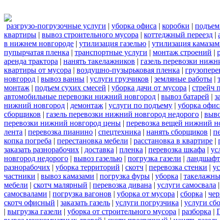
разгрузо-погрузочные услуги
|
уборка офиса
|
коробки
|
подъем
квартиры
|
вывоз строительного мусора
|
коттеджный переезд
|
в нижнем новгороде
|
утилизация газелью
|
утилизация камаза
пупырчатая пленка
|
транспортные услуги
|
монтаж строений
|
аренда трактора
|
нанять такелажников
|
газель перевозки нижн
квартиры от мусора
|
воздушно-пузырьковая пленка
|
грузопере
новгород
|
вывоз ванны
|
услуги грузчиков
|
земляные работы
|
монтаж
|
подъем сухих смесей
|
уборка дачи от мусора
|
стрейч 
автомобильные перевозки нижний новгород
|
вывоз батарей
|
з
нижний новгород
|
демонтаж
|
услуги по подъему
|
уборка офис
сборщиков
|
газель перевозки нижний новгород недорого
|
выв
перевозки нижний новгород цены
|
перевозка вещей нижний н
лента
|
перевозка пианино
|
спецтехника
|
нанять сборщиков
|
п
копка погреба
|
перестановка мебели
|
расстановка в квартире
|
заказать разнорабочих
|
доставка
|
пленка
|
перевозка шкафа
|
ус
новгород недорого
|
вывоз газелью
|
погрузка газели
|
ландшафт
разнорабочих
|
уборка территорий
|
скотч
|
перевозка стенки
|
ус
частники
|
вывоз камазами
|
погрузка фуры
|
уборка
|
такелажны
мебели
|
скотч малярный
|
перевозка дивана
|
услуги самосвала
самосвалами
|
погрузка вагонов
|
уборка от мусора
|
сборка
|
чер
скотч офисный
|
заказать газель
|
услуги погрузчика
|
услуги сб
|
выгрузка газели
|
уборка от строительного мусора
|
разборка
|