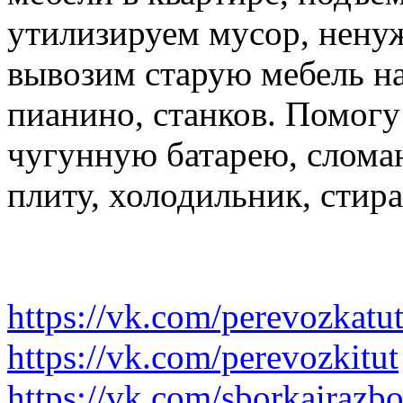
утилизируем мусор, нену
вывозим старую мебель на 
пианино, станков. Помогу
чугунную батарею, слома
плиту, холодильник, стир
https://vk.com/perevozkatu
https://vk.com/perevozkitut
https://vk.com/sborkairazb