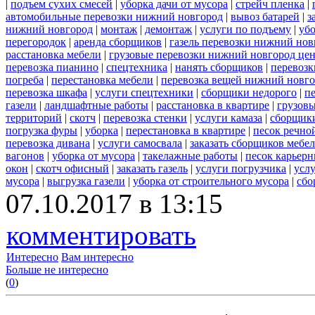
|
подъем сухих смесей
|
уборка дачи от мусора
|
стрейч пленка
|
автомобильные перевозки нижний новгород
|
вывоз батарей
|
з
нижний новгород
|
монтаж
|
демонтаж
|
услуги по подъему
|
убо
перегородок
|
аренда сборщиков
|
газель перевозки нижний нов
расстановка мебели
|
грузовые перевозки нижний новгород це
перевозка пианино
|
спецтехника
|
нанять сборщиков
|
перевозк
погреба
|
перестановка мебели
|
перевозка вещей нижний новг
перевозка шкафа
|
услуги спецтехники
|
сборщики недорого
|
п
газели
|
ландшафтные работы
|
расстановка в квартире
|
грузовы
территорий
|
скотч
|
перевозка стенки
|
услуги камаза
|
сборщики
погрузка фуры
|
уборка
|
перестановка в квартире
|
песок речно
перевозка дивана
|
услуги самосвала
|
заказать сборщиков мебе
вагонов
|
уборка от мусора
|
такелажные работы
|
песок карьер
окон
|
скотч офисный
|
заказать газель
|
услуги погрузчика
|
усл
мусора
|
выгрузка газели
|
уборка от строительного мусора
|
сбо
07.10.2017 в 13:15
комментировать
Интересно
Вам интересно
Больше не интересно
(
0
)