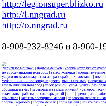
http://legionsuper.blizko.ru
http://l.nngrad.ru
http://o.nngrad.ru
8-908-232-8246 и 8-960-1
услуги по монтажу
|
подъем мешков
|
уборка коттеджа от мусо
по городу нижний новгород
|
вывоз колонки
|
аренда грузчиков
услуги по демонтажу
|
заказать разнорабочих
|
доставка
|
пленк
мебели нижний новгород недорого
|
вывоз газелью
|
погрузка г
газель нижний новгород
|
песок речной
|
слом
|
услуги разнора
сборщики на час
|
перевозки на газели нижний новгород частн
такелажные работы
|
песок карьерный
|
снос
|
аренда разнорабо
самосвала
|
заказать сборщиков мебели
|
перевозка мебели ниж
сборка
|
чернозем
|
сборка мебели
|
слом зданий
|
нанять разнор