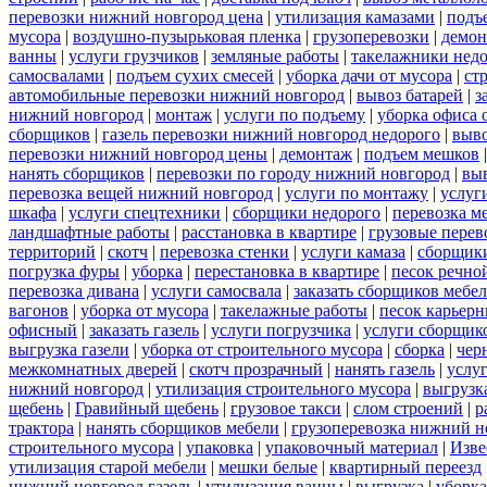
перевозки нижний новгород цена
|
утилизация камазами
|
подъ
мусора
|
воздушно-пузырьковая пленка
|
грузоперевозки
|
демон
ванны
|
услуги грузчиков
|
земляные работы
|
такелажники нед
самосвалами
|
подъем сухих смесей
|
уборка дачи от мусора
|
ст
автомобильные перевозки нижний новгород
|
вывоз батарей
|
з
нижний новгород
|
монтаж
|
услуги по подъему
|
уборка офиса 
сборщиков
|
газель перевозки нижний новгород недорого
|
выв
перевозки нижний новгород цены
|
демонтаж
|
подъем мешков
нанять сборщиков
|
перевозки по городу нижний новгород
|
вы
перевозка вещей нижний новгород
|
услуги по монтажу
|
услуг
шкафа
|
услуги спецтехники
|
сборщики недорого
|
перевозка м
ландшафтные работы
|
расстановка в квартире
|
грузовые перев
территорий
|
скотч
|
перевозка стенки
|
услуги камаза
|
сборщики
погрузка фуры
|
уборка
|
перестановка в квартире
|
песок речно
перевозка дивана
|
услуги самосвала
|
заказать сборщиков мебе
вагонов
|
уборка от мусора
|
такелажные работы
|
песок карьер
офисный
|
заказать газель
|
услуги погрузчика
|
услуги сборщик
выгрузка газели
|
уборка от строительного мусора
|
сборка
|
чер
межкомнатных дверей
|
скотч прозрачный
|
нанять газель
|
услу
нижний новгород
|
утилизация строительного мусора
|
выгрузк
щебень
|
Гравийный щебень
|
грузовое такси
|
слом строений
|
р
трактора
|
нанять сборщиков мебели
|
грузоперевозка нижний н
строительного мусора
|
упаковка
|
упаковочный материал
|
Изве
утилизация старой мебели
|
мешки белые
|
квартирный переезд
нижний новгород газель
|
утилизация ванны
|
выгрузка
|
уборка