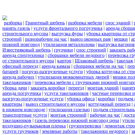
разборка
|
Гранитный щебень
|
разборка мебели
|
снос зданий
|
нанять газель
|
услуги фронтального погрузчика
|
аренда сборщ
строительного мусора
|
выгрузка фуры
|
уборка квартиры от ст
строений
|
разнорабочие на час
|
вывоз оконных рам
|
мешки
|
а
нижний новгород
|
утилизация металлолома
|
выгрузка вагонов
Известняковый щебень
|
грузчики
|
снос строений
|
заказать ра
аренда спецтехники
|
сборщики мебели недорого
|
перевозка гр
от строительного мусора
|
картон
|
Шлаковый щебень
|
такелаж
офисный переезд
|
аренда камаза
|
сборщики мебели на час
|
пер
батарей
|
погрузо-разгрузочные услуги
|
уборка коттеджа от ст
аренда рабочих
|
утилизация межкомнатных дверей
|
мешки по
такелажников
|
перевозка мебели с грузчиками нижний новгор
уборка дачи
|
заказать коробки
|
переезд
|
монтаж зданий
|
нанят
аренда погрузчика
|
услуги такелажников
|
частные перевозки 
разгрузо-погрузочные услуги
|
уборка офиса
|
коробки
|
подъем 
квартиры
|
вывоз строительного мусора
|
коттеджный переезд
|
в нижнем новгороде
|
утилизация газелью
|
подъем строительн
транспортные услуги
|
монтаж строений
|
рабочие на час
|
доста
такелажников
|
газель перевозки нижний новгород цена
|
утили
воздушно-пузырьковая пленка
|
грузоперевозки
|
демонтаж стр
услуги грузчиков
|
земляные работы
|
такелажники недорого
|
з