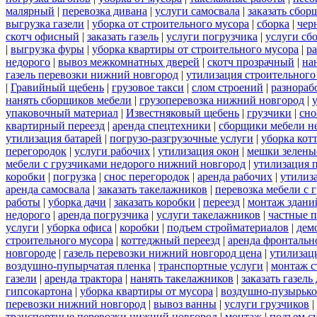
малярный
|
перевозка дивана
|
услуги самосвала
|
заказать сбор
выгрузка газели
|
уборка от строительного мусора
|
сборка
|
чер
скотч офисный
|
заказать газель
|
услуги погрузчика
|
услуги сб
|
выгрузка фуры
|
уборка квартиры от строительного мусора
|
ра
недорого
|
вывоз межкомнатных дверей
|
скотч прозрачный
|
на
газель перевозки нижний новгород
|
утилизация строительного
|
Гравийный щебень
|
грузовое такси
|
слом строений
|
разнораб
нанять сборщиков мебели
|
грузоперевозка нижний новгород
|
упаковочный материал
|
Известняковый щебень
|
грузчики
|
сно
квартирный переезд
|
аренда спецтехники
|
сборщики мебели н
утилизация батарей
|
погрузо-разгрузочные услуги
|
уборка кот
перегородок
|
услуги рабочих
|
утилизация окон
|
мешки зелены
мебели с грузчиками недорого нижний новгород
|
утилизация 
коробки
|
погрузка
|
снос перегородок
|
аренда рабочих
|
утилиз
аренда самосвала
|
заказать такелажников
|
перевозка мебели с
работы
|
уборка дачи
|
заказать коробки
|
переезд
|
монтаж здани
недорого
|
аренда погрузчика
|
услуги такелажников
|
частные 
услуги
|
уборка офиса
|
коробки
|
подъем стройматериалов
|
дем
строительного мусора
|
коттеджный переезд
|
аренда фронтальн
новгороде
|
газель перевозки нижний новгород цена
|
утилизац
воздушно-пупырчатая пленка
|
транспортные услуги
|
монтаж с
газели
|
аренда трактора
|
нанять такелажников
|
заказать газел
гипсокартона
|
уборка квартиры от мусора
|
воздушно-пузырько
перевозки нижний новгород
|
вывоз ванны
|
услуги грузчиков
|
транспортные перевозки нижний новгород
|
монтаж
|
подъем с