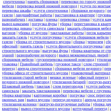
спецтехника
|
нанять сборщиков
|
перевозки по городу нижний
мебели
|
перевозка вещей нижний новгород
|
услуги по монтаж
перевозка шкафа
|
услуги спецтехники
|
сборщики недорого
|
п
газели
|
ландшафтные работы
|
расстановка в квартире
|
грузовы
разнорабочих
|
доставка
|
пленка
|
перевозка стенки
|
услуги кам
вывоз камазами
|
погрузка фуры
|
уборка
|
перестановка в кварт
перевозка дивана
|
услуги самосвала
|
заказать сборщиков мебе
вагонов
|
уборка от мусора
|
такелажные работы
|
песок карьер
заказать газель
|
услуги погрузчика
|
услуги сборщиков мебели
газели
|
уборка от строительного мусора
|
сборка
|
чернозем
|
сб
офисный
|
нанять газель
|
услуги фронтального погрузчика
|
ар
строительного мусора
|
выгрузка фуры
|
уборка квартиры от ст
зданий
|
разнорабочие недорого
|
вывоз межкомнатных дверей
сборщиков мебели
|
грузоперевозка нижний новгород
|
утилиза
упаковка
|
Гравийный щебень
|
грузовое такси
|
слом строений
переезд
|
аренда спецтехники
|
сборщики мебели недорого
|
пер
уборка офиса от строительного мусора
|
упаковочный материал
утилизация старой мебели
|
мешки зеленые
|
офисный переезд
|
недорого нижний новгород
|
утилизация батарей
|
погрузо-разг
Шлаковый щебень
|
такелаж
|
слом перегородок
|
услуги рабочи
самосвала
|
заказать такелажников
|
перевозка мебели с грузчи
уборка квартиры
|
картонные коробки
|
погрузка
|
снос перегор
оконных рам
|
вывоз мусора
|
переезд недорого
|
аренда погрузч
утилизация колонки
|
разгрузо-погрузочные работы
|
уборка да
квартиры
|
вывоз строительного мусора
|
коттеджный переезд
|