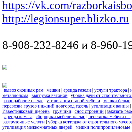
https://vk.com/razborkaisb
http://legionsuper.blizko.ru
8-908-232-8246 и 8-960-1
вывоз оконных рам
|
мешки
|
аренда газели
|
услуги трактора
|
металлолома
|
выгрузка вагонов
|
уборка дачи от строительного
разнорабочие на час
|
утилизация старой мебели
|
мешки белые
перевозка грузов нижний новгород газель
|
утилизация ванны
|
Известняковый щебень
|
грузчики
|
снос строений
|
заказать ра
|
аренда камаза
|
сборщики мебели на час
|
перевозка мебели с 
разгрузочные услуги
|
уборка коттеджа от строительного мусор
утилизация межкомнатных дверей
|
мешки полипропиленовые