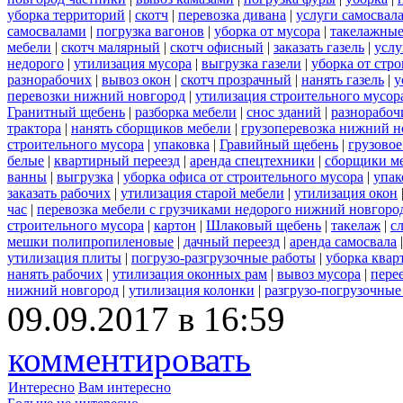
уборка территорий
|
скотч
|
перевозка дивана
|
услуги самосвал
самосвалами
|
погрузка вагонов
|
уборка от мусора
|
такелажные
мебели
|
скотч малярный
|
скотч офисный
|
заказать газель
|
услу
недорого
|
утилизация мусора
|
выгрузка газели
|
уборка от стр
разнорабочих
|
вывоз окон
|
скотч прозрачный
|
нанять газель
|
у
перевозки нижний новгород
|
утилизация строительного мусор
Гранитный щебень
|
разборка мебели
|
снос зданий
|
разнорабоч
трактора
|
нанять сборщиков мебели
|
грузоперевозка нижний н
строительного мусора
|
упаковка
|
Гравийный щебень
|
грузовое
белые
|
квартирный переезд
|
аренда спецтехники
|
сборщики ме
ванны
|
выгрузка
|
уборка офиса от строительного мусора
|
упак
заказать рабочих
|
утилизация старой мебели
|
утилизация окон
час
|
перевозка мебели с грузчиками недорого нижний новгоро
строительного мусора
|
картон
|
Шлаковый щебень
|
такелаж
|
с
мешки полипропиленовые
|
дачный переезд
|
аренда самосвала
утилизация плиты
|
погрузо-разгрузочные работы
|
уборка квар
нанять рабочих
|
утилизация оконных рам
|
вывоз мусора
|
пере
нижний новгород
|
утилизация колонки
|
разгрузо-погрузочные
09.09.2017 в 16:59
комментировать
Интересно
Вам интересно