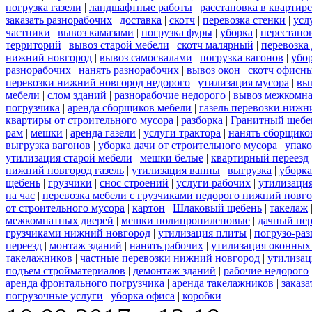
погрузка газели
|
ландшафтные работы
|
расстановка в квартире
заказать разнорабочих
|
доставка
|
скотч
|
перевозка стенки
|
усл
частники
|
вывоз камазами
|
погрузка фуры
|
уборка
|
перестанов
территорий
|
вывоз старой мебели
|
скотч малярный
|
перевозка
нижний новгород
|
вывоз самосвалами
|
погрузка вагонов
|
убор
разнорабочих
|
нанять разнорабочих
|
вывоз окон
|
скотч офисн
перевозки нижний новгород недорого
|
утилизация мусора
|
вы
мебели
|
слом зданий
|
разнорабочие недорого
|
вывоз межкомна
погрузчика
|
аренда сборщиков мебели
|
газель перевозки нижн
квартиры от строительного мусора
|
разборка
|
Гранитный щебе
рам
|
мешки
|
аренда газели
|
услуги трактора
|
нанять сборщико
выгрузка вагонов
|
уборка дачи от строительного мусора
|
упако
утилизация старой мебели
|
мешки белые
|
квартирный переезд
нижний новгород газель
|
утилизация ванны
|
выгрузка
|
уборка
щебень
|
грузчики
|
снос строений
|
услуги рабочих
|
утилизация
на час
|
перевозка мебели с грузчиками недорого нижний новг
от строительного мусора
|
картон
|
Шлаковый щебень
|
такелаж
межкомнатных дверей
|
мешки полипропиленовые
|
дачный пер
грузчиками нижний новгород
|
утилизация плиты
|
погрузо-ра
переезд
|
монтаж зданий
|
нанять рабочих
|
утилизация оконных
такелажников
|
частные перевозки нижний новгород
|
утилизац
подъем стройматериалов
|
демонтаж зданий
|
рабочие недорого
аренда фронтального погрузчика
|
аренда такелажников
|
заказ
погрузочные услуги
|
уборка офиса
|
коробки