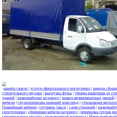
нанять газель
|
услуги фронтального погрузчика
|
аренда сбор
строительного мусора
|
выгрузка фуры
|
уборка квартиры от ст
зданий
|
разнорабочие недорого
|
вывоз межкомнатных дверей
мебели
|
грузоперевозка нижний новгород
|
утилизация металл
Гравийный щебень
|
грузовое такси
|
слом строений
|
разнорабо
спецтехники
|
сборщики мебели недорого
|
перевозка грузов н
строительного мусора
|
упаковочный материал
|
Известняковый