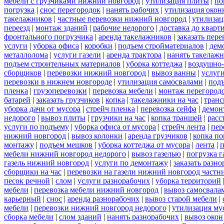
мебели с грузчиками нижний новгород
|
утилизация плиты
|
по
погрузка
|
снос перегородок
|
нанять рабочих
|
утилизация окон
такелажников
|
частные перевозки нижний новгород
|
утилизац
переезд
|
монтаж зданий
|
рабочие недорого
|
доставка до кварт
фронтального погрузчика
|
аренда такелажников
|
заказать пер
услуги
|
уборка офиса
|
коробки
|
подъем стройматериалов
|
дем
металлолома
|
услуги газели
|
аренда трактора
|
нанять такелаж
подъем строительных материалов
|
уборка коттеджа
|
воздушно-
сборщиков
|
перевозки нижний новгород
|
вывоз ванны
|
услуги
перевозки в нижнем новгороде
|
утилизация самосвалами
|
под
пленка
|
грузоперевозки
|
перевозка мебели
|
монтаж перегород
батарей
|
заказать грузчиков
|
копка
|
такелажники на час
|
транс
уборка дачи от мусора
|
стрейч пленка
|
перевозка сейфа
|
демон
недорого
|
вывоз плиты
|
грузчики на час
|
копка траншей
|
расс
услуги по подъему
|
уборка офиса от мусора
|
стрейч лента
|
пер
нижний новгород
|
вывоз колонки
|
аренда грузчиков
|
копка по
монтажу
|
подъем мешков
|
уборка коттеджа от мусора
|
лента
|
п
мебели нижний новгород недорого
|
вывоз газелью
|
погрузка г
газель нижний новгород
|
услуги по демонтажу
|
заказать разн
сборщики на час
|
перевозки на газели нижний новгород частн
песок речной
|
слом
|
услуги разнорабочих
|
уборка территорий
мебели
|
перевозка мебели нижний новгород
|
вывоз самосвала
карьерный
|
снос
|
аренда разнорабочих
|
вывоз старой мебели
|
мебели
|
перевозки нижний новгород недорого
|
утилизация му
сборка мебели
|
слом зданий
|
нанять разнорабочих
|
вывоз окон