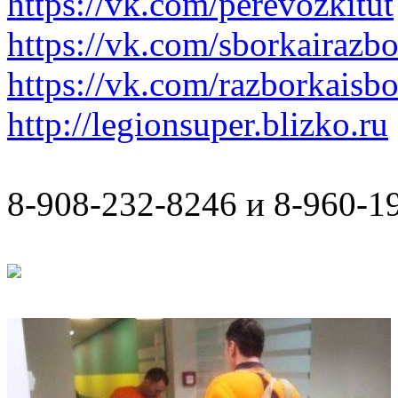
https://vk.com/perevozkitut
https://vk.com/sborkairazb
https://vk.com/razborkaisb
http://legionsuper.blizko.ru
8-908-232-8246 и 8-960-1