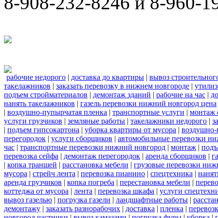
8-908-232-8246 и 8-960-1
рабочие недорого
|
доставка до квартиры
|
вывоз строительног
такелажников
|
заказать перевозку в нижнем новгороде
|
утилиз
подъем стройматериалов
|
демонтаж зданий
|
рабочие на час
|
д
нанять такелажников
|
газель перевозки нижний новгород цена
|
воздушно-пупырчатая пленка
|
транспортные услуги
|
монтаж 
услуги грузчиков
|
земляные работы
|
такелажники недорого
|
з
|
подъем гипсокартона
|
уборка квартиры от мусора
|
воздушно-
перегородок
|
услуги сборщиков
|
автомобильные перевозки ни
час
|
транспортные перевозки нижний новгород
|
монтаж
|
подъ
перевозка сейфа
|
демонтаж перегородок
|
аренда сборщиков
|
г
|
копка траншей
|
расстановка мебели
|
грузовые перевозки ниж
мусора
|
стрейч лента
|
перевозка пианино
|
спецтехника
|
нанят
аренда грузчиков
|
копка погреба
|
перестановка мебели
|
перев
коттеджа от мусора
|
лента
|
перевозка шкафа
|
услуги спецтехн
вывоз газелью
|
погрузка газели
|
ландшафтные работы
|
расста
демонтажу
|
заказать разнорабочих
|
доставка
|
пленка
|
перевозк
новгород частники
|
вывоз камазами
|
погрузка фуры
|
уборка
|