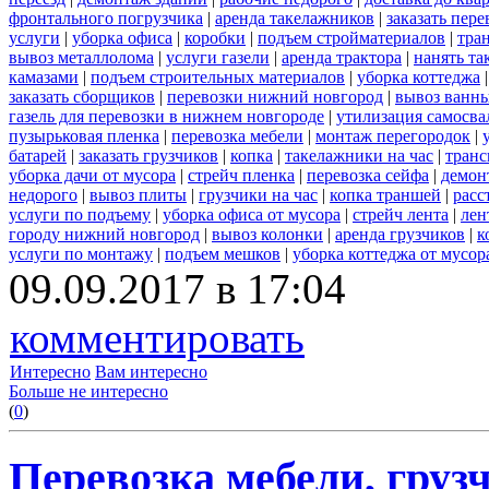
фронтального погрузчика
|
аренда такелажников
|
заказать пер
услуги
|
уборка офиса
|
коробки
|
подъем стройматериалов
|
тра
вывоз металлолома
|
услуги газели
|
аренда трактора
|
нанять т
камазами
|
подъем строительных материалов
|
уборка коттеджа
заказать сборщиков
|
перевозки нижний новгород
|
вывоз ванн
газель для перевозки в нижнем новгороде
|
утилизация самосва
пузырьковая пленка
|
перевозка мебели
|
монтаж перегородок
|
батарей
|
заказать грузчиков
|
копка
|
такелажники на час
|
транс
уборка дачи от мусора
|
стрейч пленка
|
перевозка сейфа
|
демон
недорого
|
вывоз плиты
|
грузчики на час
|
копка траншей
|
расс
услуги по подъему
|
уборка офиса от мусора
|
стрейч лента
|
лен
городу нижний новгород
|
вывоз колонки
|
аренда грузчиков
|
к
услуги по монтажу
|
подъем мешков
|
уборка коттеджа от мусор
09.09.2017 в 17:04
комментировать
Интересно
Вам интересно
Больше не интересно
(
0
)
Перевозка мебели, грузч