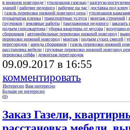
в нижнем новгороде
|
утилизация газелью
|
разгрузо-погрузочн
зданий
|
рабочие недорого
|
рабочие на час
|
доставка под ключ
|
газель перевозки нижний новгород цена
|
утилизация камазам
пупырчатая пленка
|
транспортные услуги
|
монтаж строений
|
грузчиков
|
земляные работы
|
такелажники недорого
|
заказать
подъем гипсокартона
|
уборка квартиры от мусора
|
воздушно-п
сборщиков
|
автомобильные перевозки нижний новгород
|
выво
перевозки нижний новгород
|
монтаж
|
подъем сухих смесей
|
у
перегородок
|
аренда сборщиков
|
газель перевозки нижний нов
расстановка мебели
|
грузовые перевозки нижний новгород це
перевозка сейфа
|
демонтаж перегородок
09.09.2017 в 16:55
комментировать
Интересно
Вам интересно
Больше не интересно
(
0
)
Заказ Газели, квартирн
расстановка мебели, вы