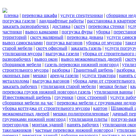
пленка
|
перевозка шкафа
|
услуги спецтехники
|
сборщики нед
погрузка газели
|
ландшафтные работы
|
расстановка в квартире
заказать разнорабочих
|
доставка
|
скотч
|
перевозка стенки
|
усл
частники
|
вывоз камазами
|
погрузка фуры
|
уборка
|
перестанов
территорий
|
скотч малярный
|
перевозка дивана
|
услуги самос
вывоз самосвалами
|
погрузка вагонов
|
уборка от мусора
|
таке
старой мебели
|
скотч офисный
|
заказать газель
|
услуги погруз
утилизация мусора
|
выгрузка газели
|
уборка от строительного
разнорабочих
|
вывоз окон
|
вывоз межкомнатных дверей
|
скот
сборщиков мебели
|
газель перевозки нижний новгород
|
утилиз
строительного мусора
|
разборка
|
Гранитный щебень
|
разборка
оконных рам
|
мешки
|
аренда газели
|
услуги трактора
|
нанять 
металлолома
|
выгрузка вагонов
|
уборка дачи от строительного
заказать рабочих
|
утилизация старой мебели
|
мешки белые
|
кв
перевозка грузов нижний новгород газель
|
утилизация ванны
|
Известняковый щебень
|
грузчики
|
снос строений
|
услуги рабо
сборщики мебели на час
|
перевозка мебели с грузчиками недо
уборка коттеджа от строительного мусора
|
картон
|
Шлаковый 
межкомнатных дверей
|
мешки полипропиленовые
|
дачный пер
грузчиками нижний новгород
|
утилизация плиты
|
погрузо-ра
перегородок
|
монтаж зданий
|
нанять рабочих
|
утилизация око
такелажников
|
частные перевозки нижний новгород
|
утилизац
переезд
|
демонтаж зданий
|
рабочие недорого
|
доставка до ква