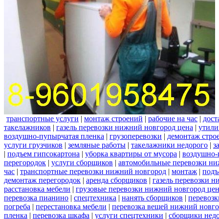
транспортные услуги
|
монтаж строений
|
рабочие на час
|
дост
такелажников
|
газель перевозки нижний новгород цена
|
утили
воздушно-пупырчатая пленка
|
грузоперевозки
|
демонтаж стро
услуги грузчиков
|
земляные работы
|
такелажники недорого
|
з
|
подъем гипсокартона
|
уборка квартиры от мусора
|
воздушно-
перегородок
|
услуги сборщиков
|
автомобильные перевозки ни
час
|
транспортные перевозки нижний новгород
|
монтаж
|
подъ
демонтаж перегородок
|
аренда сборщиков
|
газель перевозки 
расстановка мебели
|
грузовые перевозки нижний новгород це
перевозка пианино
|
спецтехника
|
нанять сборщиков
|
перевозк
погреба
|
перестановка мебели
|
перевозка вещей нижний новг
пленка
|
перевозка шкафа
|
услуги спецтехники
|
сборщики нед