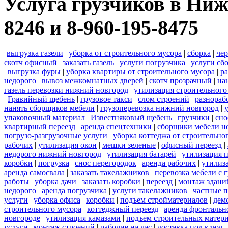
Услуга грузчиков в Ниж
8246 и 8-960-195-8475
выгрузка газели
|
уборка от строительного мусора
|
сборка
|
че
скотч офисный
|
заказать газель
|
услуги погрузчика
|
услуги сб
|
выгрузка фуры
|
уборка квартиры от строительного мусора
|
ра
недорого
|
вывоз межкомнатных дверей
|
скотч прозрачный
|
на
газель перевозки нижний новгород
|
утилизация строительного
|
Гравийный щебень
|
грузовое такси
|
слом строений
|
разнораб
нанять сборщиков мебели
|
грузоперевозка нижний новгород
|
упаковочный материал
|
Известняковый щебень
|
грузчики
|
сно
квартирный переезд
|
аренда спецтехники
|
сборщики мебели н
погрузо-разгрузочные услуги
|
уборка коттеджа от строительно
рабочих
|
утилизация окон
|
мешки зеленые
|
офисный переезд
|
недорого нижний новгород
|
утилизация батарей
|
утилизация 
коробки
|
погрузка
|
снос перегородок
|
аренда рабочих
|
утилиз
аренда самосвала
|
заказать такелажников
|
перевозка мебели с
работы
|
уборка дачи
|
заказать коробки
|
переезд
|
монтаж здани
недорого
|
аренда погрузчика
|
услуги такелажников
|
частные 
услуги
|
уборка офиса
|
коробки
|
подъем стройматериалов
|
дем
строительного мусора
|
коттеджный переезд
|
аренда фронтальн
новгороде
|
утилизация камазами
|
подъем строительных матер
услуги
|
монтаж строений
|
рабочие на час
|
доставка под ключ
|