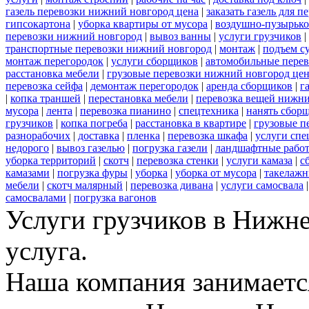
газель перевозки нижний новгород цена
|
заказать газель для 
гипсокартона
|
уборка квартиры от мусора
|
воздушно-пузырько
перевозки нижний новгород
|
вывоз ванны
|
услуги грузчиков
|
транспортные перевозки нижний новгород
|
монтаж
|
подъем с
монтаж перегородок
|
услуги сборщиков
|
автомобильные пере
расстановка мебели
|
грузовые перевозки нижний новгород це
перевозка сейфа
|
демонтаж перегородок
|
аренда сборщиков
|
г
|
копка траншей
|
перестановка мебели
|
перевозка вещей нижн
мусора
|
лента
|
перевозка пианино
|
спецтехника
|
нанять сбор
грузчиков
|
копка погреба
|
расстановка в квартире
|
грузовые п
разнорабочих
|
доставка
|
пленка
|
перевозка шкафа
|
услуги спе
недорого
|
вывоз газелью
|
погрузка газели
|
ландшафтные рабо
уборка территорий
|
скотч
|
перевозка стенки
|
услуги камаза
|
с
камазами
|
погрузка фуры
|
уборка
|
уборка от мусора
|
такелажн
мебели
|
скотч малярный
|
перевозка дивана
|
услуги самосвала
самосвалами
|
погрузка вагонов
Услуги грузчиков в Нижн
услуга.
Наша компания занимается