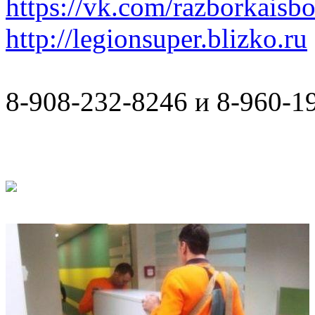
https://vk.com/razborkaisb
http://legionsuper.blizko.ru
8-908-232-8246 и 8-960-1