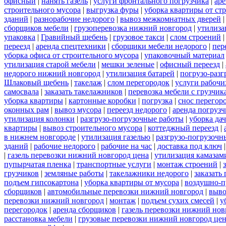
офисный
|
нанять газель
|
услуги фронтального погрузчика
|
ар
строительного мусора
|
выгрузка фуры
|
уборка квартиры от ст
зданий
|
разнорабочие недорого
|
вывоз межкомнатных дверей
сборщиков мебели
|
грузоперевозка нижний новгород
|
утилиза
упаковка
|
Гравийный щебень
|
грузовое такси
|
слом строений
переезд
|
аренда спецтехники
|
сборщики мебели недорого
|
пер
уборка офиса от строительного мусора
|
упаковочный материал
утилизация старой мебели
|
мешки зеленые
|
офисный переезд
|
недорого нижний новгород
|
утилизация батарей
|
погрузо-разг
Шлаковый щебень
|
такелаж
|
слом перегородок
|
услуги рабочи
самосвала
|
заказать такелажников
|
перевозка мебели с грузчи
уборка квартиры
|
картонные коробки
|
погрузка
|
снос перегор
оконных рам
|
вывоз мусора
|
переезд недорого
|
аренда погрузч
утилизация колонки
|
разгрузо-погрузочные работы
|
уборка да
квартиры
|
вывоз строительного мусора
|
коттеджный переезд
|
в нижнем новгороде
|
утилизация газелью
|
разгрузо-погрузочн
зданий
|
рабочие недорого
|
рабочие на час
|
доставка под ключ
|
газель перевозки нижний новгород цена
|
утилизация камазам
пупырчатая пленка
|
транспортные услуги
|
монтаж строений
|
грузчиков
|
земляные работы
|
такелажники недорого
|
заказать
подъем гипсокартона
|
уборка квартиры от мусора
|
воздушно-п
сборщиков
|
автомобильные перевозки нижний новгород
|
выво
перевозки нижний новгород
|
монтаж
|
подъем сухих смесей
|
у
перегородок
|
аренда сборщиков
|
газель перевозки нижний нов
расстановка мебели
|
грузовые перевозки нижний новгород це