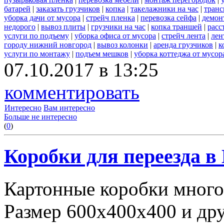
батарей
|
заказать грузчиков
|
копка
|
такелажники на час
|
транс
уборка дачи от мусора
|
стрейч пленка
|
перевозка сейфа
|
демон
недорого
|
вывоз плиты
|
грузчики на час
|
копка траншей
|
расс
услуги по подъему
|
уборка офиса от мусора
|
стрейч лента
|
лен
городу нижний новгород
|
вывоз колонки
|
аренда грузчиков
|
к
услуги по монтажу
|
подъем мешков
|
уборка коттеджа от мусор
07.10.2017 в 13:25
комментировать
Интересно
Вам интересно
Больше не интересно
(
0
)
Коробки для переезда 
Картонные коробки много
Размер 600х400х400 и дру