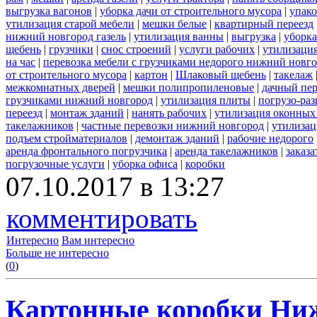
выгрузка вагонов
|
уборка дачи от строительного мусора
|
упако
утилизация старой мебели
|
мешки белые
|
квартирный переезд
нижний новгород газель
|
утилизация ванны
|
выгрузка
|
уборка
щебень
|
грузчики
|
снос строений
|
услуги рабочих
|
утилизация
на час
|
перевозка мебели с грузчиками недорого нижний новг
от строительного мусора
|
картон
|
Шлаковый щебень
|
такелаж
межкомнатных дверей
|
мешки полипропиленовые
|
дачный пер
грузчиками нижний новгород
|
утилизация плиты
|
погрузо-ра
переезд
|
монтаж зданий
|
нанять рабочих
|
утилизация оконных
такелажников
|
частные перевозки нижний новгород
|
утилизац
подъем стройматериалов
|
демонтаж зданий
|
рабочие недорого
аренда фронтального погрузчика
|
аренда такелажников
|
заказ
погрузочные услуги
|
уборка офиса
|
коробки
07.10.2017 в 13:27
комментировать
Интересно
Вам интересно
Больше не интересно
(
0
)
Картонные коробки Ни