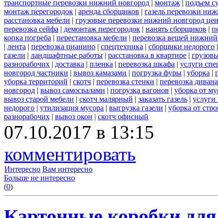
транспортные перевозки нижний новгород
|
монтаж
|
подъем с
монтаж перегородок
|
аренда сборщиков
|
газель перевозки ни
расстановка мебели
|
грузовые перевозки нижний новгород це
перевозка сейфа
|
демонтаж перегородок
|
нанять сборщиков
|
п
копка погреба
|
перестановка мебели
|
перевозка вещей нижний
|
лента
|
перевозка пианино
|
спецтехника
|
сборщики недорого
газели
|
ландшафтные работы
|
расстановка в квартире
|
грузовы
разнорабочих
|
доставка
|
пленка
|
перевозка шкафа
|
услуги спе
новгород частники
|
вывоз камазами
|
погрузка фуры
|
уборка
|
уборка территорий
|
скотч
|
перевозка стенки
|
перевозка дивана
новгород
|
вывоз самосвалами
|
погрузка вагонов
|
уборка от му
вывоз старой мебели
|
скотч малярный
|
заказать газель
|
услуги
недорого
|
утилизация мусора
|
выгрузка газели
|
уборка от стр
разнорабочих
|
вывоз окон
|
скотч офисный
07.10.2017 в 13:15
комментировать
Интересно
Вам интересно
Больше не интересно
(
0
)
Картонные коробки для