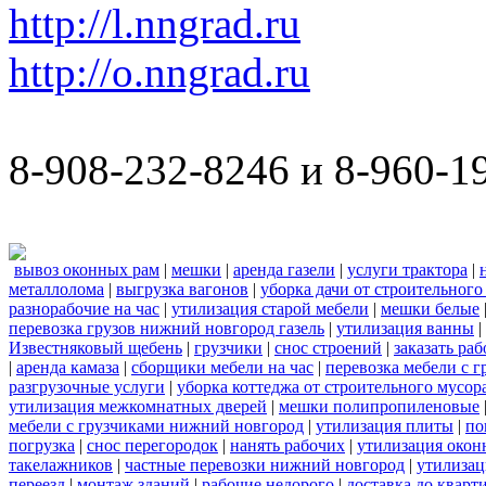
http://l.nngrad.ru
http://o.nngrad.ru
8-908-232-8246 и 8-960-1
вывоз оконных рам
|
мешки
|
аренда газели
|
услуги трактора
|
металлолома
|
выгрузка вагонов
|
уборка дачи от строительного
разнорабочие на час
|
утилизация старой мебели
|
мешки белые
перевозка грузов нижний новгород газель
|
утилизация ванны
|
Известняковый щебень
|
грузчики
|
снос строений
|
заказать ра
|
аренда камаза
|
сборщики мебели на час
|
перевозка мебели с 
разгрузочные услуги
|
уборка коттеджа от строительного мусор
утилизация межкомнатных дверей
|
мешки полипропиленовые
мебели с грузчиками нижний новгород
|
утилизация плиты
|
по
погрузка
|
снос перегородок
|
нанять рабочих
|
утилизация окон
такелажников
|
частные перевозки нижний новгород
|
утилизац
переезд
|
монтаж зданий
|
рабочие недорого
|
доставка до кварт