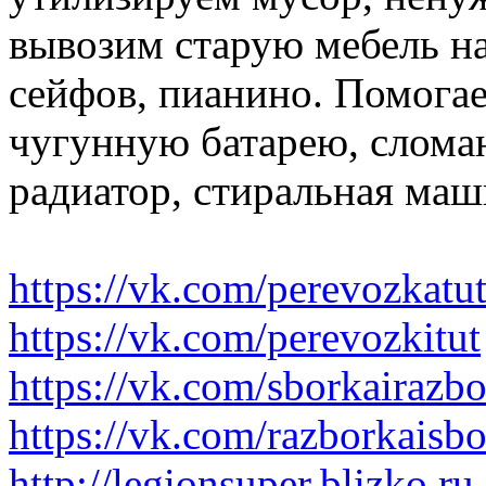
вывозим старую мебель на 
сейфов, пианино. Помогае
чугунную батарею, слома
радиатор, стиральная маш
https://vk.com/perevozkatu
https://vk.com/perevozkitut
https://vk.com/sborkairazb
https://vk.com/razborkaisb
http://legionsuper.blizko.ru