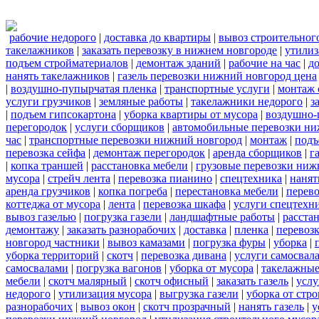
рабочие недорого
|
доставка до квартиры
|
вывоз строительног
такелажников
|
заказать перевозку в нижнем новгороде
|
утилиз
подъем стройматериалов
|
демонтаж зданий
|
рабочие на час
|
д
нанять такелажников
|
газель перевозки нижний новгород цена
|
воздушно-пупырчатая пленка
|
транспортные услуги
|
монтаж 
услуги грузчиков
|
земляные работы
|
такелажники недорого
|
з
|
подъем гипсокартона
|
уборка квартиры от мусора
|
воздушно-
перегородок
|
услуги сборщиков
|
автомобильные перевозки ни
час
|
транспортные перевозки нижний новгород
|
монтаж
|
подъ
перевозка сейфа
|
демонтаж перегородок
|
аренда сборщиков
|
г
|
копка траншей
|
расстановка мебели
|
грузовые перевозки ниж
мусора
|
стрейч лента
|
перевозка пианино
|
спецтехника
|
нанят
аренда грузчиков
|
копка погреба
|
перестановка мебели
|
перев
коттеджа от мусора
|
лента
|
перевозка шкафа
|
услуги спецтехн
вывоз газелью
|
погрузка газели
|
ландшафтные работы
|
расста
демонтажу
|
заказать разнорабочих
|
доставка
|
пленка
|
перевозк
новгород частники
|
вывоз камазами
|
погрузка фуры
|
уборка
|
уборка территорий
|
скотч
|
перевозка дивана
|
услуги самосвал
самосвалами
|
погрузка вагонов
|
уборка от мусора
|
такелажные
мебели
|
скотч малярный
|
скотч офисный
|
заказать газель
|
услу
недорого
|
утилизация мусора
|
выгрузка газели
|
уборка от стр
разнорабочих
|
вывоз окон
|
скотч прозрачный
|
нанять газель
|
у