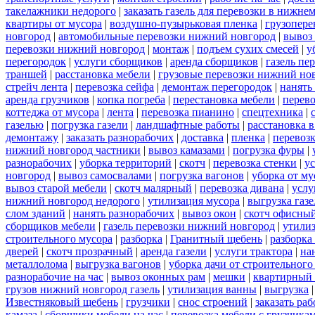
такелажники недорого
|
заказать газель для перевозки в нижне
квартиры от мусора
|
воздушно-пузырьковая пленка
|
грузопере
новгород
|
автомобильные перевозки нижний новгород
|
вывоз
перевозки нижний новгород
|
монтаж
|
подъем сухих смесей
|
у
перегородок
|
услуги сборщиков
|
аренда сборщиков
|
газель пе
траншей
|
расстановка мебели
|
грузовые перевозки нижний но
стрейч лента
|
перевозка сейфа
|
демонтаж перегородок
|
нанять
аренда грузчиков
|
копка погреба
|
перестановка мебели
|
перев
коттеджа от мусора
|
лента
|
перевозка пианино
|
спецтехника
|
газелью
|
погрузка газели
|
ландшафтные работы
|
расстановка в
демонтажу
|
заказать разнорабочих
|
доставка
|
пленка
|
перевоз
нижний новгород частники
|
вывоз камазами
|
погрузка фуры
|
разнорабочих
|
уборка территорий
|
скотч
|
перевозка стенки
|
ус
новгород
|
вывоз самосвалами
|
погрузка вагонов
|
уборка от му
вывоз старой мебели
|
скотч малярный
|
перевозка дивана
|
услу
нижний новгород недорого
|
утилизация мусора
|
выгрузка газ
слом зданий
|
нанять разнорабочих
|
вывоз окон
|
скотч офисны
сборщиков мебели
|
газель перевозки нижний новгород
|
утилиз
строительного мусора
|
разборка
|
Гранитный щебень
|
разборка
дверей
|
скотч прозрачный
|
аренда газели
|
услуги трактора
|
на
металлолома
|
выгрузка вагонов
|
уборка дачи от строительного
разнорабочие на час
|
вывоз оконных рам
|
мешки
|
квартирный 
грузов нижний новгород газель
|
утилизация ванны
|
выгрузка
Известняковый щебень
|
грузчики
|
снос строений
|
заказать ра
камаза
|
сборщики мебели на час
|
перевозка мебели с грузчик