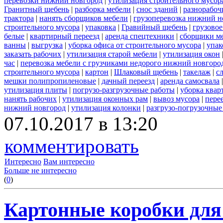
перевозки нижний новгород
|
утилизация строительного мусор
Гранитный щебень
|
разборка мебели
|
снос зданий
|
разнорабоч
трактора
|
нанять сборщиков мебели
|
грузоперевозка нижний н
строительного мусора
|
упаковка
|
Гравийный щебень
|
грузовое
белые
|
квартирный переезд
|
аренда спецтехники
|
сборщики ме
ванны
|
выгрузка
|
уборка офиса от строительного мусора
|
упак
заказать рабочих
|
утилизация старой мебели
|
утилизация окон
час
|
перевозка мебели с грузчиками недорого нижний новгоро
строительного мусора
|
картон
|
Шлаковый щебень
|
такелаж
|
с
мешки полипропиленовые
|
дачный переезд
|
аренда самосвала
утилизация плиты
|
погрузо-разгрузочные работы
|
уборка квар
нанять рабочих
|
утилизация оконных рам
|
вывоз мусора
|
пере
нижний новгород
|
утилизация колонки
|
разгрузо-погрузочные
07.10.2017 в 13:20
комментировать
Интересно
Вам интересно
Больше не интересно
(
0
)
Картонные коробки для 