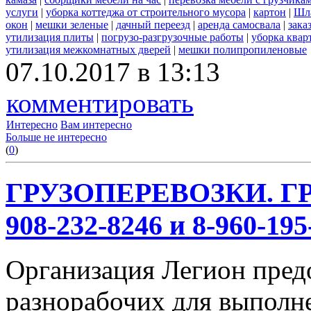
услуги
|
уборка коттеджа от строительного мусора
|
картон
|
Шл
окон
|
мешки зеленые
|
дачный переезд
|
аренда самосвала
|
зака
утилизация плиты
|
погрузо-разгрузочные работы
|
уборка квар
утилизация межкомнатных дверей
|
мешки полипропиленовые
07.10.2017 в 13:13
комментировать
Интересно
Вам интересно
Больше не интересно
(
0
)
ГРУЗОПЕРЕВОЗКИ. ГР
908-232-8246 и 8-960-195
Организация Легион предо
разнорабочих для выполн