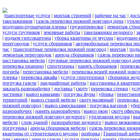
транспортные услуги
|
монтаж строений
|
рабочие на час
|
дост
такелажников
|
газель перевозки нижний новгород цена
|
утили
воздушно-пупырчатая пленка
|
грузоперевозки
|
демонтаж стро
услуги грузчиков
|
земляные работы
|
такелажники недорого
|
з
|
подъем гипсокартона
|
уборка квартиры от мусора
|
воздушно-
перегородок
|
услуги сборщиков
|
автомобильные перевозки ни
час
|
транспортные перевозки нижний новгород
|
монтаж
|
подъ
демонтаж перегородок
|
аренда сборщиков
|
газель перевозки 
расстановка мебели
|
грузовые перевозки нижний новгород це
перевозка пианино
|
спецтехника
|
нанять сборщиков
|
перевозк
погреба
|
перестановка мебели
|
перевозка вещей нижний новг
пленка
|
перевозка шкафа
|
услуги спецтехники
|
сборщики нед
погрузка газели
|
ландшафтные работы
|
расстановка в квартире
заказать разнорабочих
|
доставка
|
скотч
|
перевозка стенки
|
усл
частники
|
вывоз камазами
|
погрузка фуры
|
уборка
|
перестанов
территорий
|
вывоз старой мебели
|
скотч малярный
|
перевозка
нижний новгород
|
вывоз самосвалами
|
погрузка вагонов
|
убор
разнорабочих
|
нанять разнорабочих
|
вывоз окон
|
скотч офисн
перевозки нижний новгород недорого
|
утилизация мусора
|
вы
мебели
|
слом зданий
|
разнорабочие недорого
|
вывоз межкомна
погрузчика
|
аренда сборщиков мебели
|
газель перевозки нижн
квартиры от строительного мусора
|
разборка
|
Гранитный щебе
рам
|
мешки
|
аренда газели
|
услуги трактора
|
нанять сборщико