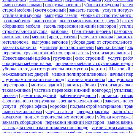
вывоз самосвалами
|
погрузка вагонов
|
уборка от мусора
|
таке
старой мебели
|
скотч офисный
|
заказать газель
|
услуги погруз
утилизация мусора
|
выгрузка газели
|
уборка от строительного
разнорабочих
|
вывоз окон
|
вывоз межкомнатных дверей
|
скот
сборщиков мебели
|
газель перевозки нижний новгород
|
утилиз
строительного мусора
|
разборка
|
Гранитный щебень
|
разборка
оконных рам
|
мешки
|
аренда газели
|
услуги трактора
|
нанять 
металлолома
|
выгрузка вагонов
|
уборка дачи от строительного
заказать рабочих
|
утилизация старой мебели
|
мешки белые
|
кв
перевозка грузов нижний новгород газель
|
утилизация ванны
|
Известняковый щебень
|
грузчики
|
снос строений
|
услуги рабо
сборщики мебели на час
|
перевозка мебели с грузчиками недо
уборка коттеджа от строительного мусора
|
картон
|
Шлаковый 
межкомнатных дверей
|
мешки полипропиленовые
|
дачный пер
грузчиками нижний новгород
|
утилизация плиты
|
погрузо-ра
перегородок
|
монтаж зданий
|
нанять рабочих
|
утилизация око
такелажников
|
частные перевозки нижний новгород
|
утилизац
переезд
|
демонтаж зданий
|
рабочие недорого
|
доставка до ква
фронтального погрузчика
|
аренда такелажников
|
заказать пер
услуги
|
уборка офиса
|
коробки
|
подъем стройматериалов
|
тра
вывоз металлолома
|
услуги газели
|
аренда трактора
|
нанять т
камазами
|
подъем строительных материалов
|
уборка коттеджа
заказать сборщиков
|
перевозки нижний новгород
|
вывоз ванн
газель для перевозки в нижнем новгороде
|
утилизация самосва
пузырьковая пленка
|
перевозка мебели
|
монтаж перегородок
|