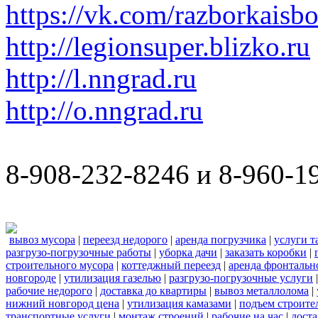
https://vk.com/razborkaisb
http://legionsuper.blizko.ru
http://l.nngrad.ru
http://o.nngrad.ru
8-908-232-8246 и 8-960-1
вывоз мусора
|
переезд недорого
|
аренда погрузчика
|
услуги т
разгрузо-погрузочные работы
|
уборка дачи
|
заказать коробки
|
строительного мусора
|
коттеджный переезд
|
аренда фронтальн
новгороде
|
утилизация газелью
|
разгрузо-погрузочные услуги
рабочие недорого
|
доставка до квартиры
|
вывоз металлолома
|
нижний новгород цена
|
утилизация камазами
|
подъем строите
транспортные услуги
|
монтаж строений
|
рабочие на час
|
доста