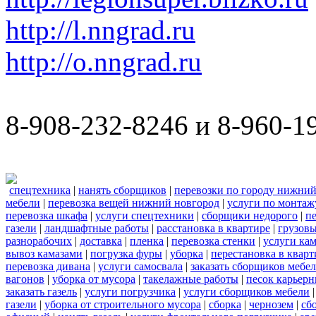
http://l.nngrad.ru
http://o.nngrad.ru
8-908-232-8246 и 8-960-1
спецтехника
|
нанять сборщиков
|
перевозки по городу нижний
мебели
|
перевозка вещей нижний новгород
|
услуги по монтаж
перевозка шкафа
|
услуги спецтехники
|
сборщики недорого
|
п
газели
|
ландшафтные работы
|
расстановка в квартире
|
грузовы
разнорабочих
|
доставка
|
пленка
|
перевозка стенки
|
услуги кам
вывоз камазами
|
погрузка фуры
|
уборка
|
перестановка в кварт
перевозка дивана
|
услуги самосвала
|
заказать сборщиков мебе
вагонов
|
уборка от мусора
|
такелажные работы
|
песок карьер
заказать газель
|
услуги погрузчика
|
услуги сборщиков мебели
газели
|
уборка от строительного мусора
|
сборка
|
чернозем
|
сб