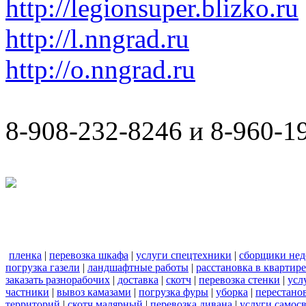
http://legionsuper.blizko.ru
http://l.nngrad.ru
http://o.nngrad.ru
8-908-232-8246 и 8-960-1
пленка
|
перевозка шкафа
|
услуги спецтехники
|
сборщики нед
погрузка газели
|
ландшафтные работы
|
расстановка в квартире
заказать разнорабочих
|
доставка
|
скотч
|
перевозка стенки
|
усл
частники
|
вывоз камазами
|
погрузка фуры
|
уборка
|
перестанов
территорий
|
скотч малярный
|
перевозка дивана
|
услуги самос