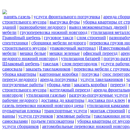
нанять газель
|
услуги фронтального погрузчика
|
аренда сбор
строительного мусора
|
выгрузка фуры
|
уборка квартиры от ст
зданий
|
разнорабочие недорого
|
вывоз межкомнатных дверей
мебели
|
грузоперевозка нижний новгород
|
утилизация металл
Гравийный щебень
|
грузовое такси
|
слом строений
|
разнорабо
спецтехники
|
сборщики мебели недорого
|
перевозка грузов н
строительного мусора
|
упаковочный материал
|
Известняковый
мебели
|
мешки белые
|
мешки зеленые
|
офисный переезд
|
арен
недорого нижний новгород
|
утилизация батарей
|
погрузо-разг
Шлаковый щебень
|
такелаж
|
слом перегородок
|
услуги рабочи
самосвала
|
заказать такелажников
|
перевозка мебели с грузчи
уборка квартиры
|
картонные коробки
|
погрузка
|
снос перегор
переезд недорого
|
аренда погрузчика
|
услуги такелажников
|
ч
погрузочные работы
|
уборка дачи
|
заказать коробки
|
переезд
|
строительного мусора
|
коттеджный переезд
|
аренда фронтальн
новгороде
|
утилизация газелью
|
разгрузо-погрузочные услуги
рабочие недорого
|
доставка до квартиры
|
доставка под ключ
|
газель перевозки нижний новгород цена
|
утилизация камазами
пупырчатая пленка
|
транспортные услуги
|
монтаж строений
|
ванны
|
услуги грузчиков
|
земляные работы
|
такелажники нед
самосвалами
|
подъем гипсокартона
|
уборка квартиры от мусор
услуги сборщиков
|
автомобильные перевозки нижний новгоро