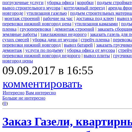
погрузочные услуги
|
уборка офиса
|
коробки
|
подъем строймат
вывоз строительного мусора
|
коттеджный переезд
|
аренда фро
новгороде
|
утилизация газелью
|
подъем строительных материа
|
монтаж строений
|
рабочие на час
|
доставка под ключ
|
вывоз 
перевозки нижний новгород цена
|
утилизация камазами
|
подъ
пленка
|
грузоперевозки
|
демонтаж строений
|
заказать сборщи
земляные работы
|
такелажники недорого
|
заказать газель для
сухих смесей
|
уборка дачи от мусора
|
стрейч пленка
|
перевозк
перевозки нижний новгород
|
вывоз батарей
|
заказать грузчико
демонтаж
|
услуги по подъему
|
уборка офиса от мусора
|
стрейч
перевозки нижний новгород недорого
|
вывоз плиты
|
грузчики
новгород цены
09.09.2017 в 16:55
комментировать
Интересно
Вам интересно
Больше не интересно
(
0
)
Заказ Газели, квартирн