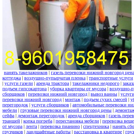
нанять такелажников
|
газель перевозки нижний новгород цен
коттеджа
|
воздушно-пупырчатая пленка
|
транспортные услуги
|
услуги газели
|
аренда трактора
|
такелажники недорого
|
заказ
подъем гипсокартона
|
уборка квартиры от мусора
|
воздушно-п
сборщиков
|
перевозки нижний новгород
|
вывоз ванны
|
услуги
перевозки нижний новгород
|
монтаж
|
подъем сухих смесей
|
у
перегородок
|
услуги сборщиков
|
автомобильные перевозки ни
мебели
|
грузовые перевозки нижний новгород цены
|
демонта
сейфа
|
демонтаж перегородок
|
аренда сборщиков
|
газель пере
траншей
|
копка погреба
|
перестановка мебели
|
перевозка вещ
от мусора
|
лента
|
перевозка пианино
|
спецтехника
|
нанять сб
грузчиков
|
ландшафтные работы
|
расстановка в квартире
|
гру