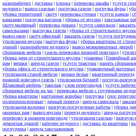
разнорабочих
|
доставка
|
пленка
|
перевозка шкафа
|
услуги спе
недорого
|
вывоз газелью
|
погрузка газели
|
погрузка фуры
|
уб
уборка территорий
|
скотч
|
перевозка стенки
|
услуги камаза
|
с
камазами
|
погрузка вагонов
|
уборка от мусора
|
такелажные ра
скотч малярный
|
перевозка дивана
|
услуги самосвала
|
заказат
самосвалами
|
выгрузка газели
|
уборка от строительного мусор
вывоз окон
|
скотч офисный
|
заказать газель
|
услуги погрузчик
утилизация мусора
|
выгрузка фуры
|
уборка квартиры от строи
зданий
|
разнорабочие недорого
|
вывоз межкомнатных дверей
сборщиков мебели
|
газель перевозки нижний новгород
|
утилиз
уборка дачи от строительного мусора
|
упаковка
|
Гравийный ще
рам
|
мешки
|
аренда газели
|
услуги трактора
|
нанять сборщико
уборка офиса от строительного мусора
|
упаковочный материал
утилизация старой мебели
|
мешки белые
|
квартирный переезд
нижний новгород газель
|
утилизация батарей
|
погрузо-разгру
Шлаковый щебень
|
такелаж
|
слом перегородок
|
услуги рабочи
сборщики мебели на час
|
перевозка мебели с грузчиками недо
уборка квартиры
|
картонные коробки
|
погрузка
|
снос перегор
полипропиленовые
|
дачный переезд
|
аренда самосвала
|
заказа
утилизация колонки
|
разгрузо-погрузочные работы
|
уборка да
оконных рам
|
вывоз мусора
|
переезд недорого
|
аренда погрузч
перевозку в нижнем новгороде
|
утилизация газелью
|
разгрузо
демонтаж зданий
|
рабочие недорого
|
доставка до квартиры
|
вы
погрузчика
|
аренда такелажников