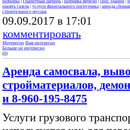
разборка
|
Гранитный щебень
|
разборка мебели
|
снос зданий
|
р
нанять газель
|
услуги фронтального погрузчика
|
аренда сборщ
строительного мусора
09.09.2017 в 17:01
комментировать
Интересно
Вам интересно
Больше не интересно
(
0
)
Аренда самосвала, выво
стройматериалов, демон
и 8-960-195-8475
Услуги грузового транспор