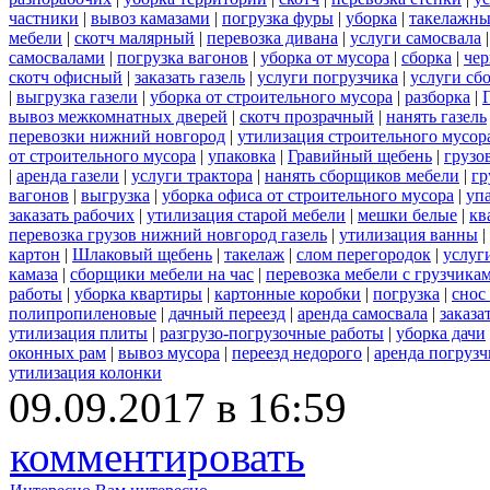
частники
|
вывоз камазами
|
погрузка фуры
|
уборка
|
такелажны
мебели
|
скотч малярный
|
перевозка дивана
|
услуги самосвала
самосвалами
|
погрузка вагонов
|
уборка от мусора
|
сборка
|
чер
скотч офисный
|
заказать газель
|
услуги погрузчика
|
услуги сб
|
выгрузка газели
|
уборка от строительного мусора
|
разборка
|
вывоз межкомнатных дверей
|
скотч прозрачный
|
нанять газель
перевозки нижний новгород
|
утилизация строительного мусор
от строительного мусора
|
упаковка
|
Гравийный щебень
|
грузо
|
аренда газели
|
услуги трактора
|
нанять сборщиков мебели
|
гр
вагонов
|
выгрузка
|
уборка офиса от строительного мусора
|
уп
заказать рабочих
|
утилизация старой мебели
|
мешки белые
|
кв
перевозка грузов нижний новгород газель
|
утилизация ванны
|
картон
|
Шлаковый щебень
|
такелаж
|
слом перегородок
|
услуг
камаза
|
сборщики мебели на час
|
перевозка мебели с грузчик
работы
|
уборка квартиры
|
картонные коробки
|
погрузка
|
снос
полипропиленовые
|
дачный переезд
|
аренда самосвала
|
заказа
утилизация плиты
|
разгрузо-погрузочные работы
|
уборка дачи
оконных рам
|
вывоз мусора
|
переезд недорого
|
аренда погрузч
утилизация колонки
09.09.2017 в 16:59
комментировать