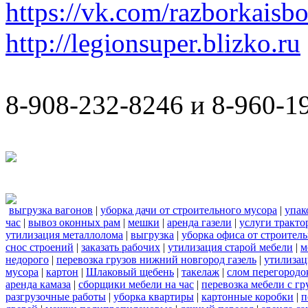
https://vk.com/razborkaisb
http://legionsuper.blizko.ru
8-908-232-8246 и 8-960-1
выгрузка вагонов
|
уборка дачи от строительного мусора
|
упак
час
|
вывоз оконных рам
|
мешки
|
аренда газели
|
услуги тракто
утилизация металлолома
|
выгрузка
|
уборка офиса от строител
снос строений
|
заказать рабочих
|
утилизация старой мебели
|
м
недорого
|
перевозка грузов нижний новгород газель
|
утилизац
мусора
|
картон
|
Шлаковый щебень
|
такелаж
|
слом перегородо
аренда камаза
|
сборщики мебели на час
|
перевозка мебели с г
разгрузочные работы
|
уборка квартиры
|
картонные коробки
|
п