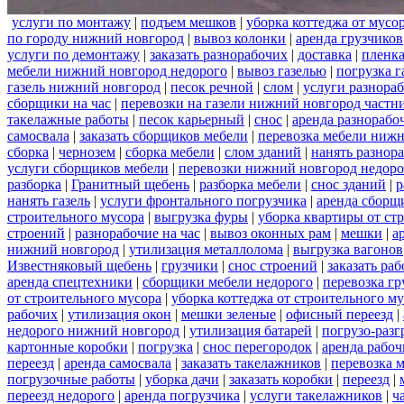
услуги по монтажу
|
подъем мешков
|
уборка коттеджа от мусо
по городу нижний новгород
|
вывоз колонки
|
аренда грузчиков
услуги по демонтажу
|
заказать разнорабочих
|
доставка
|
пленк
мебели нижний новгород недорого
|
вывоз газелью
|
погрузка г
газель нижний новгород
|
песок речной
|
слом
|
услуги разнора
сборщики на час
|
перевозки на газели нижний новгород частн
такелажные работы
|
песок карьерный
|
снос
|
аренда разнорабо
самосвала
|
заказать сборщиков мебели
|
перевозка мебели ниж
сборка
|
чернозем
|
сборка мебели
|
слом зданий
|
нанять разнор
услуги сборщиков мебели
|
перевозки нижний новгород недоро
разборка
|
Гранитный щебень
|
разборка мебели
|
снос зданий
|
р
нанять газель
|
услуги фронтального погрузчика
|
аренда сборщ
строительного мусора
|
выгрузка фуры
|
уборка квартиры от ст
строений
|
разнорабочие на час
|
вывоз оконных рам
|
мешки
|
а
нижний новгород
|
утилизация металлолома
|
выгрузка вагонов
Известняковый щебень
|
грузчики
|
снос строений
|
заказать ра
аренда спецтехники
|
сборщики мебели недорого
|
перевозка гр
от строительного мусора
|
уборка коттеджа от строительного м
рабочих
|
утилизация окон
|
мешки зеленые
|
офисный переезд
|
недорого нижний новгород
|
утилизация батарей
|
погрузо-разг
картонные коробки
|
погрузка
|
снос перегородок
|
аренда рабоч
переезд
|
аренда самосвала
|
заказать такелажников
|
перевозка 
погрузочные работы
|
уборка дачи
|
заказать коробки
|
переезд
|
переезд недорого
|
аренда погрузчика
|
услуги такелажников
|
ч