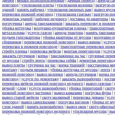
дверей
|
мешки полипропиленовые
|
дачный переезд
|
аренда са
новгород
|
утилизация плиты
|
утилизация колонки
|
разгрузо-п
зданий
|
нанять рабочих
|
утилизация оконных рам
|
вывоз мусо
перевозки нижний новгород
|
утилизация газелью
|
разгрузо-по
демонтаж зданий
|
рабочие недорого
|
доставка до квартиры
|
вы
погрузчика
|
аренда такелажников
|
заказать перевозку в нижне
уборка коттеджа
|
воздушно-пупырчатая пленка
|
транспортные
металлолома
|
услуги газели
|
аренда трактора
|
нанять такелаж
подъем гипсокартона
|
уборка квартиры от мусора
|
воздушно-п
сборщиков
|
перевозки нижний новгород
|
вывоз ванны
|
услуги
перевозки в нижнем новгороде
|
транспортные перевозки нижн
стрейч пленка
|
перевозка мебели
|
монтаж перегородок
|
услуг
заказать грузчиков
|
копка
|
такелажники на час
|
грузовые пере
от мусора
|
стрейч лента
|
перевозка сейфа
|
демонтаж перегоро
вывоз плиты
|
грузчики на час
|
копка траншей
|
расстановка ме
монтажу
|
подъем мешков
|
уборка коттеджа от мусора
|
лента
|
п
нижний новгород
|
вывоз колонки
|
аренда грузчиков
|
копка по
новгород
|
услуги по демонтажу
|
заказать разнорабочих
|
доста
перевозка мебели нижний новгород недорого
|
вывоз газелью
|
речной
|
слом
|
услуги разнорабочих
|
уборка территорий
|
скотч
нижний новгород частники
|
вывоз камазами
|
погрузка фуры
|
вывоз старой мебели
|
скотч малярный
|
перевозка дивана
|
услу
новгород
|
вывоз самосвалами
|
погрузка вагонов
|
уборка от му
слом зданий
|
нанять разнорабочих
|
вывоз окон
|
скотч офисны
перевозки нижний новгород недорого
|
утилизация мусора
|
вы