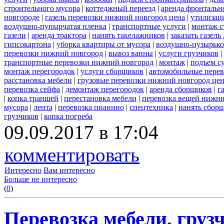
строительного мусора
|
коттеджный переезд
|
аренда фронтальн
новгороде
|
газель перевозки нижний новгород цена
|
утилизац
воздушно-пупырчатая пленка
|
транспортные услуги
|
монтаж с
газели
|
аренда трактора
|
нанять такелажников
|
заказать газел
гипсокартона
|
уборка квартиры от мусора
|
воздушно-пузырько
перевозки нижний новгород
|
вывоз ванны
|
услуги грузчиков
|
транспортные перевозки нижний новгород
|
монтаж
|
подъем с
монтаж перегородок
|
услуги сборщиков
|
автомобильные пере
расстановка мебели
|
грузовые перевозки нижний новгород це
перевозка сейфа
|
демонтаж перегородок
|
аренда сборщиков
|
г
|
копка траншей
|
перестановка мебели
|
перевозка вещей нижн
мусора
|
лента
|
перевозка пианино
|
спецтехника
|
нанять сбор
грузчиков
|
копка погреба
09.09.2017 в 17:04
комментировать
Интересно
Вам интересно
Больше не интересно
(
0
)
Перевозка мебели, грузч