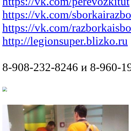
https://vk.com/perevozkitut
https://vk.com/sborkairazb
https://vk.com/razborkaisb
http://legionsuper.blizko.ru
8-908-232-8246 и 8-960-1