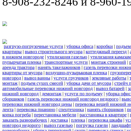
8-908-232-8246 и 8-960-1
разгрузо-погрузочные услуги
|
уборка офиса
|
коробки
|
подъем
квартиры
|
вывоз строительного мусора
|
коттеджный переезд
|
в нижнем новгороде
|
утилизация газелью
|
утилизация камаза
пупырчатая пленка
|
транспортные услуги
|
монтаж строений
|
аренда трактора
|
нанять такелажников
|
газель перевозки нижн
квартиры от мусора
|
воздушно-пузырьковая пленка
|
грузопере
новгород
|
вывоз ванны
|
услуги грузчиков
|
земляные работы
|
монтаж
|
подъем сухих смесей
|
уборка дачи от мусора
|
стрейч 
автомобильные перевозки нижний новгород
|
вывоз батарей
|
з
нижний новгород
|
демонтаж
|
услуги по подъему
|
уборка офис
сборщиков
|
газель перевозки нижний новгород недорого
|
выв
перевозки нижний новгород цены
|
перевозка вещей нижний н
лента
|
перевозка пианино
|
спецтехника
|
нанять сборщиков
|
п
копка погреба
|
перестановка мебели
|
расстановка в квартире
|
заказать разнорабочих
|
доставка
|
пленка
|
перевозка шкафа
|
ус
новгород недорого
|
вывоз газелью
|
погрузка газели
|
ландшафт
разнорабочих
|
уборка территорий
|
скотч
|
перевозка стенки
|
ус