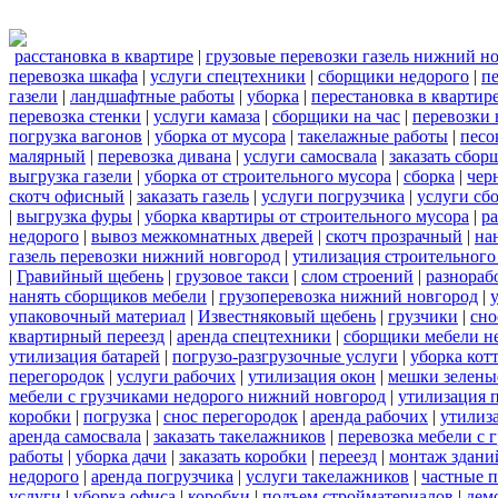
расстановка в квартире
|
грузовые перевозки газель нижний н
перевозка шкафа
|
услуги спецтехники
|
сборщики недорого
|
п
газели
|
ландшафтные работы
|
уборка
|
перестановка в квартир
перевозка стенки
|
услуги камаза
|
сборщики на час
|
перевозки 
погрузка вагонов
|
уборка от мусора
|
такелажные работы
|
песо
малярный
|
перевозка дивана
|
услуги самосвала
|
заказать сбор
выгрузка газели
|
уборка от строительного мусора
|
сборка
|
чер
скотч офисный
|
заказать газель
|
услуги погрузчика
|
услуги сб
|
выгрузка фуры
|
уборка квартиры от строительного мусора
|
ра
недорого
|
вывоз межкомнатных дверей
|
скотч прозрачный
|
на
газель перевозки нижний новгород
|
утилизация строительного
|
Гравийный щебень
|
грузовое такси
|
слом строений
|
разнораб
нанять сборщиков мебели
|
грузоперевозка нижний новгород
|
упаковочный материал
|
Известняковый щебень
|
грузчики
|
сно
квартирный переезд
|
аренда спецтехники
|
сборщики мебели н
утилизация батарей
|
погрузо-разгрузочные услуги
|
уборка кот
перегородок
|
услуги рабочих
|
утилизация окон
|
мешки зелены
мебели с грузчиками недорого нижний новгород
|
утилизация 
коробки
|
погрузка
|
снос перегородок
|
аренда рабочих
|
утилиз
аренда самосвала
|
заказать такелажников
|
перевозка мебели с
работы
|
уборка дачи
|
заказать коробки
|
переезд
|
монтаж здани
недорого
|
аренда погрузчика
|
услуги такелажников
|
частные 
услуги
|
уборка офиса
|
коробки
|
подъем стройматериалов
|
дем