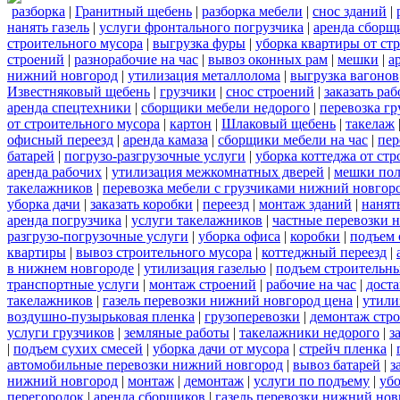
разборка
|
Гранитный щебень
|
разборка мебели
|
снос зданий
|
нанять газель
|
услуги фронтального погрузчика
|
аренда сборщ
строительного мусора
|
выгрузка фуры
|
уборка квартиры от ст
строений
|
разнорабочие на час
|
вывоз оконных рам
|
мешки
|
а
нижний новгород
|
утилизация металлолома
|
выгрузка вагонов
Известняковый щебень
|
грузчики
|
снос строений
|
заказать ра
аренда спецтехники
|
сборщики мебели недорого
|
перевозка гр
от строительного мусора
|
картон
|
Шлаковый щебень
|
такелаж
офисный переезд
|
аренда камаза
|
сборщики мебели на час
|
пер
батарей
|
погрузо-разгрузочные услуги
|
уборка коттеджа от ст
аренда рабочих
|
утилизация межкомнатных дверей
|
мешки по
такелажников
|
перевозка мебели с грузчиками нижний новгор
уборка дачи
|
заказать коробки
|
переезд
|
монтаж зданий
|
нанят
аренда погрузчика
|
услуги такелажников
|
частные перевозки 
разгрузо-погрузочные услуги
|
уборка офиса
|
коробки
|
подъем 
квартиры
|
вывоз строительного мусора
|
коттеджный переезд
|
в нижнем новгороде
|
утилизация газелью
|
подъем строительн
транспортные услуги
|
монтаж строений
|
рабочие на час
|
доста
такелажников
|
газель перевозки нижний новгород цена
|
утили
воздушно-пузырьковая пленка
|
грузоперевозки
|
демонтаж стр
услуги грузчиков
|
земляные работы
|
такелажники недорого
|
з
|
подъем сухих смесей
|
уборка дачи от мусора
|
стрейч пленка
|
автомобильные перевозки нижний новгород
|
вывоз батарей
|
з
нижний новгород
|
монтаж
|
демонтаж
|
услуги по подъему
|
убо
перегородок
|
аренда сборщиков
|
газель перевозки нижний нов