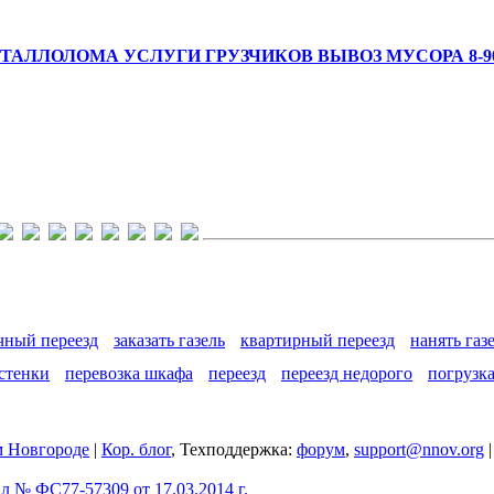
АЛЛОЛОМА УСЛУГИ ГРУЗЧИКОВ ВЫВОЗ МУСОРА 8-908
чный переезд
заказать газель
квартирный переезд
нанять газ
 стенки
перевозка шкафа
переезд
переезд недорого
погрузк
 Новгороде
|
Кор. блог
, Техподдержка:
форум
,
support@nnov.org
 № ФС77-57309 от 17.03.2014 г.