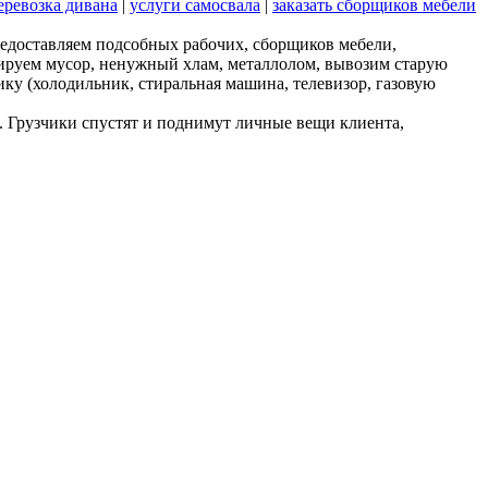
еревозка дивана
|
услуги самосвала
|
заказать сборщиков мебели
едоставляем подсобных рабочих, сборщиков мебели,
изируем мусор, ненужный хлам, металлолом, вывозим старую
ику (холодильник, стиральная машина, телевизор, газовую
ов. Грузчики спустят и поднимут личные вещи клиента,