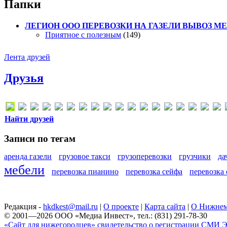
Папки
ЛЕГИОН ООО ПЕРЕВОЗКИ НА ГАЗЕЛИ ВЫВОЗ МЕТ
Приятное с полезным
(149)
Лента друзей
Друзья
Найти друзей
Записи по тегам
аренда газели
грузовое такси
грузоперевозки
грузчики
да
мебели
перевозка пианино
перевозка сейфа
перевозка
Редакция -
hkdkest@mail.ru
|
О проекте
|
Карта сайта
|
О Нижнем
© 2001—2026 ООО «Медиа Инвест», тел.: (831) 291-78-30
«Сайт для нижегородцев» свидетельство о регистрации СМИ Эл