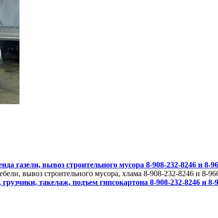
да газели, вывоз строительного мусора 8-908-232-8246 и 8-96
ебели, вывоз строительного мусора, хлама 8-908-232-8246 и 8-96
грузчики, такелаж, подъем гипсокартона 8-908-232-8246 и 8-9