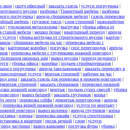
з окон
|
скотч офисный
|
заказать газель
|
услуги погрузчика
|
оительного мусора
|
разборка
|
Гранитный щебень
|
разборка
ного погрузчика
|
аренда сборщиков мебели
|
газель перевозки
ийный щебень
|
грузовое такси
|
слом строений
|
разнорабочие
род
|
утилизация металлолома
|
выгрузка
|
уборка офиса от
я старой мебели
|
мешки белые
|
квартирный переезд
|
аренда
е услуги
|
уборка коттеджа от строительного мусора
|
картон
|
амаза
|
сборщики мебели на час
|
перевозка мебели с
иры
|
картонные коробки
|
погрузка
|
снос перегородок
|
аренда
иков
|
перевозка мебели с грузчиками нижний новгород
|
утилизация оконных рам
|
вывоз мусора
|
переезд недорого
|
луги
|
уборка офиса
|
коробки
|
подъем стройматериалов
|
льного погрузчика
|
аренда такелажников
|
заказать перевозку в
транспортные услуги
|
монтаж строений
|
рабочие на час
|
род цена
|
заказать газель для перевозки в нижнем новгороде
|
емонтаж строений
|
заказать сборщиков
|
перевозки нижний
возки нижний новгород
|
монтаж
|
подъем сухих смесей
|
уборка
 новгород
|
вывоз батарей
|
заказать грузчиков
|
копка
|
йч лента
|
перевозка сейфа
|
демонтаж перегородок
|
аренда
|
перевозка вещей нижний новгород
|
услуги по монтажу
|
 нижний новгород
|
вывоз колонки
|
аренда грузчиков
|
копка
доставка
|
пленка
|
перевозка шкафа
|
услуги спецтехники
|
естановка в квартире
|
песок речной
|
слом
|
услуги
город частники
|
вывоз камазами
|
погрузка фуры
|
уборка
|