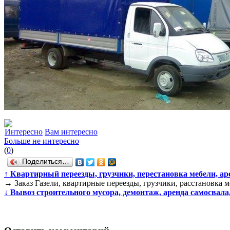
Интересно
Вам интересно
Больше не интересно
(
0
)
Поделиться…
↑
Квартирный переезды, грузчики, перестановка мебели, арен
→
Заказ Газели, квартирные переезды, грузчики, расстановка м
↓
Вывоз строительного мусора, демонтаж, аренда самосвала, 