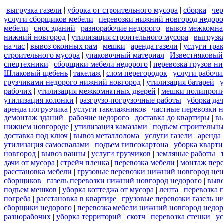
выгрузка газели
|
уборка от строительного мусора
|
сборка
|
че
услуги сборщиков мебели
|
перевозки нижний новгород недоро
мебели
|
снос зданий
|
разнорабочие недорого
|
вывоз межкомна
нижний новгород
|
утилизация строительного мусора
|
выгрузк
на час
|
вывоз оконных рам
|
мешки
|
аренда газели
|
услуги тра
строительного мусора
|
упаковочный материал
|
Известняковый
спецтехники
|
сборщики мебели недорого
|
перевозка грузов н
Шлаковый щебень
|
такелаж
|
слом перегородок
|
услуги рабочи
грузчиками недорого нижний новгород
|
утилизация батарей
|
рабочих
|
утилизация межкомнатных дверей
|
мешки полипроп
утилизация колонки
|
разгрузо-погрузочные работы
|
уборка да
аренда погрузчика
|
услуги такелажников
|
частные перевозки 
демонтаж зданий
|
рабочие недорого
|
доставка до квартиры
|
вы
нижнем новгороде
|
утилизация камазами
|
подъем строительны
доставка под ключ
|
вывоз металлолома
|
услуги газели
|
аренда
утилизация самосвалами
|
подъем гипсокартона
|
уборка кварти
новгород
|
вывоз ванны
|
услуги грузчиков
|
земляные работы
|
дачи от мусора
|
стрейч пленка
|
перевозка мебели
|
монтаж пер
расстановка мебели
|
грузовые перевозки нижний новгород це
сборщиков
|
газель перевозки нижний новгород недорого
|
выв
подъем мешков
|
уборка коттеджа от мусора
|
лента
|
перевозка 
погреба
|
расстановка в квартире
|
грузовые перевозки газель 
сборщики недорого
|
перевозка мебели нижний новгород недор
разнорабочих
|
уборка территорий
|
скотч
|
перевозка стенки
|
ус