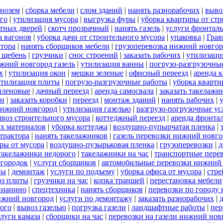
рнозем
|
сборка мебели
|
слом зданий
|
нанять разнорабочих
|
выво
го
|
утилизация мусора
|
выгрузка фуры
|
уборка квартиры от стр
тных дверей
|
скотч прозрачный
|
нанять газель
|
услуги фронталь
а вагонов
|
уборка дачи от строительного мусора
|
упаковка
|
Грав
ктора
|
нанять сборщиков мебели
|
грузоперевозка нижний новго
 щебень
|
грузчики
|
снос строений
|
заказать рабочих
|
утилизаци
ижний новгород газель
|
утилизация ванны
|
погрузо-разгрузочны
х
|
утилизация окон
|
мешки зеленые
|
офисный переезд
|
аренда к
утилизация плиты
|
погрузо-разгрузочные работы
|
уборка кварт
иленовые
|
дачный переезд
|
аренда самосвала
|
заказать такелажн
чи
|
заказать коробки
|
переезд
|
монтаж зданий
|
нанять рабочих
|
нижний новгород
|
утилизация газелью
|
разгрузо-погрузочные ус
воз строительного мусора
|
коттеджный переезд
|
аренда фронта
х материалов
|
уборка коттеджа
|
воздушно-пупырчатая пленка
|
 трактора
|
нанять такелажников
|
газель перевозки нижний новго
ры от мусора
|
воздушно-пузырьковая пленка
|
грузоперевозки
|
д
такелажники недорого
|
такелажники на час
|
транспортные пере
егородок
|
услуги сборщиков
|
автомобильные перевозки нижний
ны
|
демонтаж
|
услуги по подъему
|
уборка офиса от мусора
|
стре
оз плиты
|
грузчики на час
|
копка траншей
|
перестановка мебели
пианино
|
спецтехника
|
нанять сборщиков
|
перевозки по городу
нижний новгород
|
услуги по демонтажу
|
заказать разнорабочих
|
ого
|
вывоз газелью
|
погрузка газели
|
ландшафтные работы
|
пер
луги камаза
|
сборщики на час
|
перевозки на газели нижний нов