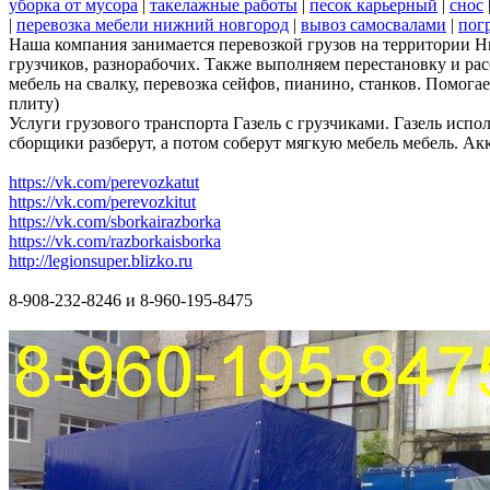
уборка от мусора
|
такелажные работы
|
песок карьерный
|
снос
|
перевозка мебели нижний новгород
|
вывоз самосвалами
|
пог
Наша компания занимается перевозкой грузов на территории 
грузчиков, разнорабочих. Также выполняем перестановку и ра
мебель на свалку, перевозка сейфов, пианино, станков. Помог
плиту)
Услуги грузового транспорта Газель с грузчиками. Газель испо
сборщики разберут, а потом соберут мягкую мебель мебель. Ак
https://vk.com/perevozkatut
https://vk.com/perevozkitut
https://vk.com/sborkairazborka
https://vk.com/razborkaisborka
http://legionsuper.blizko.ru
8-908-232-8246 и 8-960-195-8475