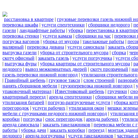
расстановка в квартире
|
грузовые перевозки газель нижний н
перевозка шкафа
|
услуги спецтехники
|
сборщики недорого
|
п
газели
|
ландшафтные работы
|
уборка
|
перестановка в квартир
перевозка стенки
|
услуги камаза
|
сборщики на час
|
перевозки 
погрузка вагонов
|
уборка от мусора
|
такелажные работы
|
песо
малярный
|
перевозка дивана
|
услуги самосвала
|
заказать сбор
выгрузка газели
|
уборка от строительного мусора
|
сборка
|
чер
скотч офисный
|
заказать газель
|
услуги погрузчика
|
услуги сб
|
выгрузка фуры
|
уборка квартиры от строительного мусора
|
ра
недорого
|
вывоз межкомнатных дверей
|
скотч прозрачный
|
на
газель перевозки нижний новгород
|
утилизация строительного
|
Гравийный щебень
|
грузовое такси
|
слом строений
|
разнораб
нанять сборщиков мебели
|
грузоперевозка нижний новгород
|
упаковочный материал
|
Известняковый щебень
|
грузчики
|
сно
квартирный переезд
|
аренда спецтехники
|
сборщики мебели н
утилизация батарей
|
погрузо-разгрузочные услуги
|
уборка кот
перегородок
|
услуги рабочих
|
утилизация окон
|
мешки зелены
мебели с грузчиками недорого нижний новгород
|
утилизация 
коробки
|
погрузка
|
снос перегородок
|
аренда рабочих
|
утилиз
аренда самосвала
|
заказать такелажников
|
перевозка мебели с
работы
|
уборка дачи
|
заказать коробки
|
переезд
|
монтаж здани
недорого
|
аренда погрузчика
|
услуги такелажников
|
частные 