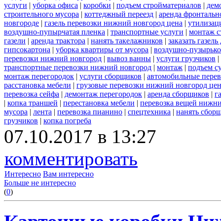
услуги
|
уборка офиса
|
коробки
|
подъем стройматериалов
|
дем
строительного мусора
|
коттеджный переезд
|
аренда фронтальн
новгороде
|
газель перевозки нижний новгород цена
|
утилизац
воздушно-пупырчатая пленка
|
транспортные услуги
|
монтаж с
газели
|
аренда трактора
|
нанять такелажников
|
заказать газел
гипсокартона
|
уборка квартиры от мусора
|
воздушно-пузырько
перевозки нижний новгород
|
вывоз ванны
|
услуги грузчиков
|
транспортные перевозки нижний новгород
|
монтаж
|
подъем с
монтаж перегородок
|
услуги сборщиков
|
автомобильные пере
расстановка мебели
|
грузовые перевозки нижний новгород це
перевозка сейфа
|
демонтаж перегородок
|
аренда сборщиков
|
г
|
копка траншей
|
перестановка мебели
|
перевозка вещей нижн
мусора
|
лента
|
перевозка пианино
|
спецтехника
|
нанять сбор
грузчиков
|
копка погреба
07.10.2017 в 13:27
комментировать
Интересно
Вам интересно
Больше не интересно
(
0
)