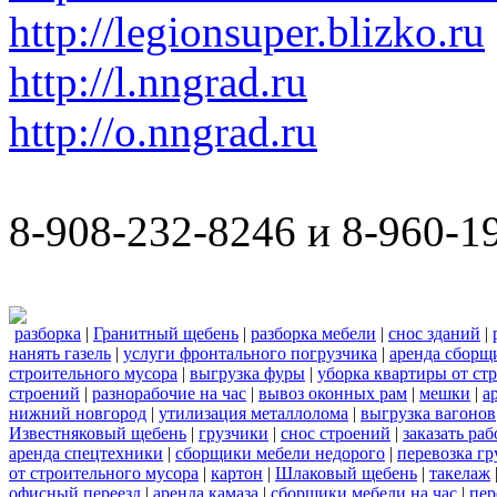
http://legionsuper.blizko.ru
http://l.nngrad.ru
http://o.nngrad.ru
8-908-232-8246 и 8-960-1
разборка
|
Гранитный щебень
|
разборка мебели
|
снос зданий
|
нанять газель
|
услуги фронтального погрузчика
|
аренда сборщ
строительного мусора
|
выгрузка фуры
|
уборка квартиры от ст
строений
|
разнорабочие на час
|
вывоз оконных рам
|
мешки
|
а
нижний новгород
|
утилизация металлолома
|
выгрузка вагонов
Известняковый щебень
|
грузчики
|
снос строений
|
заказать ра
аренда спецтехники
|
сборщики мебели недорого
|
перевозка гр
от строительного мусора
|
картон
|
Шлаковый щебень
|
такелаж
офисный переезд
|
аренда камаза
|
сборщики мебели на час
|
пер