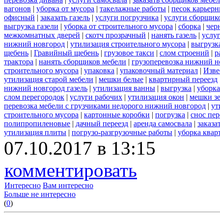
вагонов
|
уборка от мусора
|
такелажные работы
|
песок карьер
офисный
|
заказать газель
|
услуги погрузчика
|
услуги сборщик
выгрузка газели
|
уборка от строительного мусора
|
сборка
|
чер
межкомнатных дверей
|
скотч прозрачный
|
нанять газель
|
услу
нижний новгород
|
утилизация строительного мусора
|
выгрузк
щебень
|
Гравийный щебень
|
грузовое такси
|
слом строений
|
р
трактора
|
нанять сборщиков мебели
|
грузоперевозка нижний н
строительного мусора
|
упаковка
|
упаковочный материал
|
Изве
утилизация старой мебели
|
мешки белые
|
квартирный переезд
нижний новгород газель
|
утилизация ванны
|
выгрузка
|
уборка
слом перегородок
|
услуги рабочих
|
утилизация окон
|
мешки з
перевозка мебели с грузчиками недорого нижний новгород
|
ут
строительного мусора
|
картонные коробки
|
погрузка
|
снос пе
полипропиленовые
|
дачный переезд
|
аренда самосвала
|
заказа
утилизация плиты
|
погрузо-разгрузочные работы
|
уборка квар
07.10.2017 в 13:15
комментировать
Интересно
Вам интересно
Больше не интересно
(
0
)