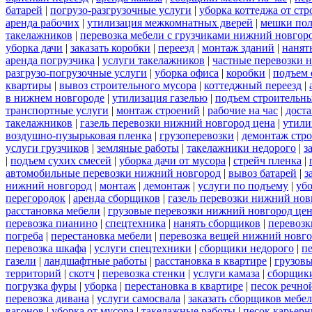
батарей
|
погрузо-разгрузочные услуги
|
уборка коттеджа от ст
аренда рабочих
|
утилизация межкомнатных дверей
|
мешки по
такелажников
|
перевозка мебели с грузчиками нижний новгор
уборка дачи
|
заказать коробки
|
переезд
|
монтаж зданий
|
нанят
аренда погрузчика
|
услуги такелажников
|
частные перевозки 
разгрузо-погрузочные услуги
|
уборка офиса
|
коробки
|
подъем 
квартиры
|
вывоз строительного мусора
|
коттеджный переезд
|
в нижнем новгороде
|
утилизация газелью
|
подъем строительн
транспортные услуги
|
монтаж строений
|
рабочие на час
|
доста
такелажников
|
газель перевозки нижний новгород цена
|
утили
воздушно-пузырьковая пленка
|
грузоперевозки
|
демонтаж стр
услуги грузчиков
|
земляные работы
|
такелажники недорого
|
з
|
подъем сухих смесей
|
уборка дачи от мусора
|
стрейч пленка
|
автомобильные перевозки нижний новгород
|
вывоз батарей
|
з
нижний новгород
|
монтаж
|
демонтаж
|
услуги по подъему
|
убо
перегородок
|
аренда сборщиков
|
газель перевозки нижний нов
расстановка мебели
|
грузовые перевозки нижний новгород це
перевозка пианино
|
спецтехника
|
нанять сборщиков
|
перевозк
погреба
|
перестановка мебели
|
перевозка вещей нижний новг
перевозка шкафа
|
услуги спецтехники
|
сборщики недорого
|
п
газели
|
ландшафтные работы
|
расстановка в квартире
|
грузовы
территорий
|
скотч
|
перевозка стенки
|
услуги камаза
|
сборщики
погрузка фуры
|
уборка
|
перестановка в квартире
|
песок речно
перевозка дивана
|
услуги самосвала
|
заказать сборщиков мебе
вагонов
|
уборка от мусора
|
такелажные работы
|
песок карьер