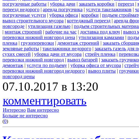
погрузочные работы
|
уборка дачи
|
заказать коробки
|
переезд
|
переезд недорого
|
аренда погрузчика
|
услуги такелажников
|
ч
погрузочные услуги
|
уборка офиса
|
коробки
|
подъем строймат
вывоз строительного мусора
|
коттеджный переезд
|
аренда фро
новгороде
|
утилизация газелью
|
подъем строительных материа
|
монтаж строений
|
рабочие на час
|
доставка под ключ
|
вывоз 
перевозки нижний новгород цена
|
утилизация камазами
|
подъ
пленка
|
грузоперевозки
|
демонтаж строений
|
заказать сборщи
земляные работы
|
такелажники недорого
|
заказать газель для
сухих смесей
|
уборка дачи от мусора
|
стрейч пленка
|
перевозк
перевозки нижний новгород
|
вывоз батарей
|
заказать грузчико
демонтаж
|
услуги по подъему
|
уборка офиса от мусора
|
стрейч
перевозки нижний новгород недорого
|
вывоз плиты
|
грузчики
новгород цены
07.10.2017 в 13:20
комментировать
Интересно
Вам интересно
Больше не интересно
(
0
)