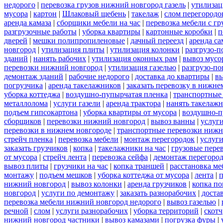
недорого
|
перевозка грузов нижний новгород газель
|
утилизац
мусора
|
картон
|
Шлаковый щебень
|
такелаж
|
слом перегородо
аренда камаза
|
сборщики мебели на час
|
перевозка мебели с г
разгрузочные работы
|
уборка квартиры
|
картонные коробки
|
п
дверей
|
мешки полипропиленовые
|
дачный переезд
|
аренда са
новгород
|
утилизация плиты
|
утилизация колонки
|
разгрузо-п
зданий
|
нанять рабочих
|
утилизация оконных рам
|
вывоз мусо
перевозки нижний новгород
|
утилизация газелью
|
разгрузо-по
демонтаж зданий
|
рабочие недорого
|
доставка до квартиры
|
вы
погрузчика
|
аренда такелажников
|
заказать перевозку в нижне
уборка коттеджа
|
воздушно-пупырчатая пленка
|
транспортные
металлолома
|
услуги газели
|
аренда трактора
|
нанять такелаж
подъем гипсокартона
|
уборка квартиры от мусора
|
воздушно-п
сборщиков
|
перевозки нижний новгород
|
вывоз ванны
|
услуги
перевозки в нижнем новгороде
|
транспортные перевозки нижн
стрейч пленка
|
перевозка мебели
|
монтаж перегородок
|
услуг
заказать грузчиков
|
копка
|
такелажники на час
|
грузовые пере
от мусора
|
стрейч лента
|
перевозка сейфа
|
демонтаж перегоро
вывоз плиты
|
грузчики на час
|
копка траншей
|
расстановка ме
монтажу
|
подъем мешков
|
уборка коттеджа от мусора
|
лента
|
п
нижний новгород
|
вывоз колонки
|
аренда грузчиков
|
копка по
новгород
|
услуги по демонтажу
|
заказать разнорабочих
|
доста
перевозка мебели нижний новгород недорого
|
вывоз газелью
|
речной
|
слом
|
услуги разнорабочих
|
уборка территорий
|
скотч
нижний новгород частники
|
вывоз камазами
|
погрузка фуры
|