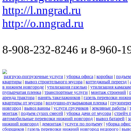
http://l.nngrad.ru
http://o.nngrad.ru
8-908-232-8246 и 8-960-1
разгрузо-погрузочные услуги
|
уборка офиса
|
коробки
|
подъем
квартиры
|
вывоз строительного мусора
|
коттеджный переезд
|
в нижнем новгороде
|
утилизация газелью
|
утилизация камаза
пупырчатая пленка
|
транспортные услуги
|
монтаж строений
|
аренда трактора
|
нанять такелажников
|
газель перевозки нижн
квартиры от мусора
|
воздушно-пузырьковая пленка
|
грузопере
новгород
|
вывоз ванны
|
услуги грузчиков
|
земляные работы
|
монтаж
|
подъем сухих смесей
|
уборка дачи от мусора
|
стрейч 
автомобильные перевозки нижний новгород
|
вывоз батарей
|
з
нижний новгород
|
демонтаж
|
услуги по подъему
|
уборка офис
сборщиков
|
газель перевозки нижний новгород недорого
|
выв