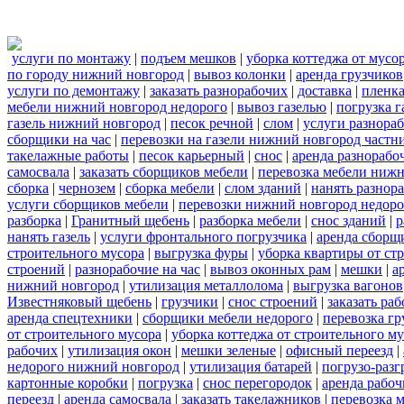
услуги по монтажу
|
подъем мешков
|
уборка коттеджа от мусо
по городу нижний новгород
|
вывоз колонки
|
аренда грузчиков
услуги по демонтажу
|
заказать разнорабочих
|
доставка
|
пленк
мебели нижний новгород недорого
|
вывоз газелью
|
погрузка г
газель нижний новгород
|
песок речной
|
слом
|
услуги разнора
сборщики на час
|
перевозки на газели нижний новгород частн
такелажные работы
|
песок карьерный
|
снос
|
аренда разнорабо
самосвала
|
заказать сборщиков мебели
|
перевозка мебели ниж
сборка
|
чернозем
|
сборка мебели
|
слом зданий
|
нанять разнор
услуги сборщиков мебели
|
перевозки нижний новгород недоро
разборка
|
Гранитный щебень
|
разборка мебели
|
снос зданий
|
р
нанять газель
|
услуги фронтального погрузчика
|
аренда сборщ
строительного мусора
|
выгрузка фуры
|
уборка квартиры от ст
строений
|
разнорабочие на час
|
вывоз оконных рам
|
мешки
|
а
нижний новгород
|
утилизация металлолома
|
выгрузка вагонов
Известняковый щебень
|
грузчики
|
снос строений
|
заказать ра
аренда спецтехники
|
сборщики мебели недорого
|
перевозка гр
от строительного мусора
|
уборка коттеджа от строительного м
рабочих
|
утилизация окон
|
мешки зеленые
|
офисный переезд
|
недорого нижний новгород
|
утилизация батарей
|
погрузо-разг
картонные коробки
|
погрузка
|
снос перегородок
|
аренда рабоч
переезд
|
аренда самосвала
|
заказать такелажников
|
перевозка 