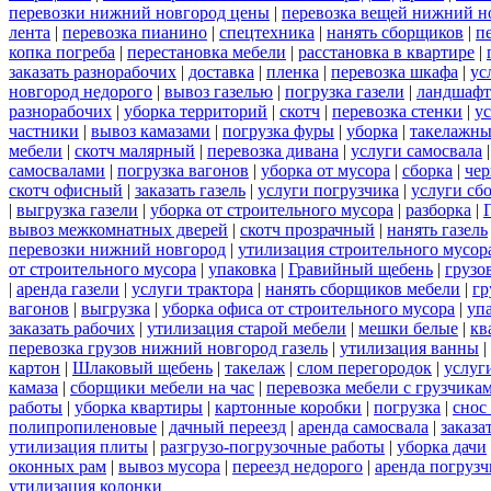
перевозки нижний новгород цены
|
перевозка вещей нижний н
лента
|
перевозка пианино
|
спецтехника
|
нанять сборщиков
|
п
копка погреба
|
перестановка мебели
|
расстановка в квартире
|
заказать разнорабочих
|
доставка
|
пленка
|
перевозка шкафа
|
ус
новгород недорого
|
вывоз газелью
|
погрузка газели
|
ландшафт
разнорабочих
|
уборка территорий
|
скотч
|
перевозка стенки
|
ус
частники
|
вывоз камазами
|
погрузка фуры
|
уборка
|
такелажны
мебели
|
скотч малярный
|
перевозка дивана
|
услуги самосвала
самосвалами
|
погрузка вагонов
|
уборка от мусора
|
сборка
|
чер
скотч офисный
|
заказать газель
|
услуги погрузчика
|
услуги сб
|
выгрузка газели
|
уборка от строительного мусора
|
разборка
|
вывоз межкомнатных дверей
|
скотч прозрачный
|
нанять газель
перевозки нижний новгород
|
утилизация строительного мусор
от строительного мусора
|
упаковка
|
Гравийный щебень
|
грузо
|
аренда газели
|
услуги трактора
|
нанять сборщиков мебели
|
гр
вагонов
|
выгрузка
|
уборка офиса от строительного мусора
|
уп
заказать рабочих
|
утилизация старой мебели
|
мешки белые
|
кв
перевозка грузов нижний новгород газель
|
утилизация ванны
|
картон
|
Шлаковый щебень
|
такелаж
|
слом перегородок
|
услуг
камаза
|
сборщики мебели на час
|
перевозка мебели с грузчик
работы
|
уборка квартиры
|
картонные коробки
|
погрузка
|
снос
полипропиленовые
|
дачный переезд
|
аренда самосвала
|
заказа
утилизация плиты
|
разгрузо-погрузочные работы
|
уборка дачи
оконных рам
|
вывоз мусора
|
переезд недорого
|
аренда погрузч
утилизация колонки