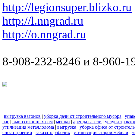
http://legionsuper.blizko.ru
http://l.nngrad.ru
http://o.nngrad.ru
8-908-232-8246 и 8-960-1
выгрузка вагонов
|
уборка дачи от строительного мусора
|
упак
час
|
вывоз оконных рам
|
мешки
|
аренда газели
|
услуги тракто
утилизация металлолома
|
выгрузка
|
уборка офиса от строител
снос строений
|
заказать рабочих
|
утилизация старой мебели
|
м