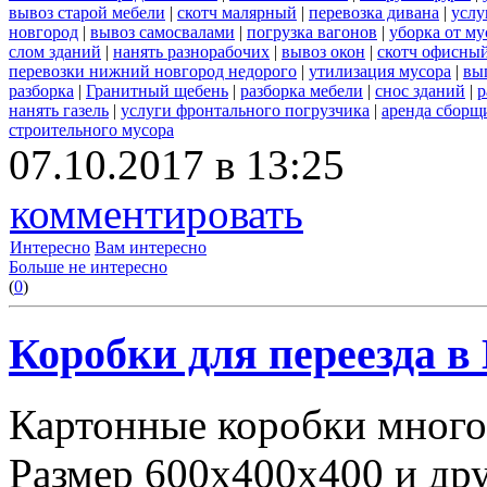
вывоз старой мебели
|
скотч малярный
|
перевозка дивана
|
услу
новгород
|
вывоз самосвалами
|
погрузка вагонов
|
уборка от му
слом зданий
|
нанять разнорабочих
|
вывоз окон
|
скотч офисны
перевозки нижний новгород недорого
|
утилизация мусора
|
вы
разборка
|
Гранитный щебень
|
разборка мебели
|
снос зданий
|
р
нанять газель
|
услуги фронтального погрузчика
|
аренда сборщ
строительного мусора
07.10.2017 в 13:25
комментировать
Интересно
Вам интересно
Больше не интересно
(
0
)
Коробки для переезда 
Картонные коробки много
Размер 600х400х400 и дру