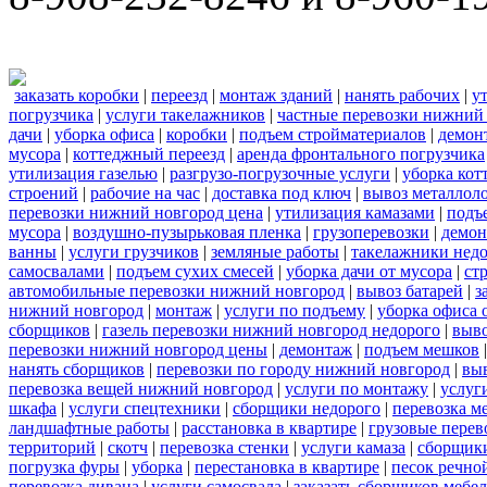
заказать коробки
|
переезд
|
монтаж зданий
|
нанять рабочих
|
у
погрузчика
|
услуги такелажников
|
частные перевозки нижний
дачи
|
уборка офиса
|
коробки
|
подъем стройматериалов
|
демон
мусора
|
коттеджный переезд
|
аренда фронтального погрузчика
утилизация газелью
|
разгрузо-погрузочные услуги
|
уборка кот
строений
|
рабочие на час
|
доставка под ключ
|
вывоз металлол
перевозки нижний новгород цена
|
утилизация камазами
|
подъ
мусора
|
воздушно-пузырьковая пленка
|
грузоперевозки
|
демон
ванны
|
услуги грузчиков
|
земляные работы
|
такелажники нед
самосвалами
|
подъем сухих смесей
|
уборка дачи от мусора
|
ст
автомобильные перевозки нижний новгород
|
вывоз батарей
|
з
нижний новгород
|
монтаж
|
услуги по подъему
|
уборка офиса 
сборщиков
|
газель перевозки нижний новгород недорого
|
выв
перевозки нижний новгород цены
|
демонтаж
|
подъем мешков
нанять сборщиков
|
перевозки по городу нижний новгород
|
вы
перевозка вещей нижний новгород
|
услуги по монтажу
|
услуг
шкафа
|
услуги спецтехники
|
сборщики недорого
|
перевозка м
ландшафтные работы
|
расстановка в квартире
|
грузовые перев
территорий
|
скотч
|
перевозка стенки
|
услуги камаза
|
сборщики
погрузка фуры
|
уборка
|
перестановка в квартире
|
песок речно
перевозка дивана
|
услуги самосвала
|
заказать сборщиков мебе