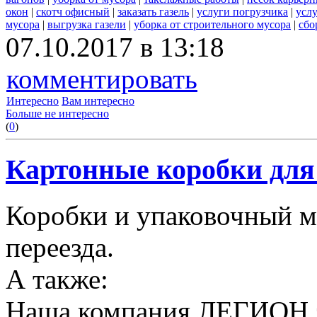
окон
|
скотч офисный
|
заказать газель
|
услуги погрузчика
|
усл
мусора
|
выгрузка газели
|
уборка от строительного мусора
|
сбо
07.10.2017 в 13:18
комментировать
Интересно
Вам интересно
Больше не интересно
(
0
)
Картонные коробки для 
Коробки и упаковочный м
переезда.
А также:
Наша компания ЛЕГИОН за