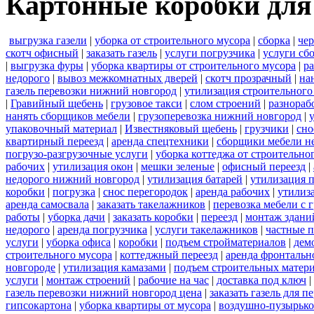
Картонные коробки для 
выгрузка газели
|
уборка от строительного мусора
|
сборка
|
че
скотч офисный
|
заказать газель
|
услуги погрузчика
|
услуги сб
|
выгрузка фуры
|
уборка квартиры от строительного мусора
|
ра
недорого
|
вывоз межкомнатных дверей
|
скотч прозрачный
|
на
газель перевозки нижний новгород
|
утилизация строительного
|
Гравийный щебень
|
грузовое такси
|
слом строений
|
разнораб
нанять сборщиков мебели
|
грузоперевозка нижний новгород
|
упаковочный материал
|
Известняковый щебень
|
грузчики
|
сно
квартирный переезд
|
аренда спецтехники
|
сборщики мебели н
погрузо-разгрузочные услуги
|
уборка коттеджа от строительно
рабочих
|
утилизация окон
|
мешки зеленые
|
офисный переезд
|
недорого нижний новгород
|
утилизация батарей
|
утилизация 
коробки
|
погрузка
|
снос перегородок
|
аренда рабочих
|
утилиз
аренда самосвала
|
заказать такелажников
|
перевозка мебели с
работы
|
уборка дачи
|
заказать коробки
|
переезд
|
монтаж здани
недорого
|
аренда погрузчика
|
услуги такелажников
|
частные 
услуги
|
уборка офиса
|
коробки
|
подъем стройматериалов
|
дем
строительного мусора
|
коттеджный переезд
|
аренда фронтальн
новгороде
|
утилизация камазами
|
подъем строительных матер
услуги
|
монтаж строений
|
рабочие на час
|
доставка под ключ
|
газель перевозки нижний новгород цена
|
заказать газель для 
гипсокартона
|
уборка квартиры от мусора
|
воздушно-пузырько