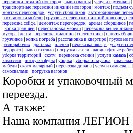
перевозки нижний новгород
|
вывоз ванны
|
услуги грузчиков
|
транспортные перевозки нижний новгород
|
монтаж
|
подъем с
монтаж перегородок
|
услуги сборщиков
|
автомобильные пере
расстановка мебели
|
грузовые перевозки нижний новгород це
перевозка сейфа
|
демонтаж перегородок
|
аренда сборщиков
|
г
|
копка траншей
|
перестановка мебели
|
перевозка вещей нижн
мусора
|
лента
|
перевозка пианино
|
спецтехника
|
нанять сбор
грузчиков
|
копка погреба
|
расстановка в квартире
|
грузовые п
разнорабочих
|
доставка
|
пленка
|
перевозка шкафа
|
услуги спе
недорого
|
вывоз газелью
|
погрузка газели
|
ландшафтные рабо
уборка территорий
|
скотч
|
перевозка стенки
|
услуги камаза
|
с
камазами
|
погрузка фуры
|
уборка
|
уборка от мусора
|
такелажн
мебели
|
скотч малярный
|
перевозка дивана
|
услуги самосвала
самосвалами
|
погрузка вагонов
Коробки и упаковочный м
переезда.
А также:
Наша компания ЛЕГИОН за