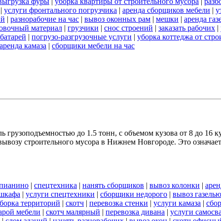
выгрузка фуры
|
уборка квартиры от строительного мусора
|
разб
|
услуги фронтального погрузчика
|
аренда сборщиков мебели
|
у
ий
|
разнорабочие на час
|
вывоз оконных рам
|
мешки
|
аренда газ
овочный материал
|
грузчики
|
снос строений
|
заказать рабочих
|
 батарей
|
погрузо-разгрузочные услуги
|
уборка коттеджа от стро
аренда камаза
|
сборщики мебели на час
 грузоподъемностью до 1.5 тонн, с объемом кузова от 8 до 16 к
ывозу строительного мусора в Нижнем Новгороде. Это означает,
 пианино
|
спецтехника
|
нанять сборщиков
|
вывоз колонки
|
арен
 шкафа
|
услуги спецтехники
|
сборщики недорого
|
вывоз газель
борка территорий
|
скотч
|
перевозка стенки
|
услуги камаза
|
сбо
арой мебели
|
скотч малярный
|
перевозка дивана
|
услуги самосв
|
слом зданий
|
нанять разнорабочих
|
вывоз окон
|
скотч офисны