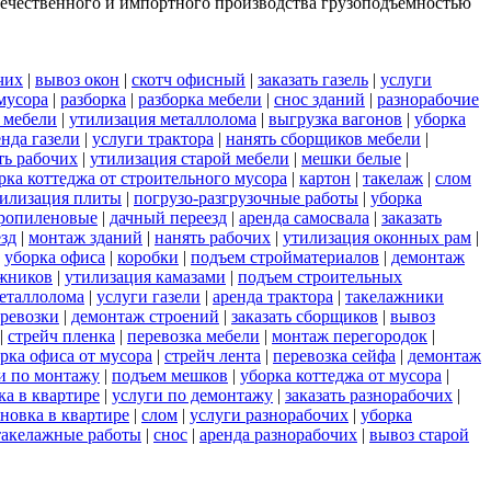
 отечественного и импортного производства грузоподъемностью
чих
|
вывоз окон
|
скотч офисный
|
заказать газель
|
услуги
мусора
|
разборка
|
разборка мебели
|
снос зданий
|
разнорабочие
 мебели
|
утилизация металлолома
|
выгрузка вагонов
|
уборка
енда газели
|
услуги трактора
|
нанять сборщиков мебели
|
ть рабочих
|
утилизация старой мебели
|
мешки белые
|
рка коттеджа от строительного мусора
|
картон
|
такелаж
|
слом
илизация плиты
|
погрузо-разгрузочные работы
|
уборка
ропиленовые
|
дачный переезд
|
аренда самосвала
|
заказать
езд
|
монтаж зданий
|
нанять рабочих
|
утилизация оконных рам
|
|
уборка офиса
|
коробки
|
подъем стройматериалов
|
демонтаж
ажников
|
утилизация камазами
|
подъем строительных
еталлолома
|
услуги газели
|
аренда трактора
|
такелажники
еревозки
|
демонтаж строений
|
заказать сборщиков
|
вывоз
|
стрейч пленка
|
перевозка мебели
|
монтаж перегородок
|
рка офиса от мусора
|
стрейч лента
|
перевозка сейфа
|
демонтаж
и по монтажу
|
подъем мешков
|
уборка коттеджа от мусора
|
ка в квартире
|
услуги по демонтажу
|
заказать разнорабочих
|
новка в квартире
|
слом
|
услуги разнорабочих
|
уборка
такелажные работы
|
снос
|
аренда разнорабочих
|
вывоз старой