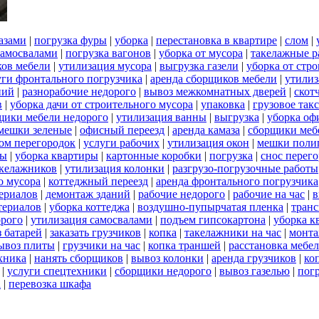
азами
|
погрузка фуры
|
уборка
|
перестановка в квартире
|
слом
|
самосвалами
|
погрузка вагонов
|
уборка от мусора
|
такелажные р
ков мебели
|
утилизация мусора
|
выгрузка газели
|
уборка от стр
уги фронтального погрузчика
|
аренда сборщиков мебели
|
утилиз
ний
|
разнорабочие недорого
|
вывоз межкомнатных дверей
|
скот
в
|
уборка дачи от строительного мусора
|
упаковка
|
грузовое так
щики мебели недорого
|
утилизация ванны
|
выгрузка
|
уборка оф
мешки зеленые
|
офисный переезд
|
аренда камаза
|
сборщики мебе
ом перегородок
|
услуги рабочих
|
утилизация окон
|
мешки поли
ты
|
уборка квартиры
|
картонные коробки
|
погрузка
|
снос перег
акелажников
|
утилизация колонки
|
разгрузо-погрузочные работы
о мусора
|
коттеджный переезд
|
аренда фронтального погрузчика
ериалов
|
демонтаж зданий
|
рабочие недорого
|
рабочие на час
|
в
териалов
|
уборка коттеджа
|
воздушно-пупырчатая пленка
|
транс
орого
|
утилизация самосвалами
|
подъем гипсокартона
|
уборка к
 батарей
|
заказать грузчиков
|
копка
|
такелажники на час
|
монт
ывоз плиты
|
грузчики на час
|
копка траншей
|
расстановка мебе
хника
|
нанять сборщиков
|
вывоз колонки
|
аренда грузчиков
|
ко
|
услуги спецтехники
|
сборщики недорого
|
вывоз газелью
|
погр
а
|
перевозка шкафа