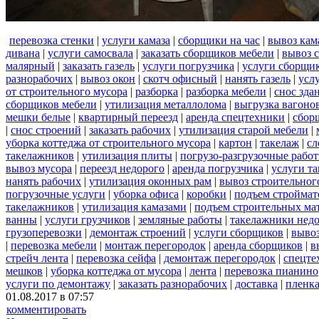
перевозка стенки
|
услуги камаза
|
сборщики на час
|
вывоз кам
дивана
|
услуги самосвала
|
заказать сборщиков мебели
|
вывоз 
малярный
|
заказать газель
|
услуги погрузчика
|
услуги сборщи
разнорабочих
|
вывоз окон
|
скотч офисный
|
нанять газель
|
усл
от строительного мусора
|
разборка
|
разборка мебели
|
снос зда
сборщиков мебели
|
утилизация металлолома
|
выгрузка вагоно
мешки белые
|
квартирный переезд
|
аренда спецтехники
|
сбор
|
снос строений
|
заказать рабочих
|
утилизация старой мебели
|
уборка коттеджа от строительного мусора
|
картон
|
такелаж
|
сл
такелажников
|
утилизация плиты
|
погрузо-разгрузочные рабо
вывоз мусора
|
переезд недорого
|
аренда погрузчика
|
услуги т
нанять рабочих
|
утилизация оконных рам
|
вывоз строительног
погрузочные услуги
|
уборка офиса
|
коробки
|
подъем строймат
такелажников
|
утилизация камазами
|
подъем строительных ма
ванны
|
услуги грузчиков
|
земляные работы
|
такелажники нед
грузоперевозки
|
демонтаж строений
|
услуги сборщиков
|
вывоз
|
перевозка мебели
|
монтаж перегородок
|
аренда сборщиков
|
в
стрейч лента
|
перевозка сейфа
|
демонтаж перегородок
|
спецте
мешков
|
уборка коттеджа от мусора
|
лента
|
перевозка пианино
услуги по демонтажу
|
заказать разнорабочих
|
доставка
|
пленк
01.08.2017 в 07:57
комментировать