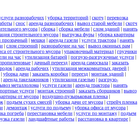
услуги разнорабочих
|
уборка территорий
|
скотч
|
перевозка
аботы
|
снос
|
аренда разнорабочих
|
вывоз старой мебели
|
скотч
оительного мусора
|
сборка
|
сборка мебели
|
слом зданий
|
нанять
ация строительного мусора
|
выгрузка фуры
|
уборка квартиры
ч прозрачный
|
мешки
|
аренда газели
|
услуги трактора
|
нанять
си
|
слом строений
|
разнорабочие на час
|
вывоз оконных рам
|
иса от строительного мусора
|
упаковочный материал
|
грузчики
ли на час
|
утилизация батарей
|
погрузо-разгрузочные услуги
|
пропиленовые
|
дачный переезд
|
аренда самосвала
|
заказать
ородок
|
аренда рабочих
|
утилизация межкомнатных дверей
|
|
уборка дачи
|
заказать коробки
|
переезд
|
монтаж зданий
|
|
аренда такелажников
|
утилизация газелью
|
разгрузо-
ывоз металлолома
|
услуги газели
|
аренда трактора
|
нанять
портные услуги
|
монтаж строений
|
заказать сборщиков
|
вывоз
вартиры от мусора
|
воздушно-пузырьковая пленка
|
аж
|
подъем сухих смесей
|
уборка дачи от мусора
|
стрейч пленка
ли
|
демонтаж
|
услуги по подъему
|
уборка офиса от мусора
|
пка погреба
|
перестановка мебели
|
услуги по монтажу
|
подъем
узка газели
|
ландшафтные работы
|
расстановка в квартире
|