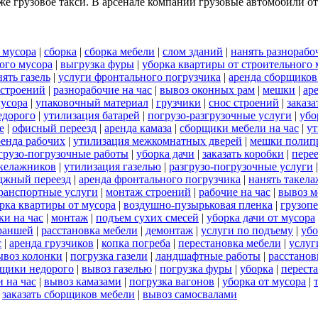
акже грузовое такси. В арсенале компании грузовые автомобили
 мусора
|
сборка
|
сборка мебели
|
слом зданий
|
нанять разнорабо
ого мусора
|
выгрузка фуры
|
уборка квартиры от строительного 
нять газель
|
услуги фронтального погрузчика
|
аренда сборщиков
 строений
|
разнорабочие на час
|
вывоз оконных рам
|
мешки
|
ар
мусора
|
упаковочный материал
|
грузчики
|
снос строений
|
заказа
едорого
|
утилизация батарей
|
погрузо-разгрузочные услуги
|
убо
е
|
офисный переезд
|
аренда камаза
|
сборщики мебели на час
|
ут
ренда рабочих
|
утилизация межкомнатных дверей
|
мешки полип
грузо-погрузочные работы
|
уборка дачи
|
заказать коробки
|
пере
акелажников
|
утилизация газелью
|
разгрузо-погрузочные услуги
джный переезд
|
аренда фронтального погрузчика
|
нанять такел
ранспортные услуги
|
монтаж строений
|
рабочие на час
|
вывоз м
рка квартиры от мусора
|
воздушно-пузырьковая пленка
|
грузоп
ки на час
|
монтаж
|
подъем сухих смесей
|
уборка дачи от мусора
раншей
|
расстановка мебели
|
демонтаж
|
услуги по подъему
|
убо
с
|
аренда грузчиков
|
копка погреба
|
перестановка мебели
|
услуг
ывоз колонки
|
погрузка газели
|
ландшафтные работы
|
расстанов
щики недорого
|
вывоз газелью
|
погрузка фуры
|
уборка
|
переста
 на час
|
вывоз камазами
|
погрузка вагонов
|
уборка от мусора
|
|
заказать сборщиков мебели
|
вывоз самосвалами