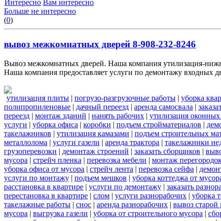
Интересно
Вам интересно
Больше не интересно
(
0
)
вывоз межкомнатных дверей 8-908-232-8246
Вывоз межкомнатных дверей. Наша компания утилизация-нижни
Наша компания предоставляет услуги по демонтажу входных две
утилизация плиты
|
погрузо-разгрузочные работы
|
уборка ква
полипропиленовые
|
дачный переезд
|
аренда самосвала
|
заказа
переезд
|
монтаж зданий
|
нанять рабочих
|
утилизация оконных
услуги
|
уборка офиса
|
коробки
|
подъем стройматериалов
|
дем
такелажников
|
утилизация камазами
|
подъем строительных ма
металлолома
|
услуги газели
|
аренда трактора
|
такелажники не
грузоперевозки
|
демонтаж строений
|
заказать сборщиков
|
выв
мусора
|
стрейч пленка
|
перевозка мебели
|
монтаж перегородо
уборка офиса от мусора
|
стрейч лента
|
перевозка сейфа
|
демон
услуги по монтажу
|
подъем мешков
|
уборка коттеджа от мусор
расстановка в квартире
|
услуги по демонтажу
|
заказать разнор
перестановка в квартире
|
слом
|
услуги разнорабочих
|
уборка 
такелажные работы
|
снос
|
аренда разнорабочих
|
вывоз старой
мусора
|
выгрузка газели
|
уборка от строительного мусора
|
сбо