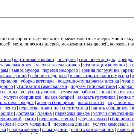
й новгород так же вывозит и межкомнатные двери. Наши аккур
рей, металлических дверей, межкомнатных дверей, косяков, нал
ртиры
|
картонные коробки
|
погрузка
|
снос перегородок
|
аренда
ть такелажников
|
услуги такелажников
|
утилизация колонки
|
ра
 рам
|
вывоз мусора
|
переезд недорого
|
аренда погрузчика
|
арен
онтаж зданий
|
рабочие недорого
|
вывоз строительного мусора
|
териалов
|
уборка коттеджа
|
воздушно-пупырчатая пленка
|
транс
дорого
|
утилизация самосвалами
|
подъем гипсокартона
|
уборка 
оз ванны
|
услуги грузчиков
|
земляные работы
|
копка
|
такелажни
к
|
услуги сборщиков
|
вывоз батарей
|
заказать грузчиков
|
копка 
таж перегородок
|
аренда сборщиков
|
вывоз плиты
|
грузчики на 
а
|
лента
|
перевозка пианино
|
спецтехника
|
нанять сборщиков
|
абочих
|
доставка
|
пленка
|
перевозка шкафа
|
услуги спецтехник
территорий
|
скотч
|
перевозка стенки
|
услуги камаза
|
сборщики н
 мебели
|
скотч малярный
|
перевозка дивана
|
услуги самосвала
|
рка
|
сборка мебели
|
слом зданий
|
нанять разнорабочих
|
вывоз о