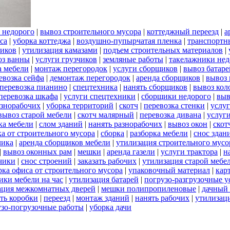
 недорого
|
вывоз строительного мусора
|
коттеджный переезд
|
а
са
|
уборка коттеджа
|
воздушно-пупырчатая пленка
|
транспортн
ников
|
утилизация камазами
|
подъем строительных материалов
|
оз ванны
|
услуги грузчиков
|
земляные работы
|
такелажники нед
а мебели
|
монтаж перегородок
|
услуги сборщиков
|
вывоз батаре
евозка сейфа
|
демонтаж перегородок
|
аренда сборщиков
|
вывоз
перевозка пианино
|
спецтехника
|
нанять сборщиков
|
вывоз кол
перевозка шкафа
|
услуги спецтехники
|
сборщики недорого
|
выв
азнорабочих
|
уборка территорий
|
скотч
|
перевозка стенки
|
услуг
вывоз старой мебели
|
скотч малярный
|
перевозка дивана
|
услуги
ка мебели
|
слом зданий
|
нанять разнорабочих
|
вывоз окон
|
скот
а от строительного мусора
|
сборка
|
разборка мебели
|
снос здан
чика
|
аренда сборщиков мебели
|
утилизация строительного мусо
|
вывоз оконных рам
|
мешки
|
аренда газели
|
услуги трактора
|
н
чики
|
снос строений
|
заказать рабочих
|
утилизация старой мебе
рка офиса от строительного мусора
|
упаковочный материал
|
кар
ики мебели на час
|
утилизация батарей
|
погрузо-разгрузочные у
ация межкомнатных дверей
|
мешки полипропиленовые
|
дачный 
ать коробки
|
переезд
|
монтаж зданий
|
нанять рабочих
|
утилизац
узо-погрузочные работы
|
уборка дачи