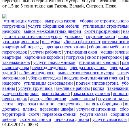
переезды, вывоз строительного мусора, услуги грузчиков, а т
от 1,5 до 5 тонн такие как Газель, Валдай, Ситроен, Пежо.
утилизация мусора
|
выгрузка газели
|
уборка от строительного
погрузчика
|
услуги сборщиков мебели
|
утилизация строительн
недорого
|
вывоз межкомнатных дверей
|
скотч прозрачный
|
на
дачи от строительного мусора
|
упаковка
|
грузовое такси
|
слом
утилизация ванны
|
выгрузка
|
уборка офиса от строительного 
квартирный переезд
|
аренда спецтехники
|
сборщики мебели н
перегородок
|
услуги рабочих
|
утилизация окон
|
мешки зелены
квартиры
|
картонные коробки
|
погрузка
|
снос перегородок
|
а
такелажников
|
услуги такелажников
|
утилизация колонки
|
раз
вывоз мусора
|
переезд недорого
|
аренда погрузчика
|
аренда т
зданий
|
рабочие недорого
|
вывоз строительного мусора
|
котте
материалов
|
уборка коттеджа
|
воздушно-пупырчатая пленка
|
т
недорого
|
утилизация самосвалами
|
подъем гипсокартона
|
убо
ванны
|
услуги грузчиков
|
земляные работы
|
копка
|
такелажни
услуги сборщиков
|
вывоз батарей
|
заказать грузчиков
|
копка т
перегородок
|
аренда сборщиков
|
вывоз плиты
|
грузчики на ча
лента
|
перевозка пианино
|
спецтехника
|
нанять сборщиков
|
в
доставка
|
пленка
|
перевозка шкафа
|
услуги спецтехники
|
сбор
территорий
|
скотч
|
перевозка стенки
|
услуги камаза
|
сборщики
мебели
|
скотч малярный
|
перевозка дивана
|
услуги самосвала
01.08.2017 в 08:03