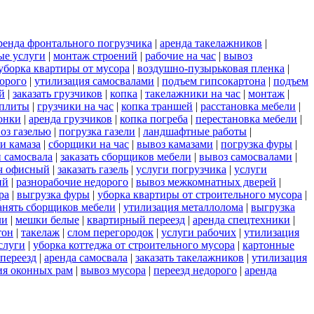
ренда фронтального погрузчика
|
аренда такелажников
|
ые услуги
|
монтаж строений
|
рабочие на час
|
вывоз
уборка квартиры от мусора
|
воздушно-пузырьковая пленка
|
орого
|
утилизация самосвалами
|
подъем гипсокартона
|
подъем
й
|
заказать грузчиков
|
копка
|
такелажники на час
|
монтаж
|
 плиты
|
грузчики на час
|
копка траншей
|
расстановка мебели
|
онки
|
аренда грузчиков
|
копка погреба
|
перестановка мебели
|
оз газелью
|
погрузка газели
|
ландшафтные работы
|
и камаза
|
сборщики на час
|
вывоз камазами
|
погрузка фуры
|
 самосвала
|
заказать сборщиков мебели
|
вывоз самосвалами
|
ч офисный
|
заказать газель
|
услуги погрузчика
|
услуги
ий
|
разнорабочие недорого
|
вывоз межкомнатных дверей
|
ра
|
выгрузка фуры
|
уборка квартиры от строительного мусора
|
анять сборщиков мебели
|
утилизация металлолома
|
выгрузка
ли
|
мешки белые
|
квартирный переезд
|
аренда спецтехники
|
тон
|
такелаж
|
слом перегородок
|
услуги рабочих
|
утилизация
слуги
|
уборка коттеджа от строительного мусора
|
картонные
переезд
|
аренда самосвала
|
заказать такелажников
|
утилизация
ия оконных рам
|
вывоз мусора
|
переезд недорого
|
аренда