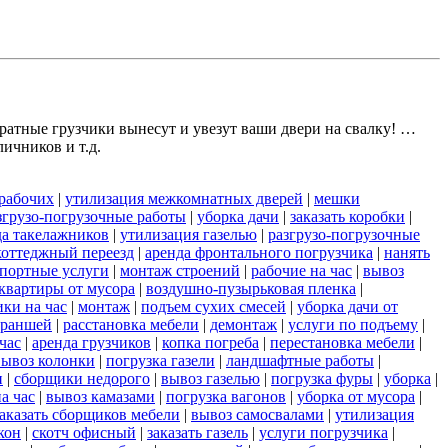
атные грузчики вынесут и увезут ваши двери на свалку! …
ичников и т.д.
 рабочих
|
утилизация межкомнатных дверей
|
мешки
згрузо-погрузочные работы
|
уборка дачи
|
заказать коробки
|
да такелажников
|
утилизация газелью
|
разгрузо-погрузочные
коттеджный переезд
|
аренда фронтального погрузчика
|
нанять
портные услуги
|
монтаж строений
|
рабочие на час
|
вывоз
квартиры от мусора
|
воздушно-пузырьковая пленка
|
ки на час
|
монтаж
|
подъем сухих смесей
|
уборка дачи от
траншей
|
расстановка мебели
|
демонтаж
|
услуги по подъему
|
час
|
аренда грузчиков
|
копка погреба
|
перестановка мебели
|
вывоз колонки
|
погрузка газели
|
ландшафтные работы
|
и
|
сборщики недорого
|
вывоз газелью
|
погрузка фуры
|
уборка
|
а час
|
вывоз камазами
|
погрузка вагонов
|
уборка от мусора
|
заказать сборщиков мебели
|
вывоз самосвалами
|
утилизация
кон
|
скотч офисный
|
заказать газель
|
услуги погрузчика
|