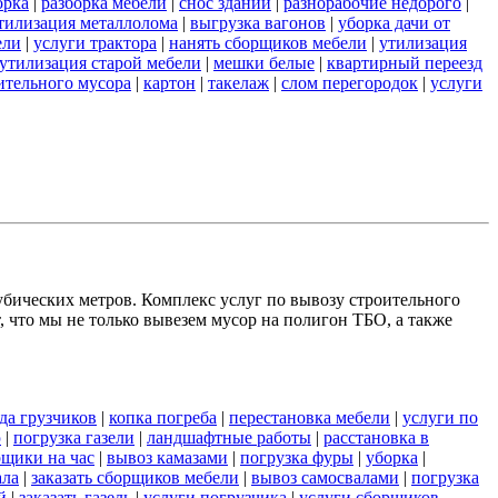
орка
|
разборка мебели
|
снос зданий
|
разнорабочие недорого
|
тилизация металлолома
|
выгрузка вагонов
|
уборка дачи от
ели
|
услуги трактора
|
нанять сборщиков мебели
|
утилизация
утилизация старой мебели
|
мешки белые
|
квартирный переезд
ительного мусора
|
картон
|
такелаж
|
слом перегородок
|
услуги
убических метров. Комплекс услуг по вывозу строительного
 что мы не только вывезем мусор на полигон ТБО, а также
да грузчиков
|
копка погреба
|
перестановка мебели
|
услуги по
ю
|
погрузка газели
|
ландшафтные работы
|
расстановка в
рщики на час
|
вывоз камазами
|
погрузка фуры
|
уборка
|
ала
|
заказать сборщиков мебели
|
вывоз самосвалами
|
погрузка
й
|
заказать газель
|
услуги погрузчика
|
услуги сборщиков