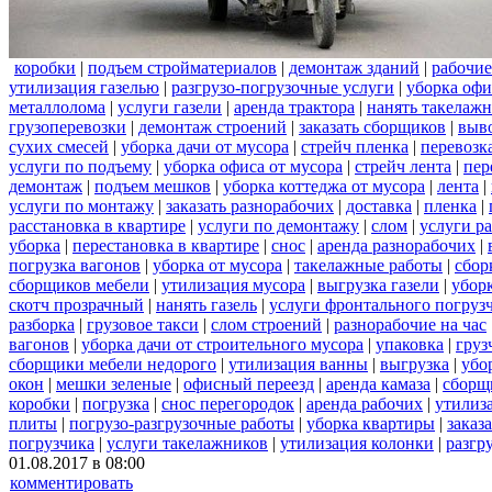
коробки
|
подъем стройматериалов
|
демонтаж зданий
|
рабочие
утилизация газелью
|
разгрузо-погрузочные услуги
|
уборка офи
металлолома
|
услуги газели
|
аренда трактора
|
нанять такелаж
грузоперевозки
|
демонтаж строений
|
заказать сборщиков
|
выв
сухих смесей
|
уборка дачи от мусора
|
стрейч пленка
|
перевозк
услуги по подъему
|
уборка офиса от мусора
|
стрейч лента
|
пер
демонтаж
|
подъем мешков
|
уборка коттеджа от мусора
|
лента
|
услуги по монтажу
|
заказать разнорабочих
|
доставка
|
пленка
|
расстановка в квартире
|
услуги по демонтажу
|
слом
|
услуги р
уборка
|
перестановка в квартире
|
снос
|
аренда разнорабочих
|
погрузка вагонов
|
уборка от мусора
|
такелажные работы
|
сбор
сборщиков мебели
|
утилизация мусора
|
выгрузка газели
|
уборк
скотч прозрачный
|
нанять газель
|
услуги фронтального погруз
разборка
|
грузовое такси
|
слом строений
|
разнорабочие на час
вагонов
|
уборка дачи от строительного мусора
|
упаковка
|
груз
сборщики мебели недорого
|
утилизация ванны
|
выгрузка
|
убо
окон
|
мешки зеленые
|
офисный переезд
|
аренда камаза
|
сборщ
коробки
|
погрузка
|
снос перегородок
|
аренда рабочих
|
утилиз
плиты
|
погрузо-разгрузочные работы
|
уборка квартиры
|
заказ
погрузчика
|
услуги такелажников
|
утилизация колонки
|
разгр
01.08.2017 в 08:00
комментировать