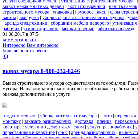
услуги сборщиков мебели
|
утилизация строительного мусора
|
вывоз межкомнатных дверей
|
скотч прозрачный
|
нанять газель
строительного мусора
|
упаковка
|
грузовое такси
|
слом строен
ванны
|
выгрузка
|
уборка офиса от строительного мусора
|
упак
|
аренда спецтехники
|
сборщики мебели недорого
|
утилизация
рабочих
|
утилизация окон
|
мешки зеленые
|
офисный переезд
|
01.08.2017 в 07:54
комментировать
Интересно
Вам интересно
Больше не интересно
(
0
)
вывоз мусора 8-908-232-8246
Вывоз строительного мусора осуществляем автомобилями Газель
мусора. Наша компания выполнит все необходимые работы по в
окажем дополнительные услуги
подъем мешков
|
уборка коттеджа от мусора
|
лента
|
перевозка
монтажу
|
заказать разнорабочих
|
доставка
|
пленка
|
перевозка
квартире
|
услуги по демонтажу
|
слом
|
услуги разнорабочих
|
у
перестановка в квартире
|
снос
|
аренда разнорабочих
|
вывоз ст
вагонов
|
уборка от мусора
|
такелажные работы
|
сборка мебели