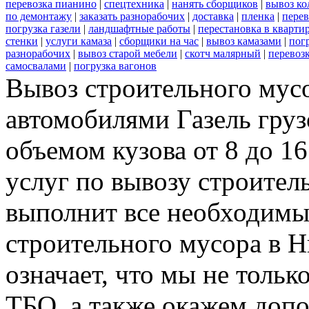
перевозка пианино
|
спецтехника
|
нанять сборщиков
|
вывоз ко
по демонтажу
|
заказать разнорабочих
|
доставка
|
пленка
|
перев
погрузка газели
|
ландшафтные работы
|
перестановка в кварти
стенки
|
услуги камаза
|
сборщики на час
|
вывоз камазами
|
пог
разнорабочих
|
вывоз старой мебели
|
скотч малярный
|
перевоз
самосвалами
|
погрузка вагонов
Вывоз строительного мус
автомобилями Газель груз
объемом кузова от 8 до 1
услуг по вывозу строител
выполнит все необходимы
строительного мусора в 
означает, что мы не тольк
ТБО, а также окажем доп