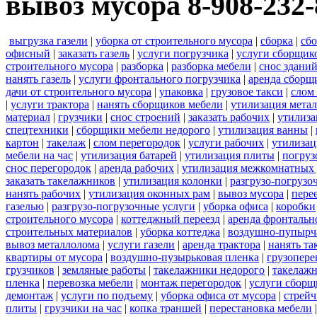
вывоз мусора 8-908-232-
выгрузка газели
|
уборка от строительного мусора
|
сборка
|
сбо
офисный
|
заказать газель
|
услуги погрузчика
|
услуги сборщик
строительного мусора
|
разборка
|
разборка мебели
|
снос здани
нанять газель
|
услуги фронтального погрузчика
|
аренда сборщ
дачи от строительного мусора
|
упаковка
|
грузовое такси
|
слом
|
услуги трактора
|
нанять сборщиков мебели
|
утилизация мета
материал
|
грузчики
|
снос строений
|
заказать рабочих
|
утилиза
спецтехники
|
сборщики мебели недорого
|
утилизация ванны
|
картон
|
такелаж
|
слом перегородок
|
услуги рабочих
|
утилизац
мебели на час
|
утилизация батарей
|
утилизация плиты
|
погруз
снос перегородок
|
аренда рабочих
|
утилизация межкомнатных 
заказать такелажников
|
утилизация колонки
|
разгрузо-погрузо
нанять рабочих
|
утилизация оконных рам
|
вывоз мусора
|
пере
газелью
|
разгрузо-погрузочные услуги
|
уборка офиса
|
коробки
строительного мусора
|
коттеджный переезд
|
аренда фронтальн
строительных материалов
|
уборка коттеджа
|
воздушно-пупырч
вывоз металлолома
|
услуги газели
|
аренда трактора
|
нанять т
квартиры от мусора
|
воздушно-пузырьковая пленка
|
грузопере
грузчиков
|
земляные работы
|
такелажники недорого
|
такелажн
пленка
|
перевозка мебели
|
монтаж перегородок
|
услуги сборщ
демонтаж
|
услуги по подъему
|
уборка офиса от мусора
|
стрейч
плиты
|
грузчики на час
|
копка траншей
|
перестановка мебели