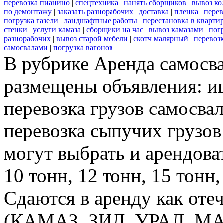
перевозка пианино
|
спецтехника
|
нанять сборщиков
|
вывоз ко
по демонтажу
|
заказать разнорабочих
|
доставка
|
пленка
|
перев
погрузка газели
|
ландшафтные работы
|
перестановка в кварти
стенки
|
услуги камаза
|
сборщики на час
|
вывоз камазами
|
пог
разнорабочих
|
вывоз старой мебели
|
скотч малярный
|
перевоз
самосвалами
|
погрузка вагонов
В рубрике Аренда самосв
размещены объявления: ищ
перевозка грузов самосва
перевозка сыпучих грузов
могут выбрать и арендоват
10 тонн, 12 тонн, 15 тонн,
Сдаются в аренду как оте
(КАМАЗ, ЗИЛ, УРАЛ, МАЗ,