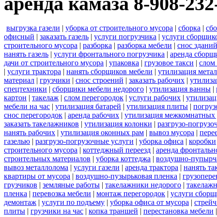
аренда камаза 8-908-232
выгрузка газели
|
уборка от строительного мусора
|
сборка
|
сбо
офисный
|
заказать газель
|
услуги погрузчика
|
услуги сборщик
строительного мусора
|
разборка
|
разборка мебели
|
снос здани
нанять газель
|
услуги фронтального погрузчика
|
аренда сборщ
дачи от строительного мусора
|
упаковка
|
грузовое такси
|
слом
|
услуги трактора
|
нанять сборщиков мебели
|
утилизация мета
материал
|
грузчики
|
снос строений
|
заказать рабочих
|
утилиза
спецтехники
|
сборщики мебели недорого
|
утилизация ванны
|
картон
|
такелаж
|
слом перегородок
|
услуги рабочих
|
утилизац
мебели на час
|
утилизация батарей
|
утилизация плиты
|
погруз
снос перегородок
|
аренда рабочих
|
утилизация межкомнатных 
заказать такелажников
|
утилизация колонки
|
разгрузо-погрузо
нанять рабочих
|
утилизация оконных рам
|
вывоз мусора
|
пере
газелью
|
разгрузо-погрузочные услуги
|
уборка офиса
|
коробки
строительного мусора
|
коттеджный переезд
|
аренда фронтальн
строительных материалов
|
уборка коттеджа
|
воздушно-пупырч
вывоз металлолома
|
услуги газели
|
аренда трактора
|
нанять т
квартиры от мусора
|
воздушно-пузырьковая пленка
|
грузопере
грузчиков
|
земляные работы
|
такелажники недорого
|
такелажн
пленка
|
перевозка мебели
|
монтаж перегородок
|
услуги сборщ
демонтаж
|
услуги по подъему
|
уборка офиса от мусора
|
стрейч
плиты
|
грузчики на час
|
копка траншей
|
перестановка мебели