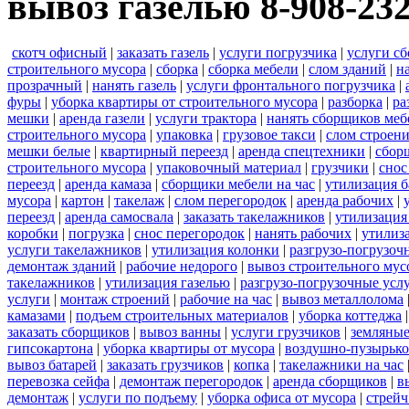
вывоз газелью 8-908-23
скотч офисный
|
заказать газель
|
услуги погрузчика
|
услуги с
строительного мусора
|
сборка
|
сборка мебели
|
слом зданий
|
н
прозрачный
|
нанять газель
|
услуги фронтального погрузчика
|
фуры
|
уборка квартиры от строительного мусора
|
разборка
|
ра
мешки
|
аренда газели
|
услуги трактора
|
нанять сборщиков меб
строительного мусора
|
упаковка
|
грузовое такси
|
слом строен
мешки белые
|
квартирный переезд
|
аренда спецтехники
|
сбор
строительного мусора
|
упаковочный материал
|
грузчики
|
снос
переезд
|
аренда камаза
|
сборщики мебели на час
|
утилизация б
мусора
|
картон
|
такелаж
|
слом перегородок
|
аренда рабочих
|
переезд
|
аренда самосвала
|
заказать такелажников
|
утилизация
коробки
|
погрузка
|
снос перегородок
|
нанять рабочих
|
утилиз
услуги такелажников
|
утилизация колонки
|
разгрузо-погрузоч
демонтаж зданий
|
рабочие недорого
|
вывоз строительного мус
такелажников
|
утилизация газелью
|
разгрузо-погрузочные усл
услуги
|
монтаж строений
|
рабочие на час
|
вывоз металлолома
камазами
|
подъем строительных материалов
|
уборка коттеджа
заказать сборщиков
|
вывоз ванны
|
услуги грузчиков
|
земляные
гипсокартона
|
уборка квартиры от мусора
|
воздушно-пузырько
вывоз батарей
|
заказать грузчиков
|
копка
|
такелажники на час
перевозка сейфа
|
демонтаж перегородок
|
аренда сборщиков
|
в
демонтаж
|
услуги по подъему
|
уборка офиса от мусора
|
стрейч