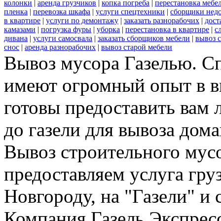
колонки
|
аренда грузчиков
|
копка погреба
|
перестановка мебе
пленка
|
перевозка шкафа
|
услуги спецтехники
|
сборщики нед
в квартире
|
услуги по демонтажу
|
заказать разнорабочих
|
дост
камазами
|
погрузка фуры
|
уборка
|
перестановка в квартире
|
с
дивана
|
услуги самосвала
|
заказать сборщиков мебели
|
вывоз 
снос
|
аренда разнорабочих
|
вывоз старой мебели
Вывоз мусора Газелью. С
имеют огромный опыт в в
готовы предоставить вам 
до газели для вывоза дом
Вывоз строительного мусо
предоставляем услуга гру
Новгороду, на "Газели" и 
Компания Газель Экспрес