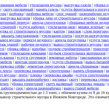
борщиков мебели
|
утилизация мусора
|
выгрузка газели
|
уборка о
й
|
скотч прозрачный
|
нанять газель
|
услуги фронтального погру
сора
|
разборка
|
разборка мебели
|
снос зданий
|
разнорабочие нед
|
выгрузка вагонов
|
уборка дачи от строительного мусора
|
упако
артирный переезд
|
аренда спецтехники
|
сборщики мебели недор
 строений
|
услуги рабочих
|
утилизация окон
|
мешки зеленые
|
о
теджа от строительного мусора
|
картон
|
такелаж
|
слом перегоро
|
заказать такелажников
|
утилизация плиты
|
погрузо-разгрузочн
ывоз мусора
|
переезд недорого
|
аренда погрузчика
|
услуги так
таж зданий
|
рабочие недорого
|
вывоз строительного мусора
|
ко
уги
|
уборка офиса
|
коробки
|
подъем стройматериалов
|
транспор
ников
|
утилизация камазами
|
подъем строительных материалов
|
оз ванны
|
услуги грузчиков
|
земляные работы
|
такелажники нед
 мебели
|
монтаж перегородок
|
услуги сборщиков
|
вывоз батаре
еревозка сейфа
|
демонтаж перегородок
|
аренда сборщиков
|
выв
ч лента
|
перевозка пианино
|
спецтехника
|
нанять сборщиков
|
в
от мусора
|
лента
|
пленка
|
перевозка шкафа
|
услуги спецтехник
нтажу
|
заказать разнорабочих
|
доставка
|
скотч
|
перевозка стенк
бочих
|
уборка территорий
|
скотч малярный
|
перевозка дивана
|
 работы
|
снос
|
аренда разнорабочих
|
вывоз старой мебели
 грузоподъемностью до 1.5 тонн, с объемом кузова от 8 до 16 к
ывозу строительного мусора в Нижнем Новгороде. Это означает,