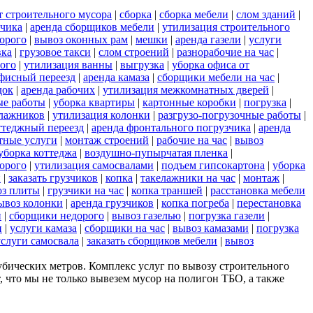
т строительного мусора
|
сборка
|
сборка мебели
|
слом зданий
|
зчика
|
аренда сборщиков мебели
|
утилизация строительного
орого
|
вывоз оконных рам
|
мешки
|
аренда газели
|
услуги
вка
|
грузовое такси
|
слом строений
|
разнорабочие на час
|
ого
|
утилизация ванны
|
выгрузка
|
уборка офиса от
фисный переезд
|
аренда камаза
|
сборщики мебели на час
|
док
|
аренда рабочих
|
утилизация межкомнатных дверей
|
ые работы
|
уборка квартиры
|
картонные коробки
|
погрузка
|
елажников
|
утилизация колонки
|
разгрузо-погрузочные работы
|
ттеджный переезд
|
аренда фронтального погрузчика
|
аренда
тные услуги
|
монтаж строений
|
рабочие на час
|
вывоз
уборка коттеджа
|
воздушно-пупырчатая пленка
|
орого
|
утилизация самосвалами
|
подъем гипсокартона
|
уборка
й
|
заказать грузчиков
|
копка
|
такелажники на час
|
монтаж
|
оз плиты
|
грузчики на час
|
копка траншей
|
расстановка мебели
ывоз колонки
|
аренда грузчиков
|
копка погреба
|
перестановка
и
|
сборщики недорого
|
вывоз газелью
|
погрузка газели
|
и
|
услуги камаза
|
сборщики на час
|
вывоз камазами
|
погрузка
услуги самосвала
|
заказать сборщиков мебели
|
вывоз
убических метров. Комплекс услуг по вывозу строительного
 что мы не только вывезем мусор на полигон ТБО, а также