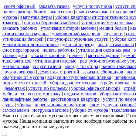
скотч офисный
|
заказать газель
|
услуги погрузчика
|
услуги с
нанять разнорабочих
|
вывоз окон
|
вывоз межкомнатных двере
мусора
|
выгрузка фуры
|
уборка квартиры от строительного му
трактора
|
нанять сборщиков мебели
|
утилизация металлолома
заказать рабочих
|
утилизация старой мебели
|
мешки белые
|
кв
строительного мусора
|
упаковочный материал
|
грузчики
|
снос
утилизация батарей
|
погрузо-разгрузочные услуги
|
уборка кот
мешки полипропиленовые
|
дачный переезд
|
аренда самосвала
снос перегородок
|
нанять рабочих
|
утилизация оконных рам
|
в
уборка дачи
|
заказать коробки
|
переезд
|
монтаж зданий
|
демон
такелажников
|
утилизация газелью
|
разгрузо-погрузочные усл
металлолома
|
услуги газели
|
аренда трактора
|
нанять такелаж
грузоперевозки
|
демонтаж строений
|
заказать сборщиков
|
выв
квартиры от мусора
|
воздушно-пузырьковая пленка
|
перевозка
подъем сухих смесей
|
уборка дачи от мусора
|
стрейч пленка
|
п
|
демонтаж
|
услуги по подъему
|
уборка офиса от мусора
|
стрей
мебели
|
услуги по монтажу
|
подъем мешков
|
уборка коттеджа 
ландшафтные работы
|
расстановка в квартире
|
услуги по демо
фуры
|
уборка
|
перестановка в квартире
|
слом
|
услуги разнора
самосвалами
|
погрузка вагонов
|
уборка от мусора
|
такелажные
Вывоз строительного мусора осуществляем автомобилями Газель
мусора. Наша компания выполнит все необходимые работы по в
окажем дополнительные услуги