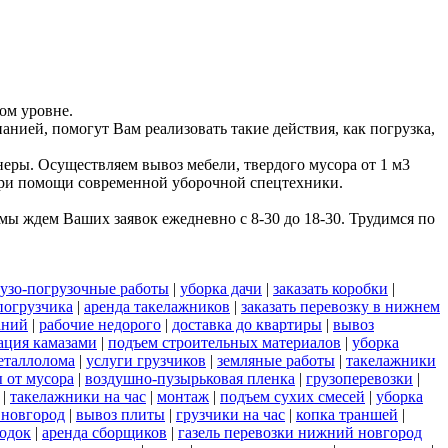
ом уровне.
анией, помогут Вам реализовать такие действия, как погрузка,
еры. Осуществляем вывоз мебели, твердого мусора от 1 м3
 при помощи современной уборочной спецтехники.
ы ждем Ваших заявок ежедневно с 8-30 до 18-30. Трудимся по
рузо-погрузочные работы
|
уборка дачи
|
заказать коробки
|
погрузчика
|
аренда такелажников
|
заказать перевозку в нижнем
аний
|
рабочие недорого
|
доставка до квартиры
|
вывоз
ация камазами
|
подъем строительных материалов
|
уборка
еталлолома
|
услуги грузчиков
|
земляные работы
|
такелажники
 от мусора
|
воздушно-пузырьковая пленка
|
грузоперевозки
|
|
такелажники на час
|
монтаж
|
подъем сухих смесей
|
уборка
 новгород
|
вывоз плиты
|
грузчики на час
|
копка траншей
|
одок
|
аренда сборщиков
|
газель перевозки нижний новгород