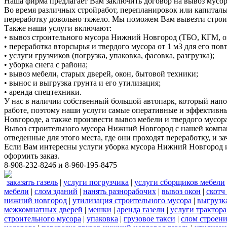
Наша фирма предлагает Вам заключить договор на вывоз мусор
Во время различных стройработ, перепланировок или капиталь
переработку довольно тяжело. Мы поможем Вам вывезти стро
Также наши услуги включают:
• вывоз строительного мусора Нижний Новгород (ТБО, КГМ, о
• переработка вторсырья и твердого мусора от 1 м3 для его по
• услуги грузчиков (погрузка, упаковка, фасовка, разгрузка);
• уборка снега с района;
• вывоз мебели, старых дверей, окон, бытовой техники;
• вынос и выгрузка грунта и его утилизация;
• аренда спецтехники.
У нас в наличии собственный большой автопарк, который нап
работе, поэтому наши услуги самые оперативные и эффективн
Новгороде, а также произвести вывоз мебели и твердого мусора
Вывоз строительного мусора Нижний Новгород с нашей компани
отведенные для этого места, где они проходят переработку, и
Если Вам интересны услуги уборка мусора Нижний Новгород и
оформить заказ.
8-908-232-8246 и 8-960-195-8475
заказать газель
|
услуги погрузчика
|
услуги сборщиков мебели
мебели
|
слом зданий
|
нанять разнорабочих
|
вывоз окон
|
скотч
нижний новгород
|
утилизация строительного мусора
|
выгрузк
межкомнатных дверей
|
мешки
|
аренда газели
|
услуги трактора
строительного мусора
|
упаковка
|
грузовое такси
|
слом строен