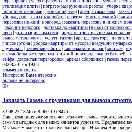
перегородок
|
услуги рабочих
|
утилизация окон
|
мешки зелены
утилизация плиты
|
погрузо-разгрузочные работы
|
уборка квар
полипропиленовые
|
дачный переезд
|
аренда самосвала
|
заказа
уборка дачи
|
заказать коробки
|
переезд
|
монтаж зданий
|
нанят
перевозки нижний новгород
|
заказать перевозку в нижнем нов
|
рабочие недорого
|
доставка до квартиры
|
вывоз строительног
цена
|
утилизация камазами
|
подъем строительных материалов
вывоз металлолома
|
услуги газели
|
аренда трактора
|
нанять т
гипсокартона
|
уборка квартиры от мусора
|
воздушно-пузырько
грузчиков
|
земляные работы
|
такелажники на час
|
монтаж
|
по
автомобильные перевозки нижний новгород
|
вывоз батарей
|
з
сейфа
|
демонтаж перегородок
|
аренда сборщиков
|
газель пере
03.08.2017 в 19:04
комментировать
Интересно
Вам интересно
Больше не интересно
(
0
)
Заказать Газель с грузчиками для вывоза строите
8-908-232-8246 и 8-960-195-8475
Наша компания уже много лет реализует вывоз строительного 
самых выгодных для наших клиентов условиях. Предлагаем закл
Мы можем вывезти строительный мусор в Нижнем Новгороде д