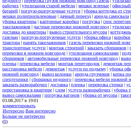
недорого
|
перевозка грузов нижний новгород газель
|
утилизац
рабочих
|
утилизация старой мебели
|
мешки зеленые
|
офисный 
батарей
|
погрузо-разгрузочные услуги
|
уборка коттеджа от ст
мешки полипропиленовые
|
дачный переезд
|
аренда самосвала
уборка квартиры
|
картонные коробки
|
погрузка
|
снос перегор
такелажников
|
частные перевозки нижний новгород
|
утилизац
доставка до квартиры
|
вывоз строительного мусора
|
коттеджны
газелью
|
разгрузо-погрузочные услуги
|
уборка офиса
|
коробки
трактора
|
нанять такелажников
|
газель перевозки нижний новг
транспортные услуги
|
монтаж строений
|
заказать сборщиков
|
перевозки в нижнем новгороде
|
утилизация самосвалами
|
под
сборщиков
|
автомобильные перевозки нижний новгород
|
выво
пленка
|
перевозка мебели
|
монтаж перегородок
|
демонтаж пер
расстановка мебели
|
демонтаж
|
услуги по подъему
|
уборка оф
нижний новгород
|
вывоз колонки
|
аренда грузчиков
|
копка по
спецтехники
|
сборщики недорого
|
перевозка мебели нижний н
заказать разнорабочих
|
доставка
|
пленка
|
перевозка стенки
|
ус
перестановка в квартире
|
слом
|
услуги разнорабочих
|
уборка 
вывоз самосвалами
|
погрузка вагонов
|
уборка от мусора
|
таке
03.08.2017 в 19:01
комментировать
Интересно
Вам интересно
Больше не интересно
(
0
)