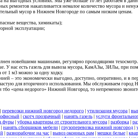
а на выгодных условиях. Мы уже больше 10 лет работаем в дан
ных ремонтов накапливается немалое количество мусора и ненуж
ительный мусор в Нижнем Новгороде по самым низким ценам.
пасные вещества, химикаты);
вторной эксплуатации;
олнен новейшими машинами, регулярно проходящими техосмотр.
ые. У нас есть газель для вывоза мусора, КамАЗы, ЗИЛы, при 
 от 1 м3 можно за одну ходку.
ей – это экономически выгодно, доступно, оперативно, и в пе
 зачастую для вторичного использования. Мы обслуживаем город 
 тбо «цена недорого» Нижний Новгород, то непременно звонит
|
перевозки нижний новгород недорого
|
утилизация мусора
|
выг
 офисный
|
скотч прозрачный
|
нанять газель
|
услуги фронтально
а фуры
|
уборка квартиры от строительного мусора
|
разборка
|
ра
|
нанять сборщиков мебели
|
грузоперевозка нижний новгород
|
ий
|
разнорабочие на час
|
вывоз оконных рам
|
мешки белые
|
ква