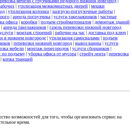
ревозка мебели с грузчиками недорого нижний новгород
|
рабочих
|
утилизация межкомнатных дверей
|
мешки
род
|
утилизация колонки
|
разгрузо-погрузочные работы
|
орого
|
аренда погрузчика
|
услуги такелажников
|
частные
ка офиса
|
коробки
|
подъем стройматериалов
|
демонтаж зданий
|
аренда такелажников
|
газель перевозки нижний новгород
услуги
|
монтаж строений
|
рабочие на час
|
доставка под ключ
|
зки в нижнем новгороде
|
утилизация самосвалами
|
подъем
щиков
|
перевозки нижний новгород
|
вывоз ванны
|
услуги
озка мебели
|
монтаж перегородок
|
услуги сборщиков
|
и по подъему
|
уборка офиса от мусора
|
стрейч лента
|
перевозка
|
копка траншей
ство возможностей для того, чтобы организовать сервис на
тельное время.