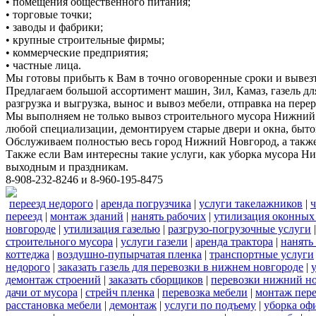
• помещения общественного питания;
• торговые точки;
• заводы и фабрики;
• крупные строительные фирмы;
• коммерческие предприятия;
• частные лица.
Мы готовы прибыть к Вам в точно оговоренные сроки и вывез
Предлагаем большой ассортимент машин, Зил, Камаз, газель дл
разгрузка и выгрузка, вынос и вывоз мебели, отправка на перер
Мы выполняем не только вывоз строительного мусора Нижний 
любой специализации, демонтируем старые двери и окна, быто
Обслуживаем полностью весь город Нижний Новгород, а также 
Также если Вам интересны такие услуги, как уборка мусора Н
выходным и праздникам.
8-908-232-8246 и 8-960-195-8475
переезд недорого
|
аренда погрузчика
|
услуги такелажников
|
ч
переезд
|
монтаж зданий
|
нанять рабочих
|
утилизация оконных
новгороде
|
утилизация газелью
|
разгрузо-погрузочные услуги
строительного мусора
|
услуги газели
|
аренда трактора
|
нанять
коттеджа
|
воздушно-пупырчатая пленка
|
транспортные услуги
недорого
|
заказать газель для перевозки в нижнем новгороде
|
демонтаж строений
|
заказать сборщиков
|
перевозки нижний н
дачи от мусора
|
стрейч пленка
|
перевозка мебели
|
монтаж пер
расстановка мебели
|
демонтаж
|
услуги по подъему
|
уборка оф