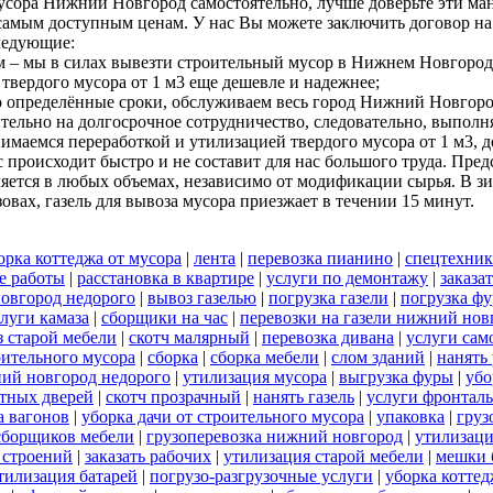
мусора Нижний Новгород самостоятельно, лучше доверьте эти м
амым доступным ценам. У нас Вы можете заключить договор на 
ледующие:
м – мы в силах вывезти строительный мусор в Нижнем Новгород
твердого мусора от 1 м3 еще дешевле и надежнее;
но определённые сроки, обслуживаем весь город Нижний Новгоро
тельно на долгосрочное сотрудничество, следовательно, выполня
анимаемся переработкой и утилизацией твердого мусора от 1 м3
с происходит быстро и не составит для нас большого труда. Пре
ется в любых объемах, независимо от модификации сырья. В зи
ах, газель для вывоза мусора приезжает в течении 15 минут.
орка коттеджа от мусора
|
лента
|
перевозка пианино
|
спецтехник
е работы
|
расстановка в квартире
|
услуги по демонтажу
|
заказа
овгород недорого
|
вывоз газелью
|
погрузка газели
|
погрузка ф
луги камаза
|
сборщики на час
|
перевозки на газели нижний нов
 старой мебели
|
скотч малярный
|
перевозка дивана
|
услуги сам
оительного мусора
|
сборка
|
сборка мебели
|
слом зданий
|
нанять
ий новгород недорого
|
утилизация мусора
|
выгрузка фуры
|
убо
тных дверей
|
скотч прозрачный
|
нанять газель
|
услуги фронталь
а вагонов
|
уборка дачи от строительного мусора
|
упаковка
|
груз
сборщиков мебели
|
грузоперевозка нижний новгород
|
утилизаци
 строений
|
заказать рабочих
|
утилизация старой мебели
|
мешки 
тилизация батарей
|
погрузо-разгрузочные услуги
|
уборка коттед