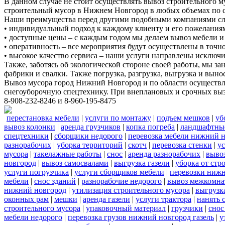
В данном случае не стоит осуществлять вывоз строительного 
строительный мусор в Нижнем Новгород в любых объемах по с
Наши преимущества перед другими подобными компаниями с
• индивидуальный подход к каждому клиенту и его пожелания
• доступные цены – с каждым годом мы делаем вывоз мебели и 
• оперативность – все мероприятия будут осуществлены в точ
• высокое качество сервиса – наши услуги направлены исключи
Также, заботясь об экологической стороне своей работы, мы з
фабрики и свалки. Также погрузка, разгрузка, выгрузка и выно
Вывоз мусора город Нижний Новгород и по области осуществля
снегоуборочную спецтехнику. При внеплановых и срочных вызов
8-908-232-8246 и 8-960-195-8475
перестановка мебели
|
услуги по монтажу
|
подъем мешков
|
уб
вывоз колонки
|
аренда грузчиков
|
копка погреба
|
ландшафтны
спецтехники
|
сборщики недорого
|
перевозка мебели нижний н
разнорабочих
|
уборка территорий
|
скотч
|
перевозка стенки
|
ус
мусора
|
такелажные работы
|
снос
|
аренда разнорабочих
|
вывоз
новгород
|
вывоз самосвалами
|
выгрузка газели
|
уборка от стр
услуги погрузчика
|
услуги сборщиков мебели
|
перевозки нижн
мебели
|
снос зданий
|
разнорабочие недорого
|
вывоз межкомна
нижний новгород
|
утилизация строительного мусора
|
выгрузк
оконных рам
|
мешки
|
аренда газели
|
услуги трактора
|
нанять 
строительного мусора
|
упаковочный материал
|
грузчики
|
снос
мебели недорого
|
перевозка грузов нижний новгород газель
|
у