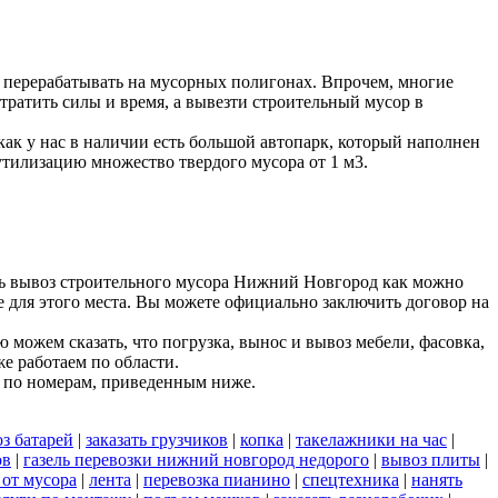
 перерабатывать на мусорных полигонах. Впрочем, многие
тратить силы и время, а вывезти строительный мусор в
к у нас в наличии есть большой автопарк, который наполнен
утилизацию множество твердого мусора от 1 м3.
ть вывоз строительного мусора Нижний Новгород как можно
е для этого места. Вы можете официально заключить договор на
можем сказать, что погрузка, вынос и вывоз мебели, фасовка,
е работаем по области.
 по номерам, приведенным ниже.
з батарей
|
заказать грузчиков
|
копка
|
такелажники на час
|
ов
|
газель перевозки нижний новгород недорого
|
вывоз плиты
|
 от мусора
|
лента
|
перевозка пианино
|
спецтехника
|
нанять