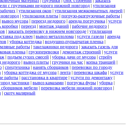
аковочный материал
|
грузчики
|
снос строений
|
заказать
бели с грузчиками недорого нижний новгород
|
утилизация
 рабочих
|
утилизация окон
|
утилизация межкомнатных дверей
|
 новгород
|
утилизация плиты
|
погрузо-разгрузочные работы
|
|
вывоз мусора
|
переезд недорого
|
аренда погрузчика
|
услуги
ь коробки
|
переезд
|
монтаж зданий
|
рабочие недорого
|
ков
|
заказать перевозку в нижнем новгороде
|
утилизация
оставка под ключ
|
вывоз металлолома
|
услуги газели
|
аренда
лов
|
уборка коттеджа
|
воздушно-пупырчатая пленка
|
емляные работы
|
такелажники недорого
|
заказать газель для
ковая пленка
|
грузоперевозки
|
демонтаж строений
|
услуги
аж
|
подъем сухих смесей
|
уборка дачи от мусора
|
стрейч
д недорого
|
вывоз плиты
|
грузчики на час
|
копка траншей
|
о
|
спецтехника
|
нанять сборщиков
|
перевозки по городу
в
|
уборка коттеджа от мусора
|
лента
|
перевозка шкафа
|
услуги
е работы
|
расстановка в квартире
|
услуги по демонтажу
|
город частники
|
вывоз камазами
|
погрузка фуры
|
уборка
|
ь сборщиков мебели
|
перевозка мебели нижний новгород
|
и
|
скотч малярный