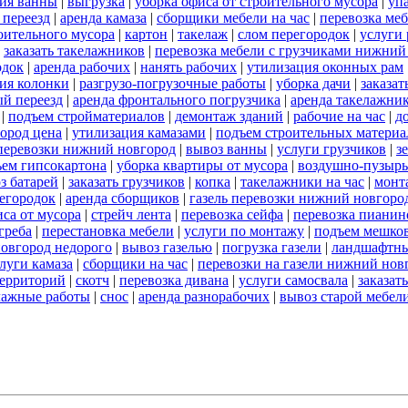
ия ванны
|
выгрузка
|
уборка офиса от строительного мусора
|
уп
переезд
|
аренда камаза
|
сборщики мебели на час
|
перевозка ме
роительного мусора
|
картон
|
такелаж
|
слом перегородок
|
услуги
|
заказать такелажников
|
перевозка мебели с грузчиками нижний
одок
|
аренда рабочих
|
нанять рабочих
|
утилизация оконных рам
ия колонки
|
разгрузо-погрузочные работы
|
уборка дачи
|
заказат
й переезд
|
аренда фронтального погрузчика
|
аренда такелажни
|
подъем стройматериалов
|
демонтаж зданий
|
рабочие на час
|
д
ород цена
|
утилизация камазами
|
подъем строительных материа
перевозки нижний новгород
|
вывоз ванны
|
услуги грузчиков
|
з
ъем гипсокартона
|
уборка квартиры от мусора
|
воздушно-пузырь
з батарей
|
заказать грузчиков
|
копка
|
такелажники на час
|
монт
егородок
|
аренда сборщиков
|
газель перевозки нижний новгоро
иса от мусора
|
стрейч лента
|
перевозка сейфа
|
перевозка пианин
греба
|
перестановка мебели
|
услуги по монтажу
|
подъем мешко
овгород недорого
|
вывоз газелью
|
погрузка газели
|
ландшафтны
луги камаза
|
сборщики на час
|
перевозки на газели нижний нов
территорий
|
скотч
|
перевозка дивана
|
услуги самосвала
|
заказат
лажные работы
|
снос
|
аренда разнорабочих
|
вывоз старой мебел