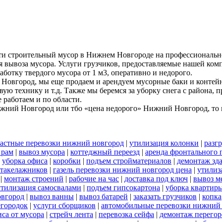
ти строительный мусор в Нижнем Новгороде на профессиональн
я вывоза мусора. Услуги грузчиков, предоставляемые нашей комп
аботку твердого мусора от 1 м3, оперативно и недорого.
Новгород, мы еще продаем и арендуем мусорные баки и контейн
вую технику и т.д. Также мы беремся за уборку снега с района,
работаем и по области.
ижний Новгород или тбо «цена недорого» Нижний Новгород, то м
астные перевозки нижний новгород
|
утилизация колонки
|
разг
 рам
|
вывоз мусора
|
коттеджный переезд
|
аренда фронтального 
|
уборка офиса
|
коробки
|
подъем стройматериалов
|
демонтаж зд
 такелажников
|
газель перевозки нижний новгород цена
|
утилиз
|
монтаж строений
|
рабочие на час
|
доставка под ключ
|
вывоз м
утилизация самосвалами
|
подъем гипсокартона
|
уборка квартиры
овгород
|
вывоз ванны
|
вывоз батарей
|
заказать грузчиков
|
копка
егородок
|
услуги сборщиков
|
автомобильные перевозки нижний
иса от мусора
|
стрейч лента
|
перевозка сейфа
|
демонтаж перегор