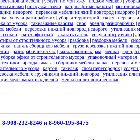
ерестановка мебели
|
услуги по монтажу
|
подъем мешков
|
уборка
оз газелью
|
погрузка газели
|
ландшафтные работы
|
расстановка
щики недорого
|
перевозка мебели нижний новгород недорого
|
лом
|
услуги разнорабочих
|
уборка территорий
|
скотч
|
перевозка
ка от мусора
|
такелажные работы
|
снос
|
аренда разнорабочих
|
ов мебели
|
перевозки нижний новгород недорого
|
утилизация м
воз окон
|
скотч офисный
|
заказать газель
|
услуги погрузчика
|
а
ртиры от строительного мусора
|
разборка
|
разборка мебели
|
сно
зчика
|
нанять сборщиков мебели
|
грузоперевозка нижний новго
ений
|
разнорабочие на час
|
вывоз оконных рам
|
мешки
|
аренда 
|
уборка офиса от строительного мусора
|
упаковочный материал
ецтехники
|
аренда камаза
|
сборщики мебели на час
|
перевозка м
роительного мусора
|
картон
|
такелаж
|
слом перегородок
|
услуги
евозка мебели с грузчиками нижний новгород
|
утилизация пли
ация межкомнатных дверей
|
мешки полипропиленовые
8-908-232-8246 и 8-960-195-8475