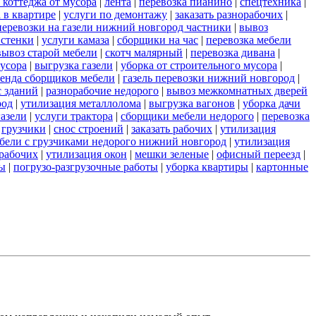
 коттеджа от мусора
|
лента
|
перевозка пианино
|
спецтехника
|
 в квартире
|
услуги по демонтажу
|
заказать разнорабочих
|
перевозки на газели нижний новгород частники
|
вывоз
 стенки
|
услуги камаза
|
сборщики на час
|
перевозка мебели
вывоз старой мебели
|
скотч малярный
|
перевозка дивана
|
усора
|
выгрузка газели
|
уборка от строительного мусора
|
ренда сборщиков мебели
|
газель перевозки нижний новгород
|
с зданий
|
разнорабочие недорого
|
вывоз межкомнатных дверей
род
|
утилизация металлолома
|
выгрузка вагонов
|
уборка дачи
газели
|
услуги трактора
|
сборщики мебели недорого
|
перевозка
|
грузчики
|
снос строений
|
заказать рабочих
|
утилизация
ебели с грузчиками недорого нижний новгород
|
утилизация
 рабочих
|
утилизация окон
|
мешки зеленые
|
офисный переезд
|
ты
|
погрузо-разгрузочные работы
|
уборка квартиры
|
картонные