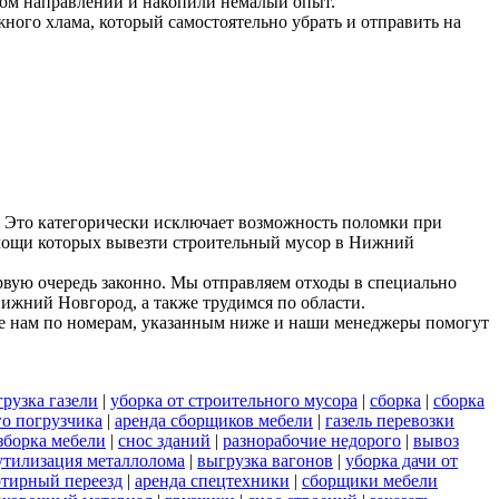
ном направлении и накопили немалый опыт.
ного хлама, который самостоятельно убрать и отправить на
 Это категорически исключает возможность поломки при
помощи которых вывезти строительный мусор в Нижний
рвую очередь законно. Мы отправляем отходы в специально
Нижний Новгород, а также трудимся по области.
е нам по номерам, указанным ниже и наши менеджеры помогут
рузка газели
|
уборка от строительного мусора
|
сборка
|
сборка
го погрузчика
|
аренда сборщиков мебели
|
газель перевозки
зборка мебели
|
снос зданий
|
разнорабочие недорого
|
вывоз
утилизация металлолома
|
выгрузка вагонов
|
уборка дачи от
ртирный переезд
|
аренда спецтехники
|
сборщики мебели