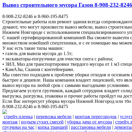
Вывоз строительного мусора Газон 8-908-232-8246
8-908-232-8246 и 8-960-195-8475
Строительные работы или ремонт здания всегда сопровождаютс
думают, что могут произвести вывоз мебели, вывоз строитель
Нижнем Новгороде с использованием специализированного у
С нашей сертифицированной компанией Вы сможете вывезти ст
множеством новейшей спецтехники, и с ее помощью мы можем у
У нас есть такие типы машин:
• газель для вывоза мусора до 1.5т;
• экскаваторы-погрузчики для очистки снега с района;
• ЗИЛ, Маз для транспортировки твердого мусора от 1 м3 спе
• КамАЗы, Скания с контейнерами.
Мы совестно подходим к проблеме уборки отходов и осознаем
быстрее и дешевле. Наша компания владеет лицензией, что явл
вывоз мусора на любой срок с самыми выгодными условиями.
Предлагаем услуги грузчиков, каждый сотрудник владеет соли
выгрузка, разгрузка, упаковка и прочие работы пройдут на до
Если Вас интересует уборка мусора Нижний Новгород или тбо
8-908-232-8246 и 8-960-195-8475
стрейч пленка
|
перевозка мебели
|
монтаж перегородок
|
услуг
монтаж
|
подъем сухих смесей
|
уборка дачи от мусора
|
стрейч 
грузчики на час
|
копка траншей
|
расстановка мебели
|
демонта