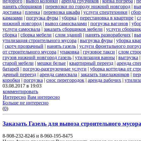
недорого
|
вывоз колонки
|
аренда грузчиков
|
копка погреба
|
п
нанять сборщиков
|
перевозки по городу нижний новгород
|
выв
доставка
|
пленка
|
перевозка шкафа
|
услуги спецтехники
|
сбор
камазами
|
погрузка фуры
|
уборка
|
перестановка в квартире
|
с
нижний новгород
|
вывоз самосвалами
|
погрузка вагонов
|
убор
услуги самосвала
|
заказать сборщиков мебели
|
услуги сборщик
сборка
|
сборка мебели
|
слом зданий
|
нанять разнорабочих
|
вы
утилизация строительного мусора
|
выгрузка фуры
|
уборка ква
|
скотч прозрачный
|
нанять газель
|
услуги фронтального погру
от строительного мусора
|
упаковка
|
грузовое такси
|
слом стро
грузов нижний новгород газель
|
утилизация ванны
|
выгрузка
старой мебели
|
мешки белые
|
квартирный переезд
|
аренда сп
батарей
|
погрузо-разгрузочные услуги
|
уборка коттеджа от ст
дачный переезд
|
аренда самосвала
|
заказать такелажников
|
пер
коробки
|
погрузка
|
снос перегородок
|
аренда рабочих
|
утилиз
03.08.2017 в 19:03
комментировать
Интересно
Вам интересно
Больше не интересно
(
0
)
Заказать Газель для вывоза строительного мусора 
8-908-232-8246 и 8-960-195-8475