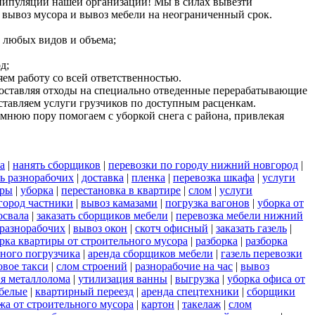
анипуляции нашей организации! Мы в силах вывезти
вывоз мусора и вывоз мебели на неограниченный срок.
 любых видов и объема;
д;
ем работу со всей ответственностью.
, доставляя отходы на специально отведенные перерабатывающие
дставляем услуги грузчиков по доступным расценкам.
мнюю пору помогаем с уборкой снега с района, привлекая
а
|
нанять сборщиков
|
перевозки по городу нижний новгород
|
ть разнорабочих
|
доставка
|
пленка
|
перевозка шкафа
|
услуги
уры
|
уборка
|
перестановка в квартире
|
слом
|
услуги
город частники
|
вывоз камазами
|
погрузка вагонов
|
уборка от
освала
|
заказать сборщиков мебели
|
перевозка мебели нижний
 разнорабочих
|
вывоз окон
|
скотч офисный
|
заказать газель
|
рка квартиры от строительного мусора
|
разборка
|
разборка
ного погрузчика
|
аренда сборщиков мебели
|
газель перевозки
овое такси
|
слом строений
|
разнорабочие на час
|
вывоз
я металлолома
|
утилизация ванны
|
выгрузка
|
уборка офиса от
белые
|
квартирный переезд
|
аренда спецтехники
|
сборщики
жа от строительного мусора
|
картон
|
такелаж
|
слом