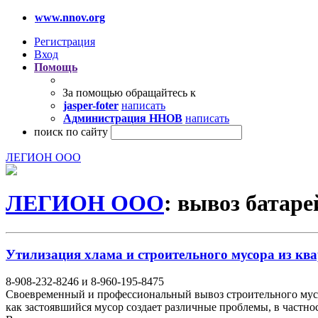
www.nnov.org
Регистрация
Вход
Помощь
За помощью обращайтесь к
jasper-foter
написать
Администрация ННОВ
написать
поиск по сайту
ЛЕГИОН ООО
ЛЕГИОН ООО
: вывоз батаре
Утилизация хлама и строительного мусора из ква
8-908-232-8246 и 8-960-195-8475
Своевременный и профессиональный вывоз строительного мусо
как застоявшийся мусор создает различные проблемы, в частно