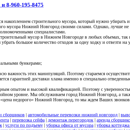
 и 8-960-195-8475
я накоплением строительного мусора, который нужно убирать и
ного мусора Нижний Новгород своими силами. Однако, лучше не 
полномоченными специалистами.
роительный мусор в Нижнем Новгороде в любых объемах, так ка
брать большое количество отходов за одну ходку и отвезти на 
циальными бункерами;
 всю важность этих манипуляций. Поэтому стараемся осуществи
яется гарантией доставки хлама именно в специально отведенны
дным опытом и высокой квалификацией. Поэтому с уверенностью 
стойном уровне. Мы обслуживаем город Нижний Новгород, а такж
 «цена недорого» Нижний Новгород, то мы ждем Ваших звонков
и сборщиков
|
автомобильные перевозки нижний новгород
|
выво
лента
|
перевозка сейфа
|
демонтаж перегородок
|
аренда сборщик
ж
|
услуги по подъему
|
уборка офиса от мусора
|
уборка коттеджа