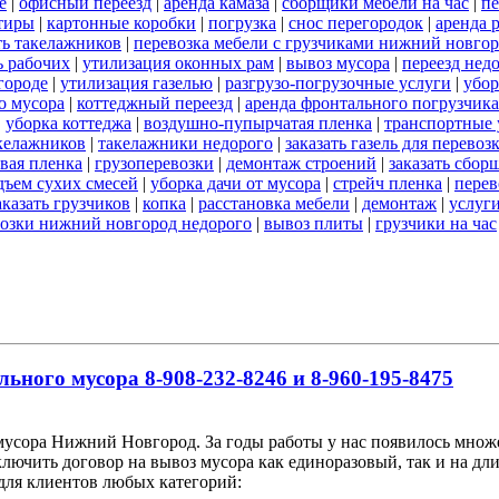
е
|
офисный переезд
|
аренда камаза
|
сборщики мебели на час
|
пе
тиры
|
картонные коробки
|
погрузка
|
снос перегородок
|
аренда 
ть такелажников
|
перевозка мебели с грузчиками нижний новго
ь рабочих
|
утилизация оконных рам
|
вывоз мусора
|
переезд нед
городе
|
утилизация газелью
|
разгрузо-погрузочные услуги
|
убор
о мусора
|
коттеджный переезд
|
аренда фронтального погрузчика
|
уборка коттеджа
|
воздушно-пупырчатая пленка
|
транспортные 
акелажников
|
такелажники недорого
|
заказать газель для перево
вая пленка
|
грузоперевозки
|
демонтаж строений
|
заказать сбор
дъем сухих смесей
|
уборка дачи от мусора
|
стрейч пленка
|
перев
аказать грузчиков
|
копка
|
расстановка мебели
|
демонтаж
|
услуг
возки нижний новгород недорого
|
вывоз плиты
|
грузчики на час
льного мусора 8-908-232-8246 и 8-960-195-8475
мусора Нижний Новгород. За годы работы у нас появилось множе
ючить договор на вывоз мусора как единоразовый, так и на дли
ля клиентов любых категорий: