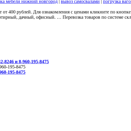
зка мебели нижний новгород
|
вывоз самосвалами
|
погрузка ваг
рт от 400 рублей. Для ознакомления с ценами кликните по кноп
ирный, дачный, офисный. … Перевозка товаров по системе склад
2-8246 и 8-960-195-8475
960-195-8475
960-195-8475