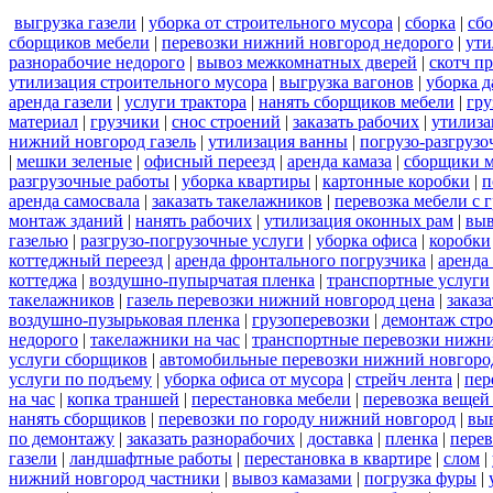
выгрузка газели
|
уборка от строительного мусора
|
сборка
|
сбо
сборщиков мебели
|
перевозки нижний новгород недорого
|
ути
разнорабочие недорого
|
вывоз межкомнатных дверей
|
скотч п
утилизация строительного мусора
|
выгрузка вагонов
|
уборка д
аренда газели
|
услуги трактора
|
нанять сборщиков мебели
|
гру
материал
|
грузчики
|
снос строений
|
заказать рабочих
|
утилиза
нижний новгород газель
|
утилизация ванны
|
погрузо-разгрузо
|
мешки зеленые
|
офисный переезд
|
аренда камаза
|
сборщики м
разгрузочные работы
|
уборка квартиры
|
картонные коробки
|
п
аренда самосвала
|
заказать такелажников
|
перевозка мебели с
монтаж зданий
|
нанять рабочих
|
утилизация оконных рам
|
выв
газелью
|
разгрузо-погрузочные услуги
|
уборка офиса
|
коробки
коттеджный переезд
|
аренда фронтального погрузчика
|
аренда
коттеджа
|
воздушно-пупырчатая пленка
|
транспортные услуги
такелажников
|
газель перевозки нижний новгород цена
|
заказ
воздушно-пузырьковая пленка
|
грузоперевозки
|
демонтаж стр
недорого
|
такелажники на час
|
транспортные перевозки нижн
услуги сборщиков
|
автомобильные перевозки нижний новгоро
услуги по подъему
|
уборка офиса от мусора
|
стрейч лента
|
пер
на час
|
копка траншей
|
перестановка мебели
|
перевозка вещей
нанять сборщиков
|
перевозки по городу нижний новгород
|
вы
по демонтажу
|
заказать разнорабочих
|
доставка
|
пленка
|
перев
газели
|
ландшафтные работы
|
перестановка в квартире
|
слом
|
нижний новгород частники
|
вывоз камазами
|
погрузка фуры
|