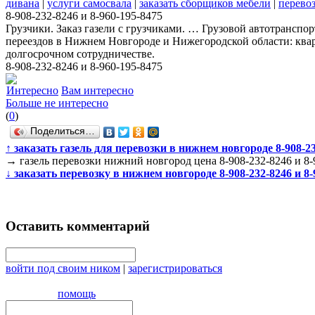
дивана
|
услуги самосвала
|
заказать сборщиков мебели
|
перево
8-908-232-8246 и 8-960-195-8475
Грузчики. Заказ газели с грузчиками. … Грузовой автотранспо
переездов в Нижнем Новгороде и Нижегородской области: кварт
долгосрочном сотрудничестве.
8-908-232-8246 и 8-960-195-8475
Интересно
Вам интересно
Больше не интересно
(
0
)
Поделиться…
↑
заказать газель для перевозки в нижнем новгороде 8-908-23
→
газель перевозки нижний новгород цена 8-908-232-8246 и 8-
↓
заказать перевозку в нижнем новгороде 8-908-232-8246 и 8-
Оставить комментарий
войти под своим ником
|
зарегистрироваться
помощь