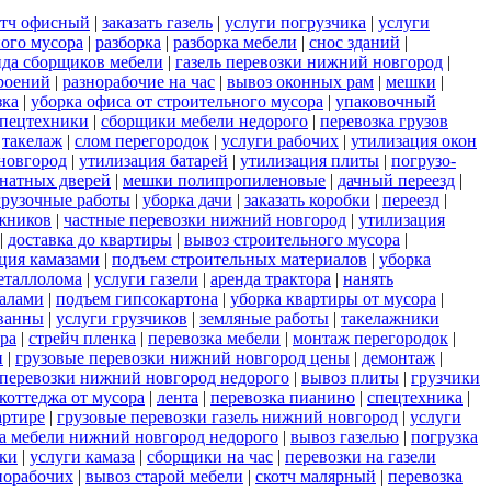
отч офисный
|
заказать газель
|
услуги погрузчика
|
услуги
ного мусора
|
разборка
|
разборка мебели
|
снос зданий
|
нда сборщиков мебели
|
газель перевозки нижний новгород
|
роений
|
разнорабочие на час
|
вывоз оконных рам
|
мешки
|
зка
|
уборка офиса от строительного мусора
|
упаковочный
спецтехники
|
сборщики мебели недорого
|
перевозка грузов
|
такелаж
|
слом перегородок
|
услуги рабочих
|
утилизация окон
 новгород
|
утилизация батарей
|
утилизация плиты
|
погрузо-
натных дверей
|
мешки полипропиленовые
|
дачный переезд
|
грузочные работы
|
уборка дачи
|
заказать коробки
|
переезд
|
ажников
|
частные перевозки нижний новгород
|
утилизация
|
доставка до квартиры
|
вывоз строительного мусора
|
ция камазами
|
подъем строительных материалов
|
уборка
еталлолома
|
услуги газели
|
аренда трактора
|
нанять
валами
|
подъем гипсокартона
|
уборка квартиры от мусора
|
ванны
|
услуги грузчиков
|
земляные работы
|
такелажники
ора
|
стрейч пленка
|
перевозка мебели
|
монтаж перегородок
|
и
|
грузовые перевозки нижний новгород цены
|
демонтаж
|
 перевозки нижний новгород недорого
|
вывоз плиты
|
грузчики
коттеджа от мусора
|
лента
|
перевозка пианино
|
спецтехника
|
артире
|
грузовые перевозки газель нижний новгород
|
услуги
а мебели нижний новгород недорого
|
вывоз газелью
|
погрузка
нки
|
услуги камаза
|
сборщики на час
|
перевозки на газели
норабочих
|
вывоз старой мебели
|
скотч малярный
|
перевозка