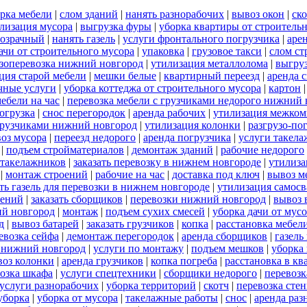
рка мебели
|
слом зданий
|
нанять разнорабочих
|
вывоз окон
|
ск
лизация мусора
|
выгрузка фуры
|
уборка квартиры от строитель
розрачный
|
нанять газель
|
услуги фронтального погрузчика
|
аре
ачи от строительного мусора
|
упаковка
|
грузовое такси
|
слом ст
зоперевозка нижний новгород
|
утилизация металлолома
|
выгру
ция старой мебели
|
мешки белые
|
квартирный переезд
|
аренда 
чные услуги
|
уборка коттеджа от строительного мусора
|
картон
ебели на час
|
перевозка мебели с грузчиками недорого нижний
огрузка
|
снос перегородок
|
аренда рабочих
|
утилизация межком
 грузчиками нижний новгород
|
утилизация колонки
|
разгрузо-по
оз мусора
|
переезд недорого
|
аренда погрузчика
|
услуги такел
|
подъем стройматериалов
|
демонтаж зданий
|
рабочие недорого
 такелажников
|
заказать перевозку в нижнем новгороде
|
утилиза
|
монтаж строений
|
рабочие на час
|
доставка под ключ
|
вывоз м
ать газель для перевозки в нижнем новгороде
|
утилизация самос
оений
|
заказать сборщиков
|
перевозки нижний новгород
|
вывоз 
ий новгород
|
монтаж
|
подъем сухих смесей
|
уборка дачи от мус
д
|
вывоз батарей
|
заказать грузчиков
|
копка
|
расстановка мебел
евозка сейфа
|
демонтаж перегородок
|
аренда сборщиков
|
газель
 нижний новгород
|
услуги по монтажу
|
подъем мешков
|
уборка 
воз колонки
|
аренда грузчиков
|
копка погреба
|
расстановка в кв
озка шкафа
|
услуги спецтехники
|
сборщики недорого
|
перевозк
услуги разнорабочих
|
уборка территорий
|
скотч
|
перевозка сте
уборка
|
уборка от мусора
|
такелажные работы
|
снос
|
аренда раз