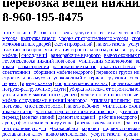
перевозка вещей нижний
8-960-195-8475
скотч офисный
|
заказать газель
|
услуги погрузчика
|
услуги с
мусора
|
выгрузка газели
|
уборка от строительного мусора
|
сбо
межкомнатных дверей
|
скотч прозрачный
|
нанять газель
|
услу
нижний новгород
|
утилизация строительного мусора
|
выгрузк
мебели
|
снос зданий
|
разнорабочие недорого
|
вывоз оконных 
грузоперевозка нижний новгород
|
утилизация металлолома
|
в
такси
|
слом строений
|
разнорабочие на час
|
заказать рабочих
|
спецтехники
|
сборщики мебели недорого
|
перевозка грузов н
строительного мусора
|
упаковочный материал
|
грузчики
|
снос
переезд
|
аренда камаза
|
сборщики мебели на час
|
перевозка ме
погрузо-разгрузочные услуги
|
уборка коттеджа от строительно
утилизация межкомнатных дверей
|
мешки полипропиленовые
мебели с грузчиками нижний новгород
|
утилизация плиты
|
по
погрузка
|
снос перегородок
|
нанять рабочих
|
утилизация окон
такелажников
|
частные перевозки нижний новгород
|
утилизац
переезд
|
монтаж зданий
|
демонтаж зданий
|
рабочие недорого
аренда фронтального погрузчика
|
аренда такелажников
|
заказ
погрузочные услуги
|
уборка офиса
|
коробки
|
подъем строймат
доставка под ключ
|
вывоз металлолома
|
услуги газели
|
аренда
утилизация камазами
|
подъем строительных материалов
|
уборк