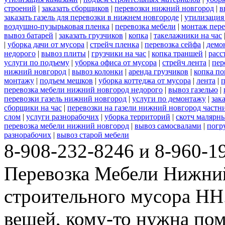
строений
|
заказать сборщиков
|
перевозки нижний новгород
|
в
заказать газель для перевозки в нижнем новгороде
|
утилизация
воздушно-пузырьковая пленка
|
перевозка мебели
|
монтаж пере
вывоз батарей
|
заказать грузчиков
|
копка
|
такелажники на час
|
уборка дачи от мусора
|
стрейч пленка
|
перевозка сейфа
|
демо
недорого
|
вывоз плиты
|
грузчики на час
|
копка траншей
|
расс
услуги по подъему
|
уборка офиса от мусора
|
стрейч лента
|
пер
нижний новгород
|
вывоз колонки
|
аренда грузчиков
|
копка по
монтажу
|
подъем мешков
|
уборка коттеджа от мусора
|
лента
|
п
перевозка мебели нижний новгород недорого
|
вывоз газелью
|
перевозки газель нижний новгород
|
услуги по демонтажу
|
зак
сборщики на час
|
перевозки на газели нижний новгород частн
слом
|
услуги разнорабочих
|
уборка территорий
|
скотч малярн
перевозка мебели нижний новгород
|
вывоз самосвалами
|
погр
разнорабочих
|
вывоз старой мебели
8-908-232-8246 и 8-960-1
Перевозка Мебели Нижни
строительного мусора НН.
вещей, кому-то нужна пом