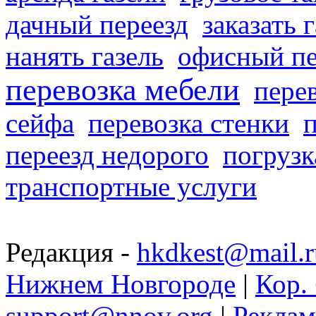
дачный переезд
заказать 
нанять газель
офисный пе
перевозка мебели
пере
сейфа
перевозка стенки
переезд недорого
погрузк
транспортные услуги
Редакция -
hkdkest@mail.r
Нижнем Новгороде
|
Кор. 
support@nnov.org
|
Реклам