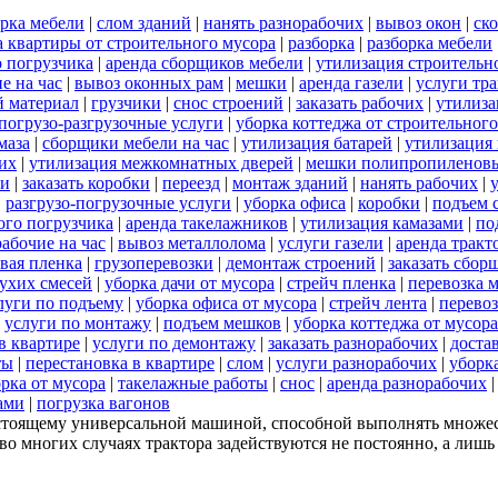
рка мебели
|
слом зданий
|
нанять разнорабочих
|
вывоз окон
|
ск
а квартиры от строительного мусора
|
разборка
|
разборка мебели
о погрузчика
|
аренда сборщиков мебели
|
утилизация строительн
е на час
|
вывоз оконных рам
|
мешки
|
аренда газели
|
услуги тра
 материал
|
грузчики
|
снос строений
|
заказать рабочих
|
утилиза
погрузо-разгрузочные услуги
|
уборка коттеджа от строительног
маза
|
сборщики мебели на час
|
утилизация батарей
|
утилизация
их
|
утилизация межкомнатных дверей
|
мешки полипропиленов
чи
|
заказать коробки
|
переезд
|
монтаж зданий
|
нанять рабочих
|
|
разгрузо-погрузочные услуги
|
уборка офиса
|
коробки
|
подъем 
ого погрузчика
|
аренда такелажников
|
утилизация камазами
|
по
рабочие на час
|
вывоз металлолома
|
услуги газели
|
аренда тракт
вая пленка
|
грузоперевозки
|
демонтаж строений
|
заказать сбор
ухих смесей
|
уборка дачи от мусора
|
стрейч пленка
|
перевозка 
луги по подъему
|
уборка офиса от мусора
|
стрейч лента
|
перевоз
|
услуги по монтажу
|
подъем мешков
|
уборка коттеджа от мусора
в квартире
|
услуги по демонтажу
|
заказать разнорабочих
|
доста
ты
|
перестановка в квартире
|
слом
|
услуги разнорабочих
|
уборк
рка от мусора
|
такелажные работы
|
снос
|
аренда разнорабочих
ами
|
погрузка вагонов
астоящему универсальной машиной, способной выполнять множе
во многих случаях трактора задействуются не постоянно, а лишь