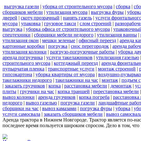
выгрузка газели
|
уборка от строительного мусора
|
сборка
|
сбо
сборщиков мебели
|
утилизация мусора
|
выгрузка фуры
|
уборк
дверей
|
скотч прозрачный
|
нанять газель
|
услуги фронтальног
мусора
|
упаковка
|
грузовое такси
|
слом строений
|
разнорабочи
выгрузка
|
уборка офиса от строительного мусора
|
упаковочный
спецтехники
|
сборщики мебели недорого
|
утилизация ванны
|
утилизация окон
|
мешки зеленые
|
офисный переезд
|
аренда ка
картонные коробки
|
погрузка
|
снос перегородок
|
аренда рабоч
утилизация колонки
|
разгрузо-погрузочные работы
|
уборка да
аренда погрузчика
|
услуги такелажников
|
утилизация газелью
строительного мусора
|
коттеджный переезд
|
аренда фронтальн
пупырчатая пленка
|
транспортные услуги
|
монтаж строений
|
гипсокартона
|
уборка квартиры от мусора
|
воздушно-пузырько
такелажники недорого
|
такелажники на час
|
монтаж
|
подъем с
|
заказать грузчиков
|
копка
|
расстановка мебели
|
демонтаж
|
ус
плиты
|
грузчики на час
|
копка траншей
|
перестановка мебели
вывоз колонки
|
аренда грузчиков
|
копка погреба
|
расстановка 
недорого
|
вывоз газелью
|
погрузка газели
|
ландшафтные рабо
сборщики на час
|
вывоз камазами
|
погрузка фуры
|
уборка
|
убо
услуги самосвала
|
заказать сборщиков мебели
|
вывоз самосвал
Аренда трактора в Нижнем Новгороде. Трактор является по-н
последнее время пользуется широким спросом. Дело в том, что 