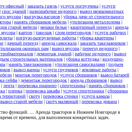
отч офисный
|
заказать газель
|
услуги погрузчика
|
услуги
|
снос зданий
|
разнорабочие недорого
|
вывоз межкомнатных
ого мусора
|
выгрузка вагонов
|
уборка дачи от строительного
ктора
|
нанять сборщиков мебели
|
утилизация металлолома
|
ция старой мебели
|
мешки белые
|
квартирный переезд
|
аренда
о мусора
|
картон
|
такелаж
|
слом перегородок
|
услуги рабочих
|
 плиты
|
погрузо-разгрузочные работы
|
уборка квартиры
|
ые
|
дачный переезд
|
аренда самосвала
|
заказать такелажников
|
утилизация оконных рам
|
вывоз мусора
|
переезд недорого
|
стройматериалов
|
демонтаж зданий
|
рабочие недорого
|
вывоз
дъем строительных материалов
|
уборка коттеджа
|
воздушно-
ора
|
нанять такелажников
|
утилизация самосвалами
|
подъем
щиков
|
вывоз ванны
|
услуги грузчиков
|
земляные работы
|
мебели
|
монтаж перегородок
|
услуги сборщиков
|
вывоз батарей
ка сейфа
|
демонтаж перегородок
|
аренда сборщиков
|
вывоз
|
лента
|
перевозка пианино
|
спецтехника
|
нанять сборщиков
|
вка
|
пленка
|
перевозка шкафа
|
услуги спецтехники
|
сборщики
а территорий
|
скотч
|
перевозка стенки
|
услуги камаза
|
|
вывоз старой мебели
|
скотч малярный
|
перевозка дивана
|
ство функций. … Аренда тракторов в Нижнем Новгороде в
 время от времени, для выполнения конкретных задач.