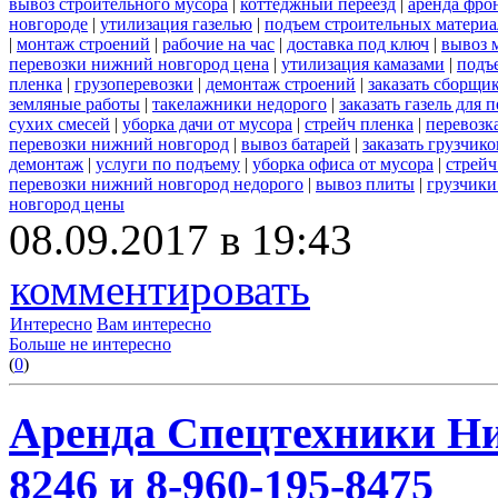
вывоз строительного мусора
|
коттеджный переезд
|
аренда фро
новгороде
|
утилизация газелью
|
подъем строительных материа
|
монтаж строений
|
рабочие на час
|
доставка под ключ
|
вывоз 
перевозки нижний новгород цена
|
утилизация камазами
|
подъ
пленка
|
грузоперевозки
|
демонтаж строений
|
заказать сборщи
земляные работы
|
такелажники недорого
|
заказать газель для
сухих смесей
|
уборка дачи от мусора
|
стрейч пленка
|
перевозк
перевозки нижний новгород
|
вывоз батарей
|
заказать грузчико
демонтаж
|
услуги по подъему
|
уборка офиса от мусора
|
стрейч
перевозки нижний новгород недорого
|
вывоз плиты
|
грузчики
новгород цены
08.09.2017 в 19:43
комментировать
Интересно
Вам интересно
Больше не интересно
(
0
)
Аренда Спецтехники Ни
8246 и 8-960-195-8475