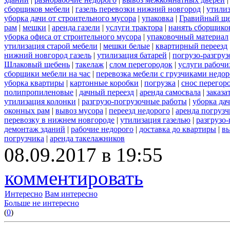
сборщиков мебели
|
газель перевозки нижний новгород
|
утилиз
уборка дачи от строительного мусора
|
упаковка
|
Гравийный ще
рам
|
мешки
|
аренда газели
|
услуги трактора
|
нанять сборщико
уборка офиса от строительного мусора
|
упаковочный материал
утилизация старой мебели
|
мешки белые
|
квартирный переезд
нижний новгород газель
|
утилизация батарей
|
погрузо-разгру
Шлаковый щебень
|
такелаж
|
слом перегородок
|
услуги рабочи
сборщики мебели на час
|
перевозка мебели с грузчиками недо
уборка квартиры
|
картонные коробки
|
погрузка
|
снос перегор
полипропиленовые
|
дачный переезд
|
аренда самосвала
|
заказа
утилизация колонки
|
разгрузо-погрузочные работы
|
уборка да
оконных рам
|
вывоз мусора
|
переезд недорого
|
аренда погрузч
перевозку в нижнем новгороде
|
утилизация газелью
|
разгрузо
демонтаж зданий
|
рабочие недорого
|
доставка до квартиры
|
вы
погрузчика
|
аренда такелажников
08.09.2017 в 19:55
комментировать
Интересно
Вам интересно
Больше не интересно
(
0
)