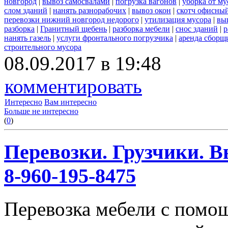
новгород
|
вывоз самосвалами
|
погрузка вагонов
|
уборка от му
слом зданий
|
нанять разнорабочих
|
вывоз окон
|
скотч офисны
перевозки нижний новгород недорого
|
утилизация мусора
|
вы
разборка
|
Гранитный щебень
|
разборка мебели
|
снос зданий
|
р
нанять газель
|
услуги фронтального погрузчика
|
аренда сборщ
строительного мусора
08.09.2017 в 19:48
комментировать
Интересно
Вам интересно
Больше не интересно
(
0
)
Перевозки. Грузчики. В
8-960-195-8475
Перевозка мебели с помо