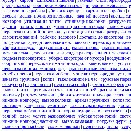
мусора
|
картон
|
Шлаковый щебень
|
такелаж
|
слом перегородо
аренда камаза
|
сборщики мебели на час
|
перевозка мебели с г
разгрузочные работы
|
уборка квартиры
|
картонные коробки
|
п
дверей
|
мешки полипропиленовые
|
дачный переезд
|
аренда са
новгород
|
утилизация плиты
|
утилизация колонки
|
разгрузо-п
зданий
|
нанять рабочих
|
утилизация оконных рам
|
вывоз мусо
перевозки нижний новгород
|
утилизация газелью
|
разгрузо-по
демонтаж зданий
|
рабочие недорого
|
доставка до квартиры
|
вы
погрузчика
|
аренда такелажников
|
заказать перевозку в нижне
уборка коттеджа
|
воздушно-пупырчатая пленка
|
транспортные
металлолома
|
услуги газели
|
аренда трактора
|
нанять такелаж
подъем гипсокартона
|
уборка квартиры от мусора
|
воздушно-п
сборщиков
|
перевозки нижний новгород
|
вывоз ванны
|
услуги
перевозки в нижнем новгороде
|
транспортные перевозки нижн
стрейч пленка
|
перевозка мебели
|
монтаж перегородок
|
услуг
заказать грузчиков
|
копка
|
такелажники на час
|
грузовые пере
от мусора
|
стрейч лента
|
перевозка сейфа
|
демонтаж перегоро
вывоз плиты
|
грузчики на час
|
копка траншей
|
расстановка ме
монтажу
|
подъем мешков
|
уборка коттеджа от мусора
|
лента
|
п
нижний новгород
|
вывоз колонки
|
аренда грузчиков
|
копка по
новгород
|
услуги по демонтажу
|
заказать разнорабочих
|
доста
перевозка мебели нижний новгород недорого
|
вывоз газелью
|
речной
|
слом
|
услуги разнорабочих
|
уборка территорий
|
скотч
нижний новгород частники
|
вывоз камазами
|
погрузка фуры
|
вывоз старой мебели
|
скотч малярный
|
перевозка дивана
|
услу