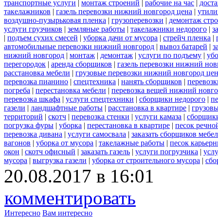
транспортные услуги
|
монтаж строений
|
рабочие на час
|
доста
такелажников
|
газель перевозки нижний новгород цена
|
утили
воздушно-пузырьковая пленка
|
грузоперевозки
|
демонтаж стр
услуги грузчиков
|
земляные работы
|
такелажники недорого
|
з
|
подъем сухих смесей
|
уборка дачи от мусора
|
стрейч пленка
|
автомобильные перевозки нижний новгород
|
вывоз батарей
|
з
нижний новгород
|
монтаж
|
демонтаж
|
услуги по подъему
|
убо
перегородок
|
аренда сборщиков
|
газель перевозки нижний нов
расстановка мебели
|
грузовые перевозки нижний новгород це
перевозка пианино
|
спецтехника
|
нанять сборщиков
|
перевозк
погреба
|
перестановка мебели
|
перевозка вещей нижний новг
перевозка шкафа
|
услуги спецтехники
|
сборщики недорого
|
п
газели
|
ландшафтные работы
|
расстановка в квартире
|
грузовы
территорий
|
скотч
|
перевозка стенки
|
услуги камаза
|
сборщики
погрузка фуры
|
уборка
|
перестановка в квартире
|
песок речно
перевозка дивана
|
услуги самосвала
|
заказать сборщиков мебе
вагонов
|
уборка от мусора
|
такелажные работы
|
песок карьер
окон
|
скотч офисный
|
заказать газель
|
услуги погрузчика
|
усл
мусора
|
выгрузка газели
|
уборка от строительного мусора
|
сбо
20.08.2017 в 16:01
комментировать
Интересно
Вам интересно