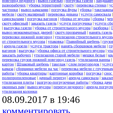
новгород недорого
|
вывоз газелью
|
погрузка газели
|
ландшафт
разнорабочих
|
уборка территорий
|
скотч
|
перевозка стенки
|
ус
частники
|
вывоз камазами
|
погрузка фуры
|
уборка
|
такелажны
мебели
|
скотч малярный
|
перевозка дивана
|
услуги самосвала
самосвалами
|
погрузка вагонов
|
уборка от мусора
|
сборка
|
чер
скотч офисный
|
заказать газель
|
услуги погрузчика
|
услуги сб
|
выгрузка газели
|
уборка от строительного мусора
|
разборка
|
вывоз межкомнатных дверей
|
скотч прозрачный
|
нанять газель
перевозки нижний новгород
|
утилизация строительного мусор
от строительного мусора
|
упаковка
|
Гравийный щебень
|
грузо
|
аренда газели
|
услуги трактора
|
нанять сборщиков мебели
|
гр
вагонов
|
выгрузка
|
уборка офиса от строительного мусора
|
уп
заказать рабочих
|
утилизация старой мебели
|
мешки белые
|
кв
перевозка грузов нижний новгород газель
|
утилизация ванны
|
картон
|
Шлаковый щебень
|
такелаж
|
слом перегородок
|
услуг
камаза
|
сборщики мебели на час
|
перевозка мебели с грузчик
работы
|
уборка квартиры
|
картонные коробки
|
погрузка
|
снос
полипропиленовые
|
дачный переезд
|
аренда самосвала
|
заказа
утилизация плиты
|
разгрузо-погрузочные работы
|
уборка дачи
оконных рам
|
вывоз мусора
|
переезд недорого
|
аренда погрузч
утилизация колонки
08.09.2017 в 19:46
комментировать