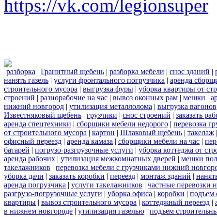
https://vk.com/legionsuper
разборка
|
Гранитный щебень
|
разборка мебели
|
снос зданий
|
нанять газель
|
услуги фронтального погрузчика
|
аренда сборщ
строительного мусора
|
выгрузка фуры
|
уборка квартиры от ст
строений
|
разнорабочие на час
|
вывоз оконных рам
|
мешки
|
а
нижний новгород
|
утилизация металлолома
|
выгрузка вагонов
Известняковый щебень
|
грузчики
|
снос строений
|
заказать ра
аренда спецтехники
|
сборщики мебели недорого
|
перевозка гр
от строительного мусора
|
картон
|
Шлаковый щебень
|
такелаж
офисный переезд
|
аренда камаза
|
сборщики мебели на час
|
пер
батарей
|
погрузо-разгрузочные услуги
|
уборка коттеджа от ст
аренда рабочих
|
утилизация межкомнатных дверей
|
мешки по
такелажников
|
перевозка мебели с грузчиками нижний новгор
уборка дачи
|
заказать коробки
|
переезд
|
монтаж зданий
|
нанят
аренда погрузчика
|
услуги такелажников
|
частные перевозки 
разгрузо-погрузочные услуги
|
уборка офиса
|
коробки
|
подъем 
квартиры
|
вывоз строительного мусора
|
коттеджный переезд
|
в нижнем новгороде
|
утилизация газелью
|
подъем строительн