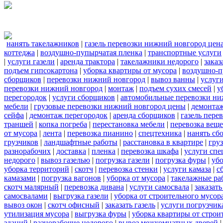
нанять такелажников
|
газель перевозки нижний новгород цен
коттеджа
|
воздушно-пупырчатая пленка
|
транспортные услуги
|
услуги газели
|
аренда трактора
|
такелажники недорого
|
заказ
подъем гипсокартона
|
уборка квартиры от мусора
|
воздушно-п
сборщиков
|
перевозки нижний новгород
|
вывоз ванны
|
услуги
перевозки нижний новгород
|
монтаж
|
подъем сухих смесей
|
у
перегородок
|
услуги сборщиков
|
автомобильные перевозки ни
мебели
|
грузовые перевозки нижний новгород цены
|
демонта
сейфа
|
демонтаж перегородок
|
аренда сборщиков
|
газель пере
траншей
|
копка погреба
|
перестановка мебели
|
перевозка вещ
от мусора
|
лента
|
перевозка пианино
|
спецтехника
|
нанять сб
грузчиков
|
ландшафтные работы
|
расстановка в квартире
|
гру
разнорабочих
|
доставка
|
пленка
|
перевозка шкафа
|
услуги спе
недорого
|
вывоз газелью
|
погрузка газели
|
погрузка фуры
|
уб
уборка территорий
|
скотч
|
перевозка стенки
|
услуги камаза
|
с
камазами
|
погрузка вагонов
|
уборка от мусора
|
такелажные ра
скотч малярный
|
перевозка дивана
|
услуги самосвала
|
заказат
самосвалами
|
выгрузка газели
|
уборка от строительного мусор
вывоз окон
|
скотч офисный
|
заказать газель
|
услуги погрузчик
утилизация мусора
|
выгрузка фуры
|
уборка квартиры от строи
зданий
|
разнорабочие недорого
|
вывоз межкомнатных дверей