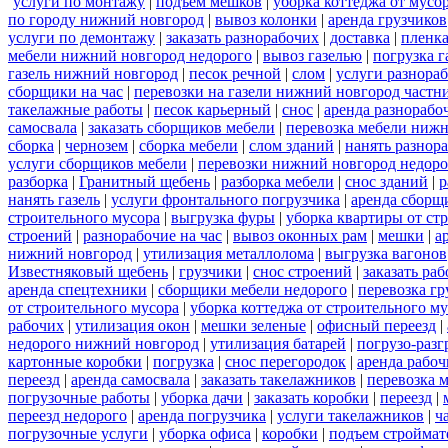
услуги по монтажу
|
подъем мешков
|
уборка коттеджа от мусо
по городу нижний новгород
|
вывоз колонки
|
аренда грузчиков
услуги по демонтажу
|
заказать разнорабочих
|
доставка
|
пленк
мебели нижний новгород недорого
|
вывоз газелью
|
погрузка г
газель нижний новгород
|
песок речной
|
слом
|
услуги разнора
сборщики на час
|
перевозки на газели нижний новгород частн
такелажные работы
|
песок карьерный
|
снос
|
аренда разнорабо
самосвала
|
заказать сборщиков мебели
|
перевозка мебели ниж
сборка
|
чернозем
|
сборка мебели
|
слом зданий
|
нанять разнор
услуги сборщиков мебели
|
перевозки нижний новгород недоро
разборка
|
Гранитный щебень
|
разборка мебели
|
снос зданий
|
р
нанять газель
|
услуги фронтального погрузчика
|
аренда сборщ
строительного мусора
|
выгрузка фуры
|
уборка квартиры от ст
строений
|
разнорабочие на час
|
вывоз оконных рам
|
мешки
|
а
нижний новгород
|
утилизация металлолома
|
выгрузка вагонов
Известняковый щебень
|
грузчики
|
снос строений
|
заказать ра
аренда спецтехники
|
сборщики мебели недорого
|
перевозка гр
от строительного мусора
|
уборка коттеджа от строительного м
рабочих
|
утилизация окон
|
мешки зеленые
|
офисный переезд
|
недорого нижний новгород
|
утилизация батарей
|
погрузо-разг
картонные коробки
|
погрузка
|
снос перегородок
|
аренда рабоч
переезд
|
аренда самосвала
|
заказать такелажников
|
перевозка 
погрузочные работы
|
уборка дачи
|
заказать коробки
|
переезд
|
переезд недорого
|
аренда погрузчика
|
услуги такелажников
|
ч
погрузочные услуги
|
уборка офиса
|
коробки
|
подъем строймат