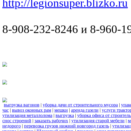
http://legionsuper.blizko.ru
8-908-232-8246 и 8-960-1
выгрузка вагонов
|
уборка дачи от строительного мусора
|
упак
час
|
вывоз оконных рам
|
мешки
|
аренда газели
|
услуги тракто
утилизация металлолома
|
выгрузка
|
уборка офиса от строител
снос строений
|
заказать рабочих
|
утилизация старой мебели
|
м
недорого
|
перевозка грузов нижний новгород газель
|
утилизац