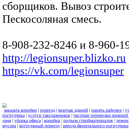
сборщиков. Вывоз строите
Пескосоляная смесь.
8-908-232-8246 и 8-960-1
http://legionsuper.blizko.ru
https://vk.com/legionsuper
заказать коробки
|
переезд
|
монтаж зданий
|
нанять рабочих
|
у
погрузчика
|
услуги такелажников
|
частные перевозки нижний
дачи
|
уборка офиса
|
коробки
|
подъем стройматериалов
|
демон
мусора
|
коттеджный переезд
|
аренда фронтального погрузчика