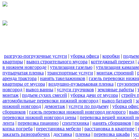
разгрузо-погрузочные услуги
|
уборка офиса
|
коробки
|
подъем
квартиры
|
вывоз строительного мусора
|
коттеджный переезд
|
в нижнем новгороде
|
утилизация газелью
|
утилизация камаза
пупырчатая пленка
|
транспортные услуги
|
монтаж строений
|
аренда трактора
|
нанять такелажников
|
газель перевозки нижн
квартиры от мусора
|
воздушно-пузырьковая пленка
|
грузопере
новгород
|
вывоз ванны
|
услуги грузчиков
|
земляные работы
|
монтаж
|
подъем сухих смесей
|
уборка дачи от мусора
|
стрейч 
автомобильные перевозки нижний новгород
|
вывоз батарей
|
з
нижний новгород
|
демонтаж
|
услуги по подъему
|
уборка офис
сборщиков
|
газель перевозки нижний новгород недорого
|
выв
перевозки нижний новгород цены
|
перевозка вещей нижний н
лента
|
перевозка пианино
|
спецтехника
|
нанять сборщиков
|
п
копка погреба
|
перестановка мебели
|
расстановка в квартире
|
заказать разнорабочих
|
доставка
|
пленка
|
перевозка шкафа
|
ус