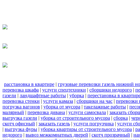
расстановка в квартире
|
грузовые перевозки газель нижний н
перевозка шкафа
|
услуги спецтехники
|
сборщики недорого
|
п
газели
|
ландшафтные работы
|
уборка
|
перестановка в квартир
перевозка стенки
|
услуги камаза
|
сборщики на час
|
перевозки 
погрузка вагонов
|
уборка от мусора
|
такелажные работы
|
песо
малярный
|
перевозка дивана
|
услуги самосвала
|
заказать сбор
выгрузка газели
|
уборка от строительного мусора
|
сборка
|
чер
скотч офисный
|
заказать газель
|
услуги погрузчика
|
услуги сб
|
выгрузка фуры
|
уборка квартиры от строительного мусора
|
ра
недорого
|
вывоз межкомнатных дверей
|
скотч прозрачный
|
на