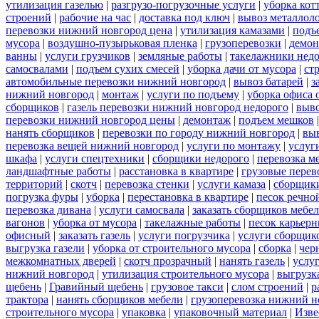
утилизация газелью
|
разгрузо-погрузочные услуги
|
уборка кот
строений
|
рабочие на час
|
доставка под ключ
|
вывоз металлол
перевозки нижний новгород цена
|
утилизация камазами
|
подъ
мусора
|
воздушно-пузырьковая пленка
|
грузоперевозки
|
демон
ванны
|
услуги грузчиков
|
земляные работы
|
такелажники нед
самосвалами
|
подъем сухих смесей
|
уборка дачи от мусора
|
ст
автомобильные перевозки нижний новгород
|
вывоз батарей
|
з
нижний новгород
|
монтаж
|
услуги по подъему
|
уборка офиса 
сборщиков
|
газель перевозки нижний новгород недорого
|
выв
перевозки нижний новгород цены
|
демонтаж
|
подъем мешков
нанять сборщиков
|
перевозки по городу нижний новгород
|
вы
перевозка вещей нижний новгород
|
услуги по монтажу
|
услуг
шкафа
|
услуги спецтехники
|
сборщики недорого
|
перевозка м
ландшафтные работы
|
расстановка в квартире
|
грузовые перев
территорий
|
скотч
|
перевозка стенки
|
услуги камаза
|
сборщики
погрузка фуры
|
уборка
|
перестановка в квартире
|
песок речно
перевозка дивана
|
услуги самосвала
|
заказать сборщиков мебе
вагонов
|
уборка от мусора
|
такелажные работы
|
песок карьер
офисный
|
заказать газель
|
услуги погрузчика
|
услуги сборщик
выгрузка газели
|
уборка от строительного мусора
|
сборка
|
чер
межкомнатных дверей
|
скотч прозрачный
|
нанять газель
|
услу
нижний новгород
|
утилизация строительного мусора
|
выгрузк
щебень
|
Гравийный щебень
|
грузовое такси
|
слом строений
|
р
трактора
|
нанять сборщиков мебели
|
грузоперевозка нижний н
строительного мусора
|
упаковка
|
упаковочный материал
|
Изве