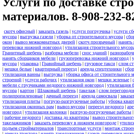
Услуги по доставке стр
материалов. 8-908-232-8
скотч офисный
|
заказать газель
|
услуги погрузчика
|
услуги с
мусора
|
выгрузка газели
|
уборка от строительного мусора
|
сбо
окон
|
вывоз межкомнатных дверей
|
скотч прозрачный
|
нанять 
перевозки нижний новгород
|
утилизация строительного мусор
Гранитный щебень
|
разборка мебели
|
снос зданий
|
разнорабоч
нанять сборщиков мебели
|
грузоперевозка нижний новгород
|
мусора
|
упаковка
|
Гравийный щебень
|
грузовое такси
|
слом с
|
мешки белые
|
квартирный переезд
|
аренда спецтехники
|
сбо
утилизация ванны
|
выгрузка
|
уборка офиса от строительного 
строений
|
услуги рабочих
|
утилизация окон
|
мешки зеленые
|
мебели с грузчиками недорого нижний новгород
|
утилизация 
мусора
|
картон
|
Шлаковый щебень
|
такелаж
|
слом перегородо
полипропиленовые
|
дачный переезд
|
аренда самосвала
|
заказа
утилизация плиты
|
погрузо-разгрузочные работы
|
уборка квар
утилизация оконных рам
|
вывоз мусора
|
переезд недорого
|
аре
новгород
|
утилизация колонки
|
разгрузо-погрузочные работы
|
рабочие недорого
|
доставка до квартиры
|
вывоз строительног
такелажников
|
заказать перевозку в нижнем новгороде
|
утилиз
подъем стройматериалов
|
транспортные услуги
|
монтаж строе
|
аренда трактора
|
нанять такелажников
|
газель перевозки ниж