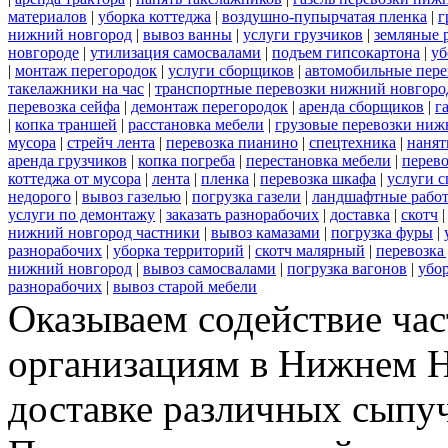
материалов
|
уборка коттеджа
|
воздушно-пупырчатая пленка
|
г
нижний новгород
|
вывоз ванны
|
услуги грузчиков
|
земляные 
новгороде
|
утилизация самосвалами
|
подъем гипсокартона
|
уб
|
монтаж перегородок
|
услуги сборщиков
|
автомобильные пере
такелажники на час
|
транспортные перевозки нижний новгоро
перевозка сейфа
|
демонтаж перегородок
|
аренда сборщиков
|
г
|
копка траншей
|
расстановка мебели
|
грузовые перевозки ниж
мусора
|
стрейч лента
|
перевозка пианино
|
спецтехника
|
нанят
аренда грузчиков
|
копка погреба
|
перестановка мебели
|
перев
коттеджа от мусора
|
лента
|
пленка
|
перевозка шкафа
|
услуги 
недорого
|
вывоз газелью
|
погрузка газели
|
ландшафтные рабо
услуги по демонтажу
|
заказать разнорабочих
|
доставка
|
скотч
нижний новгород частники
|
вывоз камазами
|
погрузка фуры
|
разнорабочих
|
уборка территорий
|
скотч малярный
|
перевозка
нижний новгород
|
вывоз самосвалами
|
погрузка вагонов
|
убор
разнорабочих
|
вывоз старой мебели
Оказываем содействие ча
организациям в Нижнем Н
доставке различных сыпу