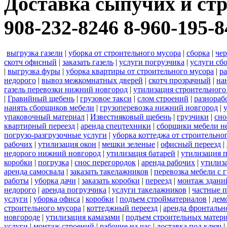
Доставка сыпучих и стр
908-232-8246 8-960-195-8
выгрузка газели
|
уборка от строительного мусора
|
сборка
|
че
скотч офисный
|
заказать газель
|
услуги погрузчика
|
услуги сб
|
выгрузка фуры
|
уборка квартиры от строительного мусора
|
ра
недорого
|
вывоз межкомнатных дверей
|
скотч прозрачный
|
на
газель перевозки нижний новгород
|
утилизация строительного
|
Гравийный щебень
|
грузовое такси
|
слом строений
|
разнораб
нанять сборщиков мебели
|
грузоперевозка нижний новгород
|
упаковочный материал
|
Известняковый щебень
|
грузчики
|
сно
квартирный переезд
|
аренда спецтехники
|
сборщики мебели н
погрузо-разгрузочные услуги
|
уборка коттеджа от строительно
рабочих
|
утилизация окон
|
мешки зеленые
|
офисный переезд
|
недорого нижний новгород
|
утилизация батарей
|
утилизация 
коробки
|
погрузка
|
снос перегородок
|
аренда рабочих
|
утилиз
аренда самосвала
|
заказать такелажников
|
перевозка мебели с
работы
|
уборка дачи
|
заказать коробки
|
переезд
|
монтаж здани
недорого
|
аренда погрузчика
|
услуги такелажников
|
частные 
услуги
|
уборка офиса
|
коробки
|
подъем стройматериалов
|
дем
строительного мусора
|
коттеджный переезд
|
аренда фронтальн
новгороде
|
утилизация камазами
|
подъем строительных матер
услуги
|
монтаж строений
|
рабочие на час
|
доставка под ключ
|