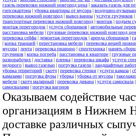
газель перевозки нижний новгород цена
|
заказать газель для 
гипсокартона
|
уборка квартиры от мусора
|
воздушно-пузырько
перевозки нижний новгород
|
вывоз ванны
|
услуги грузчиков
|
транспортные перевозки нижний новгород
|
монтаж
|
подъем с
монтаж перегородок
|
услуги сборщиков
|
автомобильные пере
расстановка мебели
|
грузовые перевозки нижний новгород це
перевозка сейфа
|
демонтаж перегородок
|
аренда сборщиков
|
г
|
копка траншей
|
перестановка мебели
|
перевозка вещей нижн
мусора
|
лента
|
перевозка пианино
|
спецтехника
|
нанять сбор
грузчиков
|
копка погреба
|
расстановка в квартире
|
грузовые п
разнорабочих
|
доставка
|
пленка
|
перевозка шкафа
|
услуги спе
недорого
|
вывоз газелью
|
погрузка газели
|
ландшафтные рабо
уборка территорий
|
скотч
|
перевозка стенки
|
услуги камаза
|
с
камазами
|
погрузка фуры
|
уборка
|
уборка от мусора
|
такелажн
мебели
|
скотч малярный
|
перевозка дивана
|
услуги самосвала
самосвалами
|
погрузка вагонов
Оказываем содействие ча
организациям в Нижнем Н
доставке различных сыпу