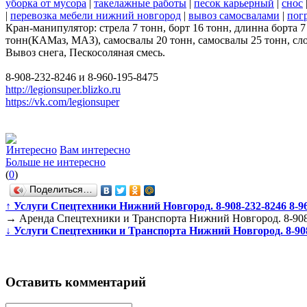
уборка от мусора
|
такелажные работы
|
песок карьерный
|
снос
|
перевозка мебели нижний новгород
|
вывоз самосвалами
|
пог
Кран-манипулятор: стрела 7 тонн, борт 16 тонн, длинна борта
тонн(КАМаз, МАЗ), самосвалы 20 тонн, самосвалы 25 тонн, сло
Вывоз снега, Пескосоляная смесь.
8-908-232-8246 и 8-960-195-8475
http://legionsuper.blizko.ru
https://vk.com/legionsuper
Интересно
Вам интересно
Больше не интересно
(
0
)
Поделиться…
↑
Услуги Спецтехники Нижний Новгород. 8-908-232-8246 8-96
→
Аренда Спецтехники и Транспорта Нижний Новгород. 8-908-
↓
Услуги Спецтехники и Транспорта Нижний Новгород. 8-908-
Оставить комментарий