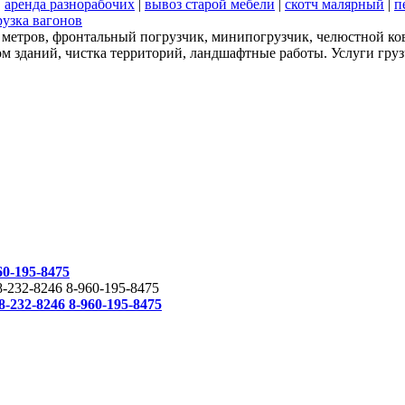
|
аренда разнорабочих
|
вывоз старой мебели
|
скотч малярный
|
п
рузка вагонов
 7 метров, фронтальный погрузчик, минипогрузчик, челюстной ков
м зданий, чистка территорий, ландшафтные работы. Услуги груз
0-195-8475
232-8246 8-960-195-8475
232-8246 8-960-195-8475