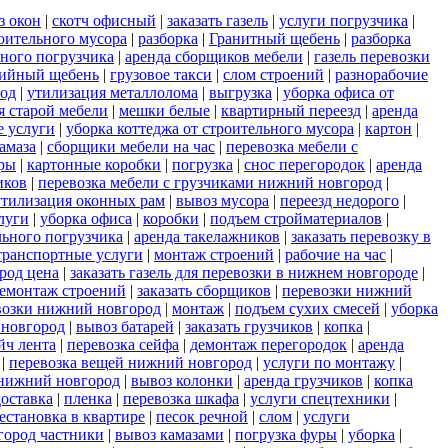
з окон
|
скотч офисный
|
заказать газель
|
услуги погрузчика
|
оительного мусора
|
разборка
|
Гранитный щебень
|
разборка
ного погрузчика
|
аренда сборщиков мебели
|
газель перевозки
ийный щебень
|
грузовое такси
|
слом строений
|
разнорабочие
род
|
утилизация металлолома
|
выгрузка
|
уборка офиса от
я старой мебели
|
мешки белые
|
квартирный переезд
|
аренда
е услуги
|
уборка коттеджа от строительного мусора
|
картон
|
амаза
|
сборщики мебели на час
|
перевозка мебели с
иры
|
картонные коробки
|
погрузка
|
снос перегородок
|
аренда
иков
|
перевозка мебели с грузчиками нижний новгород
|
утилизация оконных рам
|
вывоз мусора
|
переезд недорого
|
луги
|
уборка офиса
|
коробки
|
подъем стройматериалов
|
льного погрузчика
|
аренда такелажников
|
заказать перевозку в
транспортные услуги
|
монтаж строений
|
рабочие на час
|
род цена
|
заказать газель для перевозки в нижнем новгороде
|
емонтаж строений
|
заказать сборщиков
|
перевозки нижний
возки нижний новгород
|
монтаж
|
подъем сухих смесей
|
уборка
 новгород
|
вывоз батарей
|
заказать грузчиков
|
копка
|
йч лента
|
перевозка сейфа
|
демонтаж перегородок
|
аренда
|
перевозка вещей нижний новгород
|
услуги по монтажу
|
 нижний новгород
|
вывоз колонки
|
аренда грузчиков
|
копка
доставка
|
пленка
|
перевозка шкафа
|
услуги спецтехники
|
естановка в квартире
|
песок речной
|
слом
|
услуги
город частники
|
вывоз камазами
|
погрузка фуры
|
уборка
|