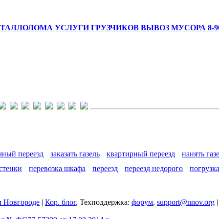
АЛЛОЛОМА УСЛУГИ ГРУЗЧИКОВ ВЫВОЗ МУСОРА 8-908
чный переезд
заказать газель
квартирный переезд
нанять газ
 стенки
перевозка шкафа
переезд
переезд недорого
погрузк
 Новгороде
|
Кор. блог
, Техподдержка:
форум
,
support@nnov.org