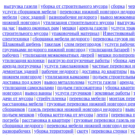
выгрузка газели
|
уборка от строительного мусора
|
сборка
|
че
услуги сборщиков мебели
|
перевозки нижний новгород недоро
мебели
|
снос зданий
|
разнорабочие недорого
|
вывоз межкомна
нижний новгород
|
утилизация строительного мусора
|
выгрузк
на час
|
вывоз оконных рам
|
мешки
|
аренда газели
|
услуги тра
строительного мусора
|
упаковочный материал
|
Известняковый
спецтехники
|
сборщики мебели недорого
|
перевозка грузов н
Шлаковый щебень
|
такелаж
|
слом перегородок
|
услуги рабочи
грузчиками недорого нижний новгород
|
утилизация батарей
|
рабочих
|
утилизация межкомнатных дверей
|
мешки полипроп
утилизация колонки
|
разгрузо-погрузочные работы
|
уборка да
аренда погрузчика
|
услуги такелажников
|
частные перевозки 
демонтаж зданий
|
рабочие недорого
|
доставка до квартиры
|
вы
нижнем новгороде
|
утилизация камазами
|
подъем строительны
доставка под ключ
|
вывоз металлолома
|
услуги газели
|
аренда
утилизация самосвалами
|
подъем гипсокартона
|
уборка кварти
новгород
|
вывоз ванны
|
услуги грузчиков
|
земляные работы
|
дачи от мусора
|
стрейч пленка
|
перевозка мебели
|
монтаж пер
расстановка мебели
|
грузовые перевозки нижний новгород це
сборщиков
|
газель перевозки нижний новгород недорого
|
выв
подъем мешков
|
уборка коттеджа от мусора
|
лента
|
перевозка 
погреба
|
расстановка в квартире
|
грузовые перевозки газель 
сборщики недорого
|
перевозка мебели нижний новгород недор
разнорабочих
|
уборка территорий
|
скотч
|
перевозка стенки
|
ус