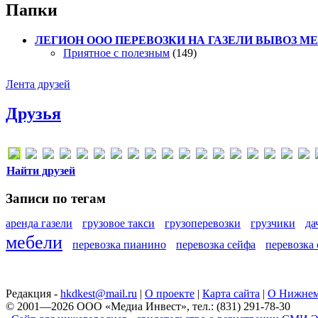
Папки
ЛЕГИОН ООО ПЕРЕВОЗКИ НА ГАЗЕЛИ ВЫВОЗ МЕТ
Приятное с полезным
(149)
Лента друзей
Друзья
Найти друзей
Записи по тегам
аренда газели
грузовое такси
грузоперевозки
грузчики
да
мебели
перевозка пианино
перевозка сейфа
перевозка
Редакция -
hkdkest@mail.ru
|
О проекте
|
Карта сайта
|
О Нижнем
© 2001—2026 ООО «Медиа Инвест», тел.: (831) 291-78-30