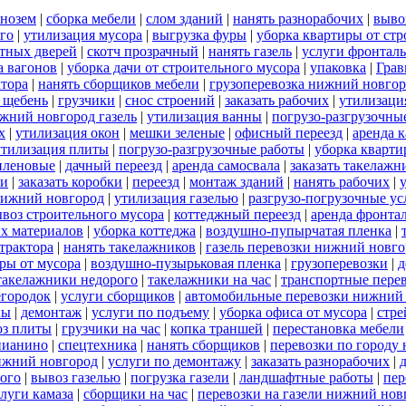
рнозем
|
сборка мебели
|
слом зданий
|
нанять разнорабочих
|
выво
го
|
утилизация мусора
|
выгрузка фуры
|
уборка квартиры от стр
тных дверей
|
скотч прозрачный
|
нанять газель
|
услуги фронталь
а вагонов
|
уборка дачи от строительного мусора
|
упаковка
|
Грав
ктора
|
нанять сборщиков мебели
|
грузоперевозка нижний новго
 щебень
|
грузчики
|
снос строений
|
заказать рабочих
|
утилизаци
ижний новгород газель
|
утилизация ванны
|
погрузо-разгрузочны
х
|
утилизация окон
|
мешки зеленые
|
офисный переезд
|
аренда к
утилизация плиты
|
погрузо-разгрузочные работы
|
уборка кварт
иленовые
|
дачный переезд
|
аренда самосвала
|
заказать такелажн
чи
|
заказать коробки
|
переезд
|
монтаж зданий
|
нанять рабочих
|
нижний новгород
|
утилизация газелью
|
разгрузо-погрузочные ус
воз строительного мусора
|
коттеджный переезд
|
аренда фронта
х материалов
|
уборка коттеджа
|
воздушно-пупырчатая пленка
|
 трактора
|
нанять такелажников
|
газель перевозки нижний новго
ры от мусора
|
воздушно-пузырьковая пленка
|
грузоперевозки
|
д
такелажники недорого
|
такелажники на час
|
транспортные пере
егородок
|
услуги сборщиков
|
автомобильные перевозки нижний
ны
|
демонтаж
|
услуги по подъему
|
уборка офиса от мусора
|
стре
оз плиты
|
грузчики на час
|
копка траншей
|
перестановка мебели
пианино
|
спецтехника
|
нанять сборщиков
|
перевозки по городу
нижний новгород
|
услуги по демонтажу
|
заказать разнорабочих
|
ого
|
вывоз газелью
|
погрузка газели
|
ландшафтные работы
|
пер
луги камаза
|
сборщики на час
|
перевозки на газели нижний нов