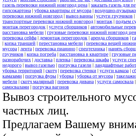
газель перевозки нижний новгород цена
|
заказать газель для 
гипсокартона
|
уборка квартиры от мусора
|
воздушно-пузырько
перевозки нижний новгород
|
вывоз ванны
|
услуги грузчиков
|
транспортные перевозки нижний новгород
|
монтаж
|
подъем с
монтаж перегородок
|
услуги сборщиков
|
автомобильные пере
расстановка мебели
|
грузовые перевозки нижний новгород це
перевозка сейфа
|
демонтаж перегородок
|
аренда сборщиков
|
г
|
копка траншей
|
перестановка мебели
|
перевозка вещей нижн
мусора
|
лента
|
перевозка пианино
|
спецтехника
|
нанять сбор
грузчиков
|
копка погреба
|
расстановка в квартире
|
грузовые п
разнорабочих
|
доставка
|
пленка
|
перевозка шкафа
|
услуги спе
недорого
|
вывоз газелью
|
погрузка газели
|
ландшафтные рабо
уборка территорий
|
скотч
|
перевозка стенки
|
услуги камаза
|
с
камазами
|
погрузка фуры
|
уборка
|
уборка от мусора
|
такелажн
мебели
|
скотч малярный
|
перевозка дивана
|
услуги самосвала
самосвалами
|
погрузка вагонов
Вывоз строительного мус
частных лиц.
Предлагаем Вашему вним