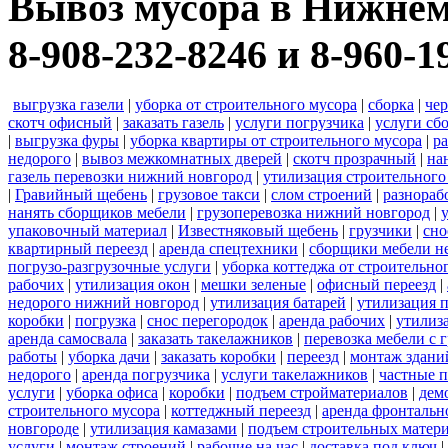
Вывоз мусора в Нижнем
8-908-232-8246 и 8-960-1
выгрузка газели
|
уборка от строительного мусора
|
сборка
|
че
скотч офисный
|
заказать газель
|
услуги погрузчика
|
услуги сб
|
выгрузка фуры
|
уборка квартиры от строительного мусора
|
ра
недорого
|
вывоз межкомнатных дверей
|
скотч прозрачный
|
на
газель перевозки нижний новгород
|
утилизация строительного
|
Гравийный щебень
|
грузовое такси
|
слом строений
|
разнораб
нанять сборщиков мебели
|
грузоперевозка нижний новгород
|
упаковочный материал
|
Известняковый щебень
|
грузчики
|
сно
квартирный переезд
|
аренда спецтехники
|
сборщики мебели н
погрузо-разгрузочные услуги
|
уборка коттеджа от строительно
рабочих
|
утилизация окон
|
мешки зеленые
|
офисный переезд
|
недорого нижний новгород
|
утилизация батарей
|
утилизация 
коробки
|
погрузка
|
снос перегородок
|
аренда рабочих
|
утилиз
аренда самосвала
|
заказать такелажников
|
перевозка мебели с
работы
|
уборка дачи
|
заказать коробки
|
переезд
|
монтаж здани
недорого
|
аренда погрузчика
|
услуги такелажников
|
частные 
услуги
|
уборка офиса
|
коробки
|
подъем стройматериалов
|
дем
строительного мусора
|
коттеджный переезд
|
аренда фронтальн
новгороде
|
утилизация камазами
|
подъем строительных матер
услуги
|
монтаж строений
|
рабочие на час
|
доставка под ключ
|