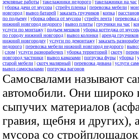
земляные работы
|
такелажники недорого
|
такелажники на час
|
уборка дачи от мусора
|
стрейч пленка
|
перевозка мебели
|
мон
новгород
|
вывоз батарей
|
заказать грузчиков
|
копка
|
расстано
по подъему
|
уборка офиса от мусора
|
стрейч лента
|
перевозка 
нижний новгород недорого
|
вывоз плиты
|
грузчики на час
|
ко
услуги по монтажу
|
подъем мешков
|
уборка коттеджа от мусор
по городу нижний новгород
|
вывоз колонки
|
аренда грузчиков
нижний новгородgy
|
услуги по демонтажу
|
заказать разнораб
недорого
|
перевозка мебели нижний новгород недорого
|
вывоз
|
слом
|
услуги разнорабочих
|
уборка территорий
|
скотч
|
перев
новгород частники
|
вывоз камазами
|
погрузка фуры
|
уборка
|
старой мебели
|
скотч малярный
|
перевозка дивана
|
услуги сам
вывоз самосвалами
|
погрузка вагонов
Самосвалами называют с
автомобили. Они широко 
сыпучих материалов (асфа
гравия, щебня и других), 
мусора со стройплощадок,