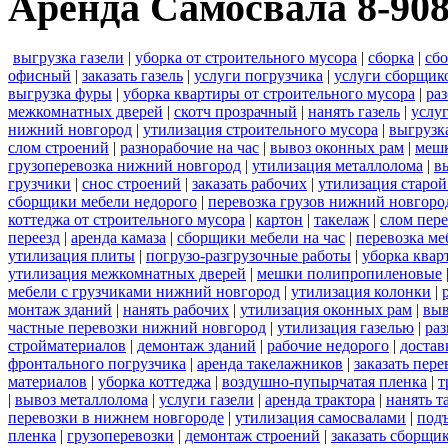
Аренда Самосвала 8-908-
выгрузка газели
|
уборка от строительного мусора
|
сборка
|
сбо
офисный
|
заказать газель
|
услуги погрузчика
|
услуги сборщик
выгрузка фуры
|
уборка квартиры от строительного мусора
|
ра
межкомнатных дверей
|
скотч прозрачный
|
нанять газель
|
услу
нижний новгород
|
утилизация строительного мусора
|
выгрузк
слом строений
|
разнорабочие на час
|
вывоз оконных рам
|
меш
грузоперевозка нижний новгород
|
утилизация металлолома
|
в
грузчики
|
снос строений
|
заказать рабочих
|
утилизация старой
сборщики мебели недорого
|
перевозка грузов нижний новгород
коттеджа от строительного мусора
|
картон
|
такелаж
|
слом пер
переезд
|
аренда камаза
|
сборщики мебели на час
|
перевозка ме
утилизация плиты
|
погрузо-разгрузочные работы
|
уборка квар
утилизация межкомнатных дверей
|
мешки полипропиленовые
мебели с грузчиками нижний новгород
|
утилизация колонки
|
монтаж зданий
|
нанять рабочих
|
утилизация оконных рам
|
выв
частные перевозки нижний новгород
|
утилизация газелью
|
раз
стройматериалов
|
демонтаж зданий
|
рабочие недорого
|
достав
фронтального погрузчика
|
аренда такелажников
|
заказать пер
материалов
|
уборка коттеджа
|
воздушно-пупырчатая пленка
|
т
|
вывоз металлолома
|
услуги газели
|
аренда трактора
|
нанять т
перевозки в нижнем новгороде
|
утилизация самосвалами
|
под
пленка
|
грузоперевозки
|
демонтаж строений
|
заказать сборщи