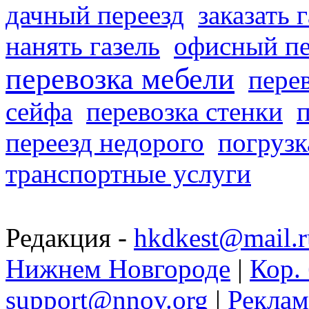
дачный переезд
заказать 
нанять газель
офисный пе
перевозка мебели
пере
сейфа
перевозка стенки
переезд недорого
погрузк
транспортные услуги
Редакция -
hkdkest@mail.r
Нижнем Новгороде
|
Кор. 
support@nnov.org
|
Реклам