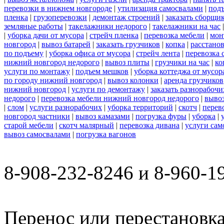
перевозки в нижнем новгороде
|
утилизация самосвалами
|
под
пленка
|
грузоперевозки
|
демонтаж строений
|
заказать сборщи
земляные работы
|
такелажники недорого
|
такелажники на час
|
уборка дачи от мусора
|
стрейч пленка
|
перевозка мебели
|
мон
новгород
|
вывоз батарей
|
заказать грузчиков
|
копка
|
расстано
по подъему
|
уборка офиса от мусора
|
стрейч лента
|
перевозка 
нижний новгород недорого
|
вывоз плиты
|
грузчики на час
|
ко
услуги по монтажу
|
подъем мешков
|
уборка коттеджа от мусор
по городу нижний новгород
|
вывоз колонки
|
аренда грузчиков
нижний новгород
|
услуги по демонтажу
|
заказать разнорабочи
недорого
|
перевозка мебели нижний новгород недорого
|
вывоз
|
слом
|
услуги разнорабочих
|
уборка территорий
|
скотч
|
перев
новгород частники
|
вывоз камазами
|
погрузка фуры
|
уборка
|
старой мебели
|
скотч малярный
|
перевозка дивана
|
услуги сам
вывоз самосвалами
|
погрузка вагонов
8-908-232-8246 и 8-960-1
Перенос или перестановка