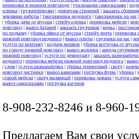
перевозки в нижнем новгороде
|
утилизация самосвалами
|
под
пленка
|
грузоперевозки
|
демонтаж строений
|
заказать сборщи
земляные работы
|
такелажники недорого
|
такелажники на час
|
уборка дачи от мусора
|
стрейч пленка
|
перевозка мебели
|
мон
новгород
|
вывоз батарей
|
заказать грузчиков
|
копка
|
расстано
по подъему
|
уборка офиса от мусора
|
стрейч лента
|
перевозка 
нижний новгород недорого
|
вывоз плиты
|
грузчики на час
|
ко
услуги по монтажу
|
подъем мешков
|
уборка коттеджа от мусор
по городу нижний новгород
|
вывоз колонки
|
аренда грузчиков
нижний новгород
|
услуги по демонтажу
|
заказать разнорабочи
недорого
|
перевозка мебели нижний новгород недорого
|
вывоз
|
слом
|
услуги разнорабочих
|
уборка территорий
|
скотч
|
перев
новгород частники
|
вывоз камазами
|
погрузка фуры
|
уборка
|
старой мебели
|
скотч малярный
|
перевозка дивана
|
услуги сам
вывоз самосвалами
|
погрузка вагонов
8-908-232-8246 и 8-960-1
Предлагаем Вам свои услу