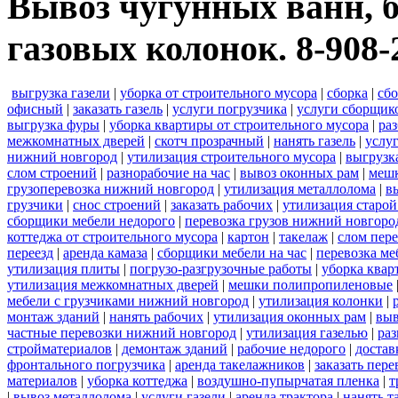
Вывоз чугунных ванн, б
газовых колонок. 8-908-
выгрузка газели
|
уборка от строительного мусора
|
сборка
|
сбо
офисный
|
заказать газель
|
услуги погрузчика
|
услуги сборщик
выгрузка фуры
|
уборка квартиры от строительного мусора
|
ра
межкомнатных дверей
|
скотч прозрачный
|
нанять газель
|
услу
нижний новгород
|
утилизация строительного мусора
|
выгрузк
слом строений
|
разнорабочие на час
|
вывоз оконных рам
|
меш
грузоперевозка нижний новгород
|
утилизация металлолома
|
в
грузчики
|
снос строений
|
заказать рабочих
|
утилизация старой
сборщики мебели недорого
|
перевозка грузов нижний новгород
коттеджа от строительного мусора
|
картон
|
такелаж
|
слом пер
переезд
|
аренда камаза
|
сборщики мебели на час
|
перевозка ме
утилизация плиты
|
погрузо-разгрузочные работы
|
уборка квар
утилизация межкомнатных дверей
|
мешки полипропиленовые
мебели с грузчиками нижний новгород
|
утилизация колонки
|
монтаж зданий
|
нанять рабочих
|
утилизация оконных рам
|
выв
частные перевозки нижний новгород
|
утилизация газелью
|
раз
стройматериалов
|
демонтаж зданий
|
рабочие недорого
|
достав
фронтального погрузчика
|
аренда такелажников
|
заказать пер
материалов
|
уборка коттеджа
|
воздушно-пупырчатая пленка
|
т
|
вывоз металлолома
|
услуги газели
|
аренда трактора
|
нанять т