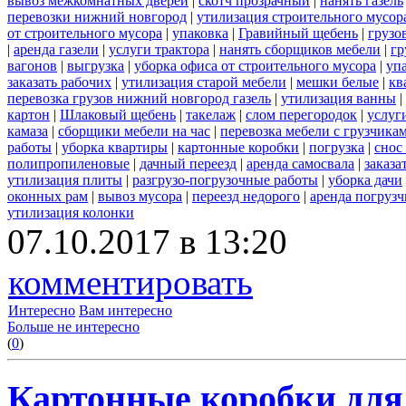
вывоз межкомнатных дверей
|
скотч прозрачный
|
нанять газель
перевозки нижний новгород
|
утилизация строительного мусор
от строительного мусора
|
упаковка
|
Гравийный щебень
|
грузо
|
аренда газели
|
услуги трактора
|
нанять сборщиков мебели
|
гр
вагонов
|
выгрузка
|
уборка офиса от строительного мусора
|
уп
заказать рабочих
|
утилизация старой мебели
|
мешки белые
|
кв
перевозка грузов нижний новгород газель
|
утилизация ванны
|
картон
|
Шлаковый щебень
|
такелаж
|
слом перегородок
|
услуг
камаза
|
сборщики мебели на час
|
перевозка мебели с грузчик
работы
|
уборка квартиры
|
картонные коробки
|
погрузка
|
снос
полипропиленовые
|
дачный переезд
|
аренда самосвала
|
заказа
утилизация плиты
|
разгрузо-погрузочные работы
|
уборка дачи
оконных рам
|
вывоз мусора
|
переезд недорого
|
аренда погрузч
утилизация колонки
07.10.2017 в 13:20
комментировать
Интересно
Вам интересно
Больше не интересно
(
0
)
Картонные коробки для 