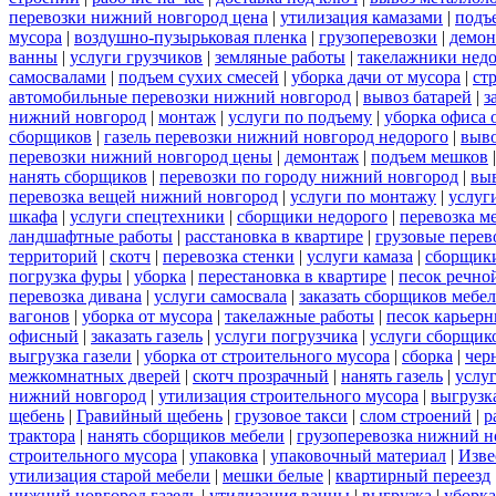
перевозки нижний новгород цена
|
утилизация камазами
|
подъ
мусора
|
воздушно-пузырьковая пленка
|
грузоперевозки
|
демон
ванны
|
услуги грузчиков
|
земляные работы
|
такелажники нед
самосвалами
|
подъем сухих смесей
|
уборка дачи от мусора
|
ст
автомобильные перевозки нижний новгород
|
вывоз батарей
|
з
нижний новгород
|
монтаж
|
услуги по подъему
|
уборка офиса 
сборщиков
|
газель перевозки нижний новгород недорого
|
выв
перевозки нижний новгород цены
|
демонтаж
|
подъем мешков
нанять сборщиков
|
перевозки по городу нижний новгород
|
вы
перевозка вещей нижний новгород
|
услуги по монтажу
|
услуг
шкафа
|
услуги спецтехники
|
сборщики недорого
|
перевозка м
ландшафтные работы
|
расстановка в квартире
|
грузовые перев
территорий
|
скотч
|
перевозка стенки
|
услуги камаза
|
сборщики
погрузка фуры
|
уборка
|
перестановка в квартире
|
песок речно
перевозка дивана
|
услуги самосвала
|
заказать сборщиков мебе
вагонов
|
уборка от мусора
|
такелажные работы
|
песок карьер
офисный
|
заказать газель
|
услуги погрузчика
|
услуги сборщик
выгрузка газели
|
уборка от строительного мусора
|
сборка
|
чер
межкомнатных дверей
|
скотч прозрачный
|
нанять газель
|
услу
нижний новгород
|
утилизация строительного мусора
|
выгрузк
щебень
|
Гравийный щебень
|
грузовое такси
|
слом строений
|
р
трактора
|
нанять сборщиков мебели
|
грузоперевозка нижний н
строительного мусора
|
упаковка
|
упаковочный материал
|
Изве
утилизация старой мебели
|
мешки белые
|
квартирный переезд
нижний новгород газель
|
утилизация ванны
|
выгрузка
|
уборка