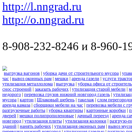
http://l.nngrad.ru
http://o.nngrad.ru
8-908-232-8246 и 8-960-1
выгрузка вагонов
|
уборка дачи от строительного мусора
|
упак
час
|
вывоз оконных рам
|
мешки
|
аренда газели
|
услуги тракто
утилизация металлолома
|
выгрузка
|
уборка офиса от строител
снос строений
|
заказать рабочих
|
утилизация старой мебели
|
м
недорого
|
перевозка грузов нижний новгород газель
|
утилизац
мусора
|
картон
|
Шлаковый щебень
|
такелаж
|
слом перегородо
аренда камаза
|
сборщики мебели на час
|
перевозка мебели с г
разгрузочные работы
|
уборка квартиры
|
картонные коробки
|
п
дверей
|
мешки полипропиленовые
|
дачный переезд
|
аренда са
новгород
|
утилизация плиты
|
утилизация колонки
|
разгрузо-п
зданий
|
нанять рабочих
|
утилизация оконных рам
|
вывоз мусо
перевозки нижний новгород
|
утилизация газелью
|
разгрузо-по