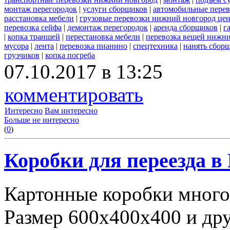
монтаж перегородок
|
услуги сборщиков
|
автомобильные пере
расстановка мебели
|
грузовые перевозки нижний новгород це
перевозка сейфа
|
демонтаж перегородок
|
аренда сборщиков
|
г
|
копка траншей
|
перестановка мебели
|
перевозка вещей нижн
мусора
|
лента
|
перевозка пианино
|
спецтехника
|
нанять сбор
грузчиков
|
копка погреба
07.10.2017 в 13:25
комментировать
Интересно
Вам интересно
Больше не интересно
(
0
)
Коробки для переезда 
Картонные коробки много
Размер 600х400х400 и дру