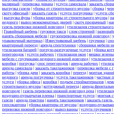
малярный
|
перевозка дивана
|
услуги самосвала
|
заказать сбор
выгрузка газели
|
уборка от строительного мусора
|
сборка
|
чер
скотч офисный
|
заказать газель
|
услуги погрузчика
|
услуги сб
|
выгрузка фуры
|
уборка квартиры от строительного мусора
|
ра
недорого
|
вывоз межкомнатных дверей
|
скотч прозрачный
|
на
газель перевозки нижний новгород
|
утилизация строительного
|
Гравийный щебень
|
грузовое такси
|
слом строений
|
разнораб
нанять сборщиков мебели
|
грузоперевозка нижний новгород
|
упаковочный материал
|
Известняковый щебень
|
грузчики
|
сно
квартирный переезд
|
аренда спецтехники
|
сборщики мебели н
утилизация батарей
|
погрузо-разгрузочные услуги
|
уборка кот
перегородок
|
услуги рабочих
|
утилизация окон
|
мешки зелены
мебели с грузчиками недорого нижний новгород
|
утилизация 
коробки
|
погрузка
|
снос перегородок
|
аренда рабочих
|
утилиз
аренда самосвала
|
заказать такелажников
|
перевозка мебели с
работы
|
уборка дачи
|
заказать коробки
|
переезд
|
монтаж здани
недорого
|
аренда погрузчика
|
услуги такелажников
|
частные 
услуги
|
уборка офиса
|
коробки
|
подъем стройматериалов
|
дем
строительного мусора
|
коттеджный переезд
|
аренда фронтальн
новгороде
|
газель перевозки нижний новгород цена
|
утилизац
воздушно-пупырчатая пленка
|
транспортные услуги
|
монтаж с
газели
|
аренда трактора
|
нанять такелажников
|
заказать газел
гипсокартона
|
уборка квартиры от мусора
|
воздушно-пузырько
перевозки нижний новгород
|
вывоз ванны
|
услуги грузчиков
|
транспортные перевозки нижний новгород
|
монтаж
|
подъем с