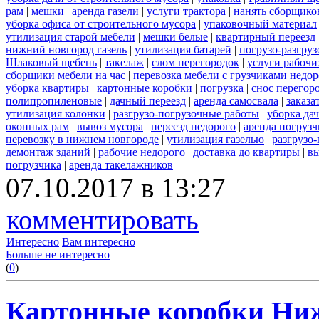
рам
|
мешки
|
аренда газели
|
услуги трактора
|
нанять сборщико
уборка офиса от строительного мусора
|
упаковочный материал
утилизация старой мебели
|
мешки белые
|
квартирный переезд
нижний новгород газель
|
утилизация батарей
|
погрузо-разгру
Шлаковый щебень
|
такелаж
|
слом перегородок
|
услуги рабочи
сборщики мебели на час
|
перевозка мебели с грузчиками недо
уборка квартиры
|
картонные коробки
|
погрузка
|
снос перегор
полипропиленовые
|
дачный переезд
|
аренда самосвала
|
заказа
утилизация колонки
|
разгрузо-погрузочные работы
|
уборка да
оконных рам
|
вывоз мусора
|
переезд недорого
|
аренда погрузч
перевозку в нижнем новгороде
|
утилизация газелью
|
разгрузо
демонтаж зданий
|
рабочие недорого
|
доставка до квартиры
|
вы
погрузчика
|
аренда такелажников
07.10.2017 в 13:27
комментировать
Интересно
Вам интересно
Больше не интересно
(
0
)
Картонные коробки Ни