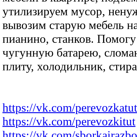
утилизируем мусор, нену
вывозим старую мебель на 
пианино, станков. Помогу
чугунную батарею, слома
плиту, холодильник, стир
https://vk.com/perevozkatu
https://vk.com/perevozkitut
https://vk.com/sborkairazb