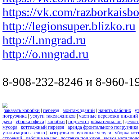
https://vk.com/razborkaisb
http://legionsuper.blizko.ru
http://l.nngrad.ru
http://o.nngrad.ru
8-908-232-8246 и 8-960-1
заказать коробки
|
переезд
|
монтаж зданий
|
нанять рабочих
|
у
погрузчика
|
услуги такелажников
|
частные перевозки нижний
дачи
|
уборка офиса
|
коробки
|
подъем стройматериалов
|
демон
мусора
|
коттеджный переезд
|
аренда фронтального погрузчика
утилизация газелью
|
разгрузо-погрузочные услуги
|
уборка кот
строений
|
рабочие на час
|
доставка под ключ
|
вывоз металлол