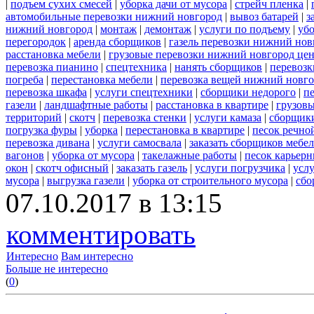
|
подъем сухих смесей
|
уборка дачи от мусора
|
стрейч пленка
|
автомобильные перевозки нижний новгород
|
вывоз батарей
|
з
нижний новгород
|
монтаж
|
демонтаж
|
услуги по подъему
|
убо
перегородок
|
аренда сборщиков
|
газель перевозки нижний нов
расстановка мебели
|
грузовые перевозки нижний новгород це
перевозка пианино
|
спецтехника
|
нанять сборщиков
|
перевозк
погреба
|
перестановка мебели
|
перевозка вещей нижний новг
перевозка шкафа
|
услуги спецтехники
|
сборщики недорого
|
п
газели
|
ландшафтные работы
|
расстановка в квартире
|
грузовы
территорий
|
скотч
|
перевозка стенки
|
услуги камаза
|
сборщики
погрузка фуры
|
уборка
|
перестановка в квартире
|
песок речно
перевозка дивана
|
услуги самосвала
|
заказать сборщиков мебе
вагонов
|
уборка от мусора
|
такелажные работы
|
песок карьер
окон
|
скотч офисный
|
заказать газель
|
услуги погрузчика
|
усл
мусора
|
выгрузка газели
|
уборка от строительного мусора
|
сбо
07.10.2017 в 13:15
комментировать
Интересно
Вам интересно
Больше не интересно
(
0
)