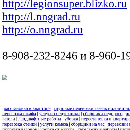
http://legionsuper.blizko.ru
http://l.nngrad.ru
http://o.nngrad.ru
8-908-232-8246 и 8-960-1
расстановка в квартире
|
грузовые перевозки газель нижний н
перевозка шкафа
|
услуги спецтехники
|
сборщики недорого
|
п
газели
|
ландшафтные работы
|
уборка
|
перестановка в квартир
перевозка стенки
|
услуги камаза
|
сборщики на час
|
перевозки 
погрузка вагонов
|
уборка от мусора
|
такелажные работы
|
песо