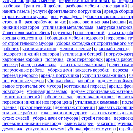
услуги сборщиков мебели
|
перевозки нижний новгород недоро
разборка
|
Гранитный щебень
|
разборка мебели
|
снос зданий
|
р
нанять газель
|
услуги фронтального погрузчика
|
аренда сборщ
строительного мусора
|
выгрузка фуры
|
уборка квартиры от ст
строений
|
разнорабочие на час
|
вывоз оконных рам
|
мешки
|
а
нижний новгород
|
утилизация металлолома
|
выгрузка вагонов
Известняковый щебень
|
грузчики
|
снос строений
|
заказать ра
аренда спецтехники
|
сборщики мебели недорого
|
перевозка гр
от строительного мусора
|
уборка коттеджа от строительного м
рабочих
|
утилизация окон
|
мешки зеленые
|
офисный переезд
|
недорого нижний новгород
|
утилизация батарей
|
погрузо-разг
картонные коробки
|
погрузка
|
снос перегородок
|
аренда рабоч
переезд
|
аренда самосвала
|
заказать такелажников
|
перевозка 
погрузочные работы
|
уборка дачи
|
заказать коробки
|
переезд
|
переезд недорого
|
аренда погрузчика
|
услуги такелажников
|
ч
погрузочные услуги
|
уборка офиса
|
коробки
|
подъем строймат
вывоз строительного мусора
|
коттеджный переезд
|
аренда фро
новгороде
|
утилизация газелью
|
подъем строительных материа
|
монтаж строений
|
рабочие на час
|
доставка под ключ
|
вывоз 
перевозки нижний новгород цена
|
утилизация камазами
|
подъ
пленка
|
грузоперевозки
|
демонтаж строений
|
заказать сборщи
земляные работы
|
такелажники недорого
|
заказать газель для
сухих смесей
|
уборка дачи от мусора
|
стрейч пленка
|
перевозк
перевозки нижний новгород
|
вывоз батарей
|
заказать грузчико
демонтаж
|
услуги по подъему
|
уборка офиса от мусора
|
стрейч