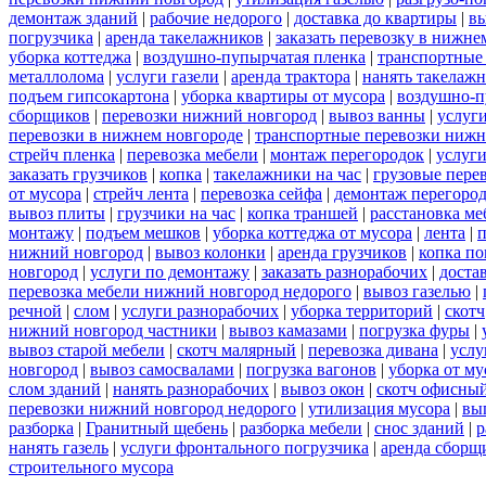
демонтаж зданий
|
рабочие недорого
|
доставка до квартиры
|
вы
погрузчика
|
аренда такелажников
|
заказать перевозку в нижне
уборка коттеджа
|
воздушно-пупырчатая пленка
|
транспортные
металлолома
|
услуги газели
|
аренда трактора
|
нанять такелаж
подъем гипсокартона
|
уборка квартиры от мусора
|
воздушно-п
сборщиков
|
перевозки нижний новгород
|
вывоз ванны
|
услуги
перевозки в нижнем новгороде
|
транспортные перевозки нижн
стрейч пленка
|
перевозка мебели
|
монтаж перегородок
|
услуг
заказать грузчиков
|
копка
|
такелажники на час
|
грузовые пере
от мусора
|
стрейч лента
|
перевозка сейфа
|
демонтаж перегоро
вывоз плиты
|
грузчики на час
|
копка траншей
|
расстановка ме
монтажу
|
подъем мешков
|
уборка коттеджа от мусора
|
лента
|
п
нижний новгород
|
вывоз колонки
|
аренда грузчиков
|
копка по
новгород
|
услуги по демонтажу
|
заказать разнорабочих
|
доста
перевозка мебели нижний новгород недорого
|
вывоз газелью
|
речной
|
слом
|
услуги разнорабочих
|
уборка территорий
|
скотч
нижний новгород частники
|
вывоз камазами
|
погрузка фуры
|
вывоз старой мебели
|
скотч малярный
|
перевозка дивана
|
услу
новгород
|
вывоз самосвалами
|
погрузка вагонов
|
уборка от му
слом зданий
|
нанять разнорабочих
|
вывоз окон
|
скотч офисны
перевозки нижний новгород недорого
|
утилизация мусора
|
вы
разборка
|
Гранитный щебень
|
разборка мебели
|
снос зданий
|
р
нанять газель
|
услуги фронтального погрузчика
|
аренда сборщ
строительного мусора