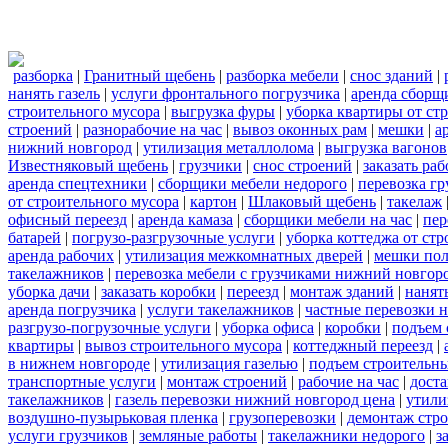
разборка
|
Гранитный щебень
|
разборка мебели
|
снос зданий
|
нанять газель
|
услуги фронтального погрузчика
|
аренда сборщ
строительного мусора
|
выгрузка фуры
|
уборка квартиры от ст
строений
|
разнорабочие на час
|
вывоз оконных рам
|
мешки
|
а
нижний новгород
|
утилизация металлолома
|
выгрузка вагонов
Известняковый щебень
|
грузчики
|
снос строений
|
заказать ра
аренда спецтехники
|
сборщики мебели недорого
|
перевозка гр
от строительного мусора
|
картон
|
Шлаковый щебень
|
такелаж
офисный переезд
|
аренда камаза
|
сборщики мебели на час
|
пер
батарей
|
погрузо-разгрузочные услуги
|
уборка коттеджа от ст
аренда рабочих
|
утилизация межкомнатных дверей
|
мешки по
такелажников
|
перевозка мебели с грузчиками нижний новгор
уборка дачи
|
заказать коробки
|
переезд
|
монтаж зданий
|
нанят
аренда погрузчика
|
услуги такелажников
|
частные перевозки 
разгрузо-погрузочные услуги
|
уборка офиса
|
коробки
|
подъем 
квартиры
|
вывоз строительного мусора
|
коттеджный переезд
|
в нижнем новгороде
|
утилизация газелью
|
подъем строительн
транспортные услуги
|
монтаж строений
|
рабочие на час
|
доста
такелажников
|
газель перевозки нижний новгород цена
|
утили
воздушно-пузырьковая пленка
|
грузоперевозки
|
демонтаж стр
услуги грузчиков
|
земляные работы
|
такелажники недорого
|
з