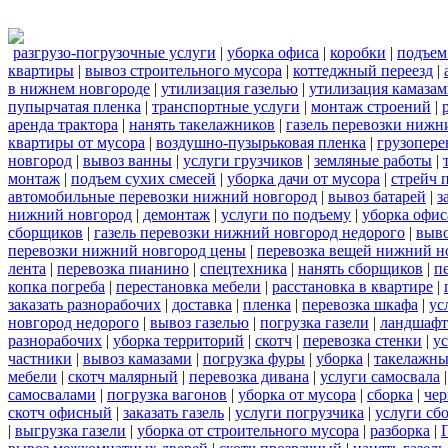
разгрузо-погрузочные услуги
|
уборка офиса
|
коробки
|
подъем
квартиры
|
вывоз строительного мусора
|
коттеджный переезд
|
в нижнем новгороде
|
утилизация газелью
|
утилизация камаза
пупырчатая пленка
|
транспортные услуги
|
монтаж строений
|
аренда трактора
|
нанять такелажников
|
газель перевозки нижн
квартиры от мусора
|
воздушно-пузырьковая пленка
|
грузопере
новгород
|
вывоз ванны
|
услуги грузчиков
|
земляные работы
|
монтаж
|
подъем сухих смесей
|
уборка дачи от мусора
|
стрейч 
автомобильные перевозки нижний новгород
|
вывоз батарей
|
з
нижний новгород
|
демонтаж
|
услуги по подъему
|
уборка офис
сборщиков
|
газель перевозки нижний новгород недорого
|
выв
перевозки нижний новгород цены
|
перевозка вещей нижний н
лента
|
перевозка пианино
|
спецтехника
|
нанять сборщиков
|
п
копка погреба
|
перестановка мебели
|
расстановка в квартире
|
заказать разнорабочих
|
доставка
|
пленка
|
перевозка шкафа
|
ус
новгород недорого
|
вывоз газелью
|
погрузка газели
|
ландшафт
разнорабочих
|
уборка территорий
|
скотч
|
перевозка стенки
|
ус
частники
|
вывоз камазами
|
погрузка фуры
|
уборка
|
такелажны
мебели
|
скотч малярный
|
перевозка дивана
|
услуги самосвала
самосвалами
|
погрузка вагонов
|
уборка от мусора
|
сборка
|
чер
скотч офисный
|
заказать газель
|
услуги погрузчика
|
услуги сб
|
выгрузка газели
|
уборка от строительного мусора
|
разборка
|