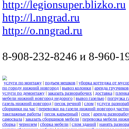
http://legionsuper.blizko.ru
http://l.nngrad.ru
http://o.nngrad.ru
8-908-232-8246 и 8-960-1
услуги по монтажу
|
подъем мешков
|
уборка коттеджа от мусо
по городу нижний новгород
|
вывоз колонки
|
аренда грузчиков
услуги по демонтажу
|
заказать разнорабочих
|
доставка
|
пленк
мебели нижний новгород недорого
|
вывоз газелью
|
погрузка г
газель нижний новгород
|
песок речной
|
слом
|
услуги разнора
сборщики на час
|
перевозки на газели нижний новгород частн
такелажные работы
|
песок карьерный
|
снос
|
аренда разнорабо
самосвала
|
заказать сборщиков мебели
|
перевозка мебели ниж
сборка
|
чернозем
|
сборка мебели
|
слом зданий
|
нанять разнор