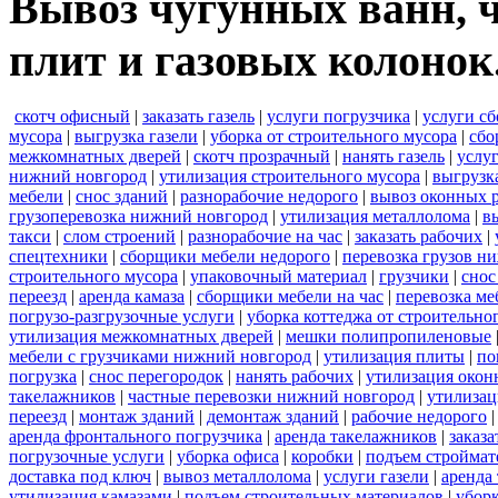
Вывоз чугунных ванн, ч
плит и газовых колонок
скотч офисный
|
заказать газель
|
услуги погрузчика
|
услуги с
мусора
|
выгрузка газели
|
уборка от строительного мусора
|
сбо
межкомнатных дверей
|
скотч прозрачный
|
нанять газель
|
услу
нижний новгород
|
утилизация строительного мусора
|
выгрузк
мебели
|
снос зданий
|
разнорабочие недорого
|
вывоз оконных 
грузоперевозка нижний новгород
|
утилизация металлолома
|
в
такси
|
слом строений
|
разнорабочие на час
|
заказать рабочих
|
спецтехники
|
сборщики мебели недорого
|
перевозка грузов н
строительного мусора
|
упаковочный материал
|
грузчики
|
снос
переезд
|
аренда камаза
|
сборщики мебели на час
|
перевозка ме
погрузо-разгрузочные услуги
|
уборка коттеджа от строительно
утилизация межкомнатных дверей
|
мешки полипропиленовые
мебели с грузчиками нижний новгород
|
утилизация плиты
|
по
погрузка
|
снос перегородок
|
нанять рабочих
|
утилизация окон
такелажников
|
частные перевозки нижний новгород
|
утилизац
переезд
|
монтаж зданий
|
демонтаж зданий
|
рабочие недорого
аренда фронтального погрузчика
|
аренда такелажников
|
заказ
погрузочные услуги
|
уборка офиса
|
коробки
|
подъем строймат
доставка под ключ
|
вывоз металлолома
|
услуги газели
|
аренда
утилизация камазами
|
подъем строительных материалов
|
уборк