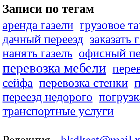
Записи по тегам
аренда газели
грузовое та
дачный переезд
заказать 
нанять газель
офисный пе
перевозка мебели
пере
сейфа
перевозка стенки
переезд недорого
погрузк
транспортные услуги
Редакция -
hkdkest@mail.r