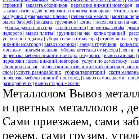
строений
|
заказать сборщиков
|
перевозки нижний новгород
|
в
заказать газель для перевозки в нижнем новгороде
|
утилизация
воздушно-пузырьковая пленка
|
перевозка мебели
|
монтаж пере
вывоз батарей
|
заказать грузчиков
|
копка
|
такелажники на час
|
уборка дачи от мусора
|
стрейч пленка
|
перевозка сейфа
|
демо
недорого
|
вывоз плиты
|
грузчики на час
|
копка траншей
|
расс
услуги по подъему
|
уборка офиса от мусора
|
стрейч лента
|
пер
нижний новгород
|
вывоз колонки
|
аренда грузчиков
|
копка по
монтажу
|
подъем мешков
|
уборка коттеджа от мусора
|
лента
|
п
перевозка мебели нижний новгород недорого
|
вывоз газелью
|
перевозки газель нижний новгород
|
услуги по демонтажу
|
зак
сборщики на час
|
перевозки на газели нижний новгород частн
слом
|
услуги разнорабочих
|
уборка территорий
|
скотч малярн
перевозка мебели нижний новгород
|
вывоз самосвалами
|
погр
разнорабочих
|
вывоз старой мебели
Металлолом Вывоз металл
и цветных металлолов , д
Сами приезжаем, сами за
режем, сами грузим, ути