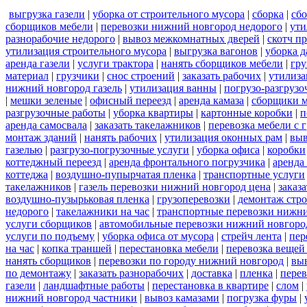
выгрузка газели
|
уборка от строительного мусора
|
сборка
|
сбо
сборщиков мебели
|
перевозки нижний новгород недорого
|
ути
разнорабочие недорого
|
вывоз межкомнатных дверей
|
скотч п
утилизация строительного мусора
|
выгрузка вагонов
|
уборка д
аренда газели
|
услуги трактора
|
нанять сборщиков мебели
|
гру
материал
|
грузчики
|
снос строений
|
заказать рабочих
|
утилиза
нижний новгород газель
|
утилизация ванны
|
погрузо-разгрузо
|
мешки зеленые
|
офисный переезд
|
аренда камаза
|
сборщики м
разгрузочные работы
|
уборка квартиры
|
картонные коробки
|
п
аренда самосвала
|
заказать такелажников
|
перевозка мебели с
монтаж зданий
|
нанять рабочих
|
утилизация оконных рам
|
выв
газелью
|
разгрузо-погрузочные услуги
|
уборка офиса
|
коробки
коттеджный переезд
|
аренда фронтального погрузчика
|
аренда
коттеджа
|
воздушно-пупырчатая пленка
|
транспортные услуги
такелажников
|
газель перевозки нижний новгород цена
|
заказ
воздушно-пузырьковая пленка
|
грузоперевозки
|
демонтаж стр
недорого
|
такелажники на час
|
транспортные перевозки нижн
услуги сборщиков
|
автомобильные перевозки нижний новгоро
услуги по подъему
|
уборка офиса от мусора
|
стрейч лента
|
пер
на час
|
копка траншей
|
перестановка мебели
|
перевозка вещей
нанять сборщиков
|
перевозки по городу нижний новгород
|
вы
по демонтажу
|
заказать разнорабочих
|
доставка
|
пленка
|
перев
газели
|
ландшафтные работы
|
перестановка в квартире
|
слом
|
нижний новгород частники
|
вывоз камазами
|
погрузка фуры
|