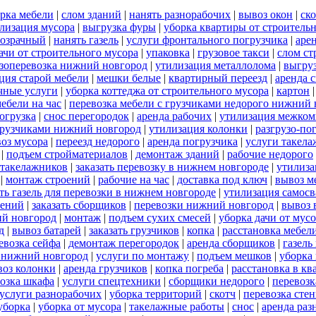
рка мебели
|
слом зданий
|
нанять разнорабочих
|
вывоз окон
|
ск
лизация мусора
|
выгрузка фуры
|
уборка квартиры от строитель
розрачный
|
нанять газель
|
услуги фронтального погрузчика
|
аре
ачи от строительного мусора
|
упаковка
|
грузовое такси
|
слом ст
зоперевозка нижний новгород
|
утилизация металлолома
|
выгру
ция старой мебели
|
мешки белые
|
квартирный переезд
|
аренда 
чные услуги
|
уборка коттеджа от строительного мусора
|
картон
ебели на час
|
перевозка мебели с грузчиками недорого нижний
огрузка
|
снос перегородок
|
аренда рабочих
|
утилизация межком
 грузчиками нижний новгород
|
утилизация колонки
|
разгрузо-по
оз мусора
|
переезд недорого
|
аренда погрузчика
|
услуги такел
|
подъем стройматериалов
|
демонтаж зданий
|
рабочие недорого
 такелажников
|
заказать перевозку в нижнем новгороде
|
утилиза
|
монтаж строений
|
рабочие на час
|
доставка под ключ
|
вывоз м
ать газель для перевозки в нижнем новгороде
|
утилизация самос
оений
|
заказать сборщиков
|
перевозки нижний новгород
|
вывоз 
ий новгород
|
монтаж
|
подъем сухих смесей
|
уборка дачи от мус
д
|
вывоз батарей
|
заказать грузчиков
|
копка
|
расстановка мебел
евозка сейфа
|
демонтаж перегородок
|
аренда сборщиков
|
газель
 нижний новгород
|
услуги по монтажу
|
подъем мешков
|
уборка 
воз колонки
|
аренда грузчиков
|
копка погреба
|
расстановка в кв
озка шкафа
|
услуги спецтехники
|
сборщики недорого
|
перевозк
услуги разнорабочих
|
уборка территорий
|
скотч
|
перевозка сте
уборка
|
уборка от мусора
|
такелажные работы
|
снос
|
аренда раз