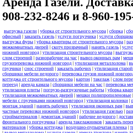
Аренда Газели. Доставк
908-232-8246 и 8-960-195
выгрузка газели
|
уборка от строительного мусора
|
сборка
|
сбо
офисный
|
заказать газель
|
услуги погрузчика
|
услуги сборщик
выгрузка фуры
|
уборка квартиры от строительного мусора
|
ра
межкомнатных дверей
|
скотч прозрачный
|
нанять газель
|
услу
нижний новгород
|
утилизация строительного мусора
|
выгрузк
слом строений
|
разнорабочие на час
|
вывоз оконных рам
|
меш
грузоперевозка нижний новгород
|
утилизация металлолома
|
в
грузчики
|
снос строений
|
заказать рабочих
|
утилизация старой
сборщики мебели недорого
|
перевозка грузов нижний новгород
коттеджа от строительного мусора
|
картон
|
такелаж
|
слом пер
переезд
|
аренда камаза
|
сборщики мебели на час
|
перевозка ме
утилизация плиты
|
погрузо-разгрузочные работы
|
уборка квар
утилизация межкомнатных дверей
|
мешки полипропиленовые
мебели с грузчиками нижний новгород
|
утилизация колонки
|
монтаж зданий
|
нанять рабочих
|
утилизация оконных рам
|
выв
частные перевозки нижний новгород
|
утилизация газелью
|
раз
стройматериалов
|
демонтаж зданий
|
рабочие недорого
|
достав
фронтального погрузчика
|
аренда такелажников
|
заказать пер
материалов
|
уборка коттеджа
|
воздушно-пупырчатая пленка
|
т
|
вывоз металлолома
|
услуги газели
|
аренда трактора
|
нанять т