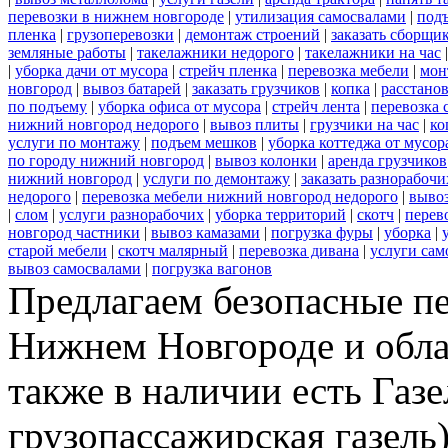
перевозки в нижнем новгороде
|
утилизация самосвалами
|
под
пленка
|
грузоперевозки
|
демонтаж строений
|
заказать сборщи
земляные работы
|
такелажники недорого
|
такелажники на час
|
уборка дачи от мусора
|
стрейч пленка
|
перевозка мебели
|
мон
новгород
|
вывоз батарей
|
заказать грузчиков
|
копка
|
расстано
по подъему
|
уборка офиса от мусора
|
стрейч лента
|
перевозка 
нижний новгород недорого
|
вывоз плиты
|
грузчики на час
|
ко
услуги по монтажу
|
подъем мешков
|
уборка коттеджа от мусор
по городу нижний новгород
|
вывоз колонки
|
аренда грузчиков
нижний новгород
|
услуги по демонтажу
|
заказать разнорабочи
недорого
|
перевозка мебели нижний новгород недорого
|
вывоз
|
слом
|
услуги разнорабочих
|
уборка территорий
|
скотч
|
перев
новгород частники
|
вывоз камазами
|
погрузка фуры
|
уборка
|
старой мебели
|
скотч малярный
|
перевозка дивана
|
услуги сам
вывоз самосвалами
|
погрузка вагонов
Предлагаем безопасные пе
Нижнем Новгороде и обла
также в наличии есть Газе
грузопассажирская газель)