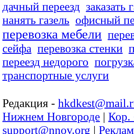
дачный переезд
заказать 
нанять газель
офисный пе
перевозка мебели
пере
сейфа
перевозка стенки
переезд недорого
погрузк
транспортные услуги
Редакция -
hkdkest@mail.r
Нижнем Новгороде
|
Кор. 
support@nnov.org
|
Реклам