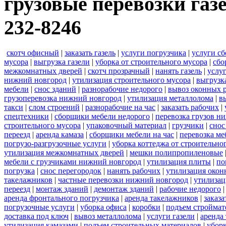
грузовые перевозки газ
232-8246
скотч офисный
|
заказать газель
|
услуги погрузчика
|
услуги с
мусора
|
выгрузка газели
|
уборка от строительного мусора
|
сбо
межкомнатных дверей
|
скотч прозрачный
|
нанять газель
|
услу
нижний новгород
|
утилизация строительного мусора
|
выгрузк
мебели
|
снос зданий
|
разнорабочие недорого
|
вывоз оконных 
грузоперевозка нижний новгород
|
утилизация металлолома
|
в
такси
|
слом строений
|
разнорабочие на час
|
заказать рабочих
|
спецтехники
|
сборщики мебели недорого
|
перевозка грузов н
строительного мусора
|
упаковочный материал
|
грузчики
|
снос
переезд
|
аренда камаза
|
сборщики мебели на час
|
перевозка ме
погрузо-разгрузочные услуги
|
уборка коттеджа от строительно
утилизация межкомнатных дверей
|
мешки полипропиленовые
мебели с грузчиками нижний новгород
|
утилизация плиты
|
по
погрузка
|
снос перегородок
|
нанять рабочих
|
утилизация окон
такелажников
|
частные перевозки нижний новгород
|
утилизац
переезд
|
монтаж зданий
|
демонтаж зданий
|
рабочие недорого
аренда фронтального погрузчика
|
аренда такелажников
|
заказ
погрузочные услуги
|
уборка офиса
|
коробки
|
подъем строймат
доставка под ключ
|
вывоз металлолома
|
услуги газели
|
аренда
утилизация камазами
|
подъем строительных материалов
|
уборк