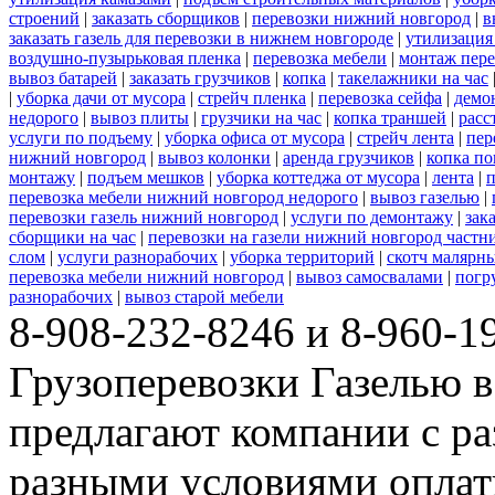
строений
|
заказать сборщиков
|
перевозки нижний новгород
|
в
заказать газель для перевозки в нижнем новгороде
|
утилизация
воздушно-пузырьковая пленка
|
перевозка мебели
|
монтаж пере
вывоз батарей
|
заказать грузчиков
|
копка
|
такелажники на час
|
уборка дачи от мусора
|
стрейч пленка
|
перевозка сейфа
|
демо
недорого
|
вывоз плиты
|
грузчики на час
|
копка траншей
|
расс
услуги по подъему
|
уборка офиса от мусора
|
стрейч лента
|
пер
нижний новгород
|
вывоз колонки
|
аренда грузчиков
|
копка по
монтажу
|
подъем мешков
|
уборка коттеджа от мусора
|
лента
|
п
перевозка мебели нижний новгород недорого
|
вывоз газелью
|
перевозки газель нижний новгород
|
услуги по демонтажу
|
зак
сборщики на час
|
перевозки на газели нижний новгород частн
слом
|
услуги разнорабочих
|
уборка территорий
|
скотч малярн
перевозка мебели нижний новгород
|
вывоз самосвалами
|
погр
разнорабочих
|
вывоз старой мебели
8-908-232-8246 и 8-960-1
Грузоперевозки Газелью 
предлагают компании с р
разными условиями оплат