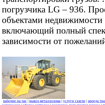
погрузчика LG – 936. Пр
объектами недвижимости 
включающий полный спект
зависимости от пожеланий
рабочие на час
|
вывоз металлолома
|
услуги газели
|
аренда тр