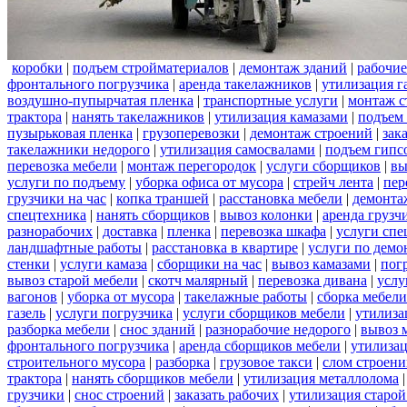
коробки
|
подъем стройматериалов
|
демонтаж зданий
|
рабочие
фронтального погрузчика
|
аренда такелажников
|
утилизация г
воздушно-пупырчатая пленка
|
транспортные услуги
|
монтаж с
трактора
|
нанять такелажников
|
утилизация камазами
|
подъем
пузырьковая пленка
|
грузоперевозки
|
демонтаж строений
|
зак
такелажники недорого
|
утилизация самосвалами
|
подъем гипс
перевозка мебели
|
монтаж перегородок
|
услуги сборщиков
|
вы
услуги по подъему
|
уборка офиса от мусора
|
стрейч лента
|
пер
грузчики на час
|
копка траншей
|
расстановка мебели
|
демонта
спецтехника
|
нанять сборщиков
|
вывоз колонки
|
аренда грузч
разнорабочих
|
доставка
|
пленка
|
перевозка шкафа
|
услуги спе
ландшафтные работы
|
расстановка в квартире
|
услуги по демо
стенки
|
услуги камаза
|
сборщики на час
|
вывоз камазами
|
пог
вывоз старой мебели
|
скотч малярный
|
перевозка дивана
|
услу
вагонов
|
уборка от мусора
|
такелажные работы
|
сборка мебели
газель
|
услуги погрузчика
|
услуги сборщиков мебели
|
утилиза
разборка мебели
|
снос зданий
|
разнорабочие недорого
|
вывоз 
фронтального погрузчика
|
аренда сборщиков мебели
|
утилизац
строительного мусора
|
разборка
|
грузовое такси
|
слом строен
трактора
|
нанять сборщиков мебели
|
утилизация металлолома
грузчики
|
снос строений
|
заказать рабочих
|
утилизация старой