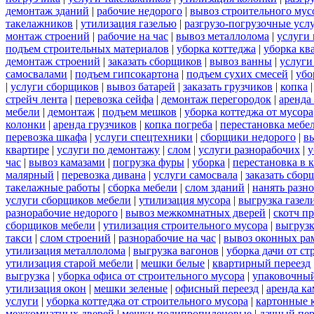
демонтаж зданий
|
рабочие недорого
|
вывоз строительного мус
такелажников
|
утилизация газелью
|
разгрузо-погрузочные усл
монтаж строений
|
рабочие на час
|
вывоз металлолома
|
услуги 
подъем строительных материалов
|
уборка коттеджа
|
уборка кв
демонтаж строений
|
заказать сборщиков
|
вывоз ванны
|
услуги
самосвалами
|
подъем гипсокартона
|
подъем сухих смесей
|
убо
|
услуги сборщиков
|
вывоз батарей
|
заказать грузчиков
|
копка
стрейч лента
|
перевозка сейфа
|
демонтаж перегородок
|
аренда
мебели
|
демонтаж
|
подъем мешков
|
уборка коттеджа от мусора
колонки
|
аренда грузчиков
|
копка погреба
|
перестановка мебе
перевозка шкафа
|
услуги спецтехники
|
сборщики недорого
|
в
квартире
|
услуги по демонтажу
|
слом
|
услуги разнорабочих
|
у
час
|
вывоз камазами
|
погрузка фуры
|
уборка
|
перестановка в 
малярный
|
перевозка дивана
|
услуги самосвала
|
заказать сбор
такелажные работы
|
сборка мебели
|
слом зданий
|
нанять разн
услуги сборщиков мебели
|
утилизация мусора
|
выгрузка газел
разнорабочие недорого
|
вывоз межкомнатных дверей
|
скотч п
сборщиков мебели
|
утилизация строительного мусора
|
выгруз
такси
|
слом строений
|
разнорабочие на час
|
вывоз оконных ра
утилизация металлолома
|
выгрузка вагонов
|
уборка дачи от ст
утилизация старой мебели
|
мешки белые
|
квартирный переезд
выгрузка
|
уборка офиса от строительного мусора
|
упаковочный
утилизация окон
|
мешки зеленые
|
офисный переезд
|
аренда ка
услуги
|
уборка коттеджа от строительного мусора
|
картонные 
межкомнатных дверей
|
мешки полипропиленовые
|
дачный пер