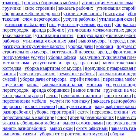
трактора
|
нанять сборщиков мебели
|
утилизация металлолома
грузчики
|
снос строений
|
заказать рабочих
|
утилизация старой
сборщики мебели недорого
|
утилизация ванны
|
выгрузка
|
убо
такелаж
|
слом перегородок
|
услуги рабочих
|
утилизация окон
|
утилизация батарей
|
погрузо-разгрузочные услуги
|
уборка ко
перегородок
|
аренда рабочих
|
утилизация межкомнатных двер
такелажников
|
утилизация плиты
|
погрузо-разгрузочные рабо
рабочих
|
утилизация оконных рам
|
вывоз мусора
|
переезд нед
разгрузо-погрузочные работы
|
уборка дачи
|
коробки
|
подъем с
строительного мусора
|
коттеджный переезд
|
аренда фронтальн
погрузочные услуги
|
уборка офиса
|
воздушно-пупырчатая пле
металлолома
|
услуги газели
|
аренда трактора
|
нанять такелаж
коттеджа
|
уборка квартиры от мусора
|
воздушно-пузырьковая 
ванны
|
услуги грузчиков
|
земляные работы
|
такелажники нед
смесей
|
уборка дачи от мусора
|
стрейч пленка
|
перевозка мебе
грузчиков
|
копка
|
такелажники на час
|
монтаж
|
услуги по под
перегородок
|
аренда сборщиков
|
вывоз плиты
|
грузчики на ча
коттеджа от мусора
|
лента
|
перевозка пианино
|
спецтехника
|
перестановка мебели
|
услуги по монтажу
|
заказать разнорабоч
недорого
|
вывоз газелью
|
погрузка газели
|
ландшафтные рабо
разнорабочих
|
уборка территорий
|
скотч
|
перевозка стенки
|
ус
перестановка в квартире
|
снос
|
аренда разнорабочих
|
вывоз ст
заказать сборщиков мебели
|
вывоз самосвалами
|
погрузка ваго
нанять разнорабочих
|
вывоз окон
|
скотч офисный
|
заказать газ
выгрузка газели
|
уборка от строительного мусора
|
сборка