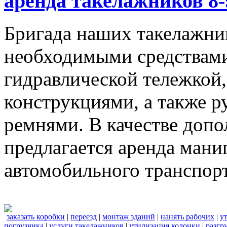
аренда такелажников 8-
Бригада наших такелажник
необходимыми средствами,
гидравлической тележкой
конструкциями, а также 
ремнями. В качестве доп
предлагается аренда мани
автомобильного транспорт
заказать коробки
|
переезд
|
монтаж зданий
|
нанять рабочих
|
у
погрузчика
|
услуги такелажников
|
утилизация колонки
|
разгр