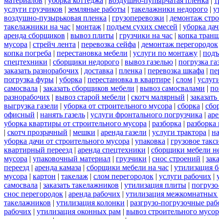
материалов
|
уборка коттеджа
|
воздушно-пупырчатая пленка
|
т
услуги грузчиков
|
земляные работы
|
такелажники недорого
|
у
воздушно-пузырьковая пленка
|
грузоперевозки
|
демонтаж стр
такелажники на час
|
монтаж
|
подъем сухих смесей
|
уборка дач
аренда сборщиков
|
вывоз плиты
|
грузчики на час
|
копка тран
мусора
|
стрейч лента
|
перевозка сейфа
|
демонтаж перегородок
копка погреба
|
перестановка мебели
|
услуги по монтажу
|
подъ
спецтехники
|
сборщики недорого
|
вывоз газелью
|
погрузка га
заказать разнорабочих
|
доставка
|
пленка
|
перевозка шкафа
|
пе
погрузка фуры
|
уборка
|
перестановка в квартире
|
слом
|
услуг
самосвала
|
заказать сборщиков мебели
|
вывоз самосвалами
|
по
разнорабочих
|
вывоз старой мебели
|
скотч малярный
|
заказать
выгрузка газели
|
уборка от строительного мусора
|
сборка
|
сбо
офисный
|
нанять газель
|
услуги фронтального погрузчика
|
ар
уборка квартиры от строительного мусора
|
разборка
|
разборка
|
скотч прозрачный
|
мешки
|
аренда газели
|
услуги трактора
|
н
уборка дачи от строительного мусора
|
упаковка
|
грузовое такс
квартирный переезд
|
аренда спецтехники
|
сборщики мебели н
мусора
|
упаковочный материал
|
грузчики
|
снос строений
|
зак
переезд
|
аренда камаза
|
сборщики мебели на час
|
утилизация б
мусора
|
картон
|
такелаж
|
слом перегородок
|
услуги рабочих
|
самосвала
|
заказать такелажников
|
утилизация плиты
|
погрузо
снос перегородок
|
аренда рабочих
|
утилизация межкомнатных 
такелажников
|
утилизация колонки
|
разгрузо-погрузочные ра
рабочих
|
утилизация оконных рам
|
вывоз строительного мусор