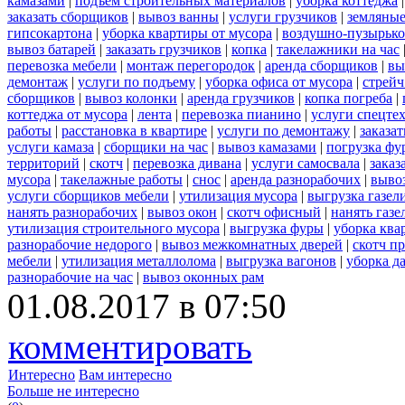
камазами
|
подъем строительных материалов
|
уборка коттеджа
заказать сборщиков
|
вывоз ванны
|
услуги грузчиков
|
земляные
гипсокартона
|
уборка квартиры от мусора
|
воздушно-пузырько
вывоз батарей
|
заказать грузчиков
|
копка
|
такелажники на час
перевозка мебели
|
монтаж перегородок
|
аренда сборщиков
|
вы
демонтаж
|
услуги по подъему
|
уборка офиса от мусора
|
стрейч
сборщиков
|
вывоз колонки
|
аренда грузчиков
|
копка погреба
|
коттеджа от мусора
|
лента
|
перевозка пианино
|
услуги спецте
работы
|
расстановка в квартире
|
услуги по демонтажу
|
заказа
услуги камаза
|
сборщики на час
|
вывоз камазами
|
погрузка фу
территорий
|
скотч
|
перевозка дивана
|
услуги самосвала
|
заказ
мусора
|
такелажные работы
|
снос
|
аренда разнорабочих
|
вывоз
услуги сборщиков мебели
|
утилизация мусора
|
выгрузка газел
нанять разнорабочих
|
вывоз окон
|
скотч офисный
|
нанять газе
утилизация строительного мусора
|
выгрузка фуры
|
уборка ква
разнорабочие недорого
|
вывоз межкомнатных дверей
|
скотч п
мебели
|
утилизация металлолома
|
выгрузка вагонов
|
уборка д
разнорабочие на час
|
вывоз оконных рам
01.08.2017 в 07:50
комментировать
Интересно
Вам интересно
Больше не интересно