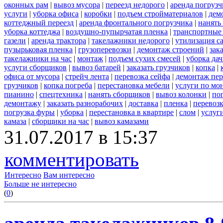
оконных рам
|
вывоз мусора
|
переезд недорого
|
аренда погрузч
услуги
|
уборка офиса
|
коробки
|
подъем стройматериалов
|
дем
коттеджный переезд
|
аренда фронтального погрузчика
|
нанять
уборка коттеджа
|
воздушно-пупырчатая пленка
|
транспортные
газели
|
аренда трактора
|
такелажники недорого
|
утилизация с
пузырьковая пленка
|
грузоперевозки
|
демонтаж строений
|
зак
такелажники на час
|
монтаж
|
подъем сухих смесей
|
уборка дач
услуги сборщиков
|
вывоз батарей
|
заказать грузчиков
|
копка
|
офиса от мусора
|
стрейч лента
|
перевозка сейфа
|
демонтаж пер
грузчиков
|
копка погреба
|
перестановка мебели
|
услуги по мо
пианино
|
спецтехника
|
нанять сборщиков
|
вывоз колонки
|
пог
демонтажу
|
заказать разнорабочих
|
доставка
|
пленка
|
перевоз
погрузка фуры
|
уборка
|
перестановка в квартире
|
слом
|
услуг
камаза
|
сборщики на час
|
вывоз камазами
31.07.2017 в 15:37
комментировать
Интересно
Вам интересно
Больше не интересно
(
0
)