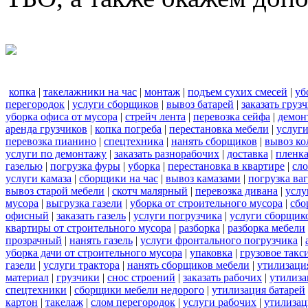
копка
|
такелажники на час
|
монтаж
|
подъем сухих смесей
|
уб
перегородок
|
услуги сборщиков
|
вывоз батарей
|
заказать груз
уборка офиса от мусора
|
стрейч лента
|
перевозка сейфа
|
демон
аренда грузчиков
|
копка погреба
|
перестановка мебели
|
услуг
перевозка пианино
|
спецтехника
|
нанять сборщиков
|
вывоз ко
услуги по демонтажу
|
заказать разнорабочих
|
доставка
|
пленк
газелью
|
погрузка фуры
|
уборка
|
перестановка в квартире
|
сл
услуги камаза
|
сборщики на час
|
вывоз камазами
|
погрузка ва
вывоз старой мебели
|
скотч малярный
|
перевозка дивана
|
услу
мусора
|
выгрузка газели
|
уборка от строительного мусора
|
сбо
офисный
|
заказать газель
|
услуги погрузчика
|
услуги сборщик
квартиры от строительного мусора
|
разборка
|
разборка мебели
прозрачный
|
нанять газель
|
услуги фронтального погрузчика
|
уборка дачи от строительного мусора
|
упаковка
|
грузовое такс
газели
|
услуги трактора
|
нанять сборщиков мебели
|
утилизаци
материал
|
грузчики
|
снос строений
|
заказать рабочих
|
утилиза
спецтехники
|
сборщики мебели недорого
|
утилизация батарей
картон
|
такелаж
|
слом перегородок
|
услуги рабочих
|
утилизац