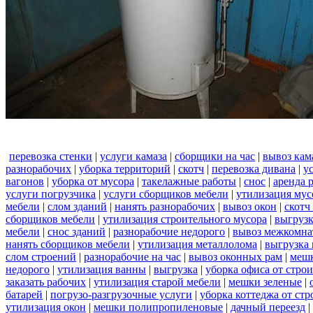
перевозка стенки
|
услуги камаза
|
сборщики на час
|
вывоз кам
разнорабочих
|
уборка территорий
|
скотч
|
перевозка дивана
|
у
вагонов
|
уборка от мусора
|
такелажные работы
|
снос
|
аренда 
услуги погрузчика
|
услуги сборщиков мебели
|
утилизация мус
мебели
|
слом зданий
|
нанять разнорабочих
|
вывоз окон
|
скотч
сборщиков мебели
|
утилизация строительного мусора
|
выгруз
мебели
|
снос зданий
|
разнорабочие недорого
|
вывоз межкомна
нанять сборщиков мебели
|
утилизация металлолома
|
выгрузка 
слом строений
|
разнорабочие на час
|
вывоз оконных рам
|
меш
недорого
|
утилизация ванны
|
выгрузка
|
уборка офиса от стро
заказать рабочих
|
утилизация старой мебели
|
мешки зеленые
|
батарей
|
погрузо-разгрузочные услуги
|
уборка коттеджа от ст
утилизация окон
|
мешки полипропиленовые
|
дачный переезд
|