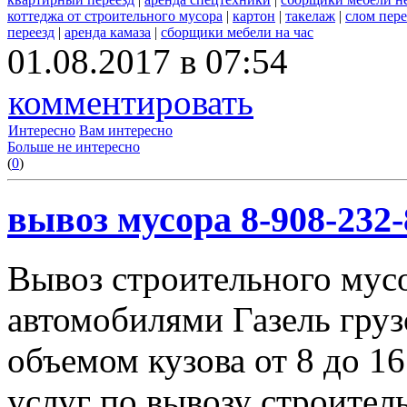
коттеджа от строительного мусора
|
картон
|
такелаж
|
слом пер
переезд
|
аренда камаза
|
сборщики мебели на час
01.08.2017 в 07:54
комментировать
Интересно
Вам интересно
Больше не интересно
(
0
)
вывоз мусора 8-908-232-
Вывоз строительного мус
автомобилями Газель груз
объемом кузова от 8 до 1
услуг по вывозу строител