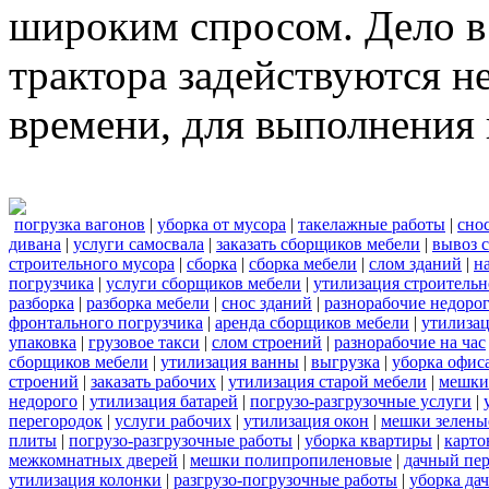
широким спросом. Дело в 
трактора задействуются н
времени, для выполнения 
погрузка вагонов
|
уборка от мусора
|
такелажные работы
|
сно
дивана
|
услуги самосвала
|
заказать сборщиков мебели
|
вывоз 
строительного мусора
|
сборка
|
сборка мебели
|
слом зданий
|
н
погрузчика
|
услуги сборщиков мебели
|
утилизация строительн
разборка
|
разборка мебели
|
снос зданий
|
разнорабочие недоро
фронтального погрузчика
|
аренда сборщиков мебели
|
утилиза
упаковка
|
грузовое такси
|
слом строений
|
разнорабочие на час
сборщиков мебели
|
утилизация ванны
|
выгрузка
|
уборка офиса
строений
|
заказать рабочих
|
утилизация старой мебели
|
мешки
недорого
|
утилизация батарей
|
погрузо-разгрузочные услуги
|
перегородок
|
услуги рабочих
|
утилизация окон
|
мешки зелены
плиты
|
погрузо-разгрузочные работы
|
уборка квартиры
|
карто
межкомнатных дверей
|
мешки полипропиленовые
|
дачный пер
утилизация колонки
|
разгрузо-погрузочные работы
|
уборка да