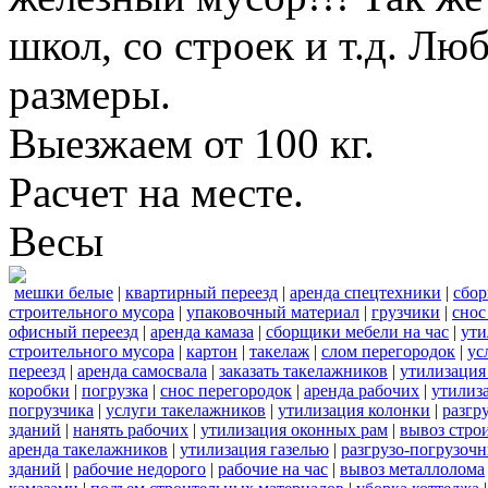
школ, со строек и т.д. Лю
размеры.
Выезжаем от 100 кг.
Расчет на месте.
Весы
мешки белые
|
квартирный переезд
|
аренда спецтехники
|
сбор
строительного мусора
|
упаковочный материал
|
грузчики
|
снос
офисный переезд
|
аренда камаза
|
сборщики мебели на час
|
ути
строительного мусора
|
картон
|
такелаж
|
слом перегородок
|
ус
переезд
|
аренда самосвала
|
заказать такелажников
|
утилизация
коробки
|
погрузка
|
снос перегородок
|
аренда рабочих
|
утилиз
погрузчика
|
услуги такелажников
|
утилизация колонки
|
разгр
зданий
|
нанять рабочих
|
утилизация оконных рам
|
вывоз стро
аренда такелажников
|
утилизация газелью
|
разгрузо-погрузоч
зданий
|
рабочие недорого
|
рабочие на час
|
вывоз металлолома