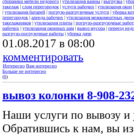
сборщики мебели недорого
|
утилизация ванны
|
выгрузка
|
убо
такелаж
|
слом перегородок
|
услуги рабочих
|
утилизация окон
|
утилизация батарей
|
погрузо-разгрузочные услуги
|
уборка ко
перегородок
|
аренда рабочих
|
утилизация межкомнатных двер
такелажников
|
утилизация плиты
|
погрузо-разгрузочные рабо
рабочих
|
утилизация оконных рам
|
вывоз мусора
|
переезд нед
разгрузо-погрузочные работы
|
уборка дачи
01.08.2017 в 08:00
комментировать
Интересно
Вам интересно
Больше не интересно
(
0
)
вывоз колонки 8-908-23
Наши услуги по вывозу и 
Обратившись к нам, вы из