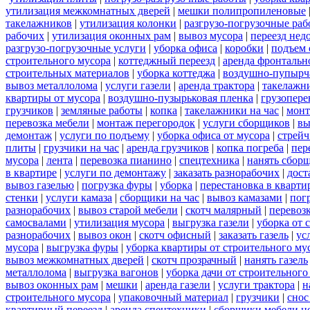
утилизация межкомнатных дверей
|
мешки полипропиленовые
такелажников
|
утилизация колонки
|
разгрузо-погрузочные ра
рабочих
|
утилизация оконных рам
|
вывоз мусора
|
переезд нед
разгрузо-погрузочные услуги
|
уборка офиса
|
коробки
|
подъем 
строительного мусора
|
коттеджный переезд
|
аренда фронтальн
строительных материалов
|
уборка коттеджа
|
воздушно-пупырч
вывоз металлолома
|
услуги газели
|
аренда трактора
|
такелажн
квартиры от мусора
|
воздушно-пузырьковая пленка
|
грузопере
грузчиков
|
земляные работы
|
копка
|
такелажники на час
|
мон
перевозка мебели
|
монтаж перегородок
|
услуги сборщиков
|
вы
демонтаж
|
услуги по подъему
|
уборка офиса от мусора
|
стрейч
плиты
|
грузчики на час
|
аренда грузчиков
|
копка погреба
|
пер
мусора
|
лента
|
перевозка пианино
|
спецтехника
|
нанять сбор
в квартире
|
услуги по демонтажу
|
заказать разнорабочих
|
дост
вывоз газелью
|
погрузка фуры
|
уборка
|
перестановка в кварти
стенки
|
услуги камаза
|
сборщики на час
|
вывоз камазами
|
пог
разнорабочих
|
вывоз старой мебели
|
скотч малярный
|
перевоз
самосвалами
|
утилизация мусора
|
выгрузка газели
|
уборка от 
разнорабочих
|
вывоз окон
|
скотч офисный
|
заказать газель
|
ус
мусора
|
выгрузка фуры
|
уборка квартиры от строительного му
вывоз межкомнатных дверей
|
скотч прозрачный
|
нанять газель
металлолома
|
выгрузка вагонов
|
уборка дачи от строительного
вывоз оконных рам
|
мешки
|
аренда газели
|
услуги трактора
|
н
строительного мусора
|
упаковочный материал
|
грузчики
|
снос
квартирный переезд
|
аренда спецтехники
|
сборщики мебели н