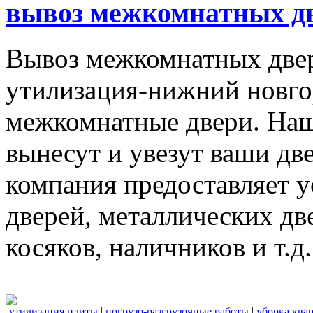
вывоз межкомнатных дв
Вывоз межкомнатных две
утилизация-нижний новго
межкомнатные двери. Наш
вынесут и увезут ваши дв
компания предоставляет 
дверей, металлических дв
косяков, наличников и т.д.
утилизация плиты
|
погрузо-разгрузочные работы
|
уборка ква