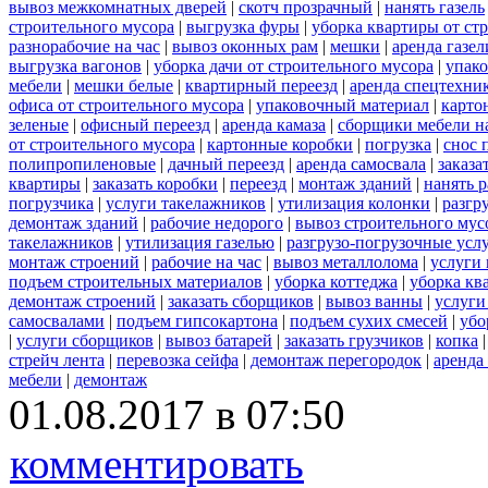
вывоз межкомнатных дверей
|
скотч прозрачный
|
нанять газель
строительного мусора
|
выгрузка фуры
|
уборка квартиры от ст
разнорабочие на час
|
вывоз оконных рам
|
мешки
|
аренда газел
выгрузка вагонов
|
уборка дачи от строительного мусора
|
упако
мебели
|
мешки белые
|
квартирный переезд
|
аренда спецтехни
офиса от строительного мусора
|
упаковочный материал
|
карто
зеленые
|
офисный переезд
|
аренда камаза
|
сборщики мебели на
от строительного мусора
|
картонные коробки
|
погрузка
|
снос 
полипропиленовые
|
дачный переезд
|
аренда самосвала
|
заказа
квартиры
|
заказать коробки
|
переезд
|
монтаж зданий
|
нанять 
погрузчика
|
услуги такелажников
|
утилизация колонки
|
разгр
демонтаж зданий
|
рабочие недорого
|
вывоз строительного мус
такелажников
|
утилизация газелью
|
разгрузо-погрузочные усл
монтаж строений
|
рабочие на час
|
вывоз металлолома
|
услуги 
подъем строительных материалов
|
уборка коттеджа
|
уборка кв
демонтаж строений
|
заказать сборщиков
|
вывоз ванны
|
услуги
самосвалами
|
подъем гипсокартона
|
подъем сухих смесей
|
убо
|
услуги сборщиков
|
вывоз батарей
|
заказать грузчиков
|
копка
стрейч лента
|
перевозка сейфа
|
демонтаж перегородок
|
аренда
мебели
|
демонтаж
01.08.2017 в 07:50
комментировать