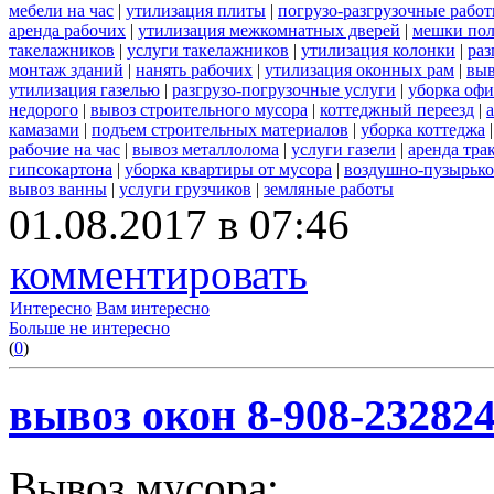
мебели на час
|
утилизация плиты
|
погрузо-разгрузочные рабо
аренда рабочих
|
утилизация межкомнатных дверей
|
мешки по
такелажников
|
услуги такелажников
|
утилизация колонки
|
раз
монтаж зданий
|
нанять рабочих
|
утилизация оконных рам
|
выв
утилизация газелью
|
разгрузо-погрузочные услуги
|
уборка офи
недорого
|
вывоз строительного мусора
|
коттеджный переезд
|
камазами
|
подъем строительных материалов
|
уборка коттеджа
рабочие на час
|
вывоз металлолома
|
услуги газели
|
аренда тра
гипсокартона
|
уборка квартиры от мусора
|
воздушно-пузырько
вывоз ванны
|
услуги грузчиков
|
земляные работы
01.08.2017 в 07:46
комментировать
Интересно
Вам интересно
Больше не интересно
(
0
)
вывоз окон 8-908-23282
Вывоз мусора: