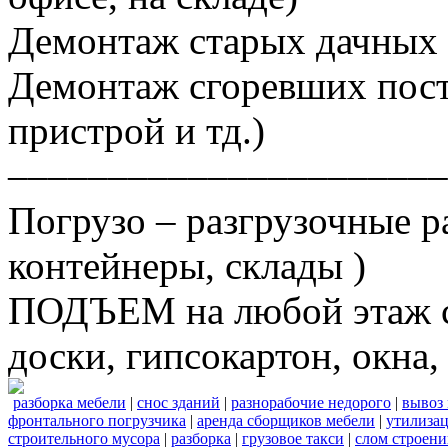
Демонтаж старых дачных 
Демонтаж сгоревших постр
пристрой и тд.)
––––––––––––––––––––––
Погрузо – разгрузочные р
контейнеры, склады )
ПОДЪЕМ на любой этаж ст
доски, гипсокартон, окна, 
разборка мебели
|
снос зданий
|
разнорабочие недорого
|
вывоз
фронтального погрузчика
|
аренда сборщиков мебели
|
утилизац
строительного мусора
|
разборка
|
грузовое такси
|
слом строен