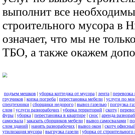
выполнит все необходимы
строительного мусора в 
означает, что мы не тольк
ТБО, а также окажем доп
подъем мешков
|
уборка коттеджа от мусора
|
лента
|
перевозка
грузчиков
|
копка погреба
|
перестановка мебели
|
услуги по мо
спецтехники
|
сборщики недорого
|
вывоз газелью
|
погрузка га
слом
|
услуги разнорабочих
|
уборка территорий
|
скотч
|
перево
фуры
|
уборка
|
перестановка в квартире
|
снос
|
аренда разнора
самосвала
|
заказать сборщиков мебели
|
вывоз самосвалами
|
по
слом зданий
|
нанять разнорабочих
|
вывоз окон
|
скотч офисны
утилизация мусора
|
выгрузка газели
|
уборка от строительного