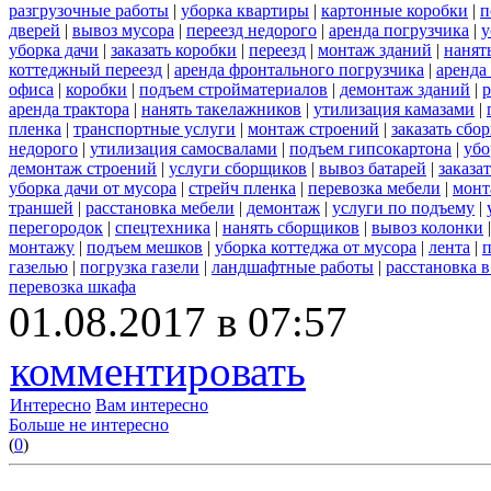
разгрузочные работы
|
уборка квартиры
|
картонные коробки
|
п
дверей
|
вывоз мусора
|
переезд недорого
|
аренда погрузчика
|
у
уборка дачи
|
заказать коробки
|
переезд
|
монтаж зданий
|
нанят
коттеджный переезд
|
аренда фронтального погрузчика
|
аренда
офиса
|
коробки
|
подъем стройматериалов
|
демонтаж зданий
|
р
аренда трактора
|
нанять такелажников
|
утилизация камазами
|
пленка
|
транспортные услуги
|
монтаж строений
|
заказать сбо
недорого
|
утилизация самосвалами
|
подъем гипсокартона
|
убо
демонтаж строений
|
услуги сборщиков
|
вывоз батарей
|
заказа
уборка дачи от мусора
|
стрейч пленка
|
перевозка мебели
|
монт
траншей
|
расстановка мебели
|
демонтаж
|
услуги по подъему
|
перегородок
|
спецтехника
|
нанять сборщиков
|
вывоз колонки
монтажу
|
подъем мешков
|
уборка коттеджа от мусора
|
лента
|
п
газелью
|
погрузка газели
|
ландшафтные работы
|
расстановка в
перевозка шкафа
01.08.2017 в 07:57
комментировать
Интересно
Вам интересно
Больше не интересно
(
0
)