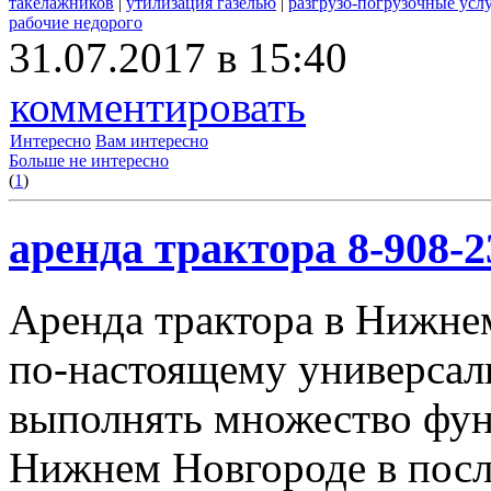
такелажников
|
утилизация газелью
|
разгрузо-погрузочные усл
рабочие недорого
31.07.2017 в 15:40
комментировать
Интересно
Вам интересно
Больше не интересно
(
1
)
аренда трактора 8-908-2
Аренда трактора в Нижнем
по-настоящему универсал
выполнять множество фун
Нижнем Новгороде в посл