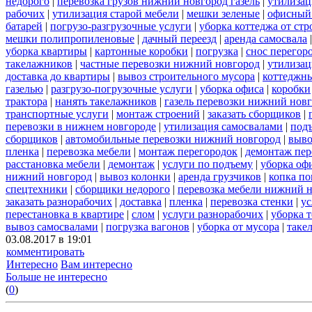
недорого
|
перевозка грузов нижний новгород газель
|
утилизац
рабочих
|
утилизация старой мебели
|
мешки зеленые
|
офисный 
батарей
|
погрузо-разгрузочные услуги
|
уборка коттеджа от ст
мешки полипропиленовые
|
дачный переезд
|
аренда самосвала
уборка квартиры
|
картонные коробки
|
погрузка
|
снос перегор
такелажников
|
частные перевозки нижний новгород
|
утилизац
доставка до квартиры
|
вывоз строительного мусора
|
коттеджны
газелью
|
разгрузо-погрузочные услуги
|
уборка офиса
|
коробки
трактора
|
нанять такелажников
|
газель перевозки нижний новг
транспортные услуги
|
монтаж строений
|
заказать сборщиков
|
перевозки в нижнем новгороде
|
утилизация самосвалами
|
под
сборщиков
|
автомобильные перевозки нижний новгород
|
выво
пленка
|
перевозка мебели
|
монтаж перегородок
|
демонтаж пер
расстановка мебели
|
демонтаж
|
услуги по подъему
|
уборка оф
нижний новгород
|
вывоз колонки
|
аренда грузчиков
|
копка по
спецтехники
|
сборщики недорого
|
перевозка мебели нижний н
заказать разнорабочих
|
доставка
|
пленка
|
перевозка стенки
|
ус
перестановка в квартире
|
слом
|
услуги разнорабочих
|
уборка 
вывоз самосвалами
|
погрузка вагонов
|
уборка от мусора
|
таке
03.08.2017 в 19:01
комментировать
Интересно
Вам интересно
Больше не интересно
(
0
)