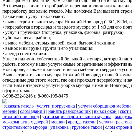
Наша фирма предлагает Вам заключить договор на вывоз мусор
Во время различных стройработ, перепланировок или капиталь
переработку довольно тяжело. Мы поможем Вам вывезти стро
Также наши услуги включают:
• вывоз строительного мусора Нижний Новгород (ТБО, КГМ, о
• переработка вторсырья и твердого мусора от 1 м3 для его по
• услуги грузчиков (погрузка, упаковка, фасовка, разгрузка);
• уборка снега с района;
• вывоз мебели, старых дверей, окон, бытовой техники;
• вынос и выгрузка грунта и его утилизация;
• аренда спецтехники.
У нас в наличии собственный большой автопарк, который нап
работе, поэтому наши услуги самые оперативные и эффективн
Новгороде, а также произвести вывоз мебели и твердого мусора
Вывоз строительного мусора Нижний Новгород с нашей компани
отведенные для этого места, где они проходят переработку, и
Если Вам интересны услуги уборка мусора Нижний Новгород и
оформить заказ.
8-908-232-8246 и 8-960-195-8475
заказать газель
|
услуги погрузчика
|
услуги сборщиков мебели
мебели
|
слом зданий
|
нанять разнорабочих
|
вывоз окон
|
скотч
нижний новгород
|
утилизация строительного мусора
|
выгрузк
межкомнатных дверей
|
мешки
|
аренда газели
|
услуги трактора
строительного мусора
|
упаковка
|
грузовое такси
|
слом строен