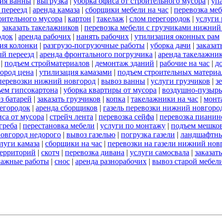
ия ванны
|
выгрузка
|
уборка офиса от строительного мусора
|
уп
переезд
|
аренда камаза
|
сборщики мебели на час
|
перевозка ме
роительного мусора
|
картон
|
такелаж
|
слом перегородок
|
услуги
|
заказать такелажников
|
перевозка мебели с грузчиками нижний
одок
|
аренда рабочих
|
нанять рабочих
|
утилизация оконных рам
ия колонки
|
разгрузо-погрузочные работы
|
уборка дачи
|
заказат
й переезд
|
аренда фронтального погрузчика
|
аренда такелажни
|
подъем стройматериалов
|
демонтаж зданий
|
рабочие на час
|
д
ород цена
|
утилизация камазами
|
подъем строительных материа
перевозки нижний новгород
|
вывоз ванны
|
услуги грузчиков
|
з
ъем гипсокартона
|
уборка квартиры от мусора
|
воздушно-пузырь
з батарей
|
заказать грузчиков
|
копка
|
такелажники на час
|
монт
егородок
|
аренда сборщиков
|
газель перевозки нижний новгоро
иса от мусора
|
стрейч лента
|
перевозка сейфа
|
перевозка пианин
греба
|
перестановка мебели
|
услуги по монтажу
|
подъем мешко
овгород недорого
|
вывоз газелью
|
погрузка газели
|
ландшафтны
луги камаза
|
сборщики на час
|
перевозки на газели нижний нов
территорий
|
скотч
|
перевозка дивана
|
услуги самосвала
|
заказат
лажные работы
|
снос
|
аренда разнорабочих
|
вывоз старой мебел