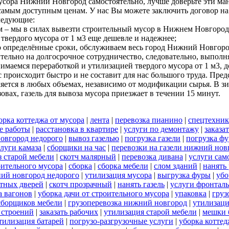
мусора Нижний Новгород самостоятельно, лучше доверьте эти м
амым доступным ценам. У нас Вы можете заключить договор на 
ледующие:
м – мы в силах вывезти строительный мусор в Нижнем Новгород
твердого мусора от 1 м3 еще дешевле и надежнее;
но определённые сроки, обслуживаем весь город Нижний Новгоро
тельно на долгосрочное сотрудничество, следовательно, выполня
анимаемся переработкой и утилизацией твердого мусора от 1 м3
с происходит быстро и не составит для нас большого труда. Пре
ется в любых объемах, независимо от модификации сырья. В зи
ах, газель для вывоза мусора приезжает в течении 15 минут.
орка коттеджа от мусора
|
лента
|
перевозка пианино
|
спецтехник
е работы
|
расстановка в квартире
|
услуги по демонтажу
|
заказа
овгород недорого
|
вывоз газелью
|
погрузка газели
|
погрузка ф
луги камаза
|
сборщики на час
|
перевозки на газели нижний нов
 старой мебели
|
скотч малярный
|
перевозка дивана
|
услуги сам
оительного мусора
|
сборка
|
сборка мебели
|
слом зданий
|
нанять
ий новгород недорого
|
утилизация мусора
|
выгрузка фуры
|
убо
тных дверей
|
скотч прозрачный
|
нанять газель
|
услуги фронталь
а вагонов
|
уборка дачи от строительного мусора
|
упаковка
|
груз
сборщиков мебели
|
грузоперевозка нижний новгород
|
утилизаци
 строений
|
заказать рабочих
|
утилизация старой мебели
|
мешки 
тилизация батарей
|
погрузо-разгрузочные услуги
|
уборка коттед