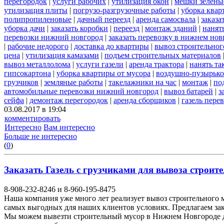
перегородок
|
услуги рабочих
|
утилизация окон
|
мешки зелены
утилизация плиты
|
погрузо-разгрузочные работы
|
уборка квар
полипропиленовые
|
дачный переезд
|
аренда самосвала
|
заказа
уборка дачи
|
заказать коробки
|
переезд
|
монтаж зданий
|
нанят
перевозки нижний новгород
|
заказать перевозку в нижнем нов
|
рабочие недорого
|
доставка до квартиры
|
вывоз строительног
цена
|
утилизация камазами
|
подъем строительных материалов
вывоз металлолома
|
услуги газели
|
аренда трактора
|
нанять т
гипсокартона
|
уборка квартиры от мусора
|
воздушно-пузырько
грузчиков
|
земляные работы
|
такелажники на час
|
монтаж
|
по
автомобильные перевозки нижний новгород
|
вывоз батарей
|
з
сейфа
|
демонтаж перегородок
|
аренда сборщиков
|
газель пере
03.08.2017 в 19:04
комментировать
Интересно
Вам интересно
Больше не интересно
(
0
)
Заказать Газель с грузчиками для вывоза строите
8-908-232-8246 и 8-960-195-8475
Наша компания уже много лет реализует вывоз строительного 
самых выгодных для наших клиентов условиях. Предлагаем закл
Мы можем вывезти строительный мусор в Нижнем Новгороде д