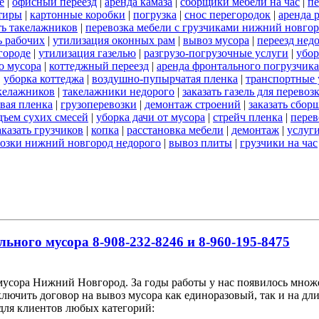
е
|
офисный переезд
|
аренда камаза
|
сборщики мебели на час
|
пе
тиры
|
картонные коробки
|
погрузка
|
снос перегородок
|
аренда 
ть такелажников
|
перевозка мебели с грузчиками нижний новго
ь рабочих
|
утилизация оконных рам
|
вывоз мусора
|
переезд нед
городе
|
утилизация газелью
|
разгрузо-погрузочные услуги
|
убор
о мусора
|
коттеджный переезд
|
аренда фронтального погрузчика
|
уборка коттеджа
|
воздушно-пупырчатая пленка
|
транспортные 
акелажников
|
такелажники недорого
|
заказать газель для перево
вая пленка
|
грузоперевозки
|
демонтаж строений
|
заказать сбор
дъем сухих смесей
|
уборка дачи от мусора
|
стрейч пленка
|
перев
аказать грузчиков
|
копка
|
расстановка мебели
|
демонтаж
|
услуг
возки нижний новгород недорого
|
вывоз плиты
|
грузчики на час
льного мусора 8-908-232-8246 и 8-960-195-8475
мусора Нижний Новгород. За годы работы у нас появилось множе
ючить договор на вывоз мусора как единоразовый, так и на дли
ля клиентов любых категорий: