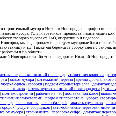
ти строительный мусор в Нижнем Новгороде на профессиональн
я вывоза мусора. Услуги грузчиков, предоставляемые нашей комп
аботку твердого мусора от 1 м3, оперативно и недорого.
Новгород, мы еще продаем и арендуем мусорные баки и контейн
вую технику и т.д. Также мы беремся за уборку снега с района,
работаем и по области.
ижний Новгород или тбо «цена недорого» Нижний Новгород, то м
астные перевозки нижний новгород
|
утилизация колонки
|
разг
 рам
|
вывоз мусора
|
коттеджный переезд
|
аренда фронтального 
|
уборка офиса
|
коробки
|
подъем стройматериалов
|
демонтаж зд
 такелажников
|
газель перевозки нижний новгород цена
|
утилиз
|
монтаж строений
|
рабочие на час
|
доставка под ключ
|
вывоз м
утилизация самосвалами
|
подъем гипсокартона
|
уборка квартиры
овгород
|
вывоз ванны
|
вывоз батарей
|
заказать грузчиков
|
копка
егородок
|
услуги сборщиков
|
автомобильные перевозки нижний
иса от мусора
|
стрейч лента
|
перевозка сейфа
|
демонтаж перегор