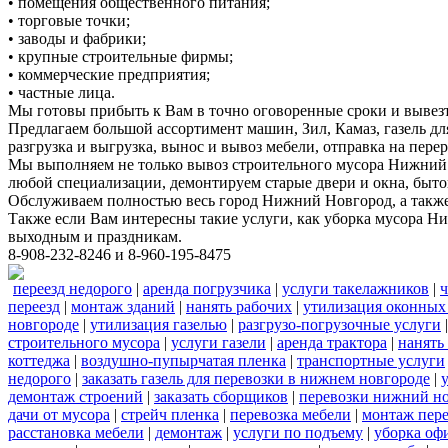
• помещения общественного питания;
• торговые точки;
• заводы и фабрики;
• крупные строительные фирмы;
• коммерческие предприятия;
• частные лица.
Мы готовы прибыть к Вам в точно оговоренные сроки и вывез
Предлагаем большой ассортимент машин, Зил, Камаз, газель дл
разгрузка и выгрузка, вынос и вывоз мебели, отправка на перер
Мы выполняем не только вывоз строительного мусора Нижний 
любой специализации, демонтируем старые двери и окна, быто
Обслуживаем полностью весь город Нижний Новгород, а также 
Также если Вам интересны такие услуги, как уборка мусора Н
выходным и праздникам.
8-908-232-8246 и 8-960-195-8475
переезд недорого
|
аренда погрузчика
|
услуги такелажников
|
ч
переезд
|
монтаж зданий
|
нанять рабочих
|
утилизация оконных
новгороде
|
утилизация газелью
|
разгрузо-погрузочные услуги
строительного мусора
|
услуги газели
|
аренда трактора
|
нанять
коттеджа
|
воздушно-пупырчатая пленка
|
транспортные услуги
недорого
|
заказать газель для перевозки в нижнем новгороде
|
демонтаж строений
|
заказать сборщиков
|
перевозки нижний н
дачи от мусора
|
стрейч пленка
|
перевозка мебели
|
монтаж пер
расстановка мебели
|
демонтаж
|
услуги по подъему
|
уборка оф