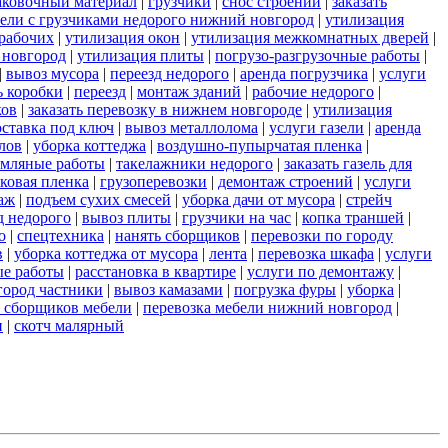
аковочный материал
|
грузчики
|
снос строений
|
заказать
бели с грузчиками недорого нижний новгород
|
утилизация
 рабочих
|
утилизация окон
|
утилизация межкомнатных дверей
|
 новгород
|
утилизация плиты
|
погрузо-разгрузочные работы
|
|
вывоз мусора
|
переезд недорого
|
аренда погрузчика
|
услуги
ь коробки
|
переезд
|
монтаж зданий
|
рабочие недорого
|
ков
|
заказать перевозку в нижнем новгороде
|
утилизация
оставка под ключ
|
вывоз металлолома
|
услуги газели
|
аренда
лов
|
уборка коттеджа
|
воздушно-пупырчатая пленка
|
емляные работы
|
такелажники недорого
|
заказать газель для
ковая пленка
|
грузоперевозки
|
демонтаж строений
|
услуги
аж
|
подъем сухих смесей
|
уборка дачи от мусора
|
стрейч
д недорого
|
вывоз плиты
|
грузчики на час
|
копка траншей
|
о
|
спецтехника
|
нанять сборщиков
|
перевозки по городу
в
|
уборка коттеджа от мусора
|
лента
|
перевозка шкафа
|
услуги
е работы
|
расстановка в квартире
|
услуги по демонтажу
|
город частники
|
вывоз камазами
|
погрузка фуры
|
уборка
|
ь сборщиков мебели
|
перевозка мебели нижний новгород
|
и
|
скотч малярный