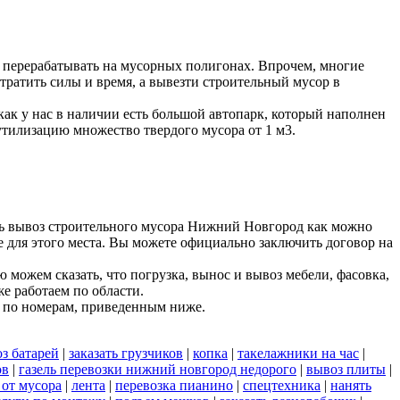
 перерабатывать на мусорных полигонах. Впрочем, многие
тратить силы и время, а вывезти строительный мусор в
к у нас в наличии есть большой автопарк, который наполнен
утилизацию множество твердого мусора от 1 м3.
ть вывоз строительного мусора Нижний Новгород как можно
е для этого места. Вы можете официально заключить договор на
можем сказать, что погрузка, вынос и вывоз мебели, фасовка,
е работаем по области.
 по номерам, приведенным ниже.
з батарей
|
заказать грузчиков
|
копка
|
такелажники на час
|
ов
|
газель перевозки нижний новгород недорого
|
вывоз плиты
|
 от мусора
|
лента
|
перевозка пианино
|
спецтехника
|
нанять