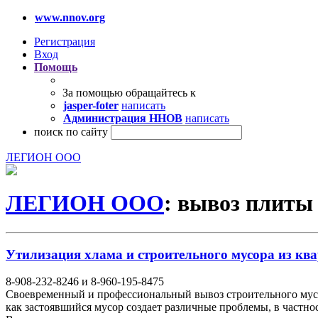
www.nnov.org
Регистрация
Вход
Помощь
За помощью обращайтесь к
jasper-foter
написать
Администрация ННОВ
написать
поиск по сайту
ЛЕГИОН ООО
ЛЕГИОН ООО
: вывоз плиты
Утилизация хлама и строительного мусора из ква
8-908-232-8246 и 8-960-195-8475
Своевременный и профессиональный вывоз строительного мусо
как застоявшийся мусор создает различные проблемы, в частно