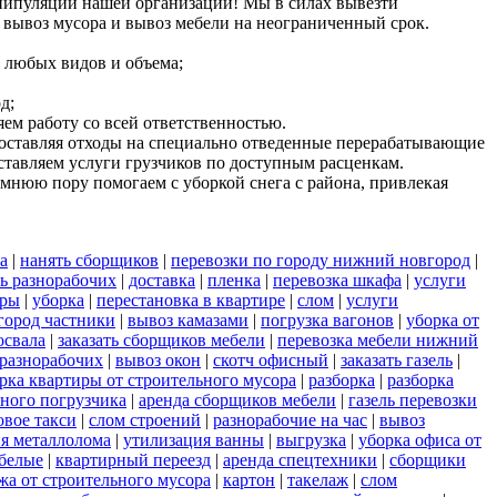
анипуляции нашей организации! Мы в силах вывезти
вывоз мусора и вывоз мебели на неограниченный срок.
 любых видов и объема;
д;
ем работу со всей ответственностью.
, доставляя отходы на специально отведенные перерабатывающие
дставляем услуги грузчиков по доступным расценкам.
мнюю пору помогаем с уборкой снега с района, привлекая
а
|
нанять сборщиков
|
перевозки по городу нижний новгород
|
ть разнорабочих
|
доставка
|
пленка
|
перевозка шкафа
|
услуги
уры
|
уборка
|
перестановка в квартире
|
слом
|
услуги
город частники
|
вывоз камазами
|
погрузка вагонов
|
уборка от
освала
|
заказать сборщиков мебели
|
перевозка мебели нижний
 разнорабочих
|
вывоз окон
|
скотч офисный
|
заказать газель
|
рка квартиры от строительного мусора
|
разборка
|
разборка
ного погрузчика
|
аренда сборщиков мебели
|
газель перевозки
овое такси
|
слом строений
|
разнорабочие на час
|
вывоз
я металлолома
|
утилизация ванны
|
выгрузка
|
уборка офиса от
белые
|
квартирный переезд
|
аренда спецтехники
|
сборщики
жа от строительного мусора
|
картон
|
такелаж
|
слом