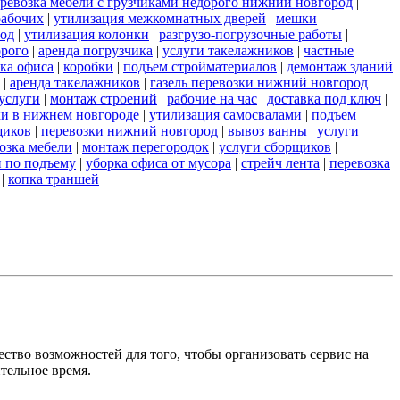
ревозка мебели с грузчиками недорого нижний новгород
|
рабочих
|
утилизация межкомнатных дверей
|
мешки
род
|
утилизация колонки
|
разгрузо-погрузочные работы
|
орого
|
аренда погрузчика
|
услуги такелажников
|
частные
ка офиса
|
коробки
|
подъем стройматериалов
|
демонтаж зданий
|
аренда такелажников
|
газель перевозки нижний новгород
услуги
|
монтаж строений
|
рабочие на час
|
доставка под ключ
|
зки в нижнем новгороде
|
утилизация самосвалами
|
подъем
щиков
|
перевозки нижний новгород
|
вывоз ванны
|
услуги
озка мебели
|
монтаж перегородок
|
услуги сборщиков
|
и по подъему
|
уборка офиса от мусора
|
стрейч лента
|
перевозка
|
копка траншей
ство возможностей для того, чтобы организовать сервис на
тельное время.