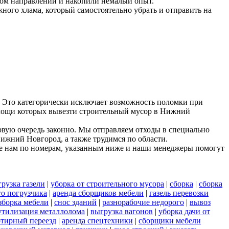
ном направлении и накопили немалый опыт.
ного хлама, который самостоятельно убрать и отправить на
 Это категорически исключает возможность поломки при
помощи которых вывезти строительный мусор в Нижний
рвую очередь законно. Мы отправляем отходы в специально
Нижний Новгород, а также трудимся по области.
е нам по номерам, указанным ниже и наши менеджеры помогут
рузка газели
|
уборка от строительного мусора
|
сборка
|
сборка
го погрузчика
|
аренда сборщиков мебели
|
газель перевозки
зборка мебели
|
снос зданий
|
разнорабочие недорого
|
вывоз
утилизация металлолома
|
выгрузка вагонов
|
уборка дачи от
ртирный переезд
|
аренда спецтехники
|
сборщики мебели