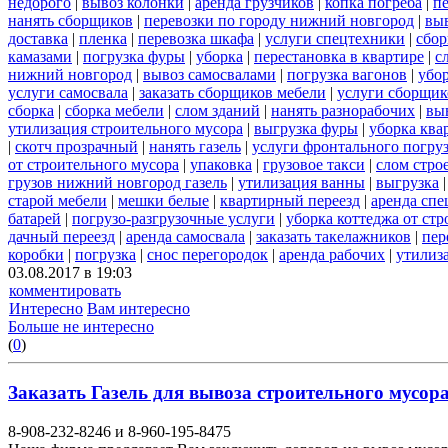
недорого
|
вывоз колонки
|
аренда грузчиков
|
копка погреба
|
п
нанять сборщиков
|
перевозки по городу нижний новгород
|
выв
доставка
|
пленка
|
перевозка шкафа
|
услуги спецтехники
|
сбор
камазами
|
погрузка фуры
|
уборка
|
перестановка в квартире
|
с
нижний новгород
|
вывоз самосвалами
|
погрузка вагонов
|
убор
услуги самосвала
|
заказать сборщиков мебели
|
услуги сборщик
сборка
|
сборка мебели
|
слом зданий
|
нанять разнорабочих
|
вы
утилизация строительного мусора
|
выгрузка фуры
|
уборка ква
|
скотч прозрачный
|
нанять газель
|
услуги фронтального погру
от строительного мусора
|
упаковка
|
грузовое такси
|
слом стро
грузов нижний новгород газель
|
утилизация ванны
|
выгрузка
старой мебели
|
мешки белые
|
квартирный переезд
|
аренда сп
батарей
|
погрузо-разгрузочные услуги
|
уборка коттеджа от ст
дачный переезд
|
аренда самосвала
|
заказать такелажников
|
пер
коробки
|
погрузка
|
снос перегородок
|
аренда рабочих
|
утилиз
03.08.2017 в 19:03
комментировать
Интересно
Вам интересно
Больше не интересно
(
0
)
Заказать Газель для вывоза строительного мусора 
8-908-232-8246 и 8-960-195-8475