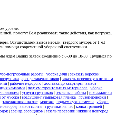
ом уровне.
анией, помогут Вам реализовать такие действия, как погрузка,
еры. Осуществляем вывоз мебели, твердого мусора от 1 м3
 при помощи современной уборочной спецтехники.
ы ждем Ваших заявок ежедневно с 8-30 до 18-30. Трудимся по
рузо-погрузочные работы
|
уборка дачи
|
заказать коробки
|
погрузчика
|
аренда такелажников
|
заказать перевозку в нижнем
аний
|
рабочие недорого
|
доставка до квартиры
|
вывоз
ация камазами
|
подъем строительных материалов
|
уборка
еталлолома
|
услуги грузчиков
|
земляные работы
|
такелажники
 от мусора
|
воздушно-пузырьковая пленка
|
грузоперевозки
|
|
такелажники на час
|
монтаж
|
подъем сухих смесей
|
уборка
 новгород
|
вывоз плиты
|
грузчики на час
|
копка траншей
|
одок
|
аренда сборщиков
|
газель перевозки нижний новгород