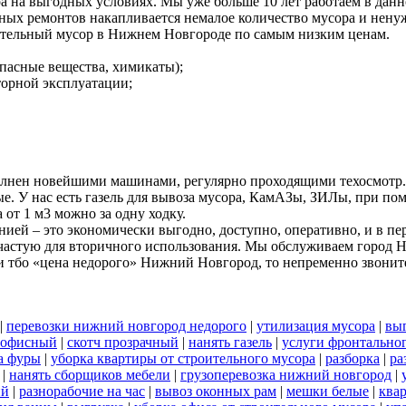
а на выгодных условиях. Мы уже больше 10 лет работаем в дан
ных ремонтов накапливается немалое количество мусора и ненуж
ительный мусор в Нижнем Новгороде по самым низким ценам.
пасные вещества, химикаты);
вторной эксплуатации;
олнен новейшими машинами, регулярно проходящими техосмотр.
ые. У нас есть газель для вывоза мусора, КамАЗы, ЗИЛы, при 
 от 1 м3 можно за одну ходку.
ей – это экономически выгодно, доступно, оперативно, и в пе
 зачастую для вторичного использования. Мы обслуживаем город 
 тбо «цена недорого» Нижний Новгород, то непременно звонит
|
перевозки нижний новгород недорого
|
утилизация мусора
|
выг
 офисный
|
скотч прозрачный
|
нанять газель
|
услуги фронтально
а фуры
|
уборка квартиры от строительного мусора
|
разборка
|
ра
|
нанять сборщиков мебели
|
грузоперевозка нижний новгород
|
ий
|
разнорабочие на час
|
вывоз оконных рам
|
мешки белые
|
ква