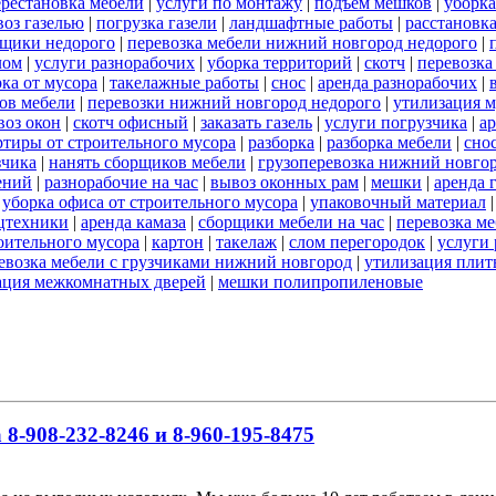
ерестановка мебели
|
услуги по монтажу
|
подъем мешков
|
уборка
оз газелью
|
погрузка газели
|
ландшафтные работы
|
расстановка
щики недорого
|
перевозка мебели нижний новгород недорого
|
лом
|
услуги разнорабочих
|
уборка территорий
|
скотч
|
перевозка
ка от мусора
|
такелажные работы
|
снос
|
аренда разнорабочих
|
ов мебели
|
перевозки нижний новгород недорого
|
утилизация м
воз окон
|
скотч офисный
|
заказать газель
|
услуги погрузчика
|
а
ртиры от строительного мусора
|
разборка
|
разборка мебели
|
сно
зчика
|
нанять сборщиков мебели
|
грузоперевозка нижний новго
ений
|
разнорабочие на час
|
вывоз оконных рам
|
мешки
|
аренда 
|
уборка офиса от строительного мусора
|
упаковочный материал
ецтехники
|
аренда камаза
|
сборщики мебели на час
|
перевозка м
роительного мусора
|
картон
|
такелаж
|
слом перегородок
|
услуги
евозка мебели с грузчиками нижний новгород
|
утилизация пли
ация межкомнатных дверей
|
мешки полипропиленовые
8-908-232-8246 и 8-960-195-8475