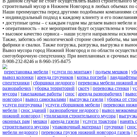
В данном случае не стоит осуществлять вывоз строительного 
строительный мусор в Нижнем Новгород в любых объемах по с
Наши преимущества перед другими подобными компаниями с
• индивидуальный подход к каждому клиенту и его пожелания
• доступные цены – с каждым годом мы делаем вывоз мебели и 
• оперативность – все мероприятия будут осуществлены в точ
• высокое качество сервиса – наши услуги направлены исключи
Также, заботясь об экологической стороне своей работы, мы з
фабрики и свалки. Также погрузка, разгрузка, выгрузка и выно
Вывоз мусора город Нижний Новгород и по области осуществля
снегоуборочную спецтехнику. При внеплановых и срочных вызов
8-908-232-8246 и 8-960-195-8475
перестановка мебели
|
услуги по монтажу
|
подъем мешков
|
уб
вывоз колонки
|
аренда грузчиков
|
копка погреба
|
ландшафтны
спецтехники
|
сборщики недорого
|
перевозка мебели нижний н
разнорабочих
|
уборка территорий
|
скотч
|
перевозка стенки
|
ус
мусора
|
такелажные работы
|
снос
|
аренда разнорабочих
|
вывоз
новгород
|
вывоз самосвалами
|
выгрузка газели
|
уборка от стр
услуги погрузчика
|
услуги сборщиков мебели
|
перевозки нижн
мебели
|
снос зданий
|
разнорабочие недорого
|
вывоз межкомна
нижний новгород
|
утилизация строительного мусора
|
выгрузк
оконных рам
|
мешки
|
аренда газели
|
услуги трактора
|
нанять 
строительного мусора
|
упаковочный материал
|
грузчики
|
снос
мебели недорого
|
перевозка грузов нижний новгород газель
|
у