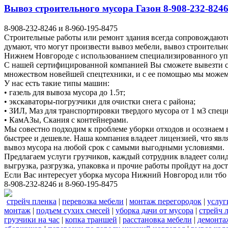
Вывоз строительного мусора Газон 8-908-232-8246
8-908-232-8246 и 8-960-195-8475
Строительные работы или ремонт здания всегда сопровождаютс
думают, что могут произвести вывоз мебели, вывоз строитель
Нижнем Новгороде с использованием специализированного у
С нашей сертифицированной компанией Вы сможете вывезти ст
множеством новейшей спецтехники, и с ее помощью мы можем у
У нас есть такие типы машин:
• газель для вывоза мусора до 1.5т;
• экскаваторы-погрузчики для очистки снега с района;
• ЗИЛ, Маз для транспортировки твердого мусора от 1 м3 спе
• КамАЗы, Скания с контейнерами.
Мы совестно подходим к проблеме уборки отходов и осознаем
быстрее и дешевле. Наша компания владеет лицензией, что явл
вывоз мусора на любой срок с самыми выгодными условиями.
Предлагаем услуги грузчиков, каждый сотрудник владеет соли
выгрузка, разгрузка, упаковка и прочие работы пройдут на до
Если Вас интересует уборка мусора Нижний Новгород или тбо
8-908-232-8246 и 8-960-195-8475
стрейч пленка
|
перевозка мебели
|
монтаж перегородок
|
услуг
монтаж
|
подъем сухих смесей
|
уборка дачи от мусора
|
стрейч 
грузчики на час
|
копка траншей
|
расстановка мебели
|
демонта