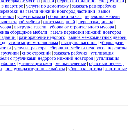
 коттеджа от мусора
|
лента
|
перевозка пианино
|
спецтехника
|
 в квартире
|
услуги по демонтажу
|
заказать разнорабочих
|
перевозки на газели нижний новгород частники
|
вывоз
 стенки
|
услуги камаза
|
сборщики на час
|
перевозка мебели
вывоз старой мебели
|
скотч малярный
|
перевозка дивана
|
усора
|
выгрузка газели
|
уборка от строительного мусора
|
ренда сборщиков мебели
|
газель перевозки нижний новгород
|
с зданий
|
разнорабочие недорого
|
вывоз межкомнатных дверей
род
|
утилизация металлолома
|
выгрузка вагонов
|
уборка дачи
газели
|
услуги трактора
|
сборщики мебели недорого
|
перевозка
|
грузчики
|
снос строений
|
заказать рабочих
|
утилизация
ебели с грузчиками недорого нижний новгород
|
утилизация
 рабочих
|
утилизация окон
|
мешки зеленые
|
офисный переезд
|
ты
|
погрузо-разгрузочные работы
|
уборка квартиры
|
картонные