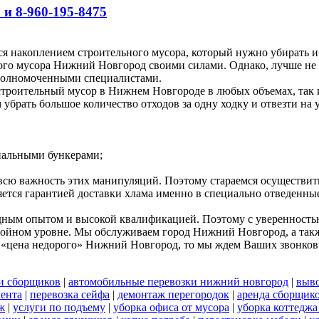
 и 8-960-195-8475
я накоплением строительного мусора, который нужно убирать и
ного мусора Нижний Новгород своими силами. Однако, лучше не 
полномоченными специалистами.
роительный мусор в Нижнем Новгороде в любых объемах, так ка
брать большое количество отходов за одну ходку и отвезти на 
циальными бункерами;
 всю важность этих манипуляций. Поэтому стараемся осуществи
яется гарантией доставки хлама именно в специально отведенны
дным опытом и высокой квалификацией. Поэтому с уверенностью 
стойном уровне. Мы обслуживаем город Нижний Новгород, а такж
 «цена недорого» Нижний Новгород, то мы ждем Ваших звонков
и сборщиков
|
автомобильные перевозки нижний новгород
|
выво
лента
|
перевозка сейфа
|
демонтаж перегородок
|
аренда сборщик
ж
|
услуги по подъему
|
уборка офиса от мусора
|
уборка коттеджа