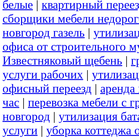
белые
|
квартирный перее
сборщики мебели недорог
новгород газель
|
утилиза
офиса от строительного м
Известняковый щебень
|
г
услуги рабочих
|
утилизац
офисный переезд
|
аренда 
час
|
перевозка мебели с 
новгород
|
утилизация бат
услуги
|
уборка коттеджа 