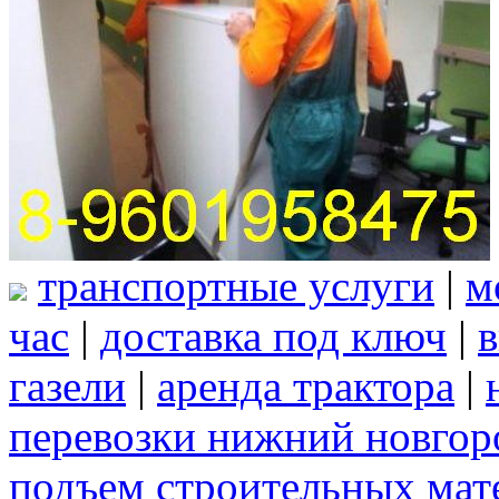
транспортные услуги
|
м
час
|
доставка под ключ
|
в
газели
|
аренда трактора
|
перевозки нижний новгор
подъем строительных мат