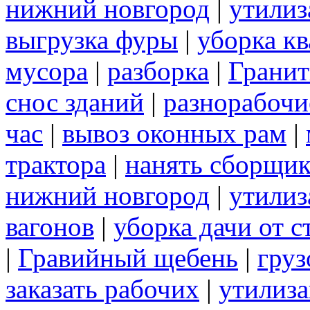
нижний новгород
|
утилиз
выгрузка фуры
|
уборка кв
мусора
|
разборка
|
Грани
снос зданий
|
разнорабочи
час
|
вывоз оконных рам
|
трактора
|
нанять сборщик
нижний новгород
|
утилиз
вагонов
|
уборка дачи от 
|
Гравийный щебень
|
груз
заказать рабочих
|
утилиза