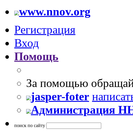
www.nnov.org
Регистрация
Вход
Помощь
За помощью обращай
jasper-foter
написат
Администрация Н
поиск по сайту