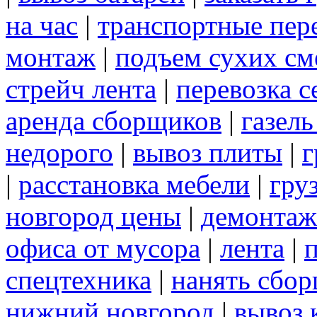
на час
|
транспортные пер
монтаж
|
подъем сухих см
стрейч лента
|
перевозка с
аренда сборщиков
|
газел
недорого
|
вывоз плиты
|
г
|
расстановка мебели
|
гру
новгород цены
|
демонтаж
офиса от мусора
|
лента
|
спецтехника
|
нанять сбо
нижний новгород
|
вывоз 