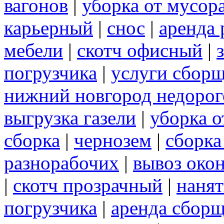
вагонов
|
уборка от мусор
карьерный
|
снос
|
аренда 
мебели
|
скотч офисный
|
погрузчика
|
услуги сбор
нижний новгород недорог
выгрузка газели
|
уборка о
сборка
|
чернозем
|
сборка
разнорабочих
|
вывоз око
|
скотч прозрачный
|
нанят
погрузчика
|
аренда сборщ