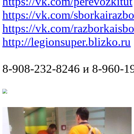
https://vk.com/perevozkitut
https://vk.com/sborkairazb
https://vk.com/razborkaisb
http://legionsuper.blizko.ru
8-908-232-8246 и 8-960-1