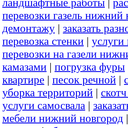
ландшафтные работы
|
рас
перевозки газель нижний 
демонтажу
|
заказать раз
перевозка стенки
|
услуги 
перевозки на газели нижн
камазами
|
погрузка фуры
квартире
|
песок речной
|
уборка территорий
|
скот
услуги самосвала
|
заказа
мебели нижний новгород