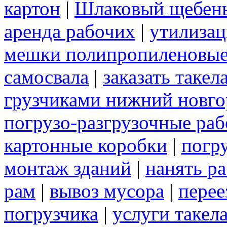
картон
|
Шлаковый щебен
аренда рабочих
|
утилиза
мешки полипропиленовы
самосвала
|
заказать таке
грузчиками нижний новго
погрузо-разгрузочные ра
картонные коробки
|
погр
монтаж зданий
|
нанять р
рам
|
вывоз мусора
|
перее
погрузчика
|
услуги такел