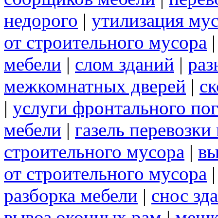
недорого
|
утилизация му
от строительного мусора
мебели
|
слом зданий
|
раз
межкомнатных дверей
|
ск
|
услуги фронтального по
мебели
|
газель перевозки
строительного мусора
|
вы
от строительного мусора
разборка мебели
|
снос зд
вывоз оконных рам
|
меш