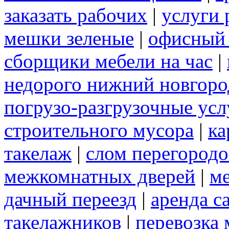
заказать рабочих
|
услуги 
мешки зеленые
|
офисный 
сборщики мебели на час
|
недорого нижний новгоро
погрузо-разгрузочные усл
строительного мусора
|
ка
такелаж
|
слом перегородо
межкомнатных дверей
|
м
дачный переезд
|
аренда с
такелажников
|
перевозка