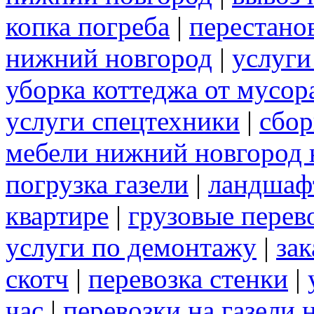
копка погреба
|
перестано
нижний новгород
|
услуги
уборка коттеджа от мусор
услуги спецтехники
|
сбор
мебели нижний новгород 
погрузка газели
|
ландшаф
квартире
|
грузовые перев
услуги по демонтажу
|
зак
скотч
|
перевозка стенки
|
час
|
перевозки на газели