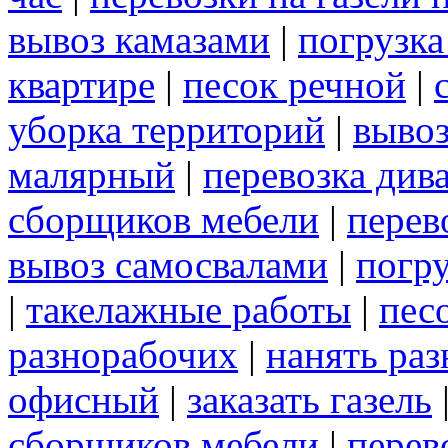
вывоз камазами
|
погрузк
квартире
|
песок речной
|
уборка территорий
|
вывоз
малярный
|
перевозка див
сборщиков мебели
|
перев
вывоз самосвалами
|
погру
|
такелажные работы
|
пес
разнорабочих
|
нанять ра
офисный
|
заказать газель
сборщиков мебели
|
перев