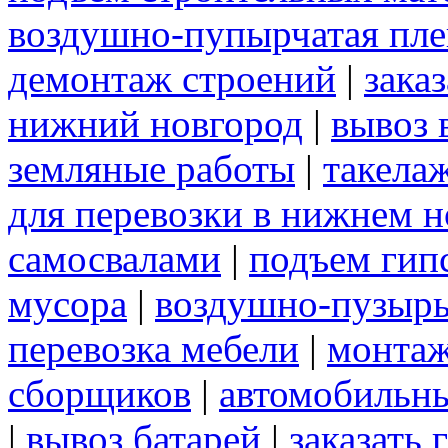
воздушно-пупырчатая пле
демонтаж строений
|
зака
нижний новгород
|
вывоз 
земляные работы
|
такела
для перевозки в нижнем н
самосвалами
|
подъем гип
мусора
|
воздушно-пузырь
перевозка мебели
|
монтаж
сборщиков
|
автомобильны
|
вывоз батарей
|
заказать 