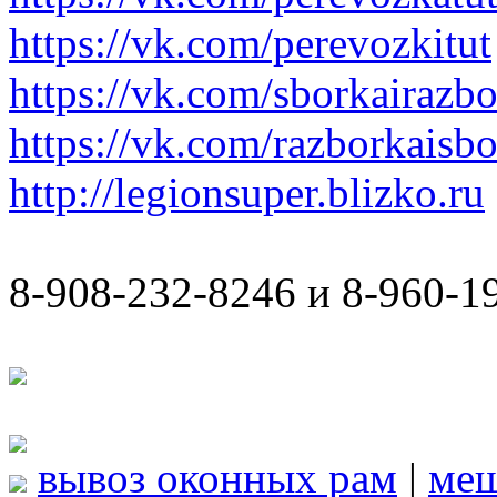
https://vk.com/perevozkitut
https://vk.com/sborkairazb
https://vk.com/razborkaisb
http://legionsuper.blizko.ru
8-908-232-8246 и 8-960-1
вывоз оконных рам
|
ме