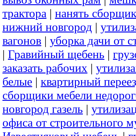
трактора
|
нанять сборщик
нижний новгород
|
утилиз
вагонов
|
уборка дачи от 
|
Гравийный щебень
|
груз
заказать рабочих
|
утилиза
белые
|
квартирный перее
сборщики мебели недорог
новгород газель
|
утилиза
офиса от строительного м