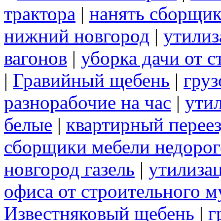
трактора
|
нанять сборщик
нижний новгород
|
утилиз
вагонов
|
уборка дачи от 
|
Гравийный щебень
|
груз
разнорабочие на час
|
ути
белые
|
квартирный перее
сборщики мебели недорог
новгород газель
|
утилиза
офиса от строительного м
Известняковый щебень
|
г