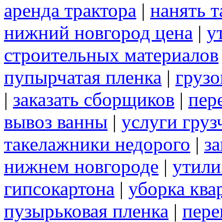
аренда трактора
|
нанять 
нижний новгород цена
|
у
строительных материалов
пупырчатая пленка
|
грузо
|
заказать сборщиков
|
пер
вывоз ванны
|
услуги груз
такелажники недорого
|
за
нижнем новгороде
|
утили
гипсокартона
|
уборка ква
пузырьковая пленка
|
пере