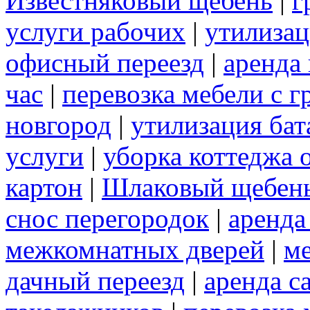
Известняковый щебень
|
г
услуги рабочих
|
утилизац
офисный переезд
|
аренда 
час
|
перевозка мебели с 
новгород
|
утилизация бат
услуги
|
уборка коттеджа 
картон
|
Шлаковый щебен
снос перегородок
|
аренда
межкомнатных дверей
|
м
дачный переезд
|
аренда с