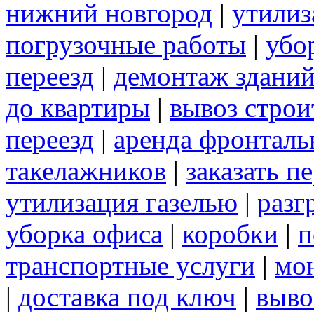
нижний новгород
|
утилиз
погрузочные работы
|
убо
переезд
|
демонтаж здани
до квартиры
|
вывоз строи
переезд
|
аренда фронталь
такелажников
|
заказать п
утилизация газелью
|
разг
уборка офиса
|
коробки
|
п
транспортные услуги
|
мо
|
доставка под ключ
|
выво