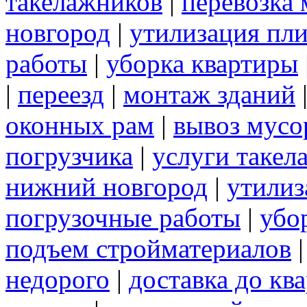
такелажников
|
перевозка
новгород
|
утилизация пл
работы
|
уборка квартиры
|
переезд
|
монтаж зданий
оконных рам
|
вывоз мусо
погрузчика
|
услуги такел
нижний новгород
|
утилиз
погрузочные работы
|
убо
подъем стройматериалов
недорого
|
доставка до кв