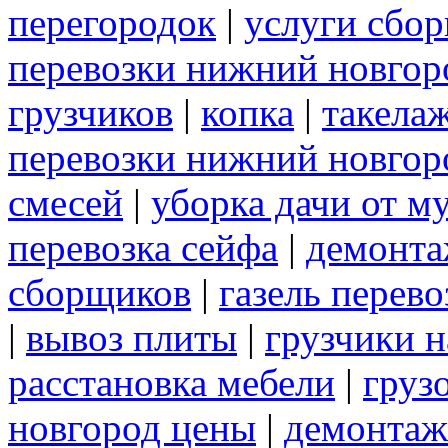
перегородок
|
услуги сбо
перевозки нижний новгор
грузчиков
|
копка
|
такела
перевозки нижний новгор
смесей
|
уборка дачи от м
перевозка сейфа
|
демонта
сборщиков
|
газель перев
|
вывоз плиты
|
грузчики н
расстановка мебели
|
груз
новгород цены
|
демонтаж