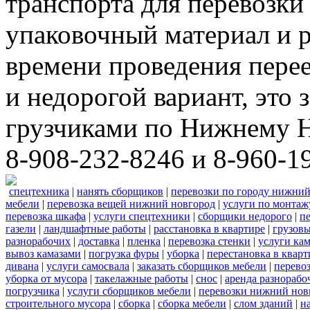
транспорта для перевозки
упаковочный материал и р
времени проведения пере
и недорогой вариант, это 
грузчиками по Нижнему Н
8-908-232-8246 и 8-960-1
спецтехника
|
нанять сборщиков
|
перевозки по городу нижний
мебели
|
перевозка вещей нижний новгород
|
услуги по монтаж
перевозка шкафа
|
услуги спецтехники
|
сборщики недорого
|
п
газели
|
ландшафтные работы
|
расстановка в квартире
|
грузовы
разнорабочих
|
доставка
|
пленка
|
перевозка стенки
|
услуги кам
вывоз камазами
|
погрузка фуры
|
уборка
|
перестановка в кварт
дивана
|
услуги самосвала
|
заказать сборщиков мебели
|
перево
уборка от мусора
|
такелажные работы
|
снос
|
аренда разнорабо
погрузчика
|
услуги сборщиков мебели
|
перевозки нижний нов
строительного мусора
|
сборка
|
сборка мебели
|
слом зданий
|
н