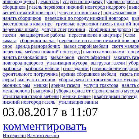
новгород цены
|
демонтаж
|
услуги по подъему
|
уборка офиса о
сборщиков
|
газель перевозки нижний новгород недорого
|
выв
вещей нижний новгород
|
услуги по монтажу
|
подъем мешков
нанять сборщиков
|
перевозки по городу нижний новгород
|
вы
расстановка в квартире
|
грузовые перевозки газель нижний но
перевозка шкафа
|
услуги спецтехники
|
сборщики недорого
|
п
газели
|
ландшафтные работы
|
перестановка в квартире
|
слом
|
камаза
|
сборщики на час
|
перевозки на газели нижний новгор
снос
|
аренда разнорабочих
|
вывоз старой мебели
|
скотч маляр
перевозка мебели нижний новгород
|
вывоз самосвалами
|
погр
нанять разнорабочих
|
вывоз окон
|
скотч офисный
|
заказать газ
новгород недорого
|
утилизация мусора
|
выгрузка газели
|
убор
разборка
|
разборка мебели
|
снос зданий
|
разнорабочие недоро
фронтального погрузчика
|
аренда сборщиков мебели
|
газель п
фуры
|
выгрузка вагонов
|
уборка дачи от строительного мусора
оконных рам
|
мешки
|
аренда газели
|
услуги трактора
|
нанять 
металлолома
|
выгрузка
|
уборка офиса от строительного мусора
утилизация старой мебели
|
мешки белые
|
квартирный переезд
нижний новгород газель
|
утилизация ванны
03.08.2017 в 11:07
комментировать
Интересно
Вам интересно