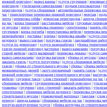
нижний новгород
|
вывоз ванны
|
услуги грузчиков
|
земляные 
новгороде
|
утилизация самосвалами
|
подъем гипсокартона
|
уб
перегородок
|
услуги сборщиков
|
автомобильные перевозки ни
час
|
транспортные перевозки нижний новгород
|
монтаж
|
подъ
лента
|
перевозка сейфа
|
демонтаж перегородок
|
аренда сборщ
на час
|
копка траншей
|
расстановка мебели
|
грузовые перевоз
от мусора
|
лента
|
перевозка пианино
|
спецтехника
|
нанять сб
грузчиков
|
копка погреба
|
перестановка мебели
|
перевозка ве
разнорабочих
|
доставка
|
пленка
|
перевозка шкафа
|
услуги спе
недорого
|
вывоз газелью
|
погрузка газели
|
ландшафтные рабо
услуги по демонтажу
|
услуги разнорабочих
|
уборка территори
газели нижний новгород частники
|
вывоз камазами
|
погрузка
старой мебели
|
скотч малярный
|
перевозка дивана
|
услуги сам
вывоз самосвалами
|
погрузка вагонов
|
уборка от мусора
|
таке
заказать газель
|
услуги погрузчика
|
услуги сборщиков мебели
газели
|
уборка от строительного мусора
|
сборка
|
сборка мебел
межкомнатных дверей
|
скотч прозрачный
|
нанять газель
|
услу
нижний новгород
|
утилизация строительного мусора
|
выгрузк
мебели
|
грузовое такси
|
слом строений
|
разнорабочие на час
|
сборщиков мебели
|
грузоперевозка нижний новгород
|
утилиза
упаковка
|
грузчики
|
снос строений
|
заказать рабочих
|
утилиза
спецтехники
|
сборщики мебели недорого
|
перевозка грузов н
строительного мусора
|
упаковочный материал
|
такелаж
|
слом 
переезд
|
аренда камаза
|
сборщики мебели на час
|
перевозка ме
погрузо-разгрузочные услуги
|
уборка коттеджа от строительно