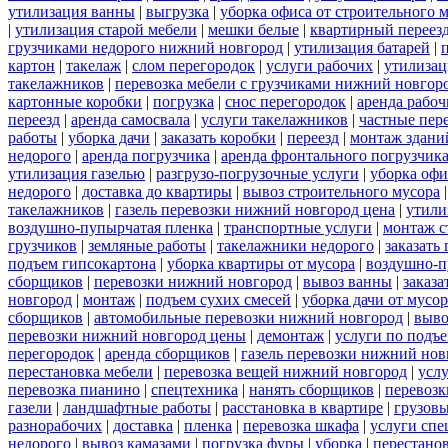
утилизация ванны
|
выгрузка
|
уборка офиса от строительного 
|
утилизация старой мебели
|
мешки белые
|
квартирный переез
грузчиками недорого нижний новгород
|
утилизация батарей
|
картон
|
такелаж
|
слом перегородок
|
услуги рабочих
|
утилизац
такелажников
|
перевозка мебели с грузчиками нижний новгор
картонные коробки
|
погрузка
|
снос перегородок
|
аренда рабоч
переезд
|
аренда самосвала
|
услуги такелажников
|
частные пер
работы
|
уборка дачи
|
заказать коробки
|
переезд
|
монтаж здани
недорого
|
аренда погрузчика
|
аренда фронтального погрузчик
утилизация газелью
|
разгрузо-погрузочные услуги
|
уборка офи
недорого
|
доставка до квартиры
|
вывоз строительного мусора
такелажников
|
газель перевозки нижний новгород цена
|
утили
воздушно-пупырчатая пленка
|
транспортные услуги
|
монтаж с
грузчиков
|
земляные работы
|
такелажники недорого
|
заказать
подъем гипсокартона
|
уборка квартиры от мусора
|
воздушно-п
сборщиков
|
перевозки нижний новгород
|
вывоз ванны
|
заказа
новгород
|
монтаж
|
подъем сухих смесей
|
уборка дачи от мусор
сборщиков
|
автомобильные перевозки нижний новгород
|
выво
перевозки нижний новгород цены
|
демонтаж
|
услуги по подъ
перегородок
|
аренда сборщиков
|
газель перевозки нижний нов
перестановка мебели
|
перевозка вещей нижний новгород
|
усл
перевозка пианино
|
спецтехника
|
нанять сборщиков
|
перевозк
газели
|
ландшафтные работы
|
расстановка в квартире
|
грузовы
разнорабочих
|
доставка
|
пленка
|
перевозка шкафа
|
услуги спе
недорого
|
вывоз камазами
|
погрузка фуры
|
уборка
|
перестанов