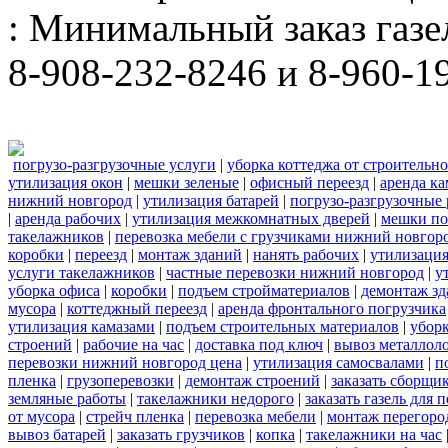
: Минимальный заказ газел
8-908-232-8246 и 8-960-1
погрузо-разгрузочные услуги
|
уборка коттеджа от строительн
утилизация окон
|
мешки зеленые
|
офисный переезд
|
аренда ка
нижний новгород
|
утилизация батарей
|
погрузо-разгрузочные
|
аренда рабочих
|
утилизация межкомнатных дверей
|
мешки п
такелажников
|
перевозка мебели с грузчиками нижний новгор
коробки
|
переезд
|
монтаж зданий
|
нанять рабочих
|
утилизаци
услуги такелажников
|
частные перевозки нижний новгород
|
у
уборка офиса
|
коробки
|
подъем стройматериалов
|
демонтаж з
мусора
|
коттеджный переезд
|
аренда фронтального погрузчика
утилизация камазами
|
подъем строительных материалов
|
уборк
строений
|
рабочие на час
|
доставка под ключ
|
вывоз металлол
перевозки нижний новгород цена
|
утилизация самосвалами
|
п
пленка
|
грузоперевозки
|
демонтаж строений
|
заказать сборщи
земляные работы
|
такелажники недорого
|
заказать газель для
от мусора
|
стрейч пленка
|
перевозка мебели
|
монтаж перегоро
вывоз батарей
|
заказать грузчиков
|
копка
|
такелажники на час