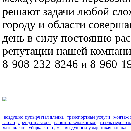
решают задачи любой сло
городу и области соверш
день в силу постоянно р
репутации нашей компани
8-908-232-8246 и 8-960-1
воздушно-пупырчатая пленка
|
транспортные услуги
|
монтаж 
газели
|
аренда трактора
|
нанять такелажников
|
газель перевоз
материалов
|
уборка коттеджа
|
воздушно-пузырьковая пленка
|