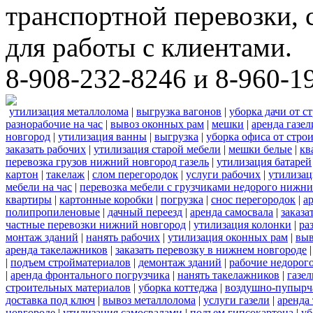
транспортной перевозки,
для работы с клиентами.
8-908-232-8246 и 8-960-1
утилизация металлолома
|
выгрузка вагонов
|
уборка дачи от с
разнорабочие на час
|
вывоз оконных рам
|
мешки
|
аренда газел
новгород
|
утилизация ванны
|
выгрузка
|
уборка офиса от стро
заказать рабочих
|
утилизация старой мебели
|
мешки белые
|
кв
перевозка грузов нижний новгород газель
|
утилизация батарей
картон
|
такелаж
|
слом перегородок
|
услуги рабочих
|
утилизац
мебели на час
|
перевозка мебели с грузчиками недорого нижн
квартиры
|
картонные коробки
|
погрузка
|
снос перегородок
|
а
полипропиленовые
|
дачный переезд
|
аренда самосвала
|
заказа
частные перевозки нижний новгород
|
утилизация колонки
|
ра
монтаж зданий
|
нанять рабочих
|
утилизация оконных рам
|
выв
аренда такелажников
|
заказать перевозку в нижнем новгороде
|
подъем стройматериалов
|
демонтаж зданий
|
рабочие недорог
|
аренда фронтального погрузчика
|
нанять такелажников
|
газе
строительных материалов
|
уборка коттеджа
|
воздушно-пупырч
доставка под ключ
|
вывоз металлолома
|
услуги газели
|
аренда
новгороде
|
утилизация самосвалами
|
подъем гипсокартона
|
уб