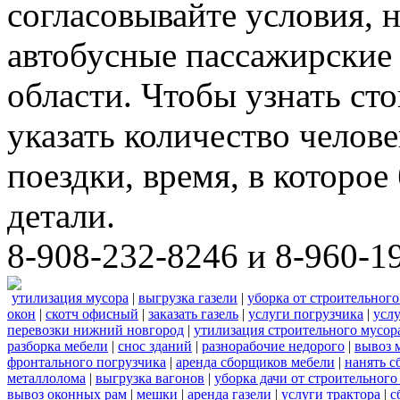
согласовывайте условия, 
автобусные пассажирские 
области. Чтобы узнать ст
указать количество челове
поездки, время, в которое
детали.
8-908-232-8246 и 8-960-1
утилизация мусора
|
выгрузка газели
|
уборка от строительного
окон
|
скотч офисный
|
заказать газель
|
услуги погрузчика
|
усл
перевозки нижний новгород
|
утилизация строительного мусор
разборка мебели
|
снос зданий
|
разнорабочие недорого
|
вывоз 
фронтального погрузчика
|
аренда сборщиков мебели
|
нанять с
металлолома
|
выгрузка вагонов
|
уборка дачи от строительного
вывоз оконных рам
|
мешки
|
аренда газели
|
услуги трактора
|
с