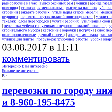
разнорабочие на час
|
вывоз оконных рам
|
мешки
|
аренда газел
новгород
|
утилизация металлолома
|
выгрузка вагонов
|
уборка
строений
|
заказать рабочих
|
утилизация старой мебели
|
мешки
недорого
|
перевозка грузов нижний новгород газель
|
утилизац
такелаж
|
слом перегородок
|
услуги рабочих
|
утилизация окон
|
перевозка мебели с грузчиками недорого нижний новгород
|
у
строительного мусора
|
картонные коробки
|
погрузка
|
снос пе
полипропиленовые
|
дачный переезд
|
аренда самосвала
|
заказа
утилизация плиты
|
погрузо-разгрузочные работы
|
уборка квар
03.08.2017 в 11:11
комментировать
Интересно
Вам интересно
Больше не интересно
(
0
)
перевозки по городу ни
и 8-960-195-8475