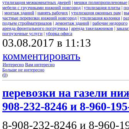
утилизация межкомнатных дверей
|
мешки полипропиленовые
мебели с грузчиками нижний новгород
|
утилизация плиты
|
по
|
монтаж зданий
|
нанять рабочих
|
утилизация оконных рам
|
вы
частные перевозки нижний новгород
|
утилизация колонки
|
ра
подъем стройматериалов
|
демонтаж зданий
|
рабочие недорого
аренда фронтального погрузчика
|
аренда такелажников
|
заказ
погрузочные услуги
|
уборка офиса
03.08.2017 в 11:13
комментировать
Интересно
Вам интересно
Больше не интересно
(
0
)
перевозки на газели ни
908-232-8246 и 8-960-195
8-908-232-8246 и 8-960-1