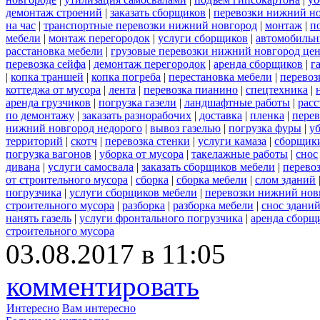
демонтаж строений
|
заказать сборщиков
|
перевозки нижний н
на час
|
транспортные перевозки нижний новгород
|
монтаж
|
п
мебели
|
монтаж перегородок
|
услуги сборщиков
|
автомобильн
расстановка мебели
|
грузовые перевозки нижний новгород це
перевозка сейфа
|
демонтаж перегородок
|
аренда сборщиков
|
г
|
копка траншей
|
копка погреба
|
перестановка мебели
|
перевоз
коттеджа от мусора
|
лента
|
перевозка пианино
|
спецтехника
|
аренда грузчиков
|
погрузка газели
|
ландшафтные работы
|
расс
по демонтажу
|
заказать разнорабочих
|
доставка
|
пленка
|
перев
нижний новгород недорого
|
вывоз газелью
|
погрузка фуры
|
у
территорий
|
скотч
|
перевозка стенки
|
услуги камаза
|
сборщики
погрузка вагонов
|
уборка от мусора
|
такелажные работы
|
снос
дивана
|
услуги самосвала
|
заказать сборщиков мебели
|
перево
от строительного мусора
|
сборка
|
сборка мебели
|
слом зданий
погрузчика
|
услуги сборщиков мебели
|
перевозки нижний нов
строительного мусора
|
разборка
|
разборка мебели
|
снос здани
нанять газель
|
услуги фронтального погрузчика
|
аренда сборщ
строительного мусора
03.08.2017 в 11:05
комментировать
Интересно
Вам интересно