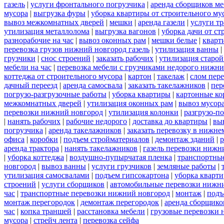
газель
|
услуги фронтального погрузчика
|
аренда сборщиков м
мусора
|
выгрузка фуры
|
уборка квартиры от строительного му
вывоз межкомнатных дверей
|
мешки
|
аренда газели
|
услуги тр
утилизация металлолома
|
выгрузка вагонов
|
уборка дачи от ст
разнорабочие на час
|
вывоз оконных рам
|
мешки белые
|
кварт
перевозка грузов нижний новгород газель
|
утилизация ванны
|
грузчики
|
снос строений
|
заказать рабочих
|
утилизация старой
мебели на час
|
перевозка мебели с грузчиками недорого нижн
коттеджа от строительного мусора
|
картон
|
такелаж
|
слом пер
дачный переезд
|
аренда самосвала
|
заказать такелажников
|
пер
погрузо-разгрузочные работы
|
уборка квартиры
|
картонные ко
межкомнатных дверей
|
утилизация оконных рам
|
вывоз мусор
перевозки нижний новгород
|
утилизация колонки
|
разгрузо-п
|
нанять рабочих
|
рабочие недорого
|
доставка до квартиры
|
вы
погрузчика
|
аренда такелажников
|
заказать перевозку в нижне
офиса
|
коробки
|
подъем стройматериалов
|
демонтаж зданий
|
р
аренда трактора
|
нанять такелажников
|
газель перевозки нижн
|
уборка коттеджа
|
воздушно-пупырчатая пленка
|
транспортны
новгород
|
вывоз ванны
|
услуги грузчиков
|
земляные работы
|
утилизация самосвалами
|
подъем гипсокартона
|
уборка кварти
строений
|
услуги сборщиков
|
автомобильные перевозки нижн
час
|
транспортные перевозки нижний новгород
|
монтаж
|
подъ
монтаж перегородок
|
демонтаж перегородок
|
аренда сборщико
час
|
копка траншей
|
расстановка мебели
|
грузовые перевозки
мусора
|
стрейч лента
|
перевозка сейфа