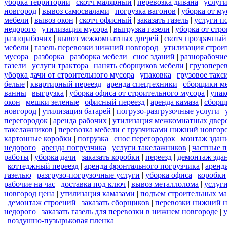
уборка территорий
|
скотч малярный
|
перевозка дивана
|
услуги
новгород
|
вывоз самосвалами
|
погрузка вагонов
|
уборка от му
мебели
|
вывоз окон
|
скотч офисный
|
заказать газель
|
услуги п
недорого
|
утилизация мусора
|
выгрузка газели
|
уборка от стр
разнорабочих
|
вывоз межкомнатных дверей
|
скотч прозрачный
мебели
|
газель перевозки нижний новгород
|
утилизация строи
мусора
|
разборка
|
разборка мебели
|
снос зданий
|
разнорабочие
газели
|
услуги трактора
|
нанять сборщиков мебели
|
грузопере
уборка дачи от строительного мусора
|
упаковка
|
грузовое такс
белые
|
квартирный переезд
|
аренда спецтехники
|
сборщики ме
ванны
|
выгрузка
|
уборка офиса от строительного мусора
|
упак
окон
|
мешки зеленые
|
офисный переезд
|
аренда камаза
|
сборщ
новгород
|
утилизация батарей
|
погрузо-разгрузочные услуги
|
перегородок
|
аренда рабочих
|
утилизация межкомнатных двер
такелажников
|
перевозка мебели с грузчиками нижний новгор
картонные коробки
|
погрузка
|
снос перегородок
|
монтаж здан
недорого
|
аренда погрузчика
|
услуги такелажников
|
частные 
работы
|
уборка дачи
|
заказать коробки
|
переезд
|
демонтаж зда
|
коттеджный переезд
|
аренда фронтального погрузчика
|
аренд
газелью
|
разгрузо-погрузочные услуги
|
уборка офиса
|
коробки
рабочие на час
|
доставка под ключ
|
вывоз металлолома
|
услуги
новгород цена
|
утилизация камазами
|
подъем строительных ма
|
демонтаж строений
|
заказать сборщиков
|
перевозки нижний 
недорого
|
заказать газель для перевозки в нижнем новгороде
|
|
воздушно-пузырьковая пленка