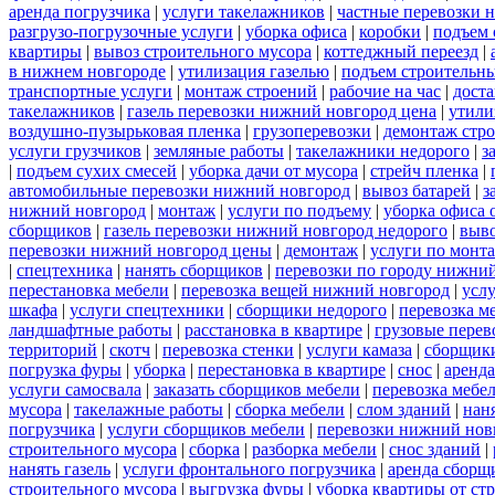
аренда погрузчика
|
услуги такелажников
|
частные перевозки 
разгрузо-погрузочные услуги
|
уборка офиса
|
коробки
|
подъем 
квартиры
|
вывоз строительного мусора
|
коттеджный переезд
|
в нижнем новгороде
|
утилизация газелью
|
подъем строительн
транспортные услуги
|
монтаж строений
|
рабочие на час
|
доста
такелажников
|
газель перевозки нижний новгород цена
|
утили
воздушно-пузырьковая пленка
|
грузоперевозки
|
демонтаж стр
услуги грузчиков
|
земляные работы
|
такелажники недорого
|
з
|
подъем сухих смесей
|
уборка дачи от мусора
|
стрейч пленка
|
автомобильные перевозки нижний новгород
|
вывоз батарей
|
з
нижний новгород
|
монтаж
|
услуги по подъему
|
уборка офиса 
сборщиков
|
газель перевозки нижний новгород недорого
|
выв
перевозки нижний новгород цены
|
демонтаж
|
услуги по монт
|
спецтехника
|
нанять сборщиков
|
перевозки по городу нижни
перестановка мебели
|
перевозка вещей нижний новгород
|
усл
шкафа
|
услуги спецтехники
|
сборщики недорого
|
перевозка м
ландшафтные работы
|
расстановка в квартире
|
грузовые перев
территорий
|
скотч
|
перевозка стенки
|
услуги камаза
|
сборщики
погрузка фуры
|
уборка
|
перестановка в квартире
|
снос
|
аренда
услуги самосвала
|
заказать сборщиков мебели
|
перевозка мебе
мусора
|
такелажные работы
|
сборка мебели
|
слом зданий
|
нан
погрузчика
|
услуги сборщиков мебели
|
перевозки нижний нов
строительного мусора
|
сборка
|
разборка мебели
|
снос зданий
|
нанять газель
|
услуги фронтального погрузчика
|
аренда сборщ
строительного мусора
|
выгрузка фуры
|
уборка квартиры от ст