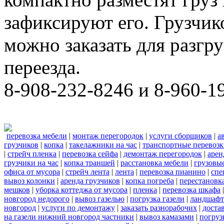
зафиксируют его. Грузчи
можно заказать для разгру
переезда.
8-908-232-8246 и 8-960-1
перевозка мебели
|
монтаж перегородок
|
услуги сборщиков
|
а
грузчиков
|
копка
|
такелажники на час
|
транспортные перевоз
|
стрейч пленка
|
перевозка сейфа
|
демонтаж перегородок
|
арен
грузчики на час
|
копка траншей
|
расстановка мебели
|
грузовы
офиса от мусора
|
стрейч лента
|
лента
|
перевозка пианино
|
спе
вывоз колонки
|
аренда грузчиков
|
копка погреба
|
перестановк
мешков
|
уборка коттеджа от мусора
|
пленка
|
перевозка шкафа
новгород недорого
|
вывоз газелью
|
погрузка газели
|
ландшафт
новгород
|
услуги по демонтажу
|
заказать разнорабочих
|
доста
на газели нижний новгород частники
|
вывоз камазами
|
погруз