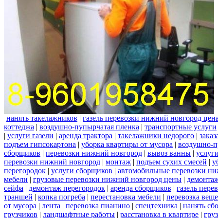
нанять такелажников
|
газель перевозки нижний новгород цен
коттеджа
|
воздушно-пупырчатая пленка
|
транспортные услуги
|
услуги газели
|
аренда трактора
|
такелажники недорого
|
заказ
подъем гипсокартона
|
уборка квартиры от мусора
|
воздушно-п
сборщиков
|
перевозки нижний новгород
|
вывоз ванны
|
услуги
перевозки нижний новгород
|
монтаж
|
подъем сухих смесей
|
у
перегородок
|
услуги сборщиков
|
автомобильные перевозки ни
мебели
|
грузовые перевозки нижний новгород цены
|
демонта
сейфа
|
демонтаж перегородок
|
аренда сборщиков
|
газель пере
траншей
|
копка погреба
|
перестановка мебели
|
перевозка вещ
от мусора
|
лента
|
перевозка пианино
|
спецтехника
|
нанять сб
грузчиков
|
ландшафтные работы
|
расстановка в квартире
|
гру