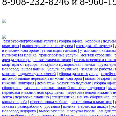
8-908-232-8246 и 8-960-1
разгрузо-погрузочные услуги
|
уборка офиса
|
коробки
|
подъем
квартиры
|
вывоз строительного мусора
|
коттеджный переезд
|
в нижнем новгороде
|
утилизация газелью
|
утилизация камаза
пупырчатая пленка
|
транспортные услуги
|
монтаж строений
|
аренда трактора
|
нанять такелажников
|
газель перевозки нижн
квартиры от мусора
|
воздушно-пузырьковая пленка
|
грузопере
новгород
|
вывоз ванны
|
услуги грузчиков
|
земляные работы
|
монтаж
|
подъем сухих смесей
|
уборка дачи от мусора
|
стрейч 
автомобильные перевозки нижний новгород
|
вывоз батарей
|
з
нижний новгород
|
демонтаж
|
услуги по подъему
|
уборка офис
сборщиков
|
газель перевозки нижний новгород недорого
|
выв
перевозки нижний новгород цены
|
перевозка вещей нижний н
лента
|
перевозка пианино
|
спецтехника
|
нанять сборщиков
|
п
копка погреба
|
перестановка мебели
|
расстановка в квартире
|
заказать разнорабочих
|
доставка
|
пленка
|
перевозка шкафа
|
ус
новгород недорого
|
вывоз газелью
|
погрузка газели
|
ландшафт
разнорабочих
|
уборка территорий
|
скотч
|
перевозка стенки
|
ус