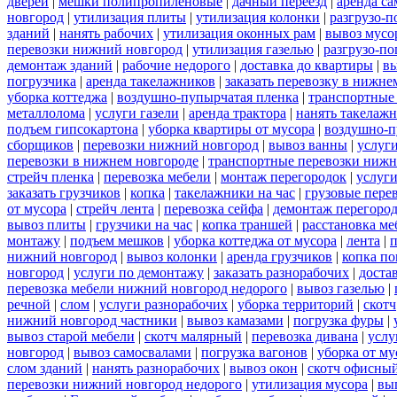
дверей
|
мешки полипропиленовые
|
дачный переезд
|
аренда са
новгород
|
утилизация плиты
|
утилизация колонки
|
разгрузо-п
зданий
|
нанять рабочих
|
утилизация оконных рам
|
вывоз мусо
перевозки нижний новгород
|
утилизация газелью
|
разгрузо-по
демонтаж зданий
|
рабочие недорого
|
доставка до квартиры
|
вы
погрузчика
|
аренда такелажников
|
заказать перевозку в нижне
уборка коттеджа
|
воздушно-пупырчатая пленка
|
транспортные
металлолома
|
услуги газели
|
аренда трактора
|
нанять такелаж
подъем гипсокартона
|
уборка квартиры от мусора
|
воздушно-п
сборщиков
|
перевозки нижний новгород
|
вывоз ванны
|
услуги
перевозки в нижнем новгороде
|
транспортные перевозки нижн
стрейч пленка
|
перевозка мебели
|
монтаж перегородок
|
услуг
заказать грузчиков
|
копка
|
такелажники на час
|
грузовые пере
от мусора
|
стрейч лента
|
перевозка сейфа
|
демонтаж перегоро
вывоз плиты
|
грузчики на час
|
копка траншей
|
расстановка ме
монтажу
|
подъем мешков
|
уборка коттеджа от мусора
|
лента
|
п
нижний новгород
|
вывоз колонки
|
аренда грузчиков
|
копка по
новгород
|
услуги по демонтажу
|
заказать разнорабочих
|
доста
перевозка мебели нижний новгород недорого
|
вывоз газелью
|
речной
|
слом
|
услуги разнорабочих
|
уборка территорий
|
скотч
нижний новгород частники
|
вывоз камазами
|
погрузка фуры
|
вывоз старой мебели
|
скотч малярный
|
перевозка дивана
|
услу
новгород
|
вывоз самосвалами
|
погрузка вагонов
|
уборка от му
слом зданий
|
нанять разнорабочих
|
вывоз окон
|
скотч офисны
перевозки нижний новгород недорого
|
утилизация мусора
|
вы