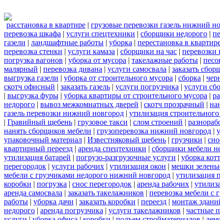
расстановка в квартире
|
грузовые перевозки газель нижний н
перевозка шкафа
|
услуги спецтехники
|
сборщики недорого
|
п
газели
|
ландшафтные работы
|
уборка
|
перестановка в квартир
перевозка стенки
|
услуги камаза
|
сборщики на час
|
перевозки 
погрузка вагонов
|
уборка от мусора
|
такелажные работы
|
песо
малярный
|
перевозка дивана
|
услуги самосвала
|
заказать сбор
выгрузка газели
|
уборка от строительного мусора
|
сборка
|
чер
скотч офисный
|
заказать газель
|
услуги погрузчика
|
услуги сб
|
выгрузка фуры
|
уборка квартиры от строительного мусора
|
ра
недорого
|
вывоз межкомнатных дверей
|
скотч прозрачный
|
на
газель перевозки нижний новгород
|
утилизация строительного
|
Гравийный щебень
|
грузовое такси
|
слом строений
|
разнораб
нанять сборщиков мебели
|
грузоперевозка нижний новгород
|
упаковочный материал
|
Известняковый щебень
|
грузчики
|
сно
квартирный переезд
|
аренда спецтехники
|
сборщики мебели н
утилизация батарей
|
погрузо-разгрузочные услуги
|
уборка кот
перегородок
|
услуги рабочих
|
утилизация окон
|
мешки зелены
мебели с грузчиками недорого нижний новгород
|
утилизация 
коробки
|
погрузка
|
снос перегородок
|
аренда рабочих
|
утилиз
аренда самосвала
|
заказать такелажников
|
перевозка мебели с
работы
|
уборка дачи
|
заказать коробки
|
переезд
|
монтаж здани
недорого
|
аренда погрузчика
|
услуги такелажников
|
частные 
услуги
|
уборка офиса
|
коробки
|
подъем стройматериалов
|
дем