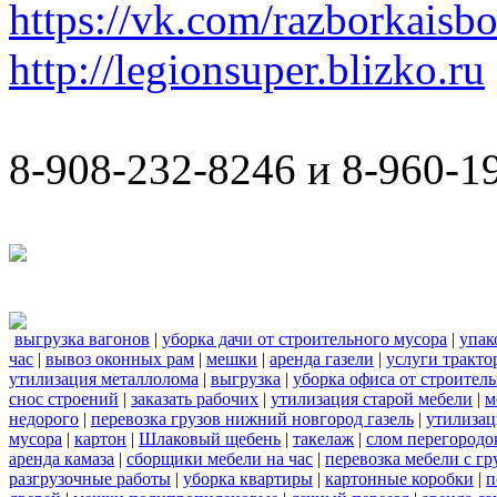
https://vk.com/razborkaisb
http://legionsuper.blizko.ru
8-908-232-8246 и 8-960-1
выгрузка вагонов
|
уборка дачи от строительного мусора
|
упак
час
|
вывоз оконных рам
|
мешки
|
аренда газели
|
услуги тракто
утилизация металлолома
|
выгрузка
|
уборка офиса от строител
снос строений
|
заказать рабочих
|
утилизация старой мебели
|
м
недорого
|
перевозка грузов нижний новгород газель
|
утилизац
мусора
|
картон
|
Шлаковый щебень
|
такелаж
|
слом перегородо
аренда камаза
|
сборщики мебели на час
|
перевозка мебели с г
разгрузочные работы
|
уборка квартиры
|
картонные коробки
|
п