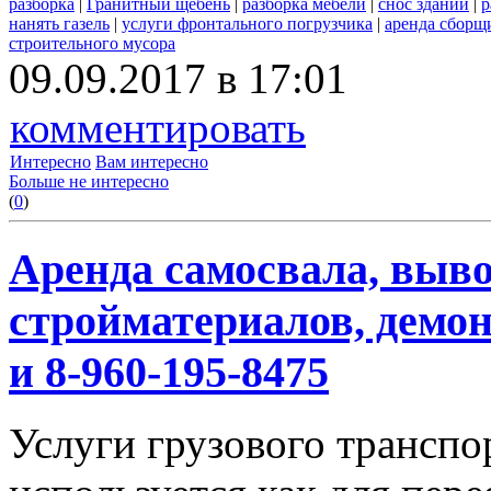
разборка
|
Гранитный щебень
|
разборка мебели
|
снос зданий
|
р
нанять газель
|
услуги фронтального погрузчика
|
аренда сборщ
строительного мусора
09.09.2017 в 17:01
комментировать
Интересно
Вам интересно
Больше не интересно
(
0
)
Аренда самосвала, выво
стройматериалов, демон
и 8-960-195-8475
Услуги грузового транспор