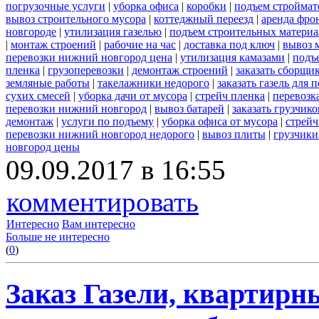
погрузочные услуги
|
уборка офиса
|
коробки
|
подъем строймат
вывоз строительного мусора
|
коттеджный переезд
|
аренда фро
новгороде
|
утилизация газелью
|
подъем строительных материа
|
монтаж строений
|
рабочие на час
|
доставка под ключ
|
вывоз 
перевозки нижний новгород цена
|
утилизация камазами
|
подъ
пленка
|
грузоперевозки
|
демонтаж строений
|
заказать сборщи
земляные работы
|
такелажники недорого
|
заказать газель для
сухих смесей
|
уборка дачи от мусора
|
стрейч пленка
|
перевозк
перевозки нижний новгород
|
вывоз батарей
|
заказать грузчико
демонтаж
|
услуги по подъему
|
уборка офиса от мусора
|
стрейч
перевозки нижний новгород недорого
|
вывоз плиты
|
грузчики
новгород цены
09.09.2017 в 16:55
комментировать
Интересно
Вам интересно
Больше не интересно
(
0
)
Заказ Газели, квартирн