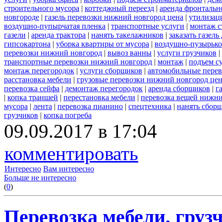
строительного мусора
|
коттеджный переезд
|
аренда фронтальн
новгороде
|
газель перевозки нижний новгород цена
|
утилизац
воздушно-пупырчатая пленка
|
транспортные услуги
|
монтаж с
газели
|
аренда трактора
|
нанять такелажников
|
заказать газел
гипсокартона
|
уборка квартиры от мусора
|
воздушно-пузырько
перевозки нижний новгород
|
вывоз ванны
|
услуги грузчиков
|
транспортные перевозки нижний новгород
|
монтаж
|
подъем с
монтаж перегородок
|
услуги сборщиков
|
автомобильные пере
расстановка мебели
|
грузовые перевозки нижний новгород це
перевозка сейфа
|
демонтаж перегородок
|
аренда сборщиков
|
г
|
копка траншей
|
перестановка мебели
|
перевозка вещей нижн
мусора
|
лента
|
перевозка пианино
|
спецтехника
|
нанять сбор
грузчиков
|
копка погреба
09.09.2017 в 17:04
комментировать
Интересно
Вам интересно
Больше не интересно
(
0
)
Перевозка мебели, грузч