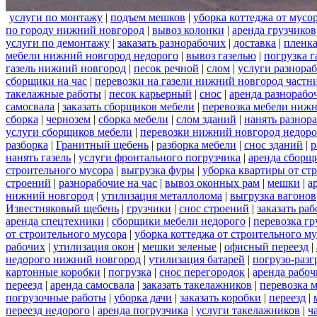
услуги по монтажу
|
подъем мешков
|
уборка коттеджа от мусо
по городу нижний новгород
|
вывоз колонки
|
аренда грузчиков
услуги по демонтажу
|
заказать разнорабочих
|
доставка
|
пленк
мебели нижний новгород недорого
|
вывоз газелью
|
погрузка г
газель нижний новгород
|
песок речной
|
слом
|
услуги разнора
сборщики на час
|
перевозки на газели нижний новгород частн
такелажные работы
|
песок карьерный
|
снос
|
аренда разнорабо
самосвала
|
заказать сборщиков мебели
|
перевозка мебели ниж
сборка
|
чернозем
|
сборка мебели
|
слом зданий
|
нанять разнор
услуги сборщиков мебели
|
перевозки нижний новгород недоро
разборка
|
Гранитный щебень
|
разборка мебели
|
снос зданий
|
р
нанять газель
|
услуги фронтального погрузчика
|
аренда сборщ
строительного мусора
|
выгрузка фуры
|
уборка квартиры от ст
строений
|
разнорабочие на час
|
вывоз оконных рам
|
мешки
|
а
нижний новгород
|
утилизация металлолома
|
выгрузка вагонов
Известняковый щебень
|
грузчики
|
снос строений
|
заказать ра
аренда спецтехники
|
сборщики мебели недорого
|
перевозка гр
от строительного мусора
|
уборка коттеджа от строительного м
рабочих
|
утилизация окон
|
мешки зеленые
|
офисный переезд
|
недорого нижний новгород
|
утилизация батарей
|
погрузо-разг
картонные коробки
|
погрузка
|
снос перегородок
|
аренда рабоч
переезд
|
аренда самосвала
|
заказать такелажников
|
перевозка 
погрузочные работы
|
уборка дачи
|
заказать коробки
|
переезд
|
переезд недорого
|
аренда погрузчика
|
услуги такелажников
|
ч