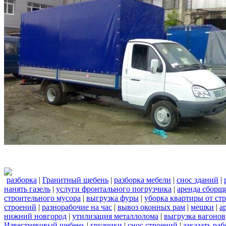
разборка
|
Гранитный щебень
|
разборка мебели
|
снос зданий
|
нанять газель
|
услуги фронтального погрузчика
|
аренда сборщ
строительного мусора
|
выгрузка фуры
|
уборка квартиры от ст
строений
|
разнорабочие на час
|
вывоз оконных рам
|
мешки
|
а
нижний новгород
|
утилизация металлолома
|
выгрузка вагонов
Известняковый щебень
|
грузчики
|
снос строений
|
заказать ра