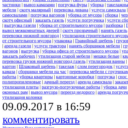
частники
|
вывоз камазами
|
погрузка фуры
|
уборка
|
такелажны
мебели
|
скотч малярный
|
перевозка дивана
|
услуги самосвала
самосвалами
|
погрузка вагонов
|
уборка от мусора
|
сборка
|
чер
скотч офисный
|
заказать газель
|
услуги погрузчика
|
услуги сб
|
выгрузка газели
|
уборка от строительного мусора
|
разборка
|
вывоз межкомнатных дверей
|
скотч прозрачный
|
нанять газель
перевозки нижний новгород
|
утилизация строительного мусор
от строительного мусора
|
упаковка
|
Гравийный щебень
|
грузо
|
аренда газели
|
услуги трактора
|
нанять сборщиков мебели
|
гр
вагонов
|
выгрузка
|
уборка офиса от строительного мусора
|
уп
заказать рабочих
|
утилизация старой мебели
|
мешки белые
|
кв
перевозка грузов нижний новгород газель
|
утилизация ванны
|
картон
|
Шлаковый щебень
|
такелаж
|
слом перегородок
|
услуг
камаза
|
сборщики мебели на час
|
перевозка мебели с грузчик
работы
|
уборка квартиры
|
картонные коробки
|
погрузка
|
снос
полипропиленовые
|
дачный переезд
|
аренда самосвала
|
заказа
утилизация плиты
|
разгрузо-погрузочные работы
|
уборка дачи
оконных рам
|
вывоз мусора
|
переезд недорого
|
аренда погрузч
утилизация колонки
09.09.2017 в 16:59
комментировать