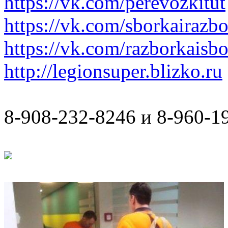
https://vk.com/perevozkitut
https://vk.com/sborkairazb
https://vk.com/razborkaisb
http://legionsuper.blizko.ru
8-908-232-8246 и 8-960-1