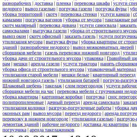
разнорабочих
|
доставка
|
пленка
|
перевозка шкафа
|
услуги спе
недорого
|
вывоз газелью
|
погрузка газели
|
погрузка фуры
|
уб
уборка территорий
|
скотч
|
перевозка стенки
|
услуги камаза
|
с
камазами
|
погрузка вагонов
|
уборка от мусора
|
такелажные ра
скотч малярный
|
перевозка дивана
|
услуги самосвала
|
заказат
самосвалами
|
выгрузка газели
|
уборка от строительного мусор
вывоз окон
|
скотч офисный
|
заказать газель
|
услуги погрузчик
утилизация мусора
|
выгрузка фуры
|
уборка квартиры от строи
зданий
|
разнорабочие недорого
|
вывоз межкомнатных дверей
сборщиков мебели
|
газель перевозки нижний новгород
|
утилиз
уборка дачи от строительного мусора
|
упаковка
|
Гравийный ще
рам
|
мешки
|
аренда газели
|
услуги трактора
|
нанять сборщико
уборка офиса от строительного мусора
|
упаковочный материал
утилизация старой мебели
|
мешки белые
|
квартирный переезд
нижний новгород газель
|
утилизация батарей
|
погрузо-разгру
Шлаковый щебень
|
такелаж
|
слом перегородок
|
услуги рабочи
сборщики мебели на час
|
перевозка мебели с грузчиками недо
уборка квартиры
|
картонные коробки
|
погрузка
|
снос перегор
полипропиленовые
|
дачный переезд
|
аренда самосвала
|
заказа
утилизация колонки
|
разгрузо-погрузочные работы
|
уборка да
оконных рам
|
вывоз мусора
|
переезд недорого
|
аренда погрузч
перевозку в нижнем новгороде
|
утилизация газелью
|
разгрузо
демонтаж зданий
|
рабочие недорого
|
доставка до квартиры
|
вы
погрузчика
|
аренда такелажников