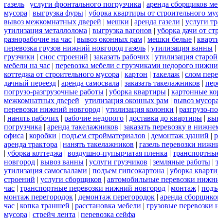
газель
|
услуги фронтального погрузчика
|
аренда сборщиков м
мусора
|
выгрузка фуры
|
уборка квартиры от строительного му
вывоз межкомнатных дверей
|
мешки
|
аренда газели
|
услуги тр
утилизация металлолома
|
выгрузка вагонов
|
уборка дачи от ст
разнорабочие на час
|
вывоз оконных рам
|
мешки белые
|
кварт
перевозка грузов нижний новгород газель
|
утилизация ванны
|
грузчики
|
снос строений
|
заказать рабочих
|
утилизация старой
мебели на час
|
перевозка мебели с грузчиками недорого нижн
коттеджа от строительного мусора
|
картон
|
такелаж
|
слом пер
дачный переезд
|
аренда самосвала
|
заказать такелажников
|
пер
погрузо-разгрузочные работы
|
уборка квартиры
|
картонные ко
межкомнатных дверей
|
утилизация оконных рам
|
вывоз мусор
перевозки нижний новгород
|
утилизация колонки
|
разгрузо-п
|
нанять рабочих
|
рабочие недорого
|
доставка до квартиры
|
вы
погрузчика
|
аренда такелажников
|
заказать перевозку в нижне
офиса
|
коробки
|
подъем стройматериалов
|
демонтаж зданий
|
р
аренда трактора
|
нанять такелажников
|
газель перевозки нижн
|
уборка коттеджа
|
воздушно-пупырчатая пленка
|
транспортны
новгород
|
вывоз ванны
|
услуги грузчиков
|
земляные работы
|
утилизация самосвалами
|
подъем гипсокартона
|
уборка кварти
строений
|
услуги сборщиков
|
автомобильные перевозки нижн
час
|
транспортные перевозки нижний новгород
|
монтаж
|
подъ
монтаж перегородок
|
демонтаж перегородок
|
аренда сборщико
час
|
копка траншей
|
расстановка мебели
|
грузовые перевозки
мусора
|
стрейч лента
|
перевозка сейфа