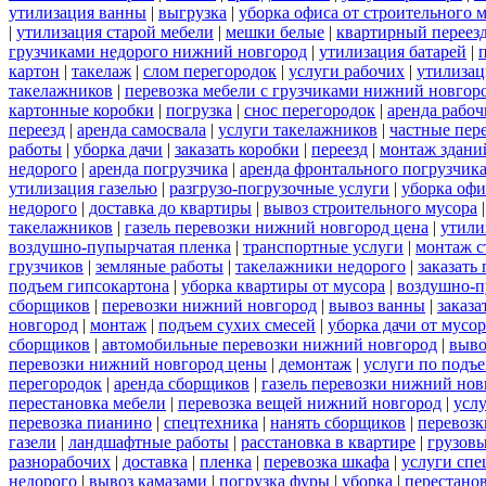
утилизация ванны
|
выгрузка
|
уборка офиса от строительного 
|
утилизация старой мебели
|
мешки белые
|
квартирный переез
грузчиками недорого нижний новгород
|
утилизация батарей
|
картон
|
такелаж
|
слом перегородок
|
услуги рабочих
|
утилизац
такелажников
|
перевозка мебели с грузчиками нижний новгор
картонные коробки
|
погрузка
|
снос перегородок
|
аренда рабоч
переезд
|
аренда самосвала
|
услуги такелажников
|
частные пер
работы
|
уборка дачи
|
заказать коробки
|
переезд
|
монтаж здани
недорого
|
аренда погрузчика
|
аренда фронтального погрузчик
утилизация газелью
|
разгрузо-погрузочные услуги
|
уборка офи
недорого
|
доставка до квартиры
|
вывоз строительного мусора
такелажников
|
газель перевозки нижний новгород цена
|
утили
воздушно-пупырчатая пленка
|
транспортные услуги
|
монтаж с
грузчиков
|
земляные работы
|
такелажники недорого
|
заказать
подъем гипсокартона
|
уборка квартиры от мусора
|
воздушно-п
сборщиков
|
перевозки нижний новгород
|
вывоз ванны
|
заказа
новгород
|
монтаж
|
подъем сухих смесей
|
уборка дачи от мусор
сборщиков
|
автомобильные перевозки нижний новгород
|
выво
перевозки нижний новгород цены
|
демонтаж
|
услуги по подъ
перегородок
|
аренда сборщиков
|
газель перевозки нижний нов
перестановка мебели
|
перевозка вещей нижний новгород
|
усл
перевозка пианино
|
спецтехника
|
нанять сборщиков
|
перевозк
газели
|
ландшафтные работы
|
расстановка в квартире
|
грузовы
разнорабочих
|
доставка
|
пленка
|
перевозка шкафа
|
услуги спе
недорого
|
вывоз камазами
|
погрузка фуры
|
уборка
|
перестанов