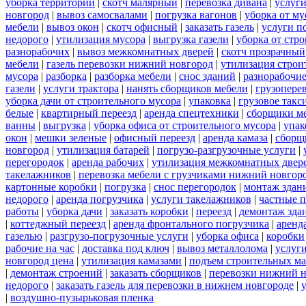
уборка территорий
|
скотч малярный
|
перевозка дивана
|
услуги
новгород
|
вывоз самосвалами
|
погрузка вагонов
|
уборка от му
мебели
|
вывоз окон
|
скотч офисный
|
заказать газель
|
услуги п
недорого
|
утилизация мусора
|
выгрузка газели
|
уборка от стр
разнорабочих
|
вывоз межкомнатных дверей
|
скотч прозрачный
мебели
|
газель перевозки нижний новгород
|
утилизация строи
мусора
|
разборка
|
разборка мебели
|
снос зданий
|
разнорабочие
газели
|
услуги трактора
|
нанять сборщиков мебели
|
грузопере
уборка дачи от строительного мусора
|
упаковка
|
грузовое такс
белые
|
квартирный переезд
|
аренда спецтехники
|
сборщики ме
ванны
|
выгрузка
|
уборка офиса от строительного мусора
|
упак
окон
|
мешки зеленые
|
офисный переезд
|
аренда камаза
|
сборщ
новгород
|
утилизация батарей
|
погрузо-разгрузочные услуги
|
перегородок
|
аренда рабочих
|
утилизация межкомнатных двер
такелажников
|
перевозка мебели с грузчиками нижний новгор
картонные коробки
|
погрузка
|
снос перегородок
|
монтаж здан
недорого
|
аренда погрузчика
|
услуги такелажников
|
частные 
работы
|
уборка дачи
|
заказать коробки
|
переезд
|
демонтаж зда
|
коттеджный переезд
|
аренда фронтального погрузчика
|
аренд
газелью
|
разгрузо-погрузочные услуги
|
уборка офиса
|
коробки
рабочие на час
|
доставка под ключ
|
вывоз металлолома
|
услуги
новгород цена
|
утилизация камазами
|
подъем строительных ма
|
демонтаж строений
|
заказать сборщиков
|
перевозки нижний 
недорого
|
заказать газель для перевозки в нижнем новгороде
|
|
воздушно-пузырьковая пленка