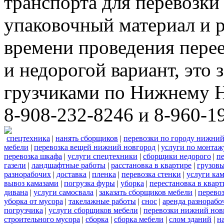
транспорта для перевозки
упаковочный материал и р
времени проведения пере
и недорогой вариант, это 
грузчиками по Нижнему Н
8-908-232-8246 и 8-960-1
спецтехника
|
нанять сборщиков
|
перевозки по городу нижний
мебели
|
перевозка вещей нижний новгород
|
услуги по монтаж
перевозка шкафа
|
услуги спецтехники
|
сборщики недорого
|
п
газели
|
ландшафтные работы
|
расстановка в квартире
|
грузовы
разнорабочих
|
доставка
|
пленка
|
перевозка стенки
|
услуги кам
вывоз камазами
|
погрузка фуры
|
уборка
|
перестановка в кварт
дивана
|
услуги самосвала
|
заказать сборщиков мебели
|
перево
уборка от мусора
|
такелажные работы
|
снос
|
аренда разнорабо
погрузчика
|
услуги сборщиков мебели
|
перевозки нижний нов
строительного мусора
|
сборка
|
сборка мебели
|
слом зданий
|
н