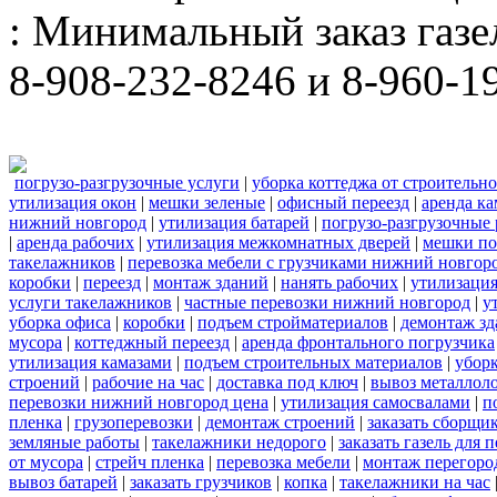
: Минимальный заказ газел
8-908-232-8246 и 8-960-1
погрузо-разгрузочные услуги
|
уборка коттеджа от строительн
утилизация окон
|
мешки зеленые
|
офисный переезд
|
аренда ка
нижний новгород
|
утилизация батарей
|
погрузо-разгрузочные
|
аренда рабочих
|
утилизация межкомнатных дверей
|
мешки п
такелажников
|
перевозка мебели с грузчиками нижний новгор
коробки
|
переезд
|
монтаж зданий
|
нанять рабочих
|
утилизаци
услуги такелажников
|
частные перевозки нижний новгород
|
у
уборка офиса
|
коробки
|
подъем стройматериалов
|
демонтаж з
мусора
|
коттеджный переезд
|
аренда фронтального погрузчика
утилизация камазами
|
подъем строительных материалов
|
уборк
строений
|
рабочие на час
|
доставка под ключ
|
вывоз металлол
перевозки нижний новгород цена
|
утилизация самосвалами
|
п
пленка
|
грузоперевозки
|
демонтаж строений
|
заказать сборщи
земляные работы
|
такелажники недорого
|
заказать газель для
от мусора
|
стрейч пленка
|
перевозка мебели
|
монтаж перегоро
вывоз батарей
|
заказать грузчиков
|
копка
|
такелажники на час