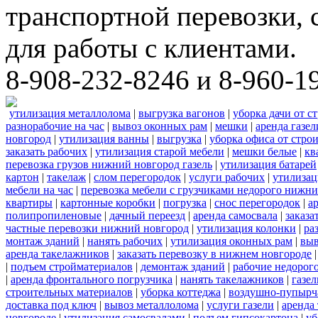
транспортной перевозки,
для работы с клиентами.
8-908-232-8246 и 8-960-1
утилизация металлолома
|
выгрузка вагонов
|
уборка дачи от с
разнорабочие на час
|
вывоз оконных рам
|
мешки
|
аренда газел
новгород
|
утилизация ванны
|
выгрузка
|
уборка офиса от стро
заказать рабочих
|
утилизация старой мебели
|
мешки белые
|
кв
перевозка грузов нижний новгород газель
|
утилизация батарей
картон
|
такелаж
|
слом перегородок
|
услуги рабочих
|
утилизац
мебели на час
|
перевозка мебели с грузчиками недорого нижн
квартиры
|
картонные коробки
|
погрузка
|
снос перегородок
|
а
полипропиленовые
|
дачный переезд
|
аренда самосвала
|
заказа
частные перевозки нижний новгород
|
утилизация колонки
|
ра
монтаж зданий
|
нанять рабочих
|
утилизация оконных рам
|
выв
аренда такелажников
|
заказать перевозку в нижнем новгороде
|
подъем стройматериалов
|
демонтаж зданий
|
рабочие недорог
|
аренда фронтального погрузчика
|
нанять такелажников
|
газе
строительных материалов
|
уборка коттеджа
|
воздушно-пупырч
доставка под ключ
|
вывоз металлолома
|
услуги газели
|
аренда
новгороде
|
утилизация самосвалами
|
подъем гипсокартона
|
уб