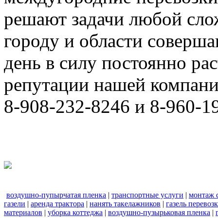
решают задачи любой сло
городу и области соверш
день в силу постоянно р
репутации нашей компани
8-908-232-8246 и 8-960-1
воздушно-пупырчатая пленка
|
транспортные услуги
|
монтаж 
газели
|
аренда трактора
|
нанять такелажников
|
газель перевоз
материалов
|
уборка коттеджа
|
воздушно-пузырьковая пленка
|