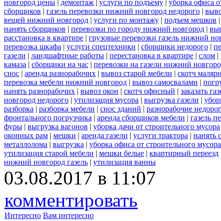
новгород цены
|
демонтаж
|
услуги по подъему
|
уборка офиса о
сборщиков
|
газель перевозки нижний новгород недорого
|
выв
вещей нижний новгород
|
услуги по монтажу
|
подъем мешков
нанять сборщиков
|
перевозки по городу нижний новгород
|
вы
расстановка в квартире
|
грузовые перевозки газель нижний но
перевозка шкафа
|
услуги спецтехники
|
сборщики недорого
|
п
газели
|
ландшафтные работы
|
перестановка в квартире
|
слом
|
камаза
|
сборщики на час
|
перевозки на газели нижний новгор
снос
|
аренда разнорабочих
|
вывоз старой мебели
|
скотч маляр
перевозка мебели нижний новгород
|
вывоз самосвалами
|
погр
нанять разнорабочих
|
вывоз окон
|
скотч офисный
|
заказать газ
новгород недорого
|
утилизация мусора
|
выгрузка газели
|
убор
разборка
|
разборка мебели
|
снос зданий
|
разнорабочие недоро
фронтального погрузчика
|
аренда сборщиков мебели
|
газель п
фуры
|
выгрузка вагонов
|
уборка дачи от строительного мусора
оконных рам
|
мешки
|
аренда газели
|
услуги трактора
|
нанять 
металлолома
|
выгрузка
|
уборка офиса от строительного мусора
утилизация старой мебели
|
мешки белые
|
квартирный переезд
нижний новгород газель
|
утилизация ванны
03.08.2017 в 11:07
комментировать
Интересно
Вам интересно