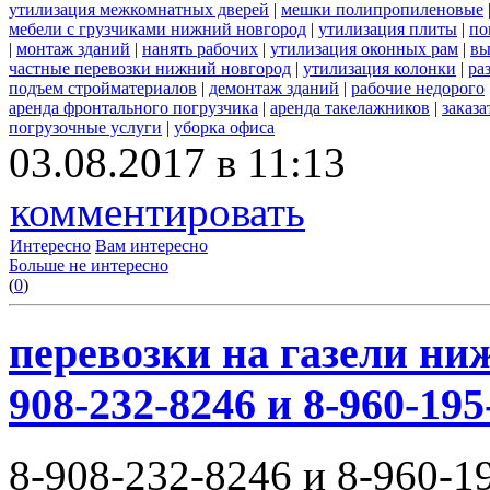
утилизация межкомнатных дверей
|
мешки полипропиленовые
мебели с грузчиками нижний новгород
|
утилизация плиты
|
по
|
монтаж зданий
|
нанять рабочих
|
утилизация оконных рам
|
вы
частные перевозки нижний новгород
|
утилизация колонки
|
ра
подъем стройматериалов
|
демонтаж зданий
|
рабочие недорого
аренда фронтального погрузчика
|
аренда такелажников
|
заказ
погрузочные услуги
|
уборка офиса
03.08.2017 в 11:13
комментировать
Интересно
Вам интересно
Больше не интересно
(
0
)
перевозки на газели ни
908-232-8246 и 8-960-195
8-908-232-8246 и 8-960-1