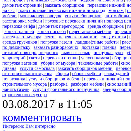
демонтаж строений
|
заказать сборщиков
|
перевозки нижний н
на час
|
транспортные перевозки нижний новгород
|
монтаж
|
п
мебели
|
монтаж перегородок
|
услуги сборщиков
|
автомобильн
расстановка мебели
|
грузовые перевозки нижний новгород це
перевозка сейфа
|
демонтаж перегородок
|
аренда сборщиков
|
г
|
копка траншей
|
копка погреба
|
перестановка мебели
|
перевоз
коттеджа от мусора
|
лента
|
перевозка пианино
|
спецтехника
|
аренда грузчиков
|
погрузка газели
|
ландшафтные работы
|
расс
по демонтажу
|
заказать разнорабочих
|
доставка
|
пленка
|
перев
нижний новгород недорого
|
вывоз газелью
|
погрузка фуры
|
у
территорий
|
скотч
|
перевозка стенки
|
услуги камаза
|
сборщики
погрузка вагонов
|
уборка от мусора
|
такелажные работы
|
снос
дивана
|
услуги самосвала
|
заказать сборщиков мебели
|
перево
от строительного мусора
|
сборка
|
сборка мебели
|
слом зданий
погрузчика
|
услуги сборщиков мебели
|
перевозки нижний нов
строительного мусора
|
разборка
|
разборка мебели
|
снос здани
нанять газель
|
услуги фронтального погрузчика
|
аренда сборщ
строительного мусора
03.08.2017 в 11:05
комментировать
Интересно
Вам интересно