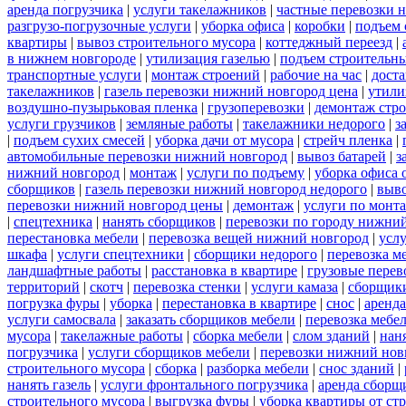
аренда погрузчика
|
услуги такелажников
|
частные перевозки 
разгрузо-погрузочные услуги
|
уборка офиса
|
коробки
|
подъем 
квартиры
|
вывоз строительного мусора
|
коттеджный переезд
|
в нижнем новгороде
|
утилизация газелью
|
подъем строительн
транспортные услуги
|
монтаж строений
|
рабочие на час
|
доста
такелажников
|
газель перевозки нижний новгород цена
|
утили
воздушно-пузырьковая пленка
|
грузоперевозки
|
демонтаж стр
услуги грузчиков
|
земляные работы
|
такелажники недорого
|
з
|
подъем сухих смесей
|
уборка дачи от мусора
|
стрейч пленка
|
автомобильные перевозки нижний новгород
|
вывоз батарей
|
з
нижний новгород
|
монтаж
|
услуги по подъему
|
уборка офиса 
сборщиков
|
газель перевозки нижний новгород недорого
|
выв
перевозки нижний новгород цены
|
демонтаж
|
услуги по монт
|
спецтехника
|
нанять сборщиков
|
перевозки по городу нижни
перестановка мебели
|
перевозка вещей нижний новгород
|
усл
шкафа
|
услуги спецтехники
|
сборщики недорого
|
перевозка м
ландшафтные работы
|
расстановка в квартире
|
грузовые перев
территорий
|
скотч
|
перевозка стенки
|
услуги камаза
|
сборщики
погрузка фуры
|
уборка
|
перестановка в квартире
|
снос
|
аренда
услуги самосвала
|
заказать сборщиков мебели
|
перевозка мебе
мусора
|
такелажные работы
|
сборка мебели
|
слом зданий
|
нан
погрузчика
|
услуги сборщиков мебели
|
перевозки нижний нов
строительного мусора
|
сборка
|
разборка мебели
|
снос зданий
|
нанять газель
|
услуги фронтального погрузчика
|
аренда сборщ
строительного мусора
|
выгрузка фуры
|
уборка квартиры от ст