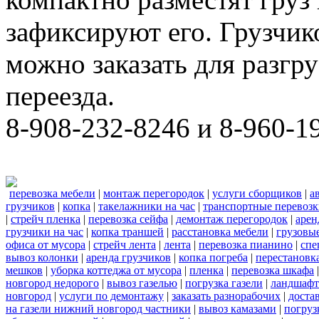
зафиксируют его. Грузчи
можно заказать для разгру
переезда.
8-908-232-8246 и 8-960-1
перевозка мебели
|
монтаж перегородок
|
услуги сборщиков
|
а
грузчиков
|
копка
|
такелажники на час
|
транспортные перевоз
|
стрейч пленка
|
перевозка сейфа
|
демонтаж перегородок
|
арен
грузчики на час
|
копка траншей
|
расстановка мебели
|
грузовы
офиса от мусора
|
стрейч лента
|
лента
|
перевозка пианино
|
спе
вывоз колонки
|
аренда грузчиков
|
копка погреба
|
перестановк
мешков
|
уборка коттеджа от мусора
|
пленка
|
перевозка шкафа
новгород недорого
|
вывоз газелью
|
погрузка газели
|
ландшафт
новгород
|
услуги по демонтажу
|
заказать разнорабочих
|
доста
на газели нижний новгород частники
|
вывоз камазами
|
погруз