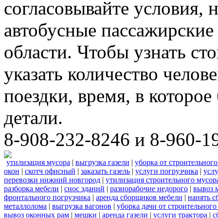
согласовывайте условия, 
автобусные пассажирские 
области. Чтобы узнать ст
указать количество челове
поездки, время, в которое
детали.
8-908-232-8246 и 8-960-1
утилизация мусора
|
выгрузка газели
|
уборка от строительного
окон
|
скотч офисный
|
заказать газель
|
услуги погрузчика
|
усл
перевозки нижний новгород
|
утилизация строительного мусор
разборка мебели
|
снос зданий
|
разнорабочие недорого
|
вывоз 
фронтального погрузчика
|
аренда сборщиков мебели
|
нанять с
металлолома
|
выгрузка вагонов
|
уборка дачи от строительного
вывоз оконных рам
|
мешки
|
аренда газели
|
услуги трактора
|
с