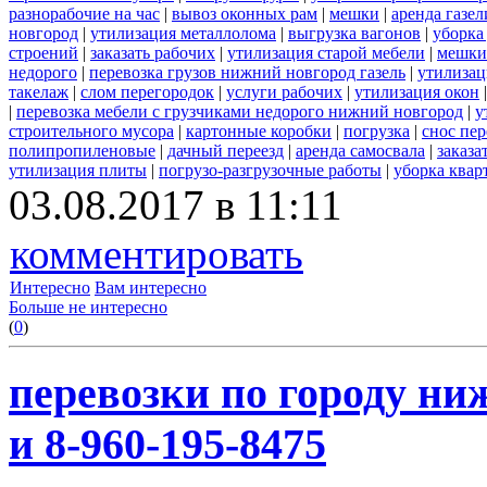
разнорабочие на час
|
вывоз оконных рам
|
мешки
|
аренда газел
новгород
|
утилизация металлолома
|
выгрузка вагонов
|
уборка
строений
|
заказать рабочих
|
утилизация старой мебели
|
мешки
недорого
|
перевозка грузов нижний новгород газель
|
утилизац
такелаж
|
слом перегородок
|
услуги рабочих
|
утилизация окон
|
перевозка мебели с грузчиками недорого нижний новгород
|
у
строительного мусора
|
картонные коробки
|
погрузка
|
снос пе
полипропиленовые
|
дачный переезд
|
аренда самосвала
|
заказа
утилизация плиты
|
погрузо-разгрузочные работы
|
уборка квар
03.08.2017 в 11:11
комментировать
Интересно
Вам интересно
Больше не интересно
(
0
)
перевозки по городу ни
и 8-960-195-8475