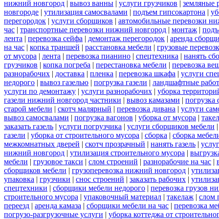
нижний новгород
|
вывоз ванны
|
услуги грузчиков
|
земляные 
новгороде
|
утилизация самосвалами
|
подъем гипсокартона
|
уб
перегородок
|
услуги сборщиков
|
автомобильные перевозки ни
час
|
транспортные перевозки нижний новгород
|
монтаж
|
подъ
лента
|
перевозка сейфа
|
демонтаж перегородок
|
аренда сборщ
на час
|
копка траншей
|
расстановка мебели
|
грузовые перевоз
от мусора
|
лента
|
перевозка пианино
|
спецтехника
|
нанять сб
грузчиков
|
копка погреба
|
перестановка мебели
|
перевозка ве
разнорабочих
|
доставка
|
пленка
|
перевозка шкафа
|
услуги спе
недорого
|
вывоз газелью
|
погрузка газели
|
ландшафтные рабо
услуги по демонтажу
|
услуги разнорабочих
|
уборка территори
газели нижний новгород частники
|
вывоз камазами
|
погрузка
старой мебели
|
скотч малярный
|
перевозка дивана
|
услуги сам
вывоз самосвалами
|
погрузка вагонов
|
уборка от мусора
|
таке
заказать газель
|
услуги погрузчика
|
услуги сборщиков мебели
газели
|
уборка от строительного мусора
|
сборка
|
сборка мебел
межкомнатных дверей
|
скотч прозрачный
|
нанять газель
|
услу
нижний новгород
|
утилизация строительного мусора
|
выгрузк
мебели
|
грузовое такси
|
слом строений
|
разнорабочие на час
|
сборщиков мебели
|
грузоперевозка нижний новгород
|
утилиза
упаковка
|
грузчики
|
снос строений
|
заказать рабочих
|
утилиза
спецтехники
|
сборщики мебели недорого
|
перевозка грузов н
строительного мусора
|
упаковочный материал
|
такелаж
|
слом 
переезд
|
аренда камаза
|
сборщики мебели на час
|
перевозка ме
погрузо-разгрузочные услуги
|
уборка коттеджа от строительно