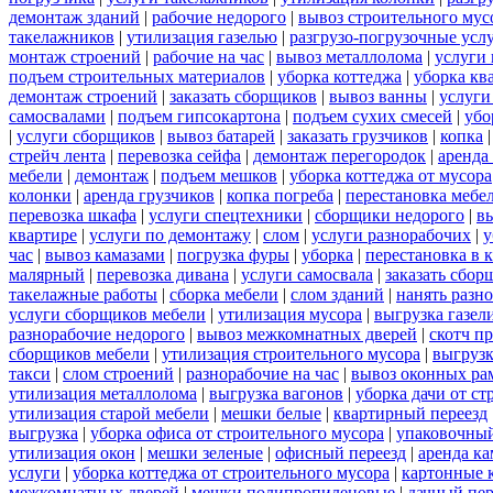
демонтаж зданий
|
рабочие недорого
|
вывоз строительного мус
такелажников
|
утилизация газелью
|
разгрузо-погрузочные усл
монтаж строений
|
рабочие на час
|
вывоз металлолома
|
услуги 
подъем строительных материалов
|
уборка коттеджа
|
уборка кв
демонтаж строений
|
заказать сборщиков
|
вывоз ванны
|
услуги
самосвалами
|
подъем гипсокартона
|
подъем сухих смесей
|
убо
|
услуги сборщиков
|
вывоз батарей
|
заказать грузчиков
|
копка
стрейч лента
|
перевозка сейфа
|
демонтаж перегородок
|
аренда
мебели
|
демонтаж
|
подъем мешков
|
уборка коттеджа от мусора
колонки
|
аренда грузчиков
|
копка погреба
|
перестановка мебе
перевозка шкафа
|
услуги спецтехники
|
сборщики недорого
|
в
квартире
|
услуги по демонтажу
|
слом
|
услуги разнорабочих
|
у
час
|
вывоз камазами
|
погрузка фуры
|
уборка
|
перестановка в 
малярный
|
перевозка дивана
|
услуги самосвала
|
заказать сбор
такелажные работы
|
сборка мебели
|
слом зданий
|
нанять разн
услуги сборщиков мебели
|
утилизация мусора
|
выгрузка газел
разнорабочие недорого
|
вывоз межкомнатных дверей
|
скотч п
сборщиков мебели
|
утилизация строительного мусора
|
выгруз
такси
|
слом строений
|
разнорабочие на час
|
вывоз оконных ра
утилизация металлолома
|
выгрузка вагонов
|
уборка дачи от ст
утилизация старой мебели
|
мешки белые
|
квартирный переезд
выгрузка
|
уборка офиса от строительного мусора
|
упаковочный
утилизация окон
|
мешки зеленые
|
офисный переезд
|
аренда ка
услуги
|
уборка коттеджа от строительного мусора
|
картонные 
межкомнатных дверей
|
мешки полипропиленовые
|
дачный пер