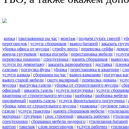
копка
|
такелажники на час
|
монтаж
|
подъем сухих смесей
|
уб
перегородок
|
услуги сборщиков
|
вывоз батарей
|
заказать груз
уборка офиса от мусора
|
стрейч лента
|
перевозка сейфа
|
демон
аренда грузчиков
|
копка погреба
|
перестановка мебели
|
услуг
перевозка пианино
|
спецтехника
|
нанять сборщиков
|
вывоз ко
услуги по демонтажу
|
заказать разнорабочих
|
доставка
|
пленк
газелью
|
погрузка фуры
|
уборка
|
перестановка в квартире
|
сл
услуги камаза
|
сборщики на час
|
вывоз камазами
|
погрузка ва
вывоз старой мебели
|
скотч малярный
|
перевозка дивана
|
услу
мусора
|
выгрузка газели
|
уборка от строительного мусора
|
сбо
офисный
|
заказать газель
|
услуги погрузчика
|
услуги сборщик
квартиры от строительного мусора
|
разборка
|
разборка мебели
прозрачный
|
нанять газель
|
услуги фронтального погрузчика
|
уборка дачи от строительного мусора
|
упаковка
|
грузовое такс
газели
|
услуги трактора
|
нанять сборщиков мебели
|
утилизаци
материал
|
грузчики
|
снос строений
|
заказать рабочих
|
утилиза
спецтехники
|
сборщики мебели недорого
|
утилизация батарей
картон
|
такелаж
|
слом перегородок
|
услуги рабочих
|
утилизац