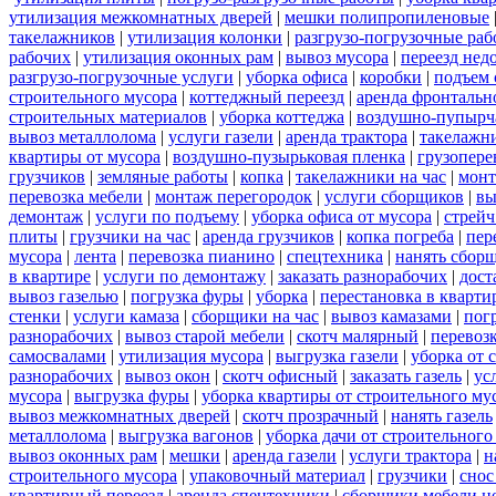
утилизация межкомнатных дверей
|
мешки полипропиленовые
такелажников
|
утилизация колонки
|
разгрузо-погрузочные ра
рабочих
|
утилизация оконных рам
|
вывоз мусора
|
переезд нед
разгрузо-погрузочные услуги
|
уборка офиса
|
коробки
|
подъем 
строительного мусора
|
коттеджный переезд
|
аренда фронтальн
строительных материалов
|
уборка коттеджа
|
воздушно-пупырч
вывоз металлолома
|
услуги газели
|
аренда трактора
|
такелажн
квартиры от мусора
|
воздушно-пузырьковая пленка
|
грузопере
грузчиков
|
земляные работы
|
копка
|
такелажники на час
|
мон
перевозка мебели
|
монтаж перегородок
|
услуги сборщиков
|
вы
демонтаж
|
услуги по подъему
|
уборка офиса от мусора
|
стрейч
плиты
|
грузчики на час
|
аренда грузчиков
|
копка погреба
|
пер
мусора
|
лента
|
перевозка пианино
|
спецтехника
|
нанять сбор
в квартире
|
услуги по демонтажу
|
заказать разнорабочих
|
дост
вывоз газелью
|
погрузка фуры
|
уборка
|
перестановка в кварти
стенки
|
услуги камаза
|
сборщики на час
|
вывоз камазами
|
пог
разнорабочих
|
вывоз старой мебели
|
скотч малярный
|
перевоз
самосвалами
|
утилизация мусора
|
выгрузка газели
|
уборка от 
разнорабочих
|
вывоз окон
|
скотч офисный
|
заказать газель
|
ус
мусора
|
выгрузка фуры
|
уборка квартиры от строительного му
вывоз межкомнатных дверей
|
скотч прозрачный
|
нанять газель
металлолома
|
выгрузка вагонов
|
уборка дачи от строительного
вывоз оконных рам
|
мешки
|
аренда газели
|
услуги трактора
|
н
строительного мусора
|
упаковочный материал
|
грузчики
|
снос
квартирный переезд
|
аренда спецтехники
|
сборщики мебели н