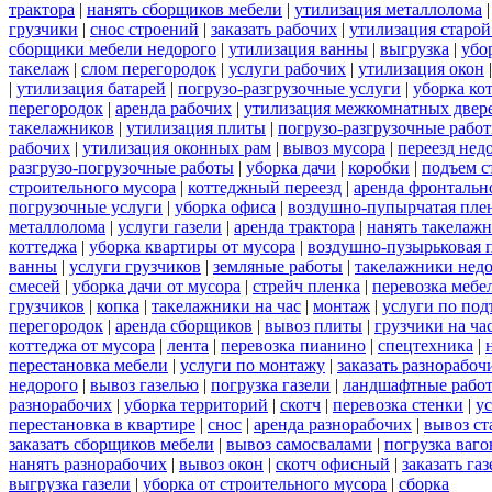
трактора
|
нанять сборщиков мебели
|
утилизация металлолома
грузчики
|
снос строений
|
заказать рабочих
|
утилизация старой
сборщики мебели недорого
|
утилизация ванны
|
выгрузка
|
убо
такелаж
|
слом перегородок
|
услуги рабочих
|
утилизация окон
|
утилизация батарей
|
погрузо-разгрузочные услуги
|
уборка ко
перегородок
|
аренда рабочих
|
утилизация межкомнатных двер
такелажников
|
утилизация плиты
|
погрузо-разгрузочные рабо
рабочих
|
утилизация оконных рам
|
вывоз мусора
|
переезд нед
разгрузо-погрузочные работы
|
уборка дачи
|
коробки
|
подъем с
строительного мусора
|
коттеджный переезд
|
аренда фронтальн
погрузочные услуги
|
уборка офиса
|
воздушно-пупырчатая пле
металлолома
|
услуги газели
|
аренда трактора
|
нанять такелаж
коттеджа
|
уборка квартиры от мусора
|
воздушно-пузырьковая 
ванны
|
услуги грузчиков
|
земляные работы
|
такелажники нед
смесей
|
уборка дачи от мусора
|
стрейч пленка
|
перевозка мебе
грузчиков
|
копка
|
такелажники на час
|
монтаж
|
услуги по под
перегородок
|
аренда сборщиков
|
вывоз плиты
|
грузчики на ча
коттеджа от мусора
|
лента
|
перевозка пианино
|
спецтехника
|
перестановка мебели
|
услуги по монтажу
|
заказать разнорабоч
недорого
|
вывоз газелью
|
погрузка газели
|
ландшафтные рабо
разнорабочих
|
уборка территорий
|
скотч
|
перевозка стенки
|
ус
перестановка в квартире
|
снос
|
аренда разнорабочих
|
вывоз ст
заказать сборщиков мебели
|
вывоз самосвалами
|
погрузка ваго
нанять разнорабочих
|
вывоз окон
|
скотч офисный
|
заказать газ
выгрузка газели
|
уборка от строительного мусора
|
сборка