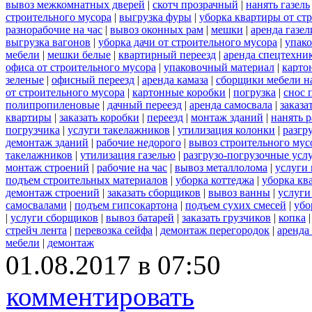
вывоз межкомнатных дверей
|
скотч прозрачный
|
нанять газель
строительного мусора
|
выгрузка фуры
|
уборка квартиры от ст
разнорабочие на час
|
вывоз оконных рам
|
мешки
|
аренда газел
выгрузка вагонов
|
уборка дачи от строительного мусора
|
упако
мебели
|
мешки белые
|
квартирный переезд
|
аренда спецтехни
офиса от строительного мусора
|
упаковочный материал
|
карто
зеленые
|
офисный переезд
|
аренда камаза
|
сборщики мебели на
от строительного мусора
|
картонные коробки
|
погрузка
|
снос 
полипропиленовые
|
дачный переезд
|
аренда самосвала
|
заказа
квартиры
|
заказать коробки
|
переезд
|
монтаж зданий
|
нанять 
погрузчика
|
услуги такелажников
|
утилизация колонки
|
разгр
демонтаж зданий
|
рабочие недорого
|
вывоз строительного мус
такелажников
|
утилизация газелью
|
разгрузо-погрузочные усл
монтаж строений
|
рабочие на час
|
вывоз металлолома
|
услуги 
подъем строительных материалов
|
уборка коттеджа
|
уборка кв
демонтаж строений
|
заказать сборщиков
|
вывоз ванны
|
услуги
самосвалами
|
подъем гипсокартона
|
подъем сухих смесей
|
убо
|
услуги сборщиков
|
вывоз батарей
|
заказать грузчиков
|
копка
стрейч лента
|
перевозка сейфа
|
демонтаж перегородок
|
аренда
мебели
|
демонтаж
01.08.2017 в 07:50
комментировать