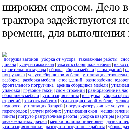
широким спросом. Дело в 
трактора задействуются н
времени, для выполнения 
погрузка вагонов
|
уборка от мусора
|
такелажные работы
|
сно
дивана
|
услуги самосвала
|
заказать сборщиков мебели
|
вывоз 
строительного мусора
|
сборка
|
сборка мебели
|
слом зданий
|
н
погрузчика
|
услуги сборщиков мебели
|
утилизация строительн
разборка
|
разборка мебели
|
снос зданий
|
разнорабочие недоро
фронтального погрузчика
|
аренда сборщиков мебели
|
утилиза
упаковка
|
грузовое такси
|
слом строений
|
разнорабочие на час
сборщиков мебели
|
утилизация ванны
|
выгрузка
|
уборка офиса
строений
|
заказать рабочих
|
утилизация старой мебели
|
мешки
недорого
|
утилизация батарей
|
погрузо-разгрузочные услуги
|
перегородок
|
услуги рабочих
|
утилизация окон
|
мешки зелены
плиты
|
погрузо-разгрузочные работы
|
уборка квартиры
|
карто
межкомнатных дверей
|
мешки полипропиленовые
|
дачный пер
утилизация колонки
|
разгрузо-погрузочные работы
|
уборка да