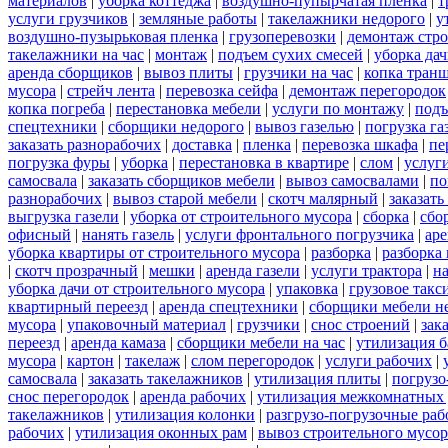
материалов
|
уборка коттеджа
|
воздушно-пупырчатая пленка
|
т
услуги грузчиков
|
земляные работы
|
такелажники недорого
|
у
воздушно-пузырьковая пленка
|
грузоперевозки
|
демонтаж стр
такелажники на час
|
монтаж
|
подъем сухих смесей
|
уборка дач
аренда сборщиков
|
вывоз плиты
|
грузчики на час
|
копка тран
мусора
|
стрейч лента
|
перевозка сейфа
|
демонтаж перегородок
копка погреба
|
перестановка мебели
|
услуги по монтажу
|
подъ
спецтехники
|
сборщики недорого
|
вывоз газелью
|
погрузка га
заказать разнорабочих
|
доставка
|
пленка
|
перевозка шкафа
|
пе
погрузка фуры
|
уборка
|
перестановка в квартире
|
слом
|
услуг
самосвала
|
заказать сборщиков мебели
|
вывоз самосвалами
|
по
разнорабочих
|
вывоз старой мебели
|
скотч малярный
|
заказать
выгрузка газели
|
уборка от строительного мусора
|
сборка
|
сбо
офисный
|
нанять газель
|
услуги фронтального погрузчика
|
ар
уборка квартиры от строительного мусора
|
разборка
|
разборка
|
скотч прозрачный
|
мешки
|
аренда газели
|
услуги трактора
|
н
уборка дачи от строительного мусора
|
упаковка
|
грузовое такс
квартирный переезд
|
аренда спецтехники
|
сборщики мебели н
мусора
|
упаковочный материал
|
грузчики
|
снос строений
|
зак
переезд
|
аренда камаза
|
сборщики мебели на час
|
утилизация б
мусора
|
картон
|
такелаж
|
слом перегородок
|
услуги рабочих
|
самосвала
|
заказать такелажников
|
утилизация плиты
|
погрузо
снос перегородок
|
аренда рабочих
|
утилизация межкомнатных 
такелажников
|
утилизация колонки
|
разгрузо-погрузочные ра
рабочих
|
утилизация оконных рам
|
вывоз строительного мусор