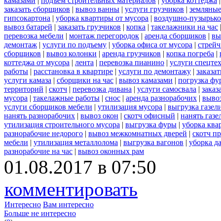
камазами
|
подъем строительных материалов
|
уборка коттеджа
заказать сборщиков
|
вывоз ванны
|
услуги грузчиков
|
земляные
гипсокартона
|
уборка квартиры от мусора
|
воздушно-пузырько
вывоз батарей
|
заказать грузчиков
|
копка
|
такелажники на час
перевозка мебели
|
монтаж перегородок
|
аренда сборщиков
|
вы
демонтаж
|
услуги по подъему
|
уборка офиса от мусора
|
стрейч
сборщиков
|
вывоз колонки
|
аренда грузчиков
|
копка погреба
|
коттеджа от мусора
|
лента
|
перевозка пианино
|
услуги спецте
работы
|
расстановка в квартире
|
услуги по демонтажу
|
заказа
услуги камаза
|
сборщики на час
|
вывоз камазами
|
погрузка фу
территорий
|
скотч
|
перевозка дивана
|
услуги самосвала
|
заказ
мусора
|
такелажные работы
|
снос
|
аренда разнорабочих
|
вывоз
услуги сборщиков мебели
|
утилизация мусора
|
выгрузка газел
нанять разнорабочих
|
вывоз окон
|
скотч офисный
|
нанять газе
утилизация строительного мусора
|
выгрузка фуры
|
уборка ква
разнорабочие недорого
|
вывоз межкомнатных дверей
|
скотч п
мебели
|
утилизация металлолома
|
выгрузка вагонов
|
уборка д
разнорабочие на час
|
вывоз оконных рам
01.08.2017 в 07:50
комментировать
Интересно
Вам интересно
Больше не интересно