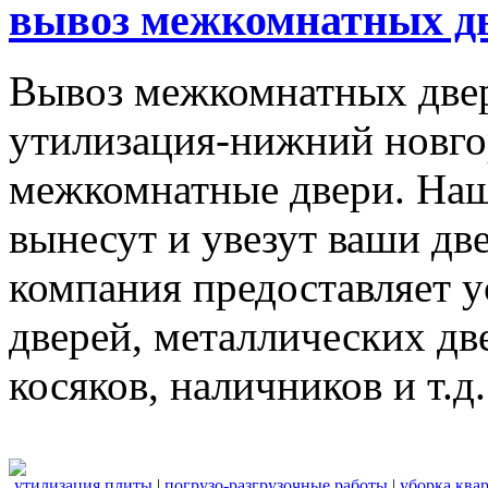
вывоз межкомнатных дв
Вывоз межкомнатных две
утилизация-нижний новго
межкомнатные двери. Наш
вынесут и увезут ваши дв
компания предоставляет 
дверей, металлических дв
косяков, наличников и т.д.
утилизация плиты
|
погрузо-разгрузочные работы
|
уборка ква