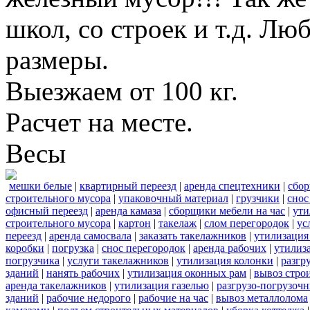
школ, со строек и т.д. Лю
размеры.
Выезжаем от 100 кг.
Расчет на месте.
Весы
мешки белые
|
квартирный переезд
|
аренда спецтехники
|
сбор
строительного мусора
|
упаковочный материал
|
грузчики
|
снос
офисный переезд
|
аренда камаза
|
сборщики мебели на час
|
ути
строительного мусора
|
картон
|
такелаж
|
слом перегородок
|
ус
переезд
|
аренда самосвала
|
заказать такелажников
|
утилизация
коробки
|
погрузка
|
снос перегородок
|
аренда рабочих
|
утилиз
погрузчика
|
услуги такелажников
|
утилизация колонки
|
разгр
зданий
|
нанять рабочих
|
утилизация оконных рам
|
вывоз стро
аренда такелажников
|
утилизация газелью
|
разгрузо-погрузоч
зданий
|
рабочие недорого
|
рабочие на час
|
вывоз металлолома