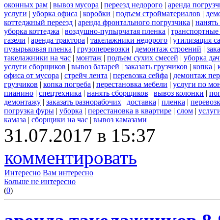
оконных рам
|
вывоз мусора
|
переезд недорого
|
аренда погрузч
услуги
|
уборка офиса
|
коробки
|
подъем стройматериалов
|
дем
коттеджный переезд
|
аренда фронтального погрузчика
|
нанять
уборка коттеджа
|
воздушно-пупырчатая пленка
|
транспортные
газели
|
аренда трактора
|
такелажники недорого
|
утилизация с
пузырьковая пленка
|
грузоперевозки
|
демонтаж строений
|
зак
такелажники на час
|
монтаж
|
подъем сухих смесей
|
уборка дач
услуги сборщиков
|
вывоз батарей
|
заказать грузчиков
|
копка
|
офиса от мусора
|
стрейч лента
|
перевозка сейфа
|
демонтаж пер
грузчиков
|
копка погреба
|
перестановка мебели
|
услуги по мо
пианино
|
спецтехника
|
нанять сборщиков
|
вывоз колонки
|
пог
демонтажу
|
заказать разнорабочих
|
доставка
|
пленка
|
перевоз
погрузка фуры
|
уборка
|
перестановка в квартире
|
слом
|
услуг
камаза
|
сборщики на час
|
вывоз камазами
31.07.2017 в 15:37
комментировать
Интересно
Вам интересно
Больше не интересно
(
0
)