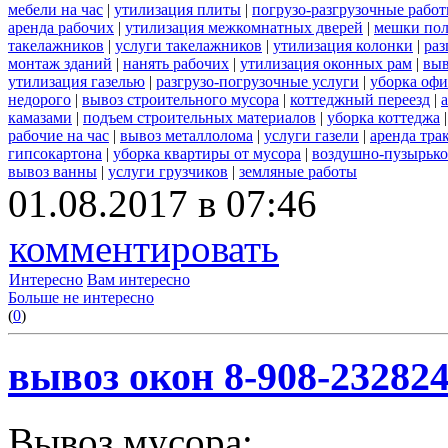
мебели на час
|
утилизация плиты
|
погрузо-разгрузочные рабо
аренда рабочих
|
утилизация межкомнатных дверей
|
мешки по
такелажников
|
услуги такелажников
|
утилизация колонки
|
раз
монтаж зданий
|
нанять рабочих
|
утилизация оконных рам
|
выв
утилизация газелью
|
разгрузо-погрузочные услуги
|
уборка офи
недорого
|
вывоз строительного мусора
|
коттеджный переезд
|
камазами
|
подъем строительных материалов
|
уборка коттеджа
рабочие на час
|
вывоз металлолома
|
услуги газели
|
аренда тра
гипсокартона
|
уборка квартиры от мусора
|
воздушно-пузырько
вывоз ванны
|
услуги грузчиков
|
земляные работы
01.08.2017 в 07:46
комментировать
Интересно
Вам интересно
Больше не интересно
(
0
)
вывоз окон 8-908-23282
Вывоз мусора: