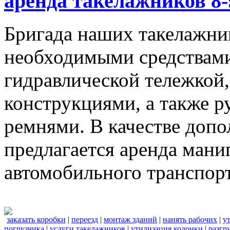
аренда такелажников 8-
Бригада наших такелажник
необходимыми средствами,
гидравлической тележкой
конструкциями, а также 
ремнями. В качестве доп
предлагается аренда мани
автомобильного транспорт
заказать коробки
|
переезд
|
монтаж зданий
|
нанять рабочих
|
у
погрузчика
|
услуги такелажников
|
утилизация колонки
|
разгр