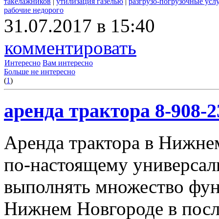
такелажников
|
утилизация газелью
|
разгрузо-погрузочные усл
рабочие недорого
31.07.2017 в 15:40
комментировать
Интересно
Вам интересно
Больше не интересно
(
1
)
аренда трактора 8-908-2
Аренда трактора в Нижнем
по-настоящему универсал
выполнять множество фун
Нижнем Новгороде в посл