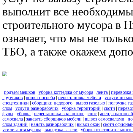
выполнит все необходимы
строительного мусора в 
означает, что мы не тольк
ТБО, а также окажем доп
подъем мешков
|
уборка коттеджа от мусора
|
лента
|
перевозка
грузчиков
|
копка погреба
|
перестановка мебели
|
услуги по мо
спецтехники
|
сборщики недорого
|
вывоз газелью
|
погрузка га
слом
|
услуги разнорабочих
|
уборка территорий
|
скотч
|
перево
фуры
|
уборка
|
перестановка в квартире
|
снос
|
аренда разнора
самосвала
|
заказать сборщиков мебели
|
вывоз самосвалами
|
по
слом зданий
|
нанять разнорабочих
|
вывоз окон
|
скотч офисны
утилизация мусора
|
выгрузка газели
|
уборка от строительного