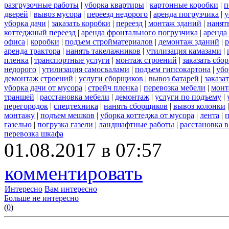
разгрузочные работы
|
уборка квартиры
|
картонные коробки
|
п
дверей
|
вывоз мусора
|
переезд недорого
|
аренда погрузчика
|
у
уборка дачи
|
заказать коробки
|
переезд
|
монтаж зданий
|
нанят
коттеджный переезд
|
аренда фронтального погрузчика
|
аренда
офиса
|
коробки
|
подъем стройматериалов
|
демонтаж зданий
|
р
аренда трактора
|
нанять такелажников
|
утилизация камазами
|
пленка
|
транспортные услуги
|
монтаж строений
|
заказать сбо
недорого
|
утилизация самосвалами
|
подъем гипсокартона
|
убо
демонтаж строений
|
услуги сборщиков
|
вывоз батарей
|
заказа
уборка дачи от мусора
|
стрейч пленка
|
перевозка мебели
|
монт
траншей
|
расстановка мебели
|
демонтаж
|
услуги по подъему
|
перегородок
|
спецтехника
|
нанять сборщиков
|
вывоз колонки
монтажу
|
подъем мешков
|
уборка коттеджа от мусора
|
лента
|
п
газелью
|
погрузка газели
|
ландшафтные работы
|
расстановка в
перевозка шкафа
01.08.2017 в 07:57
комментировать
Интересно
Вам интересно
Больше не интересно
(
0
)