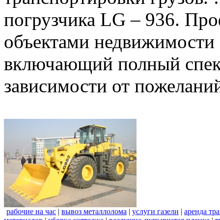
погрузчика LG – 936. Пр
объектами недвижимости 
включающий полный спект
зависимости от пожеланий
рабочие на час
|
вывоз металлолома
|
услуги газели
|
аренда тр