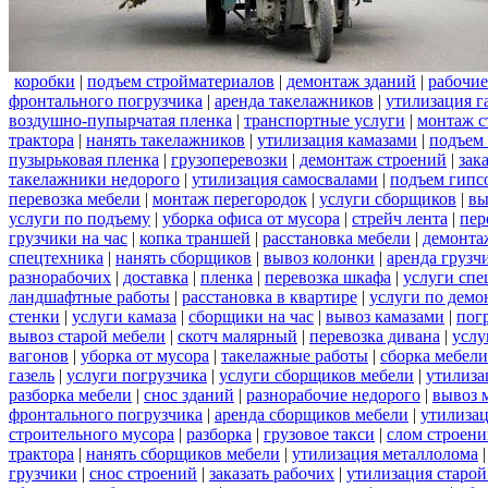
коробки
|
подъем стройматериалов
|
демонтаж зданий
|
рабочие
фронтального погрузчика
|
аренда такелажников
|
утилизация г
воздушно-пупырчатая пленка
|
транспортные услуги
|
монтаж с
трактора
|
нанять такелажников
|
утилизация камазами
|
подъем
пузырьковая пленка
|
грузоперевозки
|
демонтаж строений
|
зак
такелажники недорого
|
утилизация самосвалами
|
подъем гипс
перевозка мебели
|
монтаж перегородок
|
услуги сборщиков
|
вы
услуги по подъему
|
уборка офиса от мусора
|
стрейч лента
|
пер
грузчики на час
|
копка траншей
|
расстановка мебели
|
демонта
спецтехника
|
нанять сборщиков
|
вывоз колонки
|
аренда грузч
разнорабочих
|
доставка
|
пленка
|
перевозка шкафа
|
услуги спе
ландшафтные работы
|
расстановка в квартире
|
услуги по демо
стенки
|
услуги камаза
|
сборщики на час
|
вывоз камазами
|
пог
вывоз старой мебели
|
скотч малярный
|
перевозка дивана
|
услу
вагонов
|
уборка от мусора
|
такелажные работы
|
сборка мебели
газель
|
услуги погрузчика
|
услуги сборщиков мебели
|
утилиза
разборка мебели
|
снос зданий
|
разнорабочие недорого
|
вывоз 
фронтального погрузчика
|
аренда сборщиков мебели
|
утилизац
строительного мусора
|
разборка
|
грузовое такси
|
слом строен
трактора
|
нанять сборщиков мебели
|
утилизация металлолома
грузчики
|
снос строений
|
заказать рабочих
|
утилизация старой