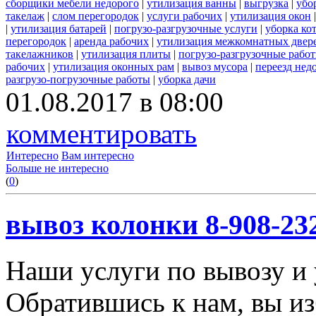
сборщики мебели недорого
|
утилизация ванны
|
выгрузка
|
убо
такелаж
|
слом перегородок
|
услуги рабочих
|
утилизация окон
|
утилизация батарей
|
погрузо-разгрузочные услуги
|
уборка ко
перегородок
|
аренда рабочих
|
утилизация межкомнатных двер
такелажников
|
утилизация плиты
|
погрузо-разгрузочные рабо
рабочих
|
утилизация оконных рам
|
вывоз мусора
|
переезд нед
разгрузо-погрузочные работы
|
уборка дачи
01.08.2017 в 08:00
комментировать
Интересно
Вам интересно
Больше не интересно
(
0
)
вывоз колонки 8-908-23
Наши услуги по вывозу и 
Обратившись к нам, вы из