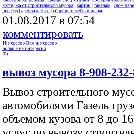
коттеджа от строительного мусора
|
картон
|
такелаж
|
слом пер
переезд
|
аренда камаза
|
сборщики мебели на час
01.08.2017 в 07:54
комментировать
Интересно
Вам интересно
Больше не интересно
(
0
)
вывоз мусора 8-908-232-
Вывоз строительного мус
автомобилями Газель груз
объемом кузова от 8 до 1
услуг по вывозу строител