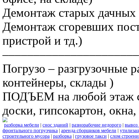
Демонтаж старых дачных 
Демонтаж сгоревших постр
пристрой и тд.)
––––––––––––––––––––––
Погрузо – разгрузочные р
контейнеры, склады )
ПОДЪЕМ на любой этаж ст
доски, гипсокартон, окна, 
разборка мебели
|
снос зданий
|
разнорабочие недорого
|
вывоз
фронтального погрузчика
|
аренда сборщиков мебели
|
утилизац
строительного мусора
|
разборка
|
грузовое такси
|
слом строен