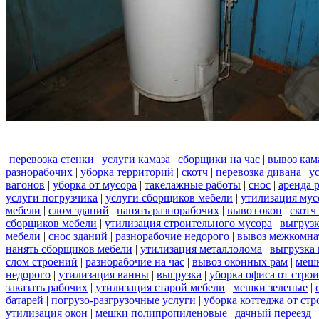
перевозка стенки
|
услуги камаза
|
сборщики на час
|
вывоз кам
разнорабочих
|
уборка территорий
|
скотч
|
перевозка дивана
|
у
вагонов
|
уборка от мусора
|
такелажные работы
|
снос
|
аренда 
услуги погрузчика
|
услуги сборщиков мебели
|
утилизация мус
мебели
|
слом зданий
|
нанять разнорабочих
|
вывоз окон
|
скотч
сборщиков мебели
|
утилизация строительного мусора
|
выгруз
мебели
|
снос зданий
|
разнорабочие недорого
|
вывоз межкомна
нанять сборщиков мебели
|
утилизация металлолома
|
выгрузка 
слом строений
|
разнорабочие на час
|
вывоз оконных рам
|
меш
недорого
|
утилизация ванны
|
выгрузка
|
уборка офиса от стро
заказать рабочих
|
утилизация старой мебели
|
мешки зеленые
|
батарей
|
погрузо-разгрузочные услуги
|
уборка коттеджа от ст
утилизация окон
|
мешки полипропиленовые
|
дачный переезд
|