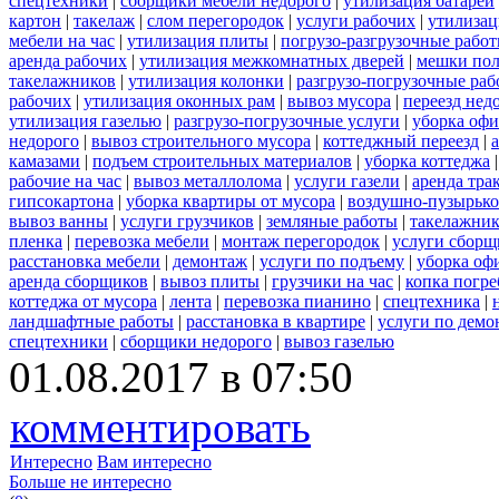
спецтехники
|
сборщики мебели недорого
|
утилизация батарей
картон
|
такелаж
|
слом перегородок
|
услуги рабочих
|
утилизац
мебели на час
|
утилизация плиты
|
погрузо-разгрузочные рабо
аренда рабочих
|
утилизация межкомнатных дверей
|
мешки по
такелажников
|
утилизация колонки
|
разгрузо-погрузочные ра
рабочих
|
утилизация оконных рам
|
вывоз мусора
|
переезд нед
утилизация газелью
|
разгрузо-погрузочные услуги
|
уборка офи
недорого
|
вывоз строительного мусора
|
коттеджный переезд
|
камазами
|
подъем строительных материалов
|
уборка коттеджа
рабочие на час
|
вывоз металлолома
|
услуги газели
|
аренда тра
гипсокартона
|
уборка квартиры от мусора
|
воздушно-пузырько
вывоз ванны
|
услуги грузчиков
|
земляные работы
|
такелажник
пленка
|
перевозка мебели
|
монтаж перегородок
|
услуги сборщ
расстановка мебели
|
демонтаж
|
услуги по подъему
|
уборка оф
аренда сборщиков
|
вывоз плиты
|
грузчики на час
|
копка погре
коттеджа от мусора
|
лента
|
перевозка пианино
|
спецтехника
|
ландшафтные работы
|
расстановка в квартире
|
услуги по демо
спецтехники
|
сборщики недорого
|
вывоз газелью
01.08.2017 в 07:50
комментировать
Интересно
Вам интересно
Больше не интересно