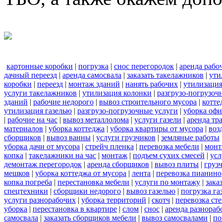
картонные коробки
|
погрузка
|
снос перегородок
|
аренда рабо
дачный переезд
|
аренда самосвала
|
заказать такелажников
|
ути
коробки
|
переезд
|
монтаж зданий
|
нанять рабочих
|
утилизаци
услуги такелажников
|
утилизация колонки
|
разгрузо-погрузоч
зданий
|
рабочие недорого
|
вывоз строительного мусора
|
котте
утилизация газелью
|
разгрузо-погрузочные услуги
|
уборка офи
|
рабочие на час
|
вывоз металлолома
|
услуги газели
|
аренда тр
материалов
|
уборка коттеджа
|
уборка квартиры от мусора
|
воз
сборщиков
|
вывоз ванны
|
услуги грузчиков
|
земляные работы
уборка дачи от мусора
|
стрейч пленка
|
перевозка мебели
|
монт
копка
|
такелажники на час
|
монтаж
|
подъем сухих смесей
|
усл
демонтаж перегородок
|
аренда сборщиков
|
вывоз плиты
|
груз
мешков
|
уборка коттеджа от мусора
|
лента
|
перевозка пианино
копка погреба
|
перестановка мебели
|
услуги по монтажу
|
зака
спецтехники
|
сборщики недорого
|
вывоз газелью
|
погрузка га
услуги разнорабочих
|
уборка территорий
|
скотч
|
перевозка ст
уборка
|
перестановка в квартире
|
слом
|
снос
|
аренда разнораб
самосвала
|
заказать сборщиков мебели
|
вывоз самосвалами
|
по