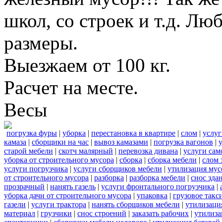
школ, со строек и т.д. Лю
размеры.
Выезжаем от 100 кг.
Расчет на месте.
Весы
погрузка фуры
|
уборка
|
перестановка в квартире
|
слом
|
услуг
камаза
|
сборщики на час
|
вывоз камазами
|
погрузка вагонов
|
старой мебели
|
скотч малярный
|
перевозка дивана
|
услуги сам
уборка от строительного мусора
|
сборка
|
сборка мебели
|
слом 
услуги погрузчика
|
услуги сборщиков мебели
|
утилизация мус
от строительного мусора
|
разборка
|
разборка мебели
|
снос зда
прозрачный
|
нанять газель
|
услуги фронтального погрузчика
|
уборка дачи от строительного мусора
|
упаковка
|
грузовое такс
газели
|
услуги трактора
|
нанять сборщиков мебели
|
утилизаци
материал
|
грузчики
|
снос строений
|
заказать рабочих
|
утилиза