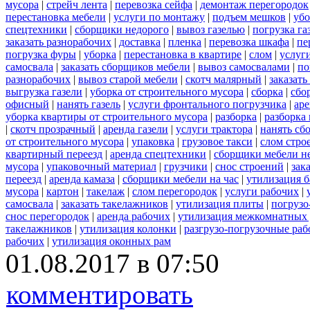
мусора
|
стрейч лента
|
перевозка сейфа
|
демонтаж перегородок
перестановка мебели
|
услуги по монтажу
|
подъем мешков
|
убо
спецтехники
|
сборщики недорого
|
вывоз газелью
|
погрузка га
заказать разнорабочих
|
доставка
|
пленка
|
перевозка шкафа
|
пе
погрузка фуры
|
уборка
|
перестановка в квартире
|
слом
|
услуг
самосвала
|
заказать сборщиков мебели
|
вывоз самосвалами
|
по
разнорабочих
|
вывоз старой мебели
|
скотч малярный
|
заказать
выгрузка газели
|
уборка от строительного мусора
|
сборка
|
сбо
офисный
|
нанять газель
|
услуги фронтального погрузчика
|
ар
уборка квартиры от строительного мусора
|
разборка
|
разборка
|
скотч прозрачный
|
аренда газели
|
услуги трактора
|
нанять сб
от строительного мусора
|
упаковка
|
грузовое такси
|
слом стро
квартирный переезд
|
аренда спецтехники
|
сборщики мебели н
мусора
|
упаковочный материал
|
грузчики
|
снос строений
|
зак
переезд
|
аренда камаза
|
сборщики мебели на час
|
утилизация б
мусора
|
картон
|
такелаж
|
слом перегородок
|
услуги рабочих
|
самосвала
|
заказать такелажников
|
утилизация плиты
|
погрузо
снос перегородок
|
аренда рабочих
|
утилизация межкомнатных 
такелажников
|
утилизация колонки
|
разгрузо-погрузочные ра
рабочих
|
утилизация оконных рам
01.08.2017 в 07:50
комментировать