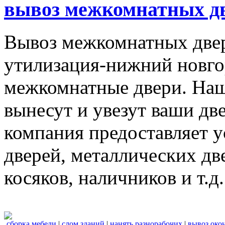
вывоз межкомнатных дв
Вывоз межкомнатных две
утилизация-нижний новго
межкомнатные двери. Наш
вынесут и увезут ваши дв
компания предоставляет 
дверей, металлических дв
косяков, наличников и т.д.
сборка мебели
|
слом зданий
|
нанять разнорабочих
|
вывоз око