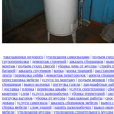
такелажники недорого
|
утилизация самосвалами
|
подъем гип
грузоперевозки
|
демонтаж строений
|
заказать сборщиков
|
выв
монтаж
|
подъем сухих смесей
|
уборка дачи от мусора
|
стрейч 
батарей
|
заказать грузчиков
|
копка
|
копка траншей
|
расстанов
лента
|
перевозка сейфа
|
демонтаж перегородок
|
аренда сборщ
перестановка мебели
|
услуги по монтажу
|
подъем мешков
|
убо
сборщиков
|
вывоз колонки
|
погрузка газели
|
ландшафтные ра
|
доставка
|
пленка
|
перевозка шкафа
|
услуги спецтехники
|
сбо
квартире
|
слом
|
услуги разнорабочих
|
уборка территорий
|
ско
погрузка вагонов
|
уборка от мусора
|
такелажные работы
|
снос
дивана
|
услуги самосвала
|
заказать сборщиков мебели
|
вывоз 
сборка мебели
|
слом зданий
|
нанять разнорабочих
|
вывоз окон
мебели
|
утилизация мусора
|
утилизация строительного мусора