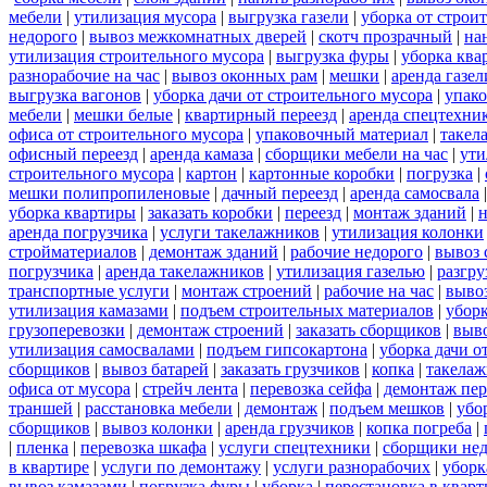
мебели
|
утилизация мусора
|
выгрузка газели
|
уборка от строи
недорого
|
вывоз межкомнатных дверей
|
скотч прозрачный
|
на
утилизация строительного мусора
|
выгрузка фуры
|
уборка ква
разнорабочие на час
|
вывоз оконных рам
|
мешки
|
аренда газел
выгрузка вагонов
|
уборка дачи от строительного мусора
|
упако
мебели
|
мешки белые
|
квартирный переезд
|
аренда спецтехни
офиса от строительного мусора
|
упаковочный материал
|
такел
офисный переезд
|
аренда камаза
|
сборщики мебели на час
|
ути
строительного мусора
|
картон
|
картонные коробки
|
погрузка
|
мешки полипропиленовые
|
дачный переезд
|
аренда самосвала
уборка квартиры
|
заказать коробки
|
переезд
|
монтаж зданий
|
н
аренда погрузчика
|
услуги такелажников
|
утилизация колонки
стройматериалов
|
демонтаж зданий
|
рабочие недорого
|
вывоз 
погрузчика
|
аренда такелажников
|
утилизация газелью
|
разгру
транспортные услуги
|
монтаж строений
|
рабочие на час
|
выво
утилизация камазами
|
подъем строительных материалов
|
уборк
грузоперевозки
|
демонтаж строений
|
заказать сборщиков
|
выв
утилизация самосвалами
|
подъем гипсокартона
|
уборка дачи о
сборщиков
|
вывоз батарей
|
заказать грузчиков
|
копка
|
такелаж
офиса от мусора
|
стрейч лента
|
перевозка сейфа
|
демонтаж пер
траншей
|
расстановка мебели
|
демонтаж
|
подъем мешков
|
убо
сборщиков
|
вывоз колонки
|
аренда грузчиков
|
копка погреба
|
|
пленка
|
перевозка шкафа
|
услуги спецтехники
|
сборщики нед
в квартире
|
услуги по демонтажу
|
услуги разнорабочих
|
уборк
вывоз камазами
|
погрузка фуры
|
уборка
|
перестановка в кварт