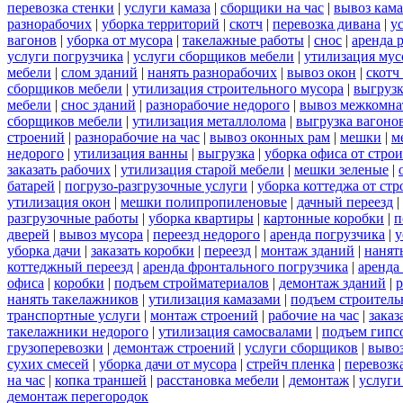
перевозка стенки
|
услуги камаза
|
сборщики на час
|
вывоз кам
разнорабочих
|
уборка территорий
|
скотч
|
перевозка дивана
|
у
вагонов
|
уборка от мусора
|
такелажные работы
|
снос
|
аренда 
услуги погрузчика
|
услуги сборщиков мебели
|
утилизация мус
мебели
|
слом зданий
|
нанять разнорабочих
|
вывоз окон
|
скотч
сборщиков мебели
|
утилизация строительного мусора
|
выгруз
мебели
|
снос зданий
|
разнорабочие недорого
|
вывоз межкомна
сборщиков мебели
|
утилизация металлолома
|
выгрузка вагоно
строений
|
разнорабочие на час
|
вывоз оконных рам
|
мешки
|
м
недорого
|
утилизация ванны
|
выгрузка
|
уборка офиса от стро
заказать рабочих
|
утилизация старой мебели
|
мешки зеленые
|
батарей
|
погрузо-разгрузочные услуги
|
уборка коттеджа от ст
утилизация окон
|
мешки полипропиленовые
|
дачный переезд
|
разгрузочные работы
|
уборка квартиры
|
картонные коробки
|
п
дверей
|
вывоз мусора
|
переезд недорого
|
аренда погрузчика
|
у
уборка дачи
|
заказать коробки
|
переезд
|
монтаж зданий
|
нанят
коттеджный переезд
|
аренда фронтального погрузчика
|
аренда
офиса
|
коробки
|
подъем стройматериалов
|
демонтаж зданий
|
р
нанять такелажников
|
утилизация камазами
|
подъем строитель
транспортные услуги
|
монтаж строений
|
рабочие на час
|
заказ
такелажники недорого
|
утилизация самосвалами
|
подъем гипс
грузоперевозки
|
демонтаж строений
|
услуги сборщиков
|
вывоз
сухих смесей
|
уборка дачи от мусора
|
стрейч пленка
|
перевозк
на час
|
копка траншей
|
расстановка мебели
|
демонтаж
|
услуги
демонтаж перегородок