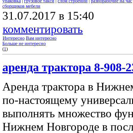
упаковка
|
грузовое такси
|
слом строений
|
разнорабочие на час
сборщиков мебели
31.07.2017 в 15:40
комментировать
Интересно
Вам интересно
Больше не интересно
(
1
)
аренда трактора 8-908-2
Аренда трактора в Нижнем
по-настоящему универсал
выполнять множество фун
Нижнем Новгороде в посл