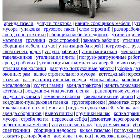
аренда газели
|
услуги трактора
|
нанять сборщиков мебели
|
ут
мусора
|
упаковка
|
грузовое такси
|
слом строений
|
разнорабочи
аренда спецтехники
|
сборщики мебели недорого
|
утилизация 
материал
|
грузчики
|
снос строений
|
заказать рабочих
|
утилиза
сборщики мебели на час
|
утилизация батарей
|
погрузо-разгруз
слом перегородок
|
услуги рабочих
|
утилизация окон
|
мешки п
такелажников
|
утилизация плиты
|
погрузо-разгрузочные рабо
аренда рабочих
|
утилизация межкомнатных дверей
|
вывоз мус
утилизация колонки
|
разгрузо-погрузочные работы
|
уборка да
оконных рам
|
вывоз строительного мусора
|
коттеджный перее
газелью
|
разгрузо-погрузочные услуги
|
уборка офиса
|
коробки
металлолома
|
услуги газели
|
аренда трактора
|
нанять такелаж
коттеджа
|
воздушно-пупырчатая пленка
|
транспортные услуги
услуги грузчиков
|
земляные работы
|
такелажники недорого
|
у
воздушно-пузырьковая пленка
|
грузоперевозки
|
демонтаж стр
такелажники на час
|
монтаж
|
подъем сухих смесей
|
уборка дач
аренда сборщиков
|
вывоз плиты
|
грузчики на час
|
копка тран
мусора
|
стрейч лента
|
перевозка сейфа
|
демонтаж перегородок
перестановка мебели
|
услуги по монтажу
|
подъем мешков
|
убо
спецтехники
|
сборщики недорого
|
вывоз газелью
|
погрузка га
заказать разнорабочих
|
доставка
|
пленка
|
перевозка шкафа
|
пе