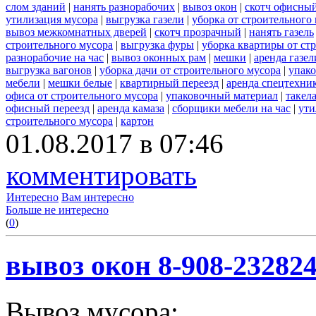
слом зданий
|
нанять разнорабочих
|
вывоз окон
|
скотч офисны
утилизация мусора
|
выгрузка газели
|
уборка от строительного
вывоз межкомнатных дверей
|
скотч прозрачный
|
нанять газель
строительного мусора
|
выгрузка фуры
|
уборка квартиры от ст
разнорабочие на час
|
вывоз оконных рам
|
мешки
|
аренда газел
выгрузка вагонов
|
уборка дачи от строительного мусора
|
упако
мебели
|
мешки белые
|
квартирный переезд
|
аренда спецтехни
офиса от строительного мусора
|
упаковочный материал
|
такел
офисный переезд
|
аренда камаза
|
сборщики мебели на час
|
ути
строительного мусора
|
картон
01.08.2017 в 07:46
комментировать
Интересно
Вам интересно
Больше не интересно
(
0
)
вывоз окон 8-908-23282
Вывоз мусора: