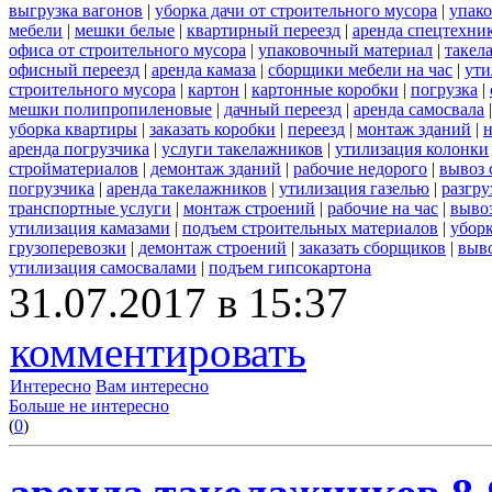
выгрузка вагонов
|
уборка дачи от строительного мусора
|
упако
мебели
|
мешки белые
|
квартирный переезд
|
аренда спецтехни
офиса от строительного мусора
|
упаковочный материал
|
такел
офисный переезд
|
аренда камаза
|
сборщики мебели на час
|
ути
строительного мусора
|
картон
|
картонные коробки
|
погрузка
|
мешки полипропиленовые
|
дачный переезд
|
аренда самосвала
уборка квартиры
|
заказать коробки
|
переезд
|
монтаж зданий
|
н
аренда погрузчика
|
услуги такелажников
|
утилизация колонки
стройматериалов
|
демонтаж зданий
|
рабочие недорого
|
вывоз 
погрузчика
|
аренда такелажников
|
утилизация газелью
|
разгру
транспортные услуги
|
монтаж строений
|
рабочие на час
|
выво
утилизация камазами
|
подъем строительных материалов
|
уборк
грузоперевозки
|
демонтаж строений
|
заказать сборщиков
|
выв
утилизация самосвалами
|
подъем гипсокартона
31.07.2017 в 15:37
комментировать
Интересно
Вам интересно
Больше не интересно
(
0
)