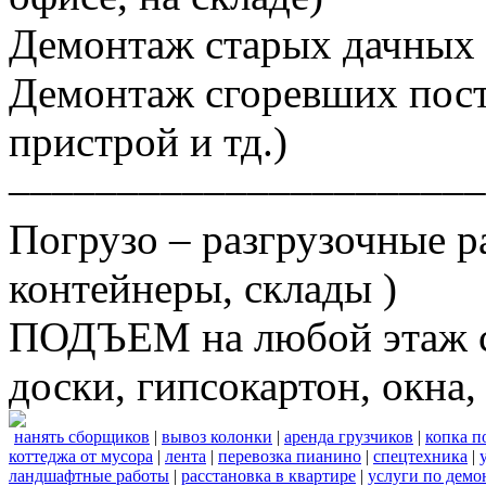
Демонтаж старых дачных 
Демонтаж сгоревших постр
пристрой и тд.)
––––––––––––––––––––––
Погрузо – разгрузочные р
контейнеры, склады )
ПОДЪЕМ на любой этаж ст
доски, гипсокартон, окна, 
нанять сборщиков
|
вывоз колонки
|
аренда грузчиков
|
копка п
коттеджа от мусора
|
лента
|
перевозка пианино
|
спецтехника
|
ландшафтные работы
|
расстановка в квартире
|
услуги по демо