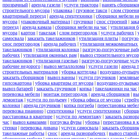
прозрачный
|
аренда газели
|
услуги трактора
|
нанять сборщико
строительного мусора
|
упаковка
|
грузовое такси
|
слом строен
квартирный переезд
|
аренда спецтехники
|
сборщики мебели н
мусора
|
упаковочный материал
|
грузчики
|
снос строений
|
зак
переезд
|
аренда камаза
|
сборщики мебели на час
|
утилизация б
мусора
|
картон
|
такелаж
|
слом перегородок
|
услуги рабочих
|
самосвала
|
заказать такелажников
|
утилизация плиты
|
погрузо
снос перегородок
|
аренда рабочих
|
утилизация межкомнатных 
такелажников
|
утилизация колонки
|
разгрузо-погрузочные ра
рабочих
|
утилизация оконных рам
|
вывоз строительного мусор
такелажников
|
утилизация газелью
|
разгрузо-погрузочные усл
рабочие недорого
|
вывоз металлолома
|
услуги газели
|
аренда 
строительных материалов
|
уборка коттеджа
|
воздушно-пупырч
заказать сборщиков
|
вывоз ванны
|
услуги грузчиков
|
земляные
гипсокартона
|
уборка квартиры от мусора
|
воздушно-пузырько
вывоз батарей
|
заказать грузчиков
|
копка
|
такелажники на час
перевозка мебели
|
монтаж перегородок
|
аренда сборщиков
|
вы
демонтаж
|
услуги по подъему
|
уборка офиса от мусора
|
стрейч
колонки
|
аренда грузчиков
|
копка погреба
|
перестановка мебе
перевозка пианино
|
спецтехника
|
услуги спецтехники
|
сборщи
расстановка в квартире
|
услуги по демонтажу
|
заказать разнор
час
|
вывоз камазами
|
погрузка фуры
|
уборка
|
перестановка в 
стенки
|
перевозка дивана
|
услуги самосвала
|
заказать сборщик
такелажные работы
|
снос
|
аренда разнорабочих
|
вывоз старой
сборщиков мебели
|
утилизация мусора
|
выгрузка газели
|
уборк