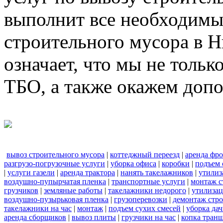
выполнит все необходимы
строительного мусора в 
означает, что мы не тольк
ТБО, а также окажем доп
вывоз строительного мусора
|
коттеджный переезд
|
аренда фро
разгрузо-погрузочные услуги
|
уборка офиса
|
коробки
|
подъем 
|
услуги газели
|
аренда трактора
|
нанять такелажников
|
утилиз
воздушно-пупырчатая пленка
|
транспортные услуги
|
монтаж с
грузчиков
|
земляные работы
|
такелажники недорого
|
утилизац
воздушно-пузырьковая пленка
|
грузоперевозки
|
демонтаж стр
такелажники на час
|
монтаж
|
подъем сухих смесей
|
уборка дач
аренда сборщиков
|
вывоз плиты
|
грузчики на час
|
копка тран