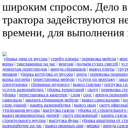
широким спросом. Дело в 
трактора задействуются н
времени, для выполнения 
уборка дачи от мусора
|
стрейч пленка
|
перевозка мебели
|
мон
копка
|
такелажники на час
|
монтаж
|
подъем сухих смесей
|
усл
демонтаж перегородок
|
аренда сборщиков
|
вывоз плиты
|
груз
мешков
|
уборка коттеджа от мусора
|
лента
|
перевозка пианино
копка погреба
|
перестановка мебели
|
услуги по монтажу
|
зака
спецтехники
|
сборщики недорого
|
вывоз газелью
|
погрузка га
услуги разнорабочих
|
уборка территорий
|
скотч
|
перевозка ст
уборка
|
перестановка в квартире
|
слом
|
снос
|
аренда разнораб
самосвала
|
заказать сборщиков мебели
|
вывоз самосвалами
|
по
слом зданий
|
нанять разнорабочих
|
вывоз окон
|
скотч офисны
утилизация мусора
|
выгрузка газели
|
уборка от строительного
вывоз межкомнатных дверей
|
скотч прозрачный
|
нанять газель
строительного мусора
|
выгрузка фуры
|
уборка квартиры от ст
разнорабочие на час
|
вывоз оконных рам
|
мешки
|
аренда газел