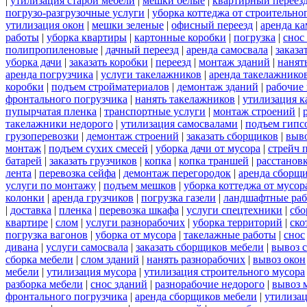
|
утилизация старой мебели
|
мешки белые
|
квартирный переез
погрузо-разгрузочные услуги
|
уборка коттеджа от строительно
утилизация окон
|
мешки зеленые
|
офисный переезд
|
аренда ка
работы
|
уборка квартиры
|
картонные коробки
|
погрузка
|
снос
полипропиленовые
|
дачный переезд
|
аренда самосвала
|
заказа
уборка дачи
|
заказать коробки
|
переезд
|
монтаж зданий
|
нанят
аренда погрузчика
|
услуги такелажников
|
аренда такелажнико
коробки
|
подъем стройматериалов
|
демонтаж зданий
|
рабочие
фронтального погрузчика
|
нанять такелажников
|
утилизация к
пупырчатая пленка
|
транспортные услуги
|
монтаж строений
|
такелажники недорого
|
утилизация самосвалами
|
подъем гипс
грузоперевозки
|
демонтаж строений
|
заказать сборщиков
|
выв
монтаж
|
подъем сухих смесей
|
уборка дачи от мусора
|
стрейч 
батарей
|
заказать грузчиков
|
копка
|
копка траншей
|
расстанов
лента
|
перевозка сейфа
|
демонтаж перегородок
|
аренда сборщ
услуги по монтажу
|
подъем мешков
|
уборка коттеджа от мусор
колонки
|
аренда грузчиков
|
погрузка газели
|
ландшафтные ра
|
доставка
|
пленка
|
перевозка шкафа
|
услуги спецтехники
|
сбо
квартире
|
слом
|
услуги разнорабочих
|
уборка территорий
|
ско
погрузка вагонов
|
уборка от мусора
|
такелажные работы
|
снос
дивана
|
услуги самосвала
|
заказать сборщиков мебели
|
вывоз 
сборка мебели
|
слом зданий
|
нанять разнорабочих
|
вывоз окон
мебели
|
утилизация мусора
|
утилизация строительного мусора
разборка мебели
|
снос зданий
|
разнорабочие недорого
|
вывоз 
фронтального погрузчика
|
аренда сборщиков мебели
|
утилиза