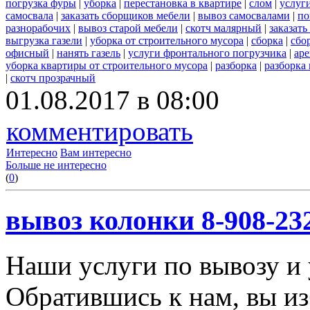
погрузка фуры
|
уборка
|
перестановка в квартире
|
слом
|
услуг
самосвала
|
заказать сборщиков мебели
|
вывоз самосвалами
|
по
разнорабочих
|
вывоз старой мебели
|
скотч малярный
|
заказать
выгрузка газели
|
уборка от строительного мусора
|
сборка
|
сбо
офисный
|
нанять газель
|
услуги фронтального погрузчика
|
ар
уборка квартиры от строительного мусора
|
разборка
|
разборка
|
скотч прозрачный
01.08.2017 в 08:00
комментировать
Интересно
Вам интересно
Больше не интересно
(
0
)
вывоз колонки 8-908-23
Наши услуги по вывозу и 
Обратившись к нам, вы из