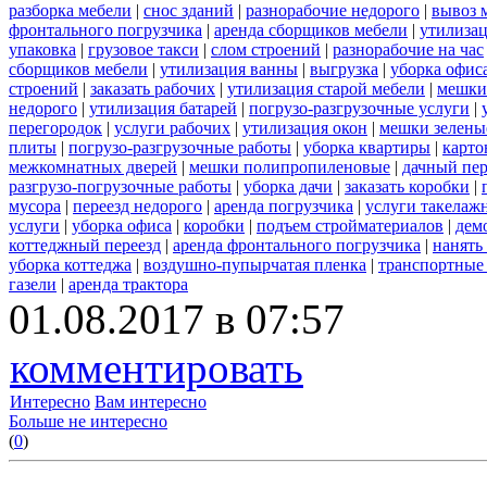
разборка мебели
|
снос зданий
|
разнорабочие недорого
|
вывоз 
фронтального погрузчика
|
аренда сборщиков мебели
|
утилиза
упаковка
|
грузовое такси
|
слом строений
|
разнорабочие на час
сборщиков мебели
|
утилизация ванны
|
выгрузка
|
уборка офиса
строений
|
заказать рабочих
|
утилизация старой мебели
|
мешки
недорого
|
утилизация батарей
|
погрузо-разгрузочные услуги
|
перегородок
|
услуги рабочих
|
утилизация окон
|
мешки зелены
плиты
|
погрузо-разгрузочные работы
|
уборка квартиры
|
карто
межкомнатных дверей
|
мешки полипропиленовые
|
дачный пер
разгрузо-погрузочные работы
|
уборка дачи
|
заказать коробки
|
мусора
|
переезд недорого
|
аренда погрузчика
|
услуги такелаж
услуги
|
уборка офиса
|
коробки
|
подъем стройматериалов
|
дем
коттеджный переезд
|
аренда фронтального погрузчика
|
нанять
уборка коттеджа
|
воздушно-пупырчатая пленка
|
транспортные
газели
|
аренда трактора
01.08.2017 в 07:57
комментировать
Интересно
Вам интересно
Больше не интересно
(
0
)