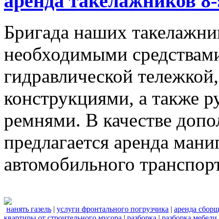
аренда такелажников 8-
Бригада наших такелажник
необходимыми средствами,
гидравлической тележкой
конструкциями, а также 
ремнями. В качестве доп
предлагается аренда мани
автомобильного транспорт
нанять газель
|
услуги фронтального погрузчика
|
аренда сбор
квартиры от строительного мусора
|
разборка
|
разборка мебели