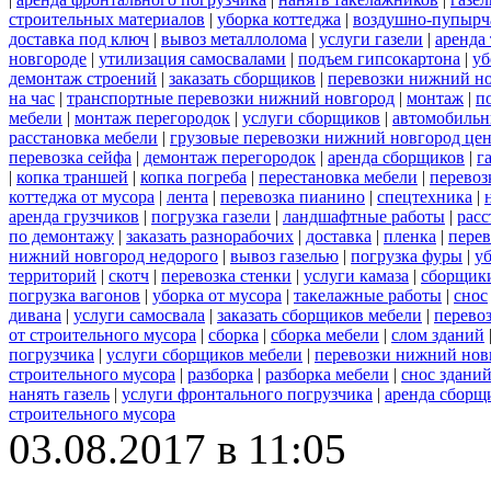
строительных материалов
|
уборка коттеджа
|
воздушно-пупырч
доставка под ключ
|
вывоз металлолома
|
услуги газели
|
аренда
новгороде
|
утилизация самосвалами
|
подъем гипсокартона
|
уб
демонтаж строений
|
заказать сборщиков
|
перевозки нижний н
на час
|
транспортные перевозки нижний новгород
|
монтаж
|
п
мебели
|
монтаж перегородок
|
услуги сборщиков
|
автомобильн
расстановка мебели
|
грузовые перевозки нижний новгород це
перевозка сейфа
|
демонтаж перегородок
|
аренда сборщиков
|
г
|
копка траншей
|
копка погреба
|
перестановка мебели
|
перевоз
коттеджа от мусора
|
лента
|
перевозка пианино
|
спецтехника
|
аренда грузчиков
|
погрузка газели
|
ландшафтные работы
|
расс
по демонтажу
|
заказать разнорабочих
|
доставка
|
пленка
|
перев
нижний новгород недорого
|
вывоз газелью
|
погрузка фуры
|
у
территорий
|
скотч
|
перевозка стенки
|
услуги камаза
|
сборщики
погрузка вагонов
|
уборка от мусора
|
такелажные работы
|
снос
дивана
|
услуги самосвала
|
заказать сборщиков мебели
|
перево
от строительного мусора
|
сборка
|
сборка мебели
|
слом зданий
погрузчика
|
услуги сборщиков мебели
|
перевозки нижний нов
строительного мусора
|
разборка
|
разборка мебели
|
снос здани
нанять газель
|
услуги фронтального погрузчика
|
аренда сборщ
строительного мусора
03.08.2017 в 11:05