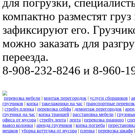
для погрузки, специалис
компактно разместят груз
зафиксируют его. Грузчи
можно заказать для разгру
переезда.
8-908-232-8246 и 8-960-1
перевозка мебели
|
монтаж перегородок
|
услуги сборщиков
|
а
грузчиков
|
копка
|
такелажники на час
|
транспортные перевоз
|
стрейч пленка
|
перевозка сейфа
|
демонтаж перегородок
|
арен
грузчики на час
|
копка траншей
|
расстановка мебели
|
грузовы
офиса от мусора
|
стрейч лента
|
лента
|
перевозка пианино
|
спе
вывоз колонки
|
аренда грузчиков
|
копка погреба
|
перестановк
мешков
|
уборка коттеджа от мусора
|
пленка
|
перевозка шкафа