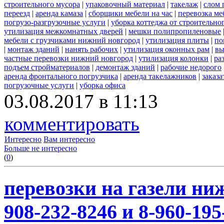
строительного мусора
|
упаковочный материал
|
такелаж
|
слом 
переезд
|
аренда камаза
|
сборщики мебели на час
|
перевозка ме
погрузо-разгрузочные услуги
|
уборка коттеджа от строительно
утилизация межкомнатных дверей
|
мешки полипропиленовые
мебели с грузчиками нижний новгород
|
утилизация плиты
|
по
|
монтаж зданий
|
нанять рабочих
|
утилизация оконных рам
|
вы
частные перевозки нижний новгород
|
утилизация колонки
|
ра
подъем стройматериалов
|
демонтаж зданий
|
рабочие недорого
аренда фронтального погрузчика
|
аренда такелажников
|
заказ
погрузочные услуги
|
уборка офиса
03.08.2017 в 11:13
комментировать
Интересно
Вам интересно
Больше не интересно
(
0
)
перевозки на газели ни
908-232-8246 и 8-960-195