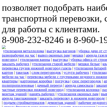
позволяет подобрать наи
транспортной перевозки,
для работы с клиентами.
8-908-232-8246 и 8-960-1
утилизация металлолома
|
выгрузка вагонов
|
уборка дачи от с
разнорабочие на час
|
вывоз оконных рам
|
мешки
|
аренда газел
новгород
|
утилизация ванны
|
выгрузка
|
уборка офиса от стро
заказать рабочих
|
утилизация старой мебели
|
мешки белые
|
кв
перевозка грузов нижний новгород газель
|
утилизация батарей
картон
|
такелаж
|
слом перегородок
|
услуги рабочих
|
утилизац
мебели на час
|
перевозка мебели с грузчиками недорого нижн
квартиры
|
картонные коробки
|
погрузка
|
снос перегородок
|
а
полипропиленовые
|
дачный переезд
|
аренда самосвала
|
заказа
частные перевозки нижний новгород
|
утилизация колонки
|
ра
монтаж зданий
|
нанять рабочих
|
утилизация оконных рам
|
выв
аренда такелажников
|
заказать перевозку в нижнем новгороде
|
подъем стройматериалов
|
демонтаж зданий
|
рабочие недорог
|
аренда фронтального погрузчика
|
нанять такелажников
|
газе