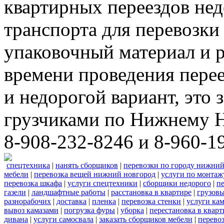
квартирных переездов не
транспорта для перевозки
упаковочный материал и р
времени проведения пере
и недорогой вариант, это 
грузчиками по Нижнему Н
8-908-232-8246 и 8-960-1
спецтехника
|
нанять сборщиков
|
перевозки по городу нижний
мебели
|
перевозка вещей нижний новгород
|
услуги по монтаж
перевозка шкафа
|
услуги спецтехники
|
сборщики недорого
|
п
газели
|
ландшафтные работы
|
расстановка в квартире
|
грузовы
разнорабочих
|
доставка
|
пленка
|
перевозка стенки
|
услуги кам
вывоз камазами
|
погрузка фуры
|
уборка
|
перестановка в кварт
дивана
|
услуги самосвала
|
заказать сборщиков мебели
|
перево