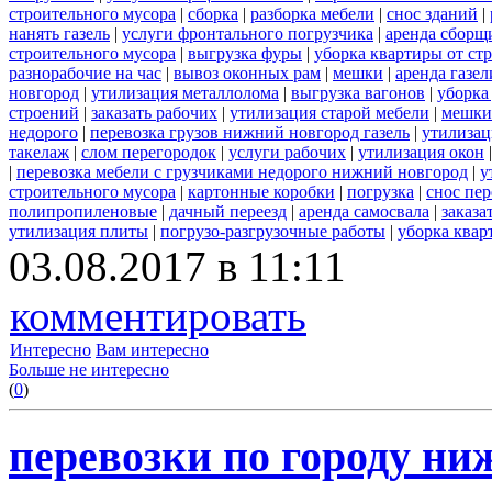
строительного мусора
|
сборка
|
разборка мебели
|
снос зданий
|
нанять газель
|
услуги фронтального погрузчика
|
аренда сборщ
строительного мусора
|
выгрузка фуры
|
уборка квартиры от ст
разнорабочие на час
|
вывоз оконных рам
|
мешки
|
аренда газел
новгород
|
утилизация металлолома
|
выгрузка вагонов
|
уборка
строений
|
заказать рабочих
|
утилизация старой мебели
|
мешки
недорого
|
перевозка грузов нижний новгород газель
|
утилизац
такелаж
|
слом перегородок
|
услуги рабочих
|
утилизация окон
|
перевозка мебели с грузчиками недорого нижний новгород
|
у
строительного мусора
|
картонные коробки
|
погрузка
|
снос пе
полипропиленовые
|
дачный переезд
|
аренда самосвала
|
заказа
утилизация плиты
|
погрузо-разгрузочные работы
|
уборка квар
03.08.2017 в 11:11
комментировать
Интересно
Вам интересно
Больше не интересно
(
0
)
перевозки по городу ни