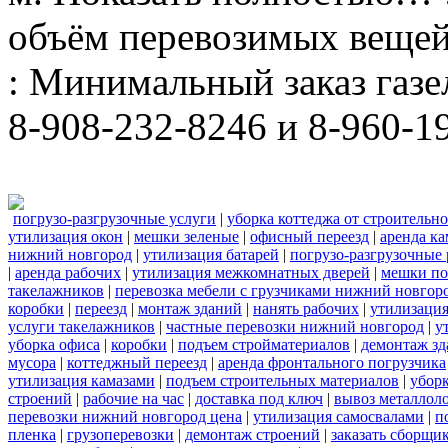
объём перевозимых вещей
: Минимальный заказ газел
8-908-232-8246 и 8-960-1
погрузо-разгрузочные услуги
|
уборка коттеджа от строительн
утилизация окон
|
мешки зеленые
|
офисный переезд
|
аренда ка
нижний новгород
|
утилизация батарей
|
погрузо-разгрузочные
|
аренда рабочих
|
утилизация межкомнатных дверей
|
мешки п
такелажников
|
перевозка мебели с грузчиками нижний новгор
коробки
|
переезд
|
монтаж зданий
|
нанять рабочих
|
утилизаци
услуги такелажников
|
частные перевозки нижний новгород
|
у
уборка офиса
|
коробки
|
подъем стройматериалов
|
демонтаж з
мусора
|
коттеджный переезд
|
аренда фронтального погрузчика
утилизация камазами
|
подъем строительных материалов
|
уборк
строений
|
рабочие на час
|
доставка под ключ
|
вывоз металлол
перевозки нижний новгород цена
|
утилизация самосвалами
|
п
пленка
|
грузоперевозки
|
демонтаж строений
|
заказать сборщи