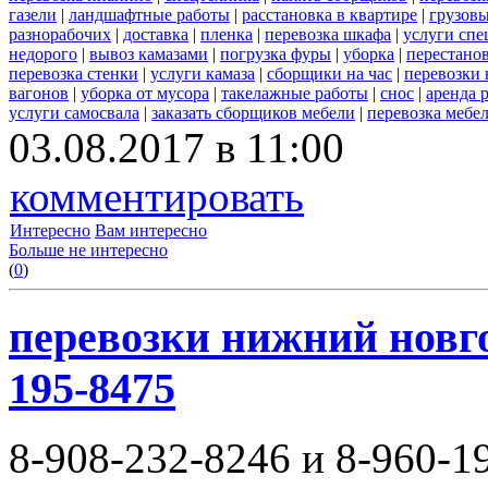
газели
|
ландшафтные работы
|
расстановка в квартире
|
грузовы
разнорабочих
|
доставка
|
пленка
|
перевозка шкафа
|
услуги спе
недорого
|
вывоз камазами
|
погрузка фуры
|
уборка
|
перестанов
перевозка стенки
|
услуги камаза
|
сборщики на час
|
перевозки 
вагонов
|
уборка от мусора
|
такелажные работы
|
снос
|
аренда 
услуги самосвала
|
заказать сборщиков мебели
|
перевозка мебе
03.08.2017 в 11:00
комментировать
Интересно
Вам интересно
Больше не интересно
(
0
)
перевозки нижний новгор
195-8475
8-908-232-8246 и 8-960-1