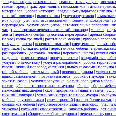
воздушно-пупырчатая пленка
|
транспортные услуги
|
монтаж 
газели
|
аренда трактора
|
нанять такелажников
|
газель перевоз
материалов
|
уборка коттеджа
|
воздушно-пузырьковая пленка
|
нижний новгород
|
вывоз ванны
|
услуги грузчиков
|
земляные 
новгороде
|
утилизация самосвалами
|
подъем гипсокартона
|
уб
перегородок
|
услуги сборщиков
|
автомобильные перевозки ни
час
|
транспортные перевозки нижний новгород
|
монтаж
|
подъ
лента
|
перевозка сейфа
|
демонтаж перегородок
|
аренда сборщ
на час
|
копка траншей
|
расстановка мебели
|
грузовые перевоз
от мусора
|
лента
|
перевозка пианино
|
спецтехника
|
нанять сб
грузчиков
|
копка погреба
|
перестановка мебели
|
перевозка ве
разнорабочих
|
доставка
|
пленка
|
перевозка шкафа
|
услуги спе
недорого
|
вывоз газелью
|
погрузка газели
|
ландшафтные рабо
услуги по демонтажу
|
услуги разнорабочих
|
уборка территори
газели нижний новгород частники
|
вывоз камазами
|
погрузка
старой мебели
|
скотч малярный
|
перевозка дивана
|
услуги сам
вывоз самосвалами
|
погрузка вагонов
|
уборка от мусора
|
таке
заказать газель
|
услуги погрузчика
|
услуги сборщиков мебели
газели
|
уборка от строительного мусора
|
сборка
|
сборка мебел
межкомнатных дверей
|
скотч прозрачный
|
нанять газель
|
услу
нижний новгород
|
утилизация строительного мусора
|
выгрузк
мебели
|
грузовое такси
|
слом строений
|
разнорабочие на час
|
сборщиков мебели
|
грузоперевозка нижний новгород
|
утилиза
упаковка
|
грузчики
|
снос строений
|
заказать рабочих
|
утилиза
спецтехники
|
сборщики мебели недорого
|
перевозка грузов н