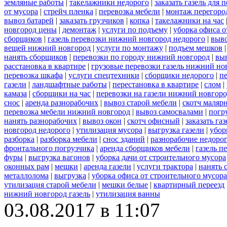
земляные работы
|
такелажники недорого
|
заказать газель для
от мусора
|
стрейч пленка
|
перевозка мебели
|
монтаж перегоро
вывоз батарей
|
заказать грузчиков
|
копка
|
такелажники на час
новгород цены
|
демонтаж
|
услуги по подъему
|
уборка офиса о
сборщиков
|
газель перевозки нижний новгород недорого
|
выв
вещей нижний новгород
|
услуги по монтажу
|
подъем мешков
нанять сборщиков
|
перевозки по городу нижний новгород
|
вы
расстановка в квартире
|
грузовые перевозки газель нижний но
перевозка шкафа
|
услуги спецтехники
|
сборщики недорого
|
п
газели
|
ландшафтные работы
|
перестановка в квартире
|
слом
|
камаза
|
сборщики на час
|
перевозки на газели нижний новгор
снос
|
аренда разнорабочих
|
вывоз старой мебели
|
скотч маляр
перевозка мебели нижний новгород
|
вывоз самосвалами
|
погр
нанять разнорабочих
|
вывоз окон
|
скотч офисный
|
заказать газ
новгород недорого
|
утилизация мусора
|
выгрузка газели
|
убор
разборка
|
разборка мебели
|
снос зданий
|
разнорабочие недоро
фронтального погрузчика
|
аренда сборщиков мебели
|
газель п
фуры
|
выгрузка вагонов
|
уборка дачи от строительного мусора
оконных рам
|
мешки
|
аренда газели
|
услуги трактора
|
нанять 
металлолома
|
выгрузка
|
уборка офиса от строительного мусора
утилизация старой мебели
|
мешки белые
|
квартирный переезд
нижний новгород газель
|
утилизация ванны
03.08.2017 в 11:07