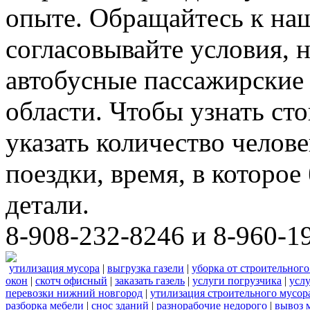
опыте. Обращайтесь к на
согласовывайте условия, 
автобусные пассажирские 
области. Чтобы узнать ст
указать количество челове
поездки, время, в которое
детали.
8-908-232-8246 и 8-960-1
утилизация мусора
|
выгрузка газели
|
уборка от строительного
окон
|
скотч офисный
|
заказать газель
|
услуги погрузчика
|
усл
перевозки нижний новгород
|
утилизация строительного мусор
разборка мебели
|
снос зданий
|
разнорабочие недорого
|
вывоз 