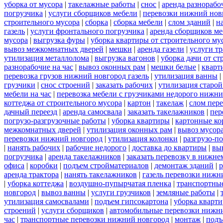
уборка от мусора
|
такелажные работы
|
снос
|
аренда разнорабо
погрузчика
|
услуги сборщиков мебели
|
перевозки нижний нов
строительного мусора
|
сборка
|
сборка мебели
|
слом зданий
|
н
газель
|
услуги фронтального погрузчика
|
аренда сборщиков м
мусора
|
выгрузка фуры
|
уборка квартиры от строительного му
вывоз межкомнатных дверей
|
мешки
|
аренда газели
|
услуги тр
утилизация металлолома
|
выгрузка вагонов
|
уборка дачи от ст
разнорабочие на час
|
вывоз оконных рам
|
мешки белые
|
кварт
перевозка грузов нижний новгород газель
|
утилизация ванны
|
грузчики
|
снос строений
|
заказать рабочих
|
утилизация старой
мебели на час
|
перевозка мебели с грузчиками недорого нижн
коттеджа от строительного мусора
|
картон
|
такелаж
|
слом пер
дачный переезд
|
аренда самосвала
|
заказать такелажников
|
пер
погрузо-разгрузочные работы
|
уборка квартиры
|
картонные ко
межкомнатных дверей
|
утилизация оконных рам
|
вывоз мусор
перевозки нижний новгород
|
утилизация колонки
|
разгрузо-п
|
нанять рабочих
|
рабочие недорого
|
доставка до квартиры
|
вы
погрузчика
|
аренда такелажников
|
заказать перевозку в нижне
офиса
|
коробки
|
подъем стройматериалов
|
демонтаж зданий
|
р
аренда трактора
|
нанять такелажников
|
газель перевозки нижн
|
уборка коттеджа
|
воздушно-пупырчатая пленка
|
транспортны
новгород
|
вывоз ванны
|
услуги грузчиков
|
земляные работы
|
утилизация самосвалами
|
подъем гипсокартона
|
уборка кварти
строений
|
услуги сборщиков
|
автомобильные перевозки нижн
час
|
транспортные перевозки нижний новгород
|
монтаж
|
подъ