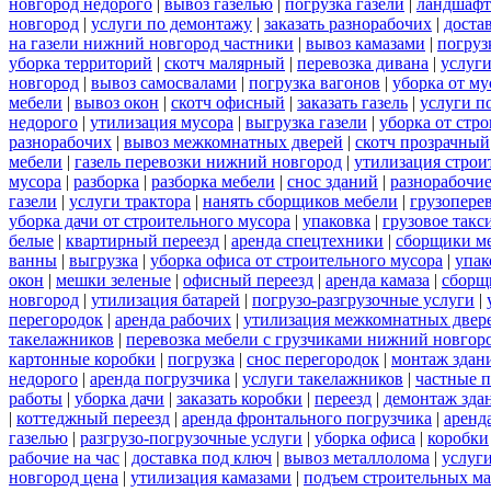
новгород недорого
|
вывоз газелью
|
погрузка газели
|
ландшафт
новгород
|
услуги по демонтажу
|
заказать разнорабочих
|
доста
на газели нижний новгород частники
|
вывоз камазами
|
погруз
уборка территорий
|
скотч малярный
|
перевозка дивана
|
услуги
новгород
|
вывоз самосвалами
|
погрузка вагонов
|
уборка от му
мебели
|
вывоз окон
|
скотч офисный
|
заказать газель
|
услуги п
недорого
|
утилизация мусора
|
выгрузка газели
|
уборка от стр
разнорабочих
|
вывоз межкомнатных дверей
|
скотч прозрачный
мебели
|
газель перевозки нижний новгород
|
утилизация строи
мусора
|
разборка
|
разборка мебели
|
снос зданий
|
разнорабочие
газели
|
услуги трактора
|
нанять сборщиков мебели
|
грузопере
уборка дачи от строительного мусора
|
упаковка
|
грузовое такс
белые
|
квартирный переезд
|
аренда спецтехники
|
сборщики ме
ванны
|
выгрузка
|
уборка офиса от строительного мусора
|
упак
окон
|
мешки зеленые
|
офисный переезд
|
аренда камаза
|
сборщ
новгород
|
утилизация батарей
|
погрузо-разгрузочные услуги
|
перегородок
|
аренда рабочих
|
утилизация межкомнатных двер
такелажников
|
перевозка мебели с грузчиками нижний новгор
картонные коробки
|
погрузка
|
снос перегородок
|
монтаж здан
недорого
|
аренда погрузчика
|
услуги такелажников
|
частные 
работы
|
уборка дачи
|
заказать коробки
|
переезд
|
демонтаж зда
|
коттеджный переезд
|
аренда фронтального погрузчика
|
аренд
газелью
|
разгрузо-погрузочные услуги
|
уборка офиса
|
коробки
рабочие на час
|
доставка под ключ
|
вывоз металлолома
|
услуги
новгород цена
|
утилизация камазами
|
подъем строительных ма