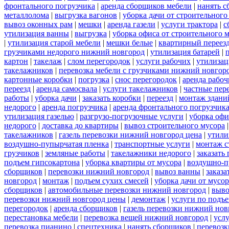
фронтального погрузчика
|
аренда сборщиков мебели
|
нанять с
металлолома
|
выгрузка вагонов
|
уборка дачи от строительного
вывоз оконных рам
|
мешки
|
аренда газели
|
услуги трактора
|
с
утилизация ванны
|
выгрузка
|
уборка офиса от строительного 
|
утилизация старой мебели
|
мешки белые
|
квартирный переез
грузчиками недорого нижний новгород
|
утилизация батарей
|
картон
|
такелаж
|
слом перегородок
|
услуги рабочих
|
утилизац
такелажников
|
перевозка мебели с грузчиками нижний новгор
картонные коробки
|
погрузка
|
снос перегородок
|
аренда рабоч
переезд
|
аренда самосвала
|
услуги такелажников
|
частные пер
работы
|
уборка дачи
|
заказать коробки
|
переезд
|
монтаж здани
недорого
|
аренда погрузчика
|
аренда фронтального погрузчик
утилизация газелью
|
разгрузо-погрузочные услуги
|
уборка офи
недорого
|
доставка до квартиры
|
вывоз строительного мусора
такелажников
|
газель перевозки нижний новгород цена
|
утили
воздушно-пупырчатая пленка
|
транспортные услуги
|
монтаж с
грузчиков
|
земляные работы
|
такелажники недорого
|
заказать
подъем гипсокартона
|
уборка квартиры от мусора
|
воздушно-п
сборщиков
|
перевозки нижний новгород
|
вывоз ванны
|
заказа
новгород
|
монтаж
|
подъем сухих смесей
|
уборка дачи от мусор
сборщиков
|
автомобильные перевозки нижний новгород
|
выво
перевозки нижний новгород цены
|
демонтаж
|
услуги по подъ
перегородок
|
аренда сборщиков
|
газель перевозки нижний нов
перестановка мебели
|
перевозка вещей нижний новгород
|
усл
перевозка пианино
|
спецтехника
|
нанять сборщиков
|
перевозк